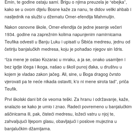
Emin, te godine ostaju sami. Brigu o njima preuzela je “ebejka”,
kako se u ovom dijelu Bosne kaže za nanu, te didov veliki ahbab i
nasljednik na službi u džematu Omer‑efendija Mahmuljin.
Nakon osnovne škole, Omer-efendija će jedne jesenje večeri
1934. godine na zaprežnim kolima napunjenim namirnicama
Teufika odvesti u Banju Luku i upisati u Šibića medresu, jednu od
četiriju banjalučkih medresa, koju je pohađao njegov sin Idris.
“Iza mene je ostao Kozarac u mraku, a ja se, onako usamljen i
bez igdje ičega i ikoga, našao u školi punoj đaka, u društvu u
kojem je vladao zakon jačeg. Ali, sine, u Boga dragog čvrsto
vjerovati pa te neće nikada ostaviti, k'o ni mene sirota tad”, priča
Teufik.
Prvi školski dani bit će veoma teški. Za hranu i održavanje, kaže,
snalazio se kako je umio i znao. Radeći povremeno u banjalučkim
aščinicama ili, pak, čisteći medresu, ložeći vatru u njoj te,
zahvaljujući lijepom glasu, obavljajući i poslove mujezina u
banjalučkim džamijama.