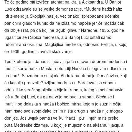
Te će godine biti izvršen atentat na kralja Aleksandra. U Banjoj
Luci održavale su se velike demonstracije. “Muderis hadži hafiz
Idriz-efendija Skopljak nas je, već onako isprepadane učenike,
paničnim glasom kumio da ne izlazimo napolje jer će možda čak
da izbije i rat, pa da koji ne izgubi glavu.” Naredne, 1935. godine
ugasit će se i Šibića medresa, a u Banjoj Luci ostati samo
reformirana okružna, Maglajlića medresa, odnosno Fejzija, u kojoj
će 1939. godine i završiti školovanje.
Teufik-efendija i danas s ljubavlju priča o svom dobrom muderisu i
muftiji, kurra hafizu Mustafa‑efendiji Nurkiću i njegovim odlascima
na hadž. S uzdahom se sjeća Abdullaha-efendije Derviševića, koji
će kasnije preuzeti Gazijinu medresu u Sarajevu i sa sobom
odnijeti kozaračkog pijetla s bijelim repom, kojeg je sebi nabavio
još u Banjoj Luci, da ga na vrijeme budi u sabah. Sjeća se i
muftijinog dolaska s hadža i bočice mirisa kojom je suznih očiju
namirisao sve svoje đake jer im ništa drugo s hadža nije mogao
donijeti. Još uvijek pamti i veliku “hadži lipu” i njen miris preko
puta Medreske džamije, u kojoj je mujezinio na akšamu i jaciji, a