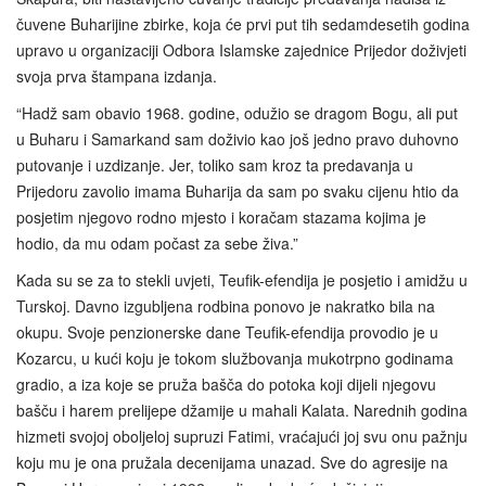
čuvene Buharijine zbirke, koja će prvi put tih sedamdesetih godina
upravo u organizaciji Odbora Islamske zajednice Prijedor doživjeti
svoja prva štampana izdanja.
“Hadž sam obavio 1968. godine, odužio se dragom Bogu, ali put
u Buharu i Samarkand sam doživio kao još jedno pravo duhovno
putovanje i uzdizanje. Jer, toliko sam kroz ta predavanja u
Prijedoru zavolio imama Buharija da sam po svaku cijenu htio da
posjetim njegovo rodno mjesto i koračam stazama kojima je
hodio, da mu odam počast za sebe živa.”
Kada su se za to stekli uvjeti, Teufik-efendija je posjetio i amidžu u
Turskoj. Davno izgubljena rodbina ponovo je nakratko bila na
okupu. Svoje penzionerske dane Teufik-efendija provodio je u
Kozarcu, u kući koju je tokom službovanja mukotrpno godinama
gradio, a iza koje se pruža bašča do potoka koji dijeli njegovu
bašču i harem prelijepe džamije u mahali Kalata. Narednih godina
hizmeti svojoj oboljeloj supruzi Fatimi, vraćajući joj svu onu pažnju
koju mu je ona pružala decenijama unazad. Sve do agresije na