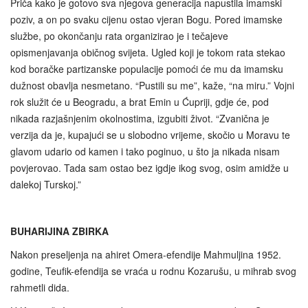
Priča kako je gotovo sva njegova generacija napustila imamski
poziv, a on po svaku cijenu ostao vjeran Bogu. Pored imamske
službe, po okončanju rata organizirao je i tečajeve
opismenjavanja običnog svijeta. Ugled koji je tokom rata stekao
kod boračke partizanske populacije pomoći će mu da imamsku
dužnost obavlja nesmetano. “Pustili su me”, kaže, “na miru.” Vojni
rok služit će u Beogradu, a brat Emin u Ćupriji, gdje će, pod
nikada razjašnjenim okolnostima, izgubiti život. “Zvanična je
verzija da je, kupajući se u slobodno vrijeme, skočio u Moravu te
glavom udario od kamen i tako poginuo, u što ja nikada nisam
povjerovao. Tada sam ostao bez igdje ikog svog, osim amidže u
dalekoj Turskoj.”
BUHARIJINA ZBIRKA
Nakon preseljenja na ahiret Omera-efendije Mahmuljina 1952.
godine, Teufik-efendija se vraća u rodnu Kozarušu, u mihrab svog
rahmetli dida.