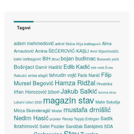
Tagovi
adem mehmedović
Alma
admir lisica
Alija Izetbegović
Amina ŠEĆEROVIĆ-KAŞLI
Arnautović
Amir Sijamhodžić.
bojan budimac
BiH
bakir izetbegović
Bosanski jezik
Bihać
Edib Kadić
Bošnjaci
Damir Hadžić
elvir resić
Enes
Filip
fahrudin vojić
Faris Nanić
enisa alagić
Ratkušić
Hamza Ridžal
Mursel Begović
Hrvatska
Jakub Salkić
Irfan Horozović
Izbori
korona virus
magazin stav
Mahir Sokolija
Lokalni izbori 2020
mustafa drnišlić
Mirza Skenderagić
Mostar
Nedim Hasić
Sadik
Recep Tayyip Erdogan
prijedor
Sarajevo
Ibrahimović
Sandžak
SDA
Safet Pozder
Stav