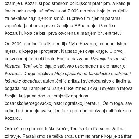
džamije u Kozaruši pod srpskom policijskom pratnjom. A kako je
imala neku svoju ušteđevinu od 7.000 maraka, koje je nanijetila
za nekakav hajr, njenom smrću i upravo tim njenim parama
započeta je obnova prve džamije u RS-u, moje džamije u
Kozaruši, koja će biti i prva otvorena u manjem bh. entitetu.”
Od 2000. godine Teufik-efendija živi u Kozarcu, na onom istom
mjestu s kojeg je i protjeran. Napisao je i dvije knjige. U prvoj,
posvećenoj rahmetli bratu Eminu, nazvanoj
Džamije i džemati
Kozarca
, Teufik-efendija je sačuvao uspomene na dio historije
Kozarca. Druga, naslova
Moje sjećanje na banjalučke medrese i
još neke događaje
, autentični je prikaz i svjedočanstvo o ljudima,
događajima i ambijentu Banje Luke između dvaju svjetskih ratova.
Svojim knjigama dao je nemjerljiv doprinos
bosanskohercegovačkoj historiografskoj literaturi. Osim toga, sav
prihod od prodaje uvakufljen je za potrebe osnivanja biblioteke u
Kozarcu.
Osim što se pomalo teško kreće, Teufik-efendija se ne žali na
zdravlje. Rastali smo se teška srca, uz miris hrane koju je za iftar