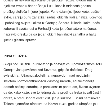
odakle su nekada ispraćane banjalučke hadžije. Svojim nas je
riječima vratio u šeher Banju Luku kasnih tridesetih godina
prošlog stoljeća i njene ljepote. Pune džamije, lijepe kuće, bašče i
avlije, čaršiju punu zanatlija i radnji, običnih ljudi a hafiza, učevnog
i pobožnog svijeta i alima iz Gornjeg Šehera. Nikada, kaže, neće
zaboraviti svečanost u Ferhadiji kada je, učeći ašere na ćursu,
napravio grešku pa ga jedan obični banjalučki zanatlija a hafiz
ljutito i glasno ispravio.
PRVA SLUŽBA
Svoju prvu službu Teufik-efendija obavljat će u potkozarskom selu
Gornjim Jakupovićima kod Kozarca, gdje će dočekati i Drugi
svjetski rat. Užasnut zlodjelima, nepravdom nad nedužnim
svijetom i dezorijentiranošću vlastitog naroda, Teufik-efendija
odmah počinje saradnju s partizanskim pokretom, čvrsto uvjeren
da će, kako kaže, sve to jednog dana proći, da treba čuvati čast i
obraz, a pred Bogom ostati čist, jer je suživot u Bosni neminovan.
Tokom njemačke ofanzive na Kozari 1942. godine uhapšen je i