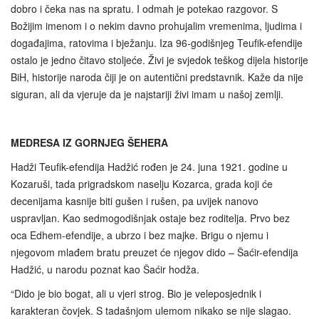
dobro i čeka nas na spratu. I odmah je potekao razgovor. S
Božijim imenom i o nekim davno prohujalim vremenima, ljudima i
događajima, ratovima i bježanju. Iza 96-godišnjeg Teufik-efendije
ostalo je jedno čitavo stoljeće. Živi je svjedok teškog dijela historije
BiH, historije naroda čiji je on autentični predstavnik. Kaže da nije
siguran, ali da vjeruje da je najstariji živi imam u našoj zemlji.
MEDRESA IZ GORNJEG ŠEHERA
Hadži Teufik-efendija Hadžić rođen je 24. juna 1921. godine u
Kozaruši, tada prigradskom naselju Kozarca, grada koji će
decenijama kasnije biti gušen i rušen, pa uvijek nanovo
uspravljan. Kao sedmogodišnjak ostaje bez roditelja. Prvo bez
oca Edhem-efendije, a ubrzo i bez majke. Brigu o njemu i
njegovom mlađem bratu preuzet će njegov dido – Šaćir-efendija
Hadžić, u narodu poznat kao Šaćir hodža.
“Dido je bio bogat, ali u vjeri strog. Bio je veleposjednik i
karakteran čovjek. S tadašnjom ulemom nikako se nije slagao.