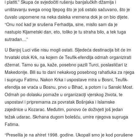
i platiti.” Skupa će svjedočiti rušenju banjalučkih džamija i
uništavanju svega onog lijepog što je još ostalo sačuvano, što je
čuvalo uspomene na neka daleka vremena dok je on bio dijete.
“Onu noć kad je srušena Ferhadija, sine, mislio sam da je
nastupio Kijametski dan, eto, toliko je tu straha bilo, a tek tuga
sutradan…”
U Banjoj Luci više nisu mogli ostati. Sljedeća destinacija bit će im
hrvatski otok Krk, na kojem će Teufik-efendija odmah organizirati
džemat. Tamo su ga, kaže, posebno pazili Turci, poslastičari iz
Makedonije. Bili su to dani nekakvog posebnog rahatluka za njega
i suprugu Fatimu. Nakon Krka i uspostave mira u Bosni, Teufik-
efendija se vraća u Bosnu, prvo u Bihać, a potom i u Sanski Most.
Odmah po dolasku pomaže u organizaciji vjerskog života, te
uspostavi i pripremama za povratak Bošnjaka i Islamske
zajednice u Kozarac. Međutim, ponovo će doživjeti još jedan
težak udarac. Skrhana dugom bolešću, umire njegova supruga
Fatima.
“Preselila je na ahiret 1998. godine. Ukopali smo je kod porušene