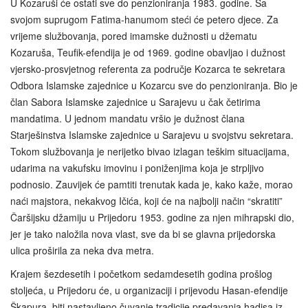
U Kozaruši će ostati sve do penzioniranja 1983. godine. Sa
svojom suprugom Fatima-hanumom steći će petero djece. Za
vrijeme službovanja, pored imamske dužnosti u džematu
Kozaruša, Teufik-efendija je od 1969. godine obavljao i dužnost
vjersko-prosvjetnog referenta za područje Kozarca te sekretara
Odbora Islamske zajednice u Kozarcu sve do penzioniranja. Bio je
član Sabora Islamske zajednice u Sarajevu u čak četirima
mandatima. U jednom mandatu vršio je dužnost člana
Starješinstva Islamske zajednice u Sarajevu u svojstvu sekretara.
Tokom službovanja je nerijetko bivao izlagan teškim situacijama,
udarima na vakufsku imovinu i poniženjima koja je strpljivo
podnosio. Zauvijek će pamtiti trenutak kada je, kako kaže, morao
naći majstora, nekakvog Ičića, koji će na najbolji način “skratiti”
Čaršijsku džamiju u Prijedoru 1953. godine za njen mihrapski dio,
jer je tako naložila nova vlast, sve da bi se glavna prijedorska
ulica proširila za neka dva metra.
Krajem šezdesetih i početkom sedamdesetih godina prošlog
stoljeća, u Prijedoru će, u organizaciji i prijevodu Hasan-efendije
Škapura, biti nastavljeno čuvanje tradicije predavanja hadisa iz