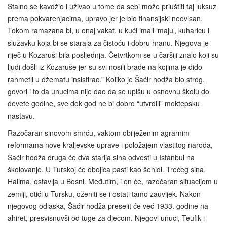
Stalno se kavdžio i uživao u tome da sebi može priuštiti taj luksuz
prema pokvarenjacima, upravo jer je bio finansijski neovisan.
Tokom ramazana bi, u onaj vakat, u kući imali ‘maju’, kuharicu i
služavku koja bi se starala za čistoću i dobru hranu. Njegova je
riječ u Kozaruši bila posljednja. Četvrtkom se u čaršiji znalo koji su
ljudi došli iz Kozaruše jer su svi nosili brade na kojima je dido
rahmetli u džematu insistirao.” Koliko je Šaćir hodža bio strog,
govori i to da unucima nije dao da se upišu u osnovnu školu do
devete godine, sve dok god ne bi dobro “utvrdili” mektepsku
nastavu.
Razočaran sinovom smrću, vaktom obilježenim agrarnim
reformama nove kraljevske uprave i položajem vlastitog naroda,
Šaćir hodža druga će dva starija sina odvesti u Istanbul na
školovanje. U Turskoj će obojica pasti kao šehidi. Trećeg sina,
Halima, ostavlja u Bosni. Međutim, i on će, razočaran situacijom u
zemlji, otići u Tursku, oženiti se i ostati tamo zauvijek. Nakon
njegovog odlaska, Šaćir hodža preselit će već 1933. godine na
ahiret, presvisnuvši od tuge za djecom. Njegovi unuci, Teufik i