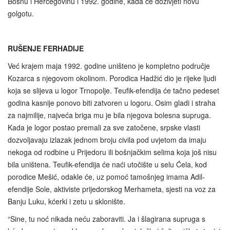
Bosnu i Hercegovinu i 1992. godine, kada će doživjeti novu
golgotu.
RUŠENJE FERHADIJE
Već krajem maja 1992. godine uništeno je kompletno područje
Kozarca s njegovom okolinom. Porodica Hadžić dio je rijeke ljudi
koja se slijeva u logor Trnopolje. Teufik-efendija će tačno pedeset
godina kasnije ponovo biti zatvoren u logoru. Osim gladi i straha
za najmilije, najveća briga mu je bila njegova bolesna supruga.
Kada je logor postao premali za sve zatočene, srpske vlasti
dozvoljavaju izlazak jednom broju civila pod uvjetom da imaju
nekoga od rodbine u Prijedoru ili bošnjačkim selima koja još nisu
bila uništena. Teufik-efendija će naći utočište u selu Ćela, kod
porodice Mešić, odakle će, uz pomoć tamošnjeg imama Adil-
efendije Sole, aktiviste prijedorskog Merhameta, sjesti na voz za
Banju Luku, kćerki i zetu u sklonište.
“Sine, tu noć nikada neću zaboraviti. Ja i šlagirana supruga s