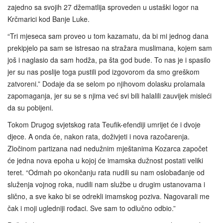
zajedno sa svojih 27 džematlija sproveden u ustaški logor na
Krčmarici kod Banje Luke.
“Tri mjeseca sam proveo u tom kazamatu, da bi mi jednog dana
prekipjelo pa sam se istresao na stražara muslimana, kojem sam
još i naglasio da sam hodža, pa šta god bude. To nas je i spasilo
jer su nas poslije toga pustili pod izgovorom da smo greškom
zatvoreni.” Dodaje da se selom po njihovom dolasku prolamala
zapomaganja, jer su se s njima već svi bili halalili zauvijek misleći
da su pobijeni.
Tokom Drugog svjetskog rata Teufik-efendiji umrijet će i dvoje
djece. A onda će, nakon rata, doživjeti i nova razočarenja.
Zločinom partizana nad nedužnim mještanima Kozarca započet
će jedna nova epoha u kojoj će imamska dužnost postati veliki
teret. “Odmah po okončanju rata nudili su nam oslobađanje od
služenja vojnog roka, nudili nam službe u drugim ustanovama i
slično, a sve kako bi se odrekli imamskog poziva. Nagovarali me
čak i moji ugledniji rođaci. Sve sam to odlučno odbio.”