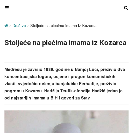
T
T
o
o
g
g
Društvo
Stoljeće na plećima imama iz Kozarca
g
g
l
l
Stoljeće na plećima imama iz Kozarca
e
e
n
n
a
a
v
v
Medresu je završio 1939. godine u Banjoj Luci, preživio dva
i
i
koncentracijska logora, ucjene i progon komunističkih
g
g
vlasti, svjedočio rušenju banjalučke Ferhadije, preživio
a
a
pogrom u Kozarcu. Hadžija Teufik-efendija Hadžić jedan je
t
t
od najstarijih imama u BiH i govori za Stav
i
i
o
o
n
n