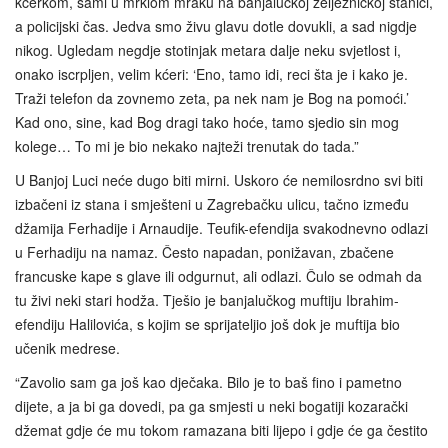
kćerkom, sami u mrklom mraku na banjalučkoj željezničkoj stanici,
a policijski čas. Jedva smo živu glavu dotle dovukli, a sad nigdje
nikog. Ugledam negdje stotinjak metara dalje neku svjetlost i,
onako iscrpljen, velim kćeri: ‘Eno, tamo idi, reci šta je i kako je.
Traži telefon da zovnemo zeta, pa nek nam je Bog na pomoći.’
Kad ono, sine, kad Bog dragi tako hoće, tamo sjedio sin mog
kolege… To mi je bio nekako najteži trenutak do tada.”
U Banjoj Luci neće dugo biti mirni. Uskoro će nemilosrdno svi biti
izbačeni iz stana i smješteni u Zagrebačku ulicu, tačno između
džamija Ferhadije i Arnaudije. Teufik-efendija svakodnevno odlazi
u Ferhadiju na namaz. Često napadan, ponižavan, zbačene
francuske kape s glave ili odgurnut, ali odlazi. Čulo se odmah da
tu živi neki stari hodža. Tješio je banjalučkog muftiju Ibrahim-
efendiju Halilovića, s kojim se sprijateljio još dok je muftija bio
učenik medrese.
“Zavolio sam ga još kao dječaka. Bilo je to baš fino i pametno
dijete, a ja bi ga dovedi, pa ga smjesti u neki bogatiji kozarački
džemat gdje će mu tokom ramazana biti lijepo i gdje će ga čestito