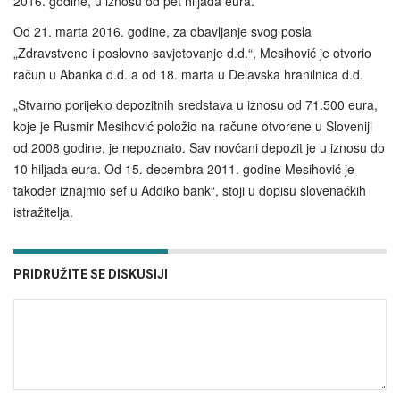
2016. godine, u iznosu od pet hiljada eura.
Od 21. marta 2016. godine, za obavljanje svog posla
„Zdravstveno i poslovno savjetovanje d.d.“, Mesihović je otvorio
račun u Abanka d.d. a od 18. marta u Delavska hranilnica d.d.
„Stvarno porijeklo depozitnih sredstava u iznosu od 71.500 eura,
koje je Rusmir Mesihović položio na račune otvorene u Sloveniji
od 2008 godine, je nepoznato. Sav novčani depozit je u iznosu do
10 hiljada eura. Od 15. decembra 2011. godine Mesihović je
također iznajmio sef u Addiko bank“, stoji u dopisu slovenačkih
istražitelja.
PRIDRUŽITE SE DISKUSIJI