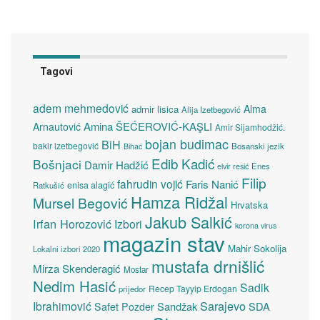
Tagovi
adem mehmedović
Alma
admir lisica
Alija Izetbegović
Amina ŠEĆEROVIĆ-KAŞLI
Arnautović
Amir Sijamhodžić.
bojan budimac
BiH
bakir izetbegović
Bosanski jezik
Bihać
Edib Kadić
Bošnjaci
Damir Hadžić
elvir resić
Enes
Filip
fahrudin vojić
Faris Nanić
enisa alagić
Ratkušić
Hamza Ridžal
Mursel Begović
Hrvatska
Jakub Salkić
Irfan Horozović
Izbori
korona virus
magazin stav
Mahir Sokolija
Lokalni izbori 2020
mustafa drnišlić
Mirza Skenderagić
Mostar
Nedim Hasić
Sadik
Recep Tayyip Erdogan
prijedor
Sarajevo
Ibrahimović
Sandžak
SDA
Safet Pozder