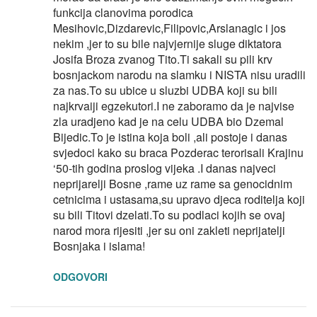
funkcija clanovima porodica
Mesihovic,Dizdarevic,Filipovic,Arslanagic i jos
nekim ,jer to su bile najvjernije sluge diktatora
Josifa Broza zvanog Tito.Ti sakali su pili krv
bosnjackom narodu na slamku i NISTA nisu uradili
za nas.To su ubice u sluzbi UDBA koji su bili
najkrvaiji egzekutori.I ne zaboramo da je najvise
zla uradjeno kad je na celu UDBA bio Dzemal
Bijedic.To je istina koja boli ,ali postoje i danas
svjedoci kako su braca Pozderac terorisali Krajinu
‘50-tih godina proslog vijeka .I danas najveci
neprijarelji Bosne ,rame uz rame sa genocidnim
cetnicima i ustasama,su upravo djeca roditelja koji
su bili Titovi dzelati.To su podlaci kojih se ovaj
narod mora rijesiti ,jer su oni zakleti neprijatelji
Bosnjaka i islama!
ODGOVORI