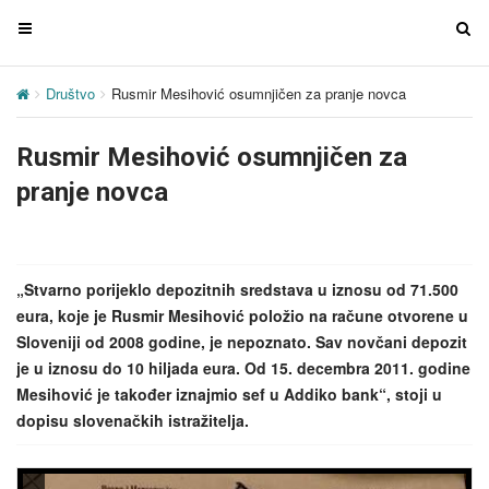
T
T
o
o
g
g
Društvo
Rusmir Mesihović osumnjičen za pranje novca
g
g
l
l
Rusmir Mesihović osumnjičen za
e
e
n
n
pranje novca
a
a
v
v
i
i
g
g
„Stvarno porijeklo depozitnih sredstava u iznosu od 71.500
a
a
eura, koje je Rusmir Mesihović položio na račune otvorene u
t
t
Sloveniji od 2008 godine, je nepoznato. Sav novčani depozit
i
i
je u iznosu do 10 hiljada eura. Od 15. decembra 2011. godine
o
o
Mesihović je također iznajmio sef u Addiko bank“, stoji u
n
n
dopisu slovenačkih istražitelja.