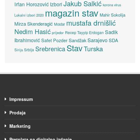
Jakub Salkić
Irfan Horozović
Izbori
korona virus
magazin stav
Mahir Sokolija
Lokalni izbori 2020
mustafa drnišlić
Mirza Skenderagić
Mostar
Nedim Hasić
Sadik
Recep Tayyip Erdogan
prijedor
Sarajevo
Ibrahimović
Sandžak
SDA
Safet Pozder
Stav
Turska
Srebrenica
Srbija
Sirija
Impressum
Prodaja
Marketing
Pretplata na digitalno izdanje