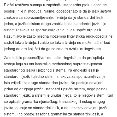
Ridžal izražava sumnju u zajednički standardni jezik, uopće ne
postoji i nije ni moguća. Naime, općepoznato je da je jezik
sistem
znakova za sporazumijevanje. Tvrdnja da je standardni jezik
jedno, a jezični sistem drugo značila bi da standardni jezik nije
sistem znakova za sporazumijevanje, tj. da uopće nije jezik.
Razumljivo je zašto nijedna inozemna lingvistička enciklopedija ne
sadrži takvu tvrdnju, i zašto se takva tvrdnja ne može naći ni kod
jednog autora koji želi da ga se smatra ozbiljnim lingvistom.
Zato bi bilo preporučljivo i domaćim lingvistima da preispitaju
tvrdnju koju su oni lansirali o međusobnoj suprotstavljenosti
standardnog jezika i jezičnog sistema. Pa engleski jezik je
standardni jezik i ujedno sistem znakova za sporazumijevanje.
Isto vrijedi i za druge standardne jezike. Ne postoje odvojeni
jedan od drugoga jezični standard i jezični sistem, nego postoji
standardni jezik, a sistem je unutar njega, to je njegov sistem. Kad
se opisuje gramatika njemačkog, francuskog ili nekog drugog
jezika, opisuje se standardni jezik, a ne nekakav odvojeni jezični
sistem, i ne postoji zasebna gramatika za standardni jezik, a