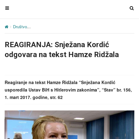
T
T
o
o
g
g
Društvo
REAGIRANJA: Snježana Kordić odgovara na tekst Hamze 
g
g
l
l
REAGIRANJA: Snježana Kordić
e
e
n
n
odgovara na tekst Hamze Ridžala
a
a
v
v
i
i
g
g
Reagiranje na tekst Hamze Ridžala “Snježana Kordić
a
a
usporedila Ustav BiH s Hitlerovim zakonima”, “Stav” br. 156,
t
t
1. mart 2017. godine, str. 62
i
i
o
o
n
n