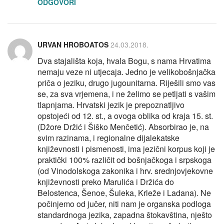
ODGOVORI
URVAN HROBOATOS
24.03.2018.
Dva stajališta koja, hvala Bogu, s nama Hrvatima
nemaju veze ni utjecaja. Jedno je velikobošnjačka
priča o jeziku, drugo jugounitarna. Riješili smo vas
se, za sva vrjemena, i ne želimo se petljati s vašim
tlapnjama. Hrvatski jezik je prepoznatljivo
opstojeći od 12. st., a ovoga oblika od kraja 15. st.
(Džore Držić i Šiško Menčetić). Absorbirao je, na
svim razinama, i regionalne dijalekatske
književnosti i pismenosti, ima jezični korpus koji je
praktički 100% različit od bošnjačkoga i srpskoga
(od Vinodolskoga zakonika i hrv. srednjovjekovne
književnosti preko Marulića i Držića do
Belostenca, Šenoe, Šuleka, Krleže i Ladana). Ne
počinjemo od jučer, niti nam je organska podloga
standardnoga jezika, zapadna štokavština, nješto