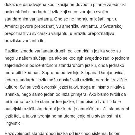
dokazuje da odvojena kodifikacija ne dovodi u pitanje zajednički
policentrični standardni jezik, koji se ostvaruje u svojim
standardnim varijantama. One se ne moraju miješati, npr. u
Americi govore prepoznatljivu američku varijantu, u Švicarskoj
prepoznatljivu švicarsku varijantu, u Brazilu prepoznatljivu
brazilsku varijantu itd.
Razlike između varijanata drugih policentričnih jezika veće su
nego u našem slučaju, pa ako se kod njih svejedno radi o jednom
zajedničkom policentričnom standardnom jeziku, onda jednako
mora biti i kod nas. Suprotno od tvrdnje Stjepana Damjanovića,
jedan standardni jezik može opsluživati različite narode i različite
kulture. Svi su veći evropski jezici takvi, stoga mi nismo nikakva
iznimka, nego samo jedan od niza primjera. Ako bismo tvrdili da
mi imamo različite standardne jezike, time bismo tvrdili i da je
austrijski različit standardni jezik, da je američki različit standardni
jezik itd., a takva tvrdnja nema utemeljenje ni u stvarnosti ni u
lingvistici.
Razdvojenost standardnog jezika od jezičnog sistema, kojom