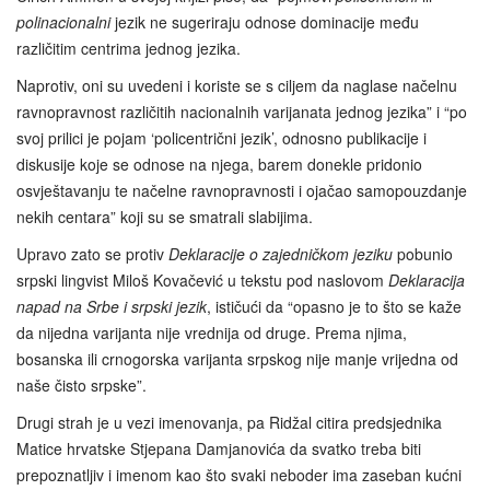
polinacionalni
jezik ne sugeriraju odnose dominacije među
različitim centrima jednog jezika.
Naprotiv, oni su uvedeni i koriste se s ciljem da naglase načelnu
ravnopravnost različitih nacionalnih varijanata jednog jezika” i “po
svoj prilici je pojam ‘policentrični jezik’, odnosno publikacije i
diskusije koje se odnose na njega, barem donekle pridonio
osvještavanju te načelne ravnopravnosti i ojačao samopouzdanje
nekih centara” koji su se smatrali slabijima.
Upravo zato se protiv
Deklaracije o zajedničkom jeziku
pobunio
srpski lingvist Miloš Kovačević u tekstu pod naslovom
Deklaracija
napad na Srbe i srpski jezik
, ističući da “opasno je to što se kaže
da nijedna varijanta nije vrednija od druge. Prema njima,
bosanska ili crnogorska varijanta srpskog nije manje vrijedna od
naše čisto srpske”.
Drugi strah je u vezi imenovanja, pa Ridžal citira predsjednika
Matice hrvatske Stjepana Damjanovića da svatko treba biti
prepoznatljiv i imenom kao što svaki neboder ima zaseban kućni