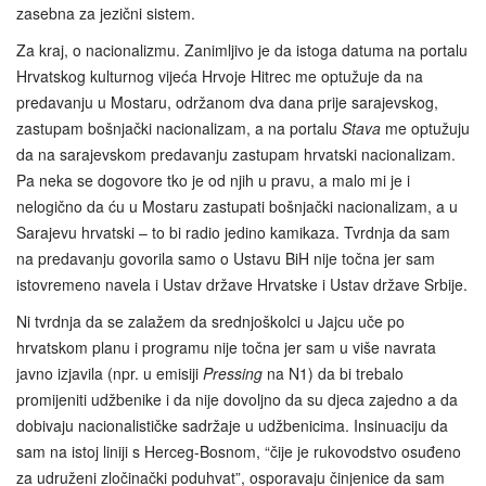
zasebna za jezični sistem.
Za kraj, o nacionalizmu. Zanimljivo je da istoga datuma na portalu
Hrvatskog kulturnog vijeća Hrvoje Hitrec me optužuje da na
predavanju u Mostaru, održanom dva dana prije sarajevskog,
zastupam bošnjački nacionalizam, a na portalu
Stava
me optužuju
da na sarajevskom predavanju zastupam hrvatski nacionalizam.
Pa neka se dogovore tko je od njih u pravu, a malo mi je i
nelogično da ću u Mostaru zastupati bošnjački nacionalizam, a u
Sarajevu hrvatski – to bi radio jedino kamikaza. Tvrdnja da sam
na predavanju govorila samo o Ustavu BiH nije točna jer sam
istovremeno navela i Ustav države Hrvatske i Ustav države Srbije.
Ni tvrdnja da se zalažem da srednjoškolci u Jajcu uče po
hrvatskom planu i programu nije točna jer sam u više navrata
javno izjavila (npr. u emisiji
Pressing
na N1) da bi trebalo
promijeniti udžbenike i da nije dovoljno da su djeca zajedno a da
dobivaju nacionalističke sadržaje u udžbenicima. Insinuaciju da
sam na istoj liniji s Herceg-Bosnom, “čije je rukovodstvo osuđeno
za udruženi zločinački poduhvat”, osporavaju činjenice da sam