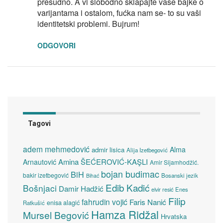
presudno. A vi slobodno sklapajte vaše bajke o
varijantama i ostalom, fućka nam se- to su vaši
identitetski problemi. Bujrum!
ODGOVORI
Tagovi
adem mehmedović
Alma
admir lisica
Alija Izetbegović
Amina ŠEĆEROVIĆ-KAŞLI
Arnautović
Amir Sijamhodžić.
bojan budimac
BiH
bakir izetbegović
Bosanski jezik
Bihać
Edib Kadić
Bošnjaci
Damir Hadžić
elvir resić
Enes
Filip
fahrudin vojić
Faris Nanić
enisa alagić
Ratkušić
Hamza Ridžal
Mursel Begović
Hrvatska