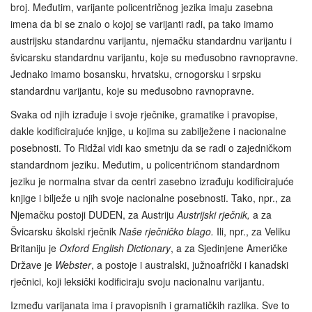
broj. Međutim, varijante policentričnog jezika imaju zasebna
imena da bi se znalo o kojoj se varijanti radi, pa tako imamo
austrijsku standardnu varijantu, njemačku standardnu varijantu i
švicarsku standardnu varijantu, koje su međusobno ravnopravne.
Jednako imamo bosansku, hrvatsku, crnogorsku i srpsku
standardnu varijantu, koje su međusobno ravnopravne.
Svaka od njih izrađuje i svoje rječnike, gramatike i pravopise,
dakle kodificirajuće knjige, u kojima su zabilježene i nacionalne
posebnosti. To Ridžal vidi kao smetnju da se radi o zajedničkom
standardnom jeziku. Međutim, u policentričnom standardnom
jeziku je normalna stvar da centri zasebno izrađuju kodificirajuće
knjige i bilježe u njih svoje nacionalne posebnosti. Tako, npr., za
Njemačku postoji DUDEN, za Austriju
Austrijski rječnik,
a za
Švicarsku školski rječnik
Naše rječničko blago.
Ili, npr., za Veliku
Britaniju je
Oxford English Dictionary
, a za Sjedinjene Američke
Države je
Webster
, a postoje i australski, južnoafrički i kanadski
rječnici, koji leksički kodificiraju svoju nacionalnu varijantu.
Između varijanata ima i pravopisnih i gramatičkih razlika. Sve to