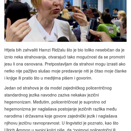
Htjela bih zahvaliti Hamzi Ridžalu što je bio toliko nesebičan da je
iznio neka strahovanja, otvarajući tako mogućnost da se promotri
jesu li ona osnovana. Pretpostavljam da strahovi mogu izrasti ako
netko nije pažljivo slušao moje predavanje niti je čitao moje članke
i knjige ili pratio što u medijima pišem i govorim.
Jedan od strahova je da model zajedničkog policentričnog
standardnog jezika navodno zaziva nekakav jezični
hegemonizam. Međutim, policentričnost je suprotno od
hegemonizma jer naglašava postojanje jezičnih razlika među
narodima i državama koje govore zajednički jezik i naglašava
njihovu jezičnu ravnopravnost. U lingvistici je poznato, kao što
Ulrich Ammon u svojoj knjizi piše, da “pojmovi
policentrični
ili