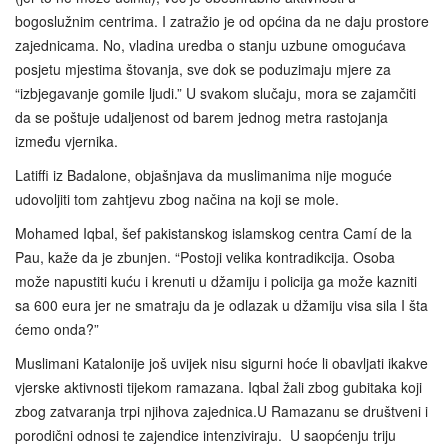
bogoslužnim centrima. I zatražio je od općina da ne daju prostore
zajednicama. No, vladina uredba o stanju uzbune omogućava
posjetu mjestima štovanja, sve dok se poduzimaju mjere za
“izbjegavanje gomile ljudi.” U svakom slučaju, mora se zajamčiti
da se poštuje udaljenost od barem jednog metra rastojanja
između vjernika.
Latiffi iz Badalone, objašnjava da muslimanima nije moguće
udovoljiti tom zahtjevu zbog načina na koji se mole.
Mohamed Iqbal, šef pakistanskog islamskog centra Camí de la
Pau, kaže da je zbunjen. “Postoji velika kontradikcija. Osoba
može napustiti kuću i krenuti u džamiju i policija ga može kazniti
sa 600 eura jer ne smatraju da je odlazak u džamiju visa sila I šta
ćemo onda?”
Muslimani Katalonije još uvijek nisu sigurni hoće li obavljati ikakve
vjerske aktivnosti tijekom ramazana. Iqbal žali zbog gubitaka koji
zbog zatvaranja trpi njihova zajednica.U Ramazanu se društveni i
porodični odnosi te zajendice intenziviraju. U saopćenju triju