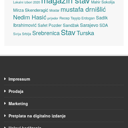
Mahir Sokolija
Lokalni izbori 2020
mustafa drnišlić
Mirza Skenderagić
Mostar
Nedim Hasić
Sadik
Recep Tayyip Erdogan
prijedor
Sarajevo
Ibrahimović
Sandžak
SDA
Safet Pozder
Stav
Turska
Srebrenica
Srbija
Sirija
Impressum
Prodaja
Marketing
Pretplata na digitalno izdanje