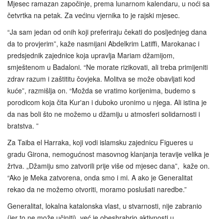
Mjesec ramazan započinje, prema lunarnom kalendaru, u noći sa
četvrtka na petak. Za većinu vjernika to je rajski mjesec.
“Ja sam jedan od onih koji preferiraju čekati do posljednjeg dana
da to provjerim”, kaže nasmijani Abdelkrim Latiffi, Marokanac i
predsjednik zajednice koja upravlja Mariam džamijom,
smještenom u Badaloni. “Ne morate rizikovati, ali treba primijeniti
zdrav razum i zaštititu čovjeka. Molitva se može obavljati kod
kuće”, razmišlja on. “Možda se vratimo korijenima, budemo s
porodicom koja čita Kur'an i duboko uronimo u njega. Ali istina je
da nas boli što ne možemo u džamiju u atmosferi solidarnosti i
bratstva. ”
Za Taiba el Harraka, koji vodi islamsku zajednicu Figueres u
gradu Girona, nemogućnost masovnog klanjanja teravije velika je
žrtva. „Džamiju smo zatvorili prije više od mjesec dana”, kaže on.
“Ako je Meka zatvorena, onda smo i mi. A ako je Generalitat
rekao da ne možemo otvoriti, moramo poslušati naredbe.”
Generalitat, lokalna katalonska vlast, u stvarnosti, nije zabranio
(jer to ne može učiniti), već je obeshrabrio aktivnosti u