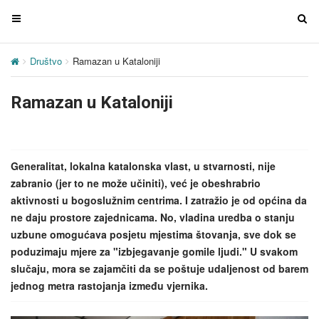
T
T
o
o
g
g
Društvo
Ramazan u Kataloniji
g
g
l
l
Ramazan u Kataloniji
e
e
n
n
a
a
v
v
Generalitat, lokalna katalonska vlast, u stvarnosti, nije
i
i
zabranio (jer to ne može učiniti), već je obeshrabrio
g
g
aktivnosti u bogoslužnim centrima. I zatražio je od općina da
a
a
ne daju prostore zajednicama. No, vladina uredba o stanju
t
t
uzbune omogućava posjetu mjestima štovanja, sve dok se
i
i
poduzimaju mjere za "izbjegavanje gomile ljudi." U svakom
o
o
slučaju, mora se zajamčiti da se poštuje udaljenost od barem
n
n
jednog metra rastojanja između vjernika.