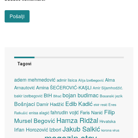
Tagovi
adem mehmedović
Alma
admir lisica
Alija Izetbegović
Amina ŠEĆEROVIĆ-KAŞLI
Arnautović
Amir Sijamhodžić.
bojan budimac
BiH
bakir izetbegović
Bosanski jezik
Bihać
Edib Kadić
Bošnjaci
Damir Hadžić
elvir resić
Enes
Filip
fahrudin vojić
Faris Nanić
enisa alagić
Ratkušić
Hamza Ridžal
Mursel Begović
Hrvatska
Jakub Salkić
Irfan Horozović
Izbori
korona virus
magazin stav