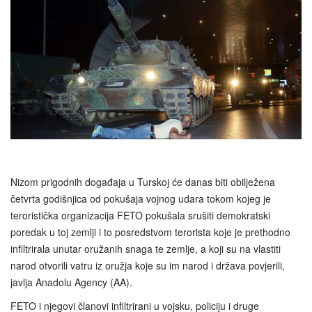
Nizom prigodnih događaja u Turskoj će danas biti obilježena
četvrta godišnjica od pokušaja vojnog udara tokom kojeg je
teroristička organizacija FETO pokušala srušiti demokratski
poredak u toj zemlji i to posredstvom terorista koje je prethodno
infiltrirala unutar oružanih snaga te zemlje, a koji su na vlastiti
narod otvorili vatru iz oružja koje su im narod i država povjerili,
javlja Anadolu Agency (AA).
FETO i njegovi članovi infiltrirani u vojsku, policiju i druge