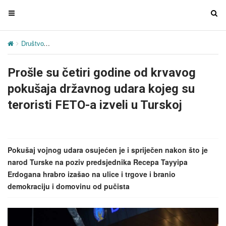
T
T
o
o
g
g
Društvo
Prošle su četiri godine od krvavog pokušaja državnog udara 
g
g
l
l
Prošle su četiri godine od krvavog
e
e
n
n
pokušaja državnog udara kojeg su
a
a
teroristi FETO-a izveli u Turskoj
v
v
i
i
g
g
a
a
Pokušaj vojnog udara osujećen je i spriječen nakon što je
t
t
narod Turske na poziv predsjednika Recepa Tayyipa
i
i
Erdogana hrabro izašao na ulice i trgove i branio
o
o
demokraciju i domovinu od pučista
n
n