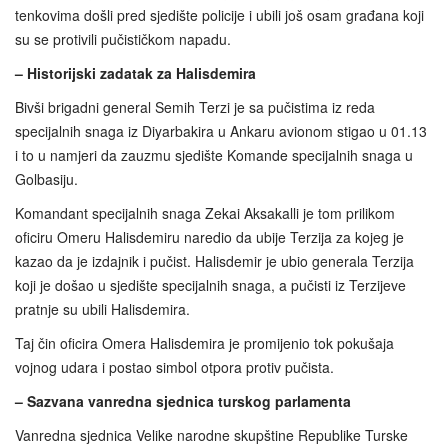
tenkovima došli pred sjedište policije i ubili još osam građana koji
su se protivili pučističkom napadu.
– Historijski zadatak za Halisdemira
Bivši brigadni general Semih Terzi je sa pučistima iz reda
specijalnih snaga iz Diyarbakira u Ankaru avionom stigao u 01.13
i to u namjeri da zauzmu sjedište Komande specijalnih snaga u
Golbasiju.
Komandant specijalnih snaga Zekai Aksakalli je tom prilikom
oficiru Omeru Halisdemiru naredio da ubije Terzija za kojeg je
kazao da je izdajnik i pučist. Halisdemir je ubio generala Terzija
koji je došao u sjedište specijalnih snaga, a pučisti iz Terzijeve
pratnje su ubili Halisdemira.
Taj čin oficira Omera Halisdemira je promijenio tok pokušaja
vojnog udara i postao simbol otpora protiv pučista.
– Sazvana vanredna sjednica turskog parlamenta
Vanredna sjednica Velike narodne skupštine Republike Turske