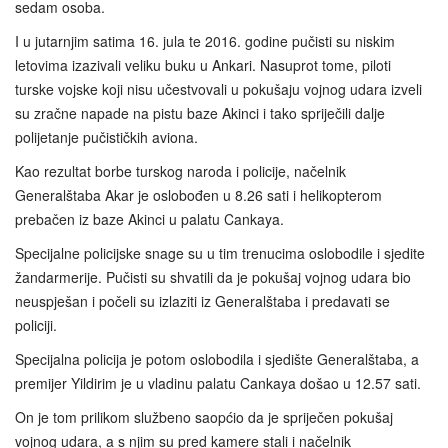
sedam osoba.
I u jutarnjim satima 16. jula te 2016. godine pučisti su niskim
letovima izazivali veliku buku u Ankari. Nasuprot tome, piloti
turske vojske koji nisu učestvovali u pokušaju vojnog udara izveli
su zračne napade na pistu baze Akinci i tako spriječili dalje
polijetanje pučističkih aviona.
Kao rezultat borbe turskog naroda i policije, načelnik
Generalštaba Akar je oslobođen u 8.26 sati i helikopterom
prebačen iz baze Akinci u palatu Cankaya.
Specijalne policijske snage su u tim trenucima oslobodile i sjedite
žandarmerije. Pučisti su shvatili da je pokušaj vojnog udara bio
neuspješan i počeli su izlaziti iz Generalštaba i predavati se
policiji.
Specijalna policija je potom oslobodila i sjedište Generalštaba, a
premijer Yildirim je u vladinu palatu Cankaya došao u 12.57 sati.
On je tom prilikom službeno saopćio da je spriječen pokušaj
vojnog udara, a s njim su pred kamere stali i načelnik