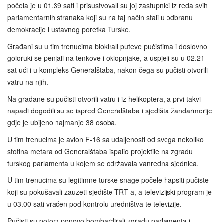
počela je u 01.39 sati i prisustvovali su joj zastupnici iz reda svih
parlamentarnih stranaka koji su na taj način stali u odbranu
demokracije i ustavnog poretka Turske.
Građani su u tim trenucima blokirali puteve pučistima i doslovno
goloruki se penjali na tenkove i oklopnjake, a uspjeli su u 02.21
sat ući i u kompleks Generalštaba, nakon čega su pučisti otvorili
vatru na njih.
Na građane su pučisti otvorili vatru i iz helikoptera, a prvi takvi
napadi dogodili su se ispred Generalštaba i sjedišta žandarmerije
gdje je ubijeno najmanje 38 osoba.
U tim trenucima je avion F-16 sa udaljenosti od svega nekoliko
stotina metara od Generalštaba ispalio projektile na zgradu
turskog parlamenta u kojem se održavala vanredna sjednica.
U tim trenucima su legitimne turske snage počele hapsiti pučiste
koji su pokušavali zauzeti sjedište TRT-a, a televizijski program je
u 03.00 sati vraćen pod kontrolu uredništva te televizije.
Pučisti su potom ponovo bombardirali zgradu parlamenta i