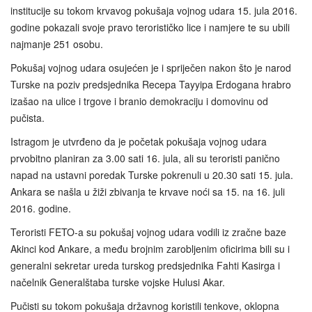
institucije su tokom krvavog pokušaja vojnog udara 15. jula 2016.
godine pokazali svoje pravo terorističko lice i namjere te su ubili
najmanje 251 osobu.
Pokušaj vojnog udara osujećen je i spriječen nakon što je narod
Turske na poziv predsjednika Recepa Tayyipa Erdogana hrabro
izašao na ulice i trgove i branio demokraciju i domovinu od
pučista.
Istragom je utvrđeno da je početak pokušaja vojnog udara
prvobitno planiran za 3.00 sati 16. jula, ali su teroristi panično
napad na ustavni poredak Turske pokrenuli u 20.30 sati 15. jula.
Ankara se našla u žiži zbivanja te krvave noći sa 15. na 16. juli
2016. godine.
Teroristi FETO-a su pokušaj vojnog udara vodili iz zračne baze
Akinci kod Ankare, a među brojnim zarobljenim oficirima bili su i
generalni sekretar ureda turskog predsjednika Fahti Kasirga i
načelnik Generalštaba turske vojske Hulusi Akar.
Pučisti su tokom pokušaja državnog koristili tenkove, oklopna