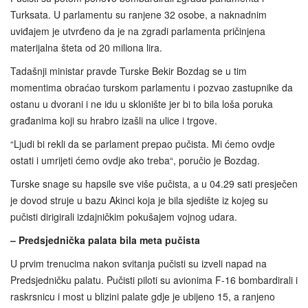
Turksata. U parlamentu su ranjene 32 osobe, a naknadnim
uviđajem je utvrđeno da je na zgradi parlamenta pričinjena
materijalna šteta od 20 miliona lira.
Tadašnji ministar pravde Turske Bekir Bozdag se u tim
momentima obraćao turskom parlamentu i pozvao zastupnike da
ostanu u dvorani i ne idu u sklonište jer bi to bila loša poruka
građanima koji su hrabro izašli na ulice i trgove.
“Ljudi bi rekli da se parlament prepao pučista. Mi ćemo ovdje
ostati i umrijeti ćemo ovdje ako treba“, poručio je Bozdag.
Turske snage su hapsile sve više pučista, a u 04.29 sati presječen
je dovod struje u bazu Akinci koja je bila sjedište iz kojeg su
pučisti dirigirali izdajničkim pokušajem vojnog udara.
– Predsjednička palata bila meta pučista
U prvim trenucima nakon svitanja pučisti su izveli napad na
Predsjedničku palatu. Pučisti piloti su avionima F-16 bombardirali i
raskrsnicu i most u blizini palate gdje je ubijeno 15, a ranjeno