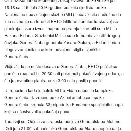
Oficir iz Komande kopnenog zrakoplovstva turske vojske je u
16.16 sati 15. jula 2016. godine posjetio sjedište turske
Nacionalne obavještajne službe (MIT) i obavijestio nadležne da
ima saznanje da teroristi FETO infiltrirani unutar turske vojske
planiraju uskoro izvesti napad na pratnju i zarobiti šefa MIT-a
Hakana Fidana. Službenici MIT-a su o tome obavijestili drugog
čovjeka Generalštaba generala Yasara Gulera, a Fidan i jedan
njegov zamjenik su uskoro odvojeno stigli u sjedište
Generalštaba.
Vidjevši da se nešto dešava u Generalštabu, FETO pučisti su
panično reagirali i u 20.30 sati pokrenuli pokušaj vojnog udara, a
što je prvobitno planirano za 3.00 sata poslije ponoći.
U trenucima kada je čelnik MIT-a Fidan napustio kompleks
Generalštaba, iz zračne baze Akinci autobusom su ka
Generalštabu krenula 33 pripadnika Komande specijalnih snaga
koji su učestvovali u pokušaju puča.
Tadašnji šef Odjela za strateške poslove Generalštaba Mehmet
Disli je u 21.00 sat načelniku Generalštaba Akaru saopćio da je