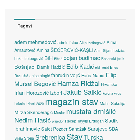
Tagovi
adem mehmedović
Alma
admir lisica
Alija Izetbegović
Amina ŠEĆEROVIĆ-KAŞLI
Arnautović
Amir Sijamhodžić.
bojan budimac
BiH
bakir izetbegović
Bosanski jezik
Bihać
Edib Kadić
Bošnjaci
Damir Hadžić
elvir resić
Enes
Filip
fahrudin vojić
Faris Nanić
enisa alagić
Ratkušić
Hamza Ridžal
Mursel Begović
Hrvatska
Jakub Salkić
Irfan Horozović
Izbori
korona virus
magazin stav
Mahir Sokolija
Lokalni izbori 2020
mustafa drnišlić
Mirza Skenderagić
Mostar
Nedim Hasić
Sadik
Recep Tayyip Erdogan
prijedor
Sarajevo
Ibrahimović
Sandžak
SDA
Safet Pozder
Stav
Turska
Srebrenica
Srbija
Sirija