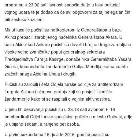
programu u 23.02 sati javnosti saopćio da je u toku pokušaj
vojnog udara te je dodao da će svi odgovorni za taj nelegalan čin
biti žestoko kažnjeni.
Minut kasnije pučisti su helikopterom iz Generalštaba u bazu
Akinci prebacili zarobljenog načelnika Generalštaba Akara. U
bazu Akinci kod Ankare pučisti su doveli i brojne druge zarobljene
visoke vojne zvaničnike poput generalnog sekretara
Predsjedništva Fahrija Kasirge, donačelnika Generalštaba Yasara
Gulera, komandanta žandarmerije Galipa Mendija, komandanta
zračnih snaga Abidina Unala i drugih.
Pučisti su zarobili i šefa Odjela turske policije za antiterorizam
Turguta Aslana i njegovu pratnju koji su posjetili sjedište
žandarmerije kako bi se raspitali o vojnim aktivnostima.
U jeku tih dešavanja pučisti su u 23.18 sati avionom F-16
bombardirali Odjel turske specijalne policije u mjestu Golbasi, gdje
je ubijeno sedam, a ranjeno pet osoba.
U prvim sekundama 16. jula te 2016. godine pučisti su