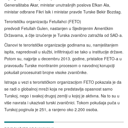
Generalštaba Akar, ministar unutrašnjih poslova Efkan Ala,
ministar odbrane Fikri Isik i ministar pravde Turske Bekir Bozdag.
Terorističku organizaciju Fetullahci (FETO)
predvodi Fetullah Gulen, nastanjen u Sjedinjenim Američkim
Državama, a čije izručenje je Turska zvanično zatražila od SAD-a.
Članovi te terorističke organizacije godinama su, namještanjem
ispita, napredovali u službi, infiltrirajući se tako u institucije države.
Potom su, najprije u decembru 2013. godine, pristalice FETO-a u
pravosuđu Turske montiranim procesom o navodnoj korupciji
pokušali procesuirati brojne visoke zvaničnike.
Istraga u vezi s terorističkom organizacijom FETO pokazala je da
se radi o globalnoj mreži koja ne predstavlja opasnost samo
Turskoj, nego i svakoj drugoj zemlji u kojoj je aktivna. Na to su u
više navrata i ukazivali turski zvaničnici. Tokom pokušaja puča u
Turskoj poginula je 251, a ranjeno oko 2.200 osoba.