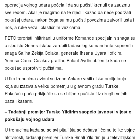
operacija vojnog udara počela i da su pučisti krenuli da zauzmu
sve redom. Akar je reagirao na te riječi i kazao da neće podržati
pokušaj udara, nakon čega su mu pučisti povezima zatvorili usta i
nos, a ruke vezali plastičnim vezicama.
FETO teroristi infiltrirani u uniforme Komande specijalnih snaga su
u sjedištu Generalštaba zarobili tadašnjeg komandanta kopnenih
snaga Saliha Zekija Colaka, generale Ihsana Uyara i oficira
Yunusa Cana. Colakov pratilac Bulent Aydin ubijen je kada se
pokušao usprotiviti pučistima.
U tim trenucima avioni su iznad Ankare vršili niska prelijetanja
koja su izazivala veliku pometnju u glavnom gradu Turske.
Pokušaju puča priključile su se hiljade pučista i iz drugih vojnih
baza i kasarni.
– Tadašnji premijer Turske Yildirim saopćio javnosti vijest o
pokušaju vojnog udara
U trenucima kada su se svi pitali šta se dešava i čemu tolike vojne
aktivnosti, tadašnji premijer Turske Binali Yildirim je u televizijskom