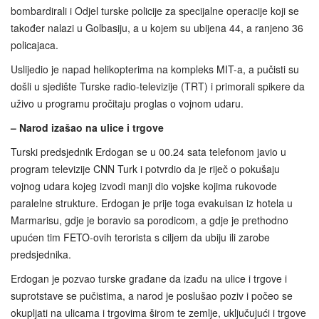
bombardirali i Odjel turske policije za specijalne operacije koji se
također nalazi u Golbasiju, a u kojem su ubijena 44, a ranjeno 36
policajaca.
Uslijedio je napad helikopterima na kompleks MIT-a, a pučisti su
došli u sjedište Turske radio-televizije (TRT) i primorali spikere da
uživo u programu pročitaju proglas o vojnom udaru.
– Narod izašao na ulice i trgove
Turski predsjednik Erdogan se u 00.24 sata telefonom javio u
program televizije CNN Turk i potvrdio da je riječ o pokušaju
vojnog udara kojeg izvodi manji dio vojske kojima rukovode
paralelne strukture. Erdogan je prije toga evakuisan iz hotela u
Marmarisu, gdje je boravio sa porodicom, a gdje je prethodno
upućen tim FETO-ovih terorista s ciljem da ubiju ili zarobe
predsjednika.
Erdogan je pozvao turske građane da izađu na ulice i trgove i
suprotstave se pučistima, a narod je poslušao poziv i počeo se
okupljati na ulicama i trgovima širom te zemlje, uključujući i trgove