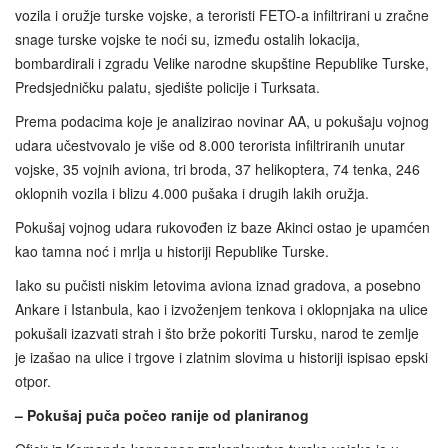
vozila i oružje turske vojske, a teroristi FETO-a infiltrirani u zračne
snage turske vojske te noći su, između ostalih lokacija,
bombardirali i zgradu Velike narodne skupštine Republike Turske,
Predsjedničku palatu, sjedište policije i Turksata.
Prema podacima koje je analizirao novinar AA, u pokušaju vojnog
udara učestvovalo je više od 8.000 terorista infiltriranih unutar
vojske, 35 vojnih aviona, tri broda, 37 helikoptera, 74 tenka, 246
oklopnih vozila i blizu 4.000 pušaka i drugih lakih oružja.
Pokušaj vojnog udara rukovođen iz baze Akinci ostao je upamćen
kao tamna noć i mrlja u historiji Republike Turske.
Iako su pučisti niskim letovima aviona iznad gradova, a posebno
Ankare i Istanbula, kao i izvoženjem tenkova i oklopnjaka na ulice
pokušali izazvati strah i što brže pokoriti Tursku, narod te zemlje
je izašao na ulice i trgove i zlatnim slovima u historiji ispisao epski
otpor.
– Pokušaj puča počeo ranije od planiranog