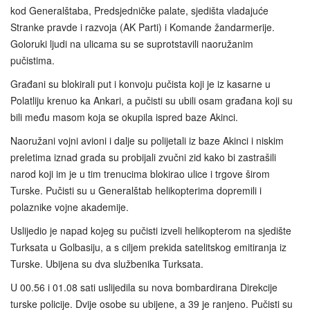
kod Generalštaba, Predsjedničke palate, sjedišta vladajuće
Stranke pravde i razvoja (AK Parti) i Komande žandarmerije.
Goloruki ljudi na ulicama su se suprotstavili naoružanim
pučistima.
Građani su blokirali put i konvoju pučista koji je iz kasarne u
Polatliju krenuo ka Ankari, a pučisti su ubili osam građana koji su
bili među masom koja se okupila ispred baze Akinci.
Naoružani vojni avioni i dalje su polijetali iz baze Akinci i niskim
preletima iznad grada su probijali zvučni zid kako bi zastrašili
narod koji im je u tim trenucima blokirao ulice i trgove širom
Turske. Pučisti su u Generalštab helikopterima dopremili i
polaznike vojne akademije.
Uslijedio je napad kojeg su pučisti izveli helikopterom na sjedište
Turksata u Golbasiju, a s ciljem prekida satelitskog emitiranja iz
Turske. Ubijena su dva službenika Turksata.
U 00.56 i 01.08 sati uslijedila su nova bombardirana Direkcije
turske policije. Dvije osobe su ubijene, a 39 je ranjeno. Pučisti su