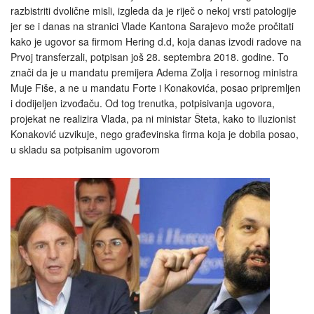
razbistriti dvolične misli, izgleda da je riječ o nekoj vrsti patologije
jer se i danas na stranici Vlade Kantona Sarajevo može pročitati
kako je ugovor sa firmom Hering d.d, koja danas izvodi radove na
Prvoj transferzali, potpisan još 28. septembra 2018. godine. To
znači da je u mandatu premijera Adema Zolja i resornog ministra
Muje Fiše, a ne u mandatu Forte i Konakovića, posao pripremljen
i dodijeljen izvođaču. Od tog trenutka, potpisivanja ugovora,
projekat ne realizira Vlada, pa ni ministar Šteta, kako to iluzionist
Konaković uzvikuje, nego građevinska firma koja je dobila posao,
u skladu sa potpisanim ugovorom