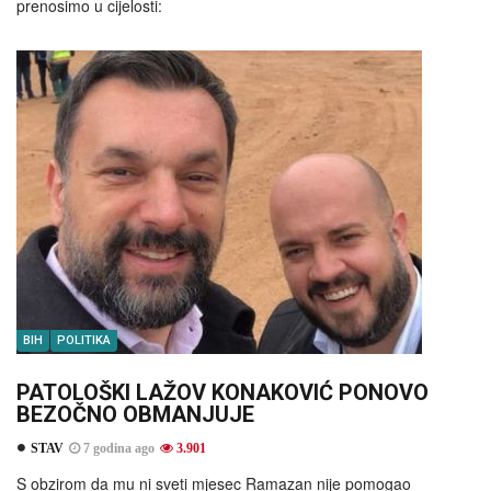
prenosimo u cijelosti:
BIH
POLITIKA
PATOLOŠKI LAŽOV KONAKOVIĆ PONOVO
BEZOČNO OBMANJUJE
STAV
7 godina ago
3.901
S obzirom da mu ni sveti mjesec Ramazan nije pomogao