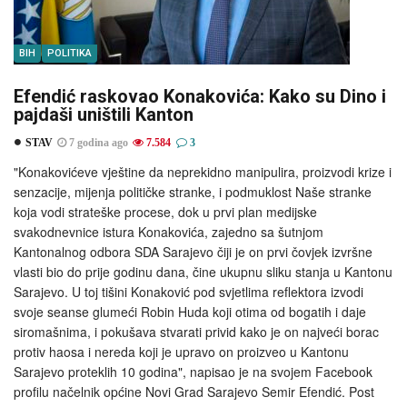
BIH
POLITIKA
Efendić raskovao Konakovića: Kako su Dino i
pajdaši uništili Kanton
STAV
7 godina ago
7.584
3
"Konakovićeve vještine da neprekidno manipulira, proizvodi krize i
senzacije, mijenja političke stranke, i podmuklost Naše stranke
koja vodi strateške procese, dok u prvi plan medijske
svakodnevnice istura Konakovića, zajedno sa šutnjom
Kantonalnog odbora SDA Sarajevo čiji je on prvi čovjek izvršne
vlasti bio do prije godinu dana, čine ukupnu sliku stanja u Kantonu
Sarajevo. U toj tišini Konaković pod svjetlima reflektora izvodi
svoje seanse glumeći Robin Huda koji otima od bogatih i daje
siromašnima, i pokušava stvarati privid kako je on najveći borac
protiv haosa i nereda koji je upravo on proizveo u Kantonu
Sarajevo proteklih 10 godina", napisao je na svojem Facebook
profilu načelnik općine Novi Grad Sarajevo Semir Efendić. Post