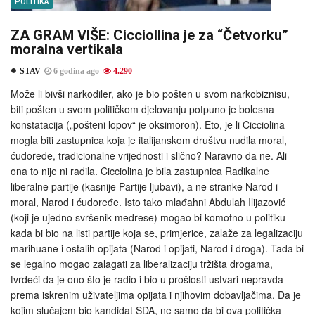
POLITIKA
ZA GRAM VIŠE: Cicciollina je za “Četvorku”
moralna vertikala
STAV
6 godina ago
4.290
Može li bivši narkodiler, ako je bio pošten u svom narkobiznisu,
biti pošten u svom političkom djelovanju potpuno je bolesna
konstatacija („pošteni lopov“ je oksimoron). Eto, je li Cicciolina
mogla biti zastupnica koja je italijanskom društvu nudila moral,
ćudoređe, tradicionalne vrijednosti i slično? Naravno da ne. Ali
ona to nije ni radila. Cicciolina je bila zastupnica Radikalne
liberalne partije (kasnije Partije ljubavi), a ne stranke Narod i
moral, Narod i ćudoređe. Isto tako mlađahni Abdulah Ilijazović
(koji je ujedno svršenik medrese) mogao bi komotno u politiku
kada bi bio na listi partije koja se, primjerice, zalaže za legalizaciju
marihuane i ostalih opijata (Narod i opijati, Narod i droga). Tada bi
se legalno mogao zalagati za liberalizaciju tržišta drogama,
tvrdeći da je ono što je radio i bio u prošlosti ustvari nepravda
prema iskrenim uživateljima opijata i njihovim dobavljačima. Da je
kojim slučajem bio kandidat SDA, ne samo da bi ova politička