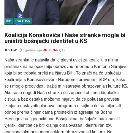
BIH
POLITIKA
Koalicija Konakovića i Naše stranke mogla bi
uništiti bošnjački identitet u KS
STAV
8 godina ago
30.766
7
Naša stranka je najavila da je glavni uvjet za koaliciju s njima
pristanak na najopsežniju obrazovnu reformu u Kantonu Sarajevo
koja bi se trebala preliti na čitavu BiH. To znači da će u slučaju
koaliranja s Konakovićevom Narodom i pravdom i SDP-om, kako
se i moglo predvidjeti, tražiti ministarstva obrazovanja i kulture KS.
Ako se to dogodi Naša stranka će započeti obimnu ideološku
čistku, a bez ostatka možemo najaviti da će pokušati provesti
izmjenu nastavnih planova i programa u kojima će se mijenjati
odnos prema činjenicama proisteklih iz agresije na Bosnu i
Hercegovinu i genocid nad Bošnjacima, bošnjački nacionalni i
vjerski identitet će biti krajnje omalovažan i destruiran tzv.
anacionalnim pristupom sektoru obrazovanja i kulture. No,