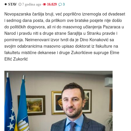
STAV
7 godina ago
16.029
3
Novopazarska čaršija bruji, već poprilično iznemogla od dvadeset
i sedmog dana posta, da prilikom ove bratske posjete nije došlo
do političkih dogovora, ali ni do masovnog učlanjenja Pazaraca u
Narod i pravdu niti s druge strane Sarajlija u Stranku pravde i
pomirenja. Neimenovani izvor tvrdi da je Dino Konaković sa
svojim odabranicima masovno upisao doktorat iz fiskulture na
fakultetu mistične dekanese i druge Zukorlićeve supruge Elme
Elfić Zukorlić