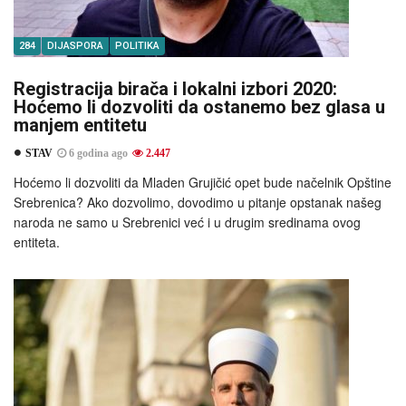
284
DIJASPORA
POLITIKA
Registracija birača i lokalni izbori 2020:
Hoćemo li dozvoliti da ostanemo bez glasa u
manjem entitetu
STAV
6 godina ago
2.447
Hoćemo li dozvoliti da Mladen Grujičić opet bude načelnik Opštine
Srebrenica? Ako dozvolimo, dovodimo u pitanje opstanak našeg
naroda ne samo u Srebrenici već i u drugim sredinama ovog
entiteta.