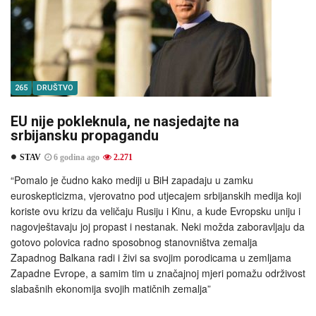
265
DRUŠTVO
EU nije pokleknula, ne nasjedajte na
srbijansku propagandu
STAV
6 godina ago
2.271
“Pomalo je čudno kako mediji u BiH zapadaju u zamku
euroskepticizma, vjerovatno pod utjecajem srbijanskih medija koji
koriste ovu krizu da veličaju Rusiju i Kinu, a kude Evropsku uniju i
nagovještavaju joj propast i nestanak. Neki možda zaboravljaju da
gotovo polovica radno sposobnog stanovništva zemalja
Zapadnog Balkana radi i živi sa svojim porodicama u zemljama
Zapadne Evrope, a samim tim u značajnoj mjeri pomažu održivost
slabašnih ekonomija svojih matičnih zemalja”