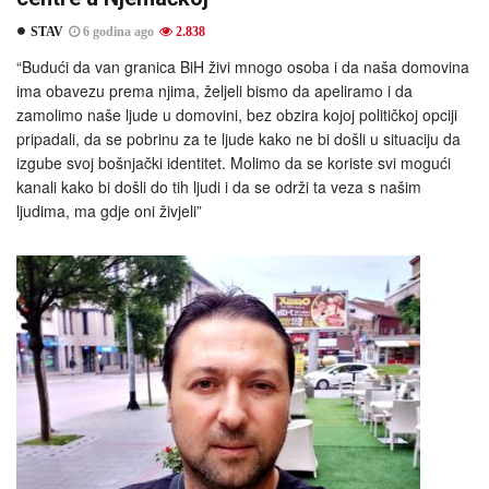
STAV
6 godina ago
2.838
“Budući da van granica BiH živi mnogo osoba i da naša domovina
ima obavezu prema njima, željeli bismo da apeliramo i da
zamolimo naše ljude u domovini, bez obzira kojoj političkoj opciji
pripadali, da se pobrinu za te ljude kako ne bi došli u situaciju da
izgube svoj bošnjački identitet. Molimo da se koriste svi mogući
kanali kako bi došli do tih ljudi i da se održi ta veza s našim
ljudima, ma gdje oni živjeli”