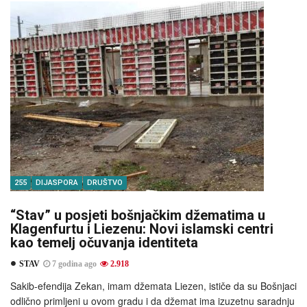
255
DIJASPORA
DRUŠTVO
“Stav” u posjeti bošnjačkim džematima u
Klagenfurtu i Liezenu: Novi islamski centri
kao temelj očuvanja identiteta
STAV
7 godina ago
2.918
Sakib-efendija Zekan, imam džemata Liezen, ističe da su Bošnjaci
odlično primljeni u ovom gradu i da džemat ima izuzetnu saradnju