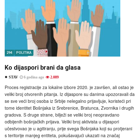
294
POLITIKA
Ko dijaspori brani da glasa
STAV
6 godina ago
2.089
Proces registracije za lokalne izbore 2020. je završen, ali ostao je
veliki broj otvorenih pitanja. Iz dijaspore su danima upozoravali da
se sve veći broj osoba iz Srbije nelegalno prijavljuje, koristeći pri
tome identitet Bošnjaka iz Srebrenice, Bratunca, Zvornika i drugih
gradova. S druge strane, bilježi se veliki broj neopravdano
odbijenih bošnjačkih prijava. Veliki broj aktivista u dijaspori
učestvovao je u agitiranju, prije svega Bošnjaka koji su protjerani
s teritorije manjeg entiteta, pokušavajući ukazati na značaj