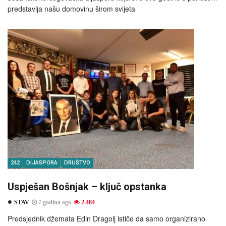
predstavlja našu domovinu širom svijeta
242
DIJASPORA
DRUŠTVO
Uspješan Bošnjak – ključ opstanka
STAV
7 godina ago
2.484
Predsjednik džemata Edin Dragolj ističe da samo organizirano