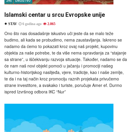
295
DRUŠTVO
Islamski centar u srcu Evropske unije
STAV
6 godina ago
2.065
Ono što nas dosadašnje iskustvo uči jeste da se malo teže
budimo, ali kada se probudimo, nema zaustavljanja. Iskreno se
nadamo da ćemo to pokazati kroz ovaj naš projekt, kupovinu
objekta za naše potrebe, te da više nema opravdanja za “stajanje
sa strane”, u iščekivanju razvoja situacije. Također, nadamo se da
će nam naš novi objekt pomoći u jačanju i promociji našeg
kulturno-historijskog naslijeđa, vjere, tradicije, kao i naše zemlje,
te da i na taj način kroz promociju raznih projekata privučemo
strane investitore, a svakako i turiste, poručuje Amer ef. Durmo
ispred Izvršnog odbora IKC “Nur”