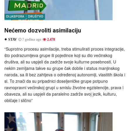
DIJASPORA
DRUŠTVO
Nećemo dozvoliti asimilaciju
STAV
7 godina ago
2.478
“Suprotno procesu asimilacije, treba stimulirati proces integracije,
što podrazumijeva grupe ili pojedince koji su dio većinskog
društva, ali su uspjeli da zadrže svoje kulturne posebnosti. U
nekim zemljama takve su grupe čak dobile i status manjinskog
naroda, sa ili bez zahtjeva o određenoj autonomiji, vlastitih škola i
sl. To znači da su pripadnici doseljeničke grupe potpuno
ravnopravni većinskoj grupi u smislu životne egzistencije, prava i
obaveza, ali su uspjeli da paralelno zadrže svoj jezik, kulturu,
običaje i slično”