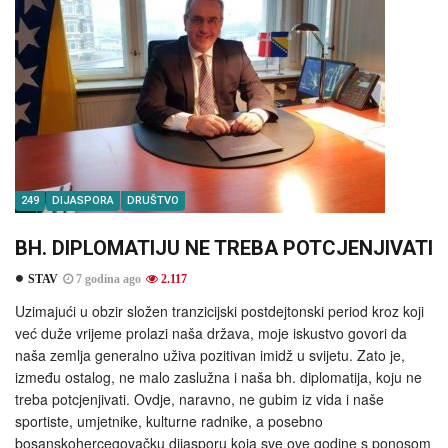
249
DIJASPORA
DRUŠTVO
BH. DIPLOMATIJU NE TREBA POTCJENJIVATI
STAV
7 godina ago
2.117
Uzimajući u obzir složen tranzicijski postdejtonski period kroz koji
već duže vrijeme prolazi naša država, moje iskustvo govori da
naša zemlja generalno uživa pozitivan imidž u svijetu. Zato je,
između ostalog, ne malo zaslužna i naša bh. diplomatija, koju ne
treba potcjenjivati. Ovdje, naravno, ne gubim iz vida i naše
sportiste, umjetnike, kulturne radnike, a posebno
bosanskohercegovačku dijasporu koja sve ove godine s ponosom