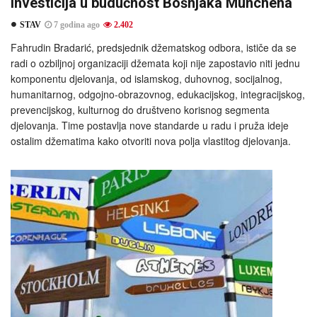
Investicija u budućnost Bošnjaka Münchena
STAV
7 godina ago
2.402
Fahrudin Bradarić, predsjednik džematskog odbora, ističe da se
radi o ozbiljnoj organizaciji džemata koji nije zapostavio niti jednu
komponentu djelovanja, od islamskog, duhovnog, socijalnog,
humanitarnog, odgojno-obrazovnog, edukacijskog, integracijskog,
prevencijskog, kulturnog do društveno korisnog segmenta
djelovanja. Time postavlja nove standarde u radu i pruža ideje
ostalim džematima kako otvoriti nova polja vlastitog djelovanja.