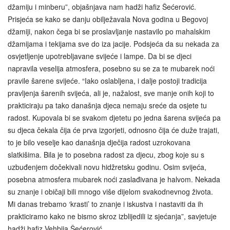
džamiju i minberu”, objašnjava nam hadži hafiz Šećerović.
Prisjeća se kako se danju obilježavala Nova godina u Begovoj
džamiji, nakon čega bi se proslavljanje nastavilo po mahalskim
džamijama i tekijama sve do iza jacije. Podsjeća da su nekada za
osvjetljenje upotrebljavane svijeće i lampe. Da bi se djeci
napravila veselija atmosfera, posebno su se za te mubarek noći
pravile šarene svijeće. “Iako oslabljena, i dalje postoji tradicija
pravljenja šarenih svijeća, ali je, nažalost, sve manje onih koji to
prakticiraju pa tako današnja djeca nemaju sreće da osjete tu
radost. Kupovala bi se svakom djetetu po jedna šarena svijeća pa
su djeca čekala čija će prva izgorjeti, odnosno čija će duže trajati,
to je bilo veselje kao današnja dječija radost uzrokovana
slatkišima. Bila je to posebna radost za djecu, zbog koje su s
uzbuđenjem dočekivali novu hidžretsku godinu. Osim svijeća,
posebna atmosfera mubarek noći zaslađivana je halvom. Nekada
su znanje i običaji bili mnogo više dijelom svakodnevnog života.
Mi danas trebamo ‘krasti’ to znanje i iskustva i nastaviti da ih
prakticiramo kako ne bismo skroz izblijedili iz sjećanja”, savjetuje
hadži hafiz Vehbija Šećerović.