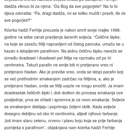
daidža viknuo bi za njima: “Da Bog da sve pogorjele!“ Na to bi
djeca odvratila: “Pa, dragi daidža, mi se toliko mučili i pravili, đe će
sve pogorjeti?“
Kćerka hadži Ferhije preuzela je nakon smrti svoje majke 1998.
godine na sebe zanat pravljenja šarenih svijeća. “Čelične šipke,
na koje se zavežu fitilji napravljeni od čistog pamuka, umaču se u
kazan s istopljenim parafinom. Na jednu čeličnu šipku naveže se
između dvadeset i dvadeset pet fitilja na razmaku od po tri
centimetra. Tekući parafin ne smije biti ni pretjerano vreo ni
pretjerano hladan. Ako je previše vreo, onda se istopi parafin koji
se već prethodnim smakanjem zadržao na fitiljima, a, ako je
pretjerano hladan, onda se fitilji uopće ne mogu smočiti. Ja imam
dvadesetak čeličnih šipki i, dok dođem do procesa smakanja ove
posljednje, prva se ohladi i spremna je za novo smakanje. Svijeće
se smakanjem debljaju i poprimaju željeni oblik. Kada svijeće
dosegnu debljinu od oko tri centimetra, slijedi njihovo farbanje.
Još imam staru zelenu, crvenu i plavu boju koja se prije farbanja
pomiješa s parafinom”, objašnjava nam kćerka hadži Ferhije