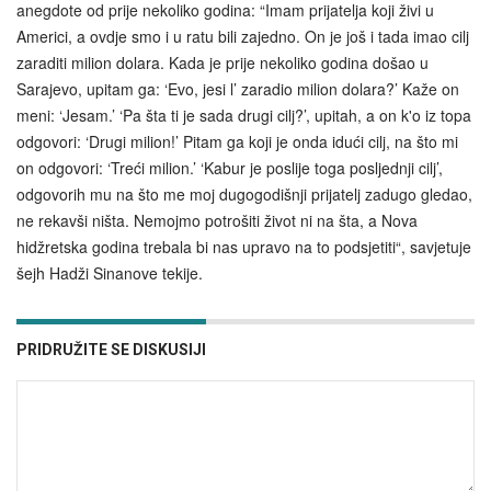
anegdote od prije nekoliko godina: “Imam prijatelja koji živi u
Americi, a ovdje smo i u ratu bili zajedno. On je još i tada imao cilj
zaraditi milion dolara. Kada je prije nekoliko godina došao u
Sarajevo, upitam ga: ‘Evo, jesi l’ zaradio milion dolara?’ Kaže on
meni: ‘Jesam.’ ‘Pa šta ti je sada drugi cilj?’, upitah, a on k'o iz topa
odgovori: ‘Drugi milion!’ Pitam ga koji je onda idući cilj, na što mi
on odgovori: ‘Treći milion.’ ‘Kabur je poslije toga posljednji cilj’,
odgovorih mu na što me moj dugogodišnji prijatelj zadugo gledao,
ne rekavši ništa. Nemojmo potrošiti život ni na šta, a Nova
hidžretska godina trebala bi nas upravo na to podsjetiti“, savjetuje
šejh Hadži Sinanove tekije.
PRIDRUŽITE SE DISKUSIJI