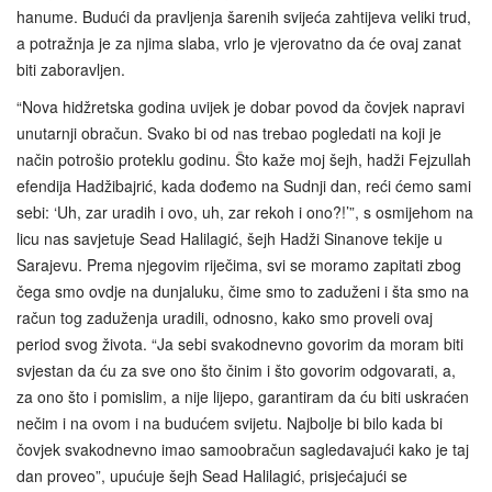
hanume. Budući da pravljenja šarenih svijeća zahtijeva veliki trud,
a potražnja je za njima slaba, vrlo je vjerovatno da će ovaj zanat
biti zaboravljen.
“Nova hidžretska godina uvijek je dobar povod da čovjek napravi
unutarnji obračun. Svako bi od nas trebao pogledati na koji je
način potrošio proteklu godinu. Što kaže moj šejh, hadži Fejzullah
efendija Hadžibajrić, kada dođemo na Sudnji dan, reći ćemo sami
sebi: ‘Uh, zar uradih i ovo, uh, zar rekoh i ono?!’”, s osmijehom na
licu nas savjetuje Sead Halilagić, šejh Hadži Sinanove tekije u
Sarajevu. Prema njegovim riječima, svi se moramo zapitati zbog
čega smo ovdje na dunjaluku, čime smo to zaduženi i šta smo na
račun tog zaduženja uradili, odnosno, kako smo proveli ovaj
period svog života. “Ja sebi svakodnevno govorim da moram biti
svjestan da ću za sve ono što činim i što govorim odgovarati, a,
za ono što i pomislim, a nije lijepo, garantiram da ću biti uskraćen
nečim i na ovom i na budućem svijetu. Najbolje bi bilo kada bi
čovjek svakodnevno imao samoobračun sagledavajući kako je taj
dan proveo”, upućuje šejh Sead Halilagić, prisjećajući se