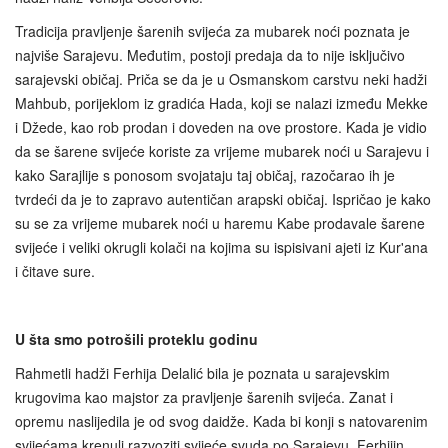
Tradicija pravljenje šarenih svijeća za mubarek noći poznata je
najviše Sarajevu. Međutim, postoji predaja da to nije isključivo
sarajevski običaj. Priča se da je u Osmanskom carstvu neki hadži
Mahbub, porijeklom iz gradića Hada, koji se nalazi između Mekke
i Džede, kao rob prodan i doveden na ove prostore. Kada je vidio
da se šarene svijeće koriste za vrijeme mubarek noći u Sarajevu i
kako Sarajlije s ponosom svojataju taj običaj, razočarao ih je
tvrdeći da je to zapravo autentičan arapski običaj. Ispričao je kako
su se za vrijeme mubarek noći u haremu Kabe prodavale šarene
svijeće i veliki okrugli kolači na kojima su ispisivani ajeti iz Kur'ana
i čitave sure.
U šta smo potrošili proteklu godinu
Rahmetli hadži Ferhija Delalić bila je poznata u sarajevskim
krugovima kao majstor za pravljenje šarenih svijeća. Zanat i
opremu naslijedila je od svog daidže. Kada bi konji s natovarenim
svijećama krenuli razvoziti svijeće svuda po Sarajevu, Ferhijin