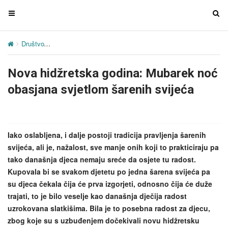
T
T
o
o
g
g
Društvo
Nova hidžretska godina: Mubarek noć obasjana svjetlom ša
g
g
l
l
Nova hidžretska godina: Mubarek noć
e
e
n
n
obasjana svjetlom šarenih svijeća
a
a
v
v
i
i
g
g
Iako oslabljena, i dalje postoji tradicija pravljenja šarenih
a
a
svijeća, ali je, nažalost, sve manje onih koji to prakticiraju pa
t
t
tako današnja djeca nemaju sreće da osjete tu radost.
i
i
Kupovala bi se svakom djetetu po jedna šarena svijeća pa
o
o
su djeca čekala čija će prva izgorjeti, odnosno čija će duže
n
n
trajati, to je bilo veselje kao današnja dječija radost
uzrokovana slatkišima. Bila je to posebna radost za djecu,
zbog koje su s uzbuđenjem dočekivali novu hidžretsku