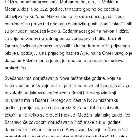
Hidžra, odnosno preseljenje Muhammeda, a.s., iz Mekke u
Medinu, desila se 622. godine, trinaeste godine od početka
objavljivanja Kur'ana. Nakon što su izloženi suncu, gladi i žeđi,
muslimani su proveli tri godine u stjenovito-pustinjskoj izolaciji i bili
su prinuđeni napustiti Mekku. Sedamnaest godina nakon Hidžre,
za vrijeme vladavine jednog od četverice prvih halifa, hazreti
Omera, javila se potreba za vlastitim kalendarom. Više prijedloga
bilo je u opticaju, a na prijedlog hazreti Alije, halifa Omer usvojio je
da se po Hidžri mjeri vrijeme, jer ona za muslimane označava
prekretnicu.
Svečanostima obilježavanja Nove hidžretske godine, koje se
tradicionalno održavaju nakon podne-namaza, obično prisustvuje
reisul-ulema Islamske zajednice u Bosni i Hercegovini koji
muslimanima u Bosni i Hercegovini čestita Novu hidžretsku
godinu, poslije čega se uče sure iz Kur'ana, ilahije, salavati,
tekbiri, a nerijetko se prouči i mevlud. Medžlis Islamske zajednice
Sarajevo će povodom obilježavanja hidžretske 1439. godine
danas nakon akšam-namaza u Kuvajtskoj džamiji na Čengić-Vili
organizirati akademiju pod nazivom “Putevima hidžre”. U okviru