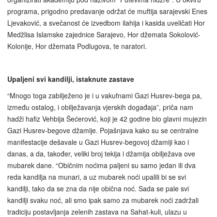
programa, prigodno predavanje održat će muftija sarajevski Enes
Ljevaković, a svečanost će izvedbom ilahija i kasida uveličati Hor
Medžlisa Islamske zajednice Sarajevo, Hor džemata Sokolović-
Kolonije, Hor džemata Podlugova, te naratori.
Upaljeni svi kandilji, istaknute zastave
“Mnogo toga zabilježeno je i u vakufnami Gazi Husrev-bega pa,
između ostalog, i obilježavanja vjerskih događaja”, priča nam
hadži hafiz Vehbija Šećerović, koji je 42 godine bio glavni mujezin
Gazi Husrev-begove džamije. Pojašnjava kako su se centralne
manifestacije dešavale u Gazi Husrev-begovoj džamiji kao i
danas, a da, također, veliki broj tekija i džamija obilježava ove
mubarek dane. “Običnim noćima paljeni su samo jedan ili dva
reda kandilja na munari, a uz mubarek noći upalili bi se svi
kandilji, tako da se zna da nije obična noć. Sada se pale svi
kandilji svaku noć, ali smo ipak samo za mubarek noći zadržali
tradiciju postavljanja zelenih zastava na Sahat-kuli, ulazu u