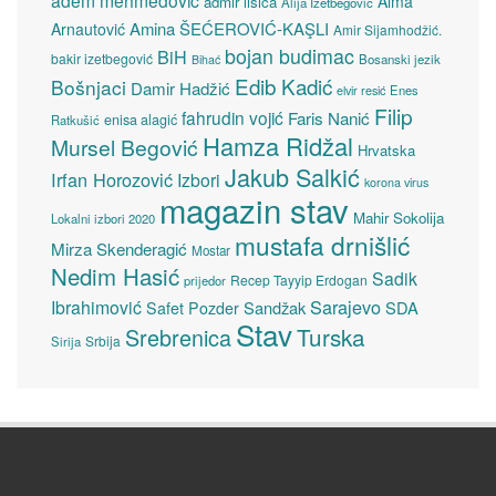
Alma
admir lisica
Alija Izetbegović
Amina ŠEĆEROVIĆ-KAŞLI
Arnautović
Amir Sijamhodžić.
bojan budimac
BiH
bakir izetbegović
Bosanski jezik
Bihać
Edib Kadić
Bošnjaci
Damir Hadžić
elvir resić
Enes
Filip
fahrudin vojić
Faris Nanić
enisa alagić
Ratkušić
Hamza Ridžal
Mursel Begović
Hrvatska
Jakub Salkić
Irfan Horozović
Izbori
korona virus
magazin stav
Mahir Sokolija
Lokalni izbori 2020
mustafa drnišlić
Mirza Skenderagić
Mostar
Nedim Hasić
Sadik
Recep Tayyip Erdogan
prijedor
Sarajevo
Ibrahimović
Sandžak
SDA
Safet Pozder
Stav
Turska
Srebrenica
Srbija
Sirija