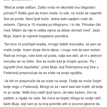
“Med je ovdje odličan. Zašto onda ne iskoristiti ovu blagodat i
prirodu?! Koliko god da imam meda, to ode, ne može se najamiti.
Sve se proda. Sami ljudi traže. Jedva sebi uspijem malo da
ostavim. Cijena je 15 maraka po kilogramu, i to ide. Prirodan čist
med. Mislim da nije to velika cijena za dobar domaći med”, kaže
Mujo, kojem je najveće bogatstvo porodica.
“Svi smo mi preživjeli svašta, mnogo teških trenutaka. Ja sam se
vratio ovdje. Imam dvoje divne djece, i mogu reći da sam sretan.
Radi se mnogo, ruke bole od posla, valja sve stići, ali ni u jednom
trenutku se ne žalim. Sve se može kad je čovjek uporan. Pa i
izgraditi život ispočetka”, priča Mujo, koji Podrinjcima koji žive u
Federaciji preporučuje da se vrate na svoja ognjišta.
“Ja bih im preporučio da se vrate na svoje. Ovdje se može živjeti
bolje nego u Federaciji. Mnogi će se i sami kad‑tad vratiti, ali bolje
im je ranije. Veliki broj naših ljudi tamo, da tako kažem, živi na
pašteti, a nigdje ne rade. Ne mora se bojati ničega ko ovdje radi”,
kaže Mujo, koji nam je za kraj potvrdio stih iz izvorne pjesme da