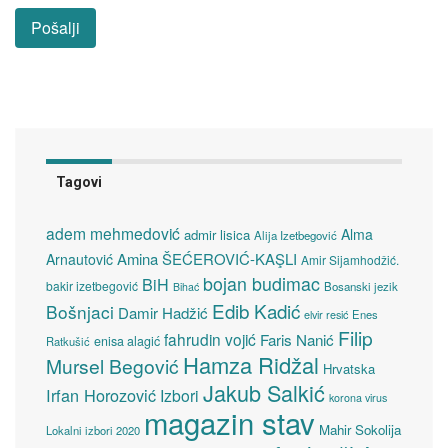
Tagovi
adem mehmedović
Alma
admir lisica
Alija Izetbegović
Amina ŠEĆEROVIĆ-KAŞLI
Arnautović
Amir Sijamhodžić.
bojan budimac
BiH
bakir izetbegović
Bosanski jezik
Bihać
Edib Kadić
Bošnjaci
Damir Hadžić
elvir resić
Enes
Filip
fahrudin vojić
Faris Nanić
enisa alagić
Ratkušić
Hamza Ridžal
Mursel Begović
Hrvatska
Jakub Salkić
Irfan Horozović
Izbori
korona virus
magazin stav
Mahir Sokolija
Lokalni izbori 2020