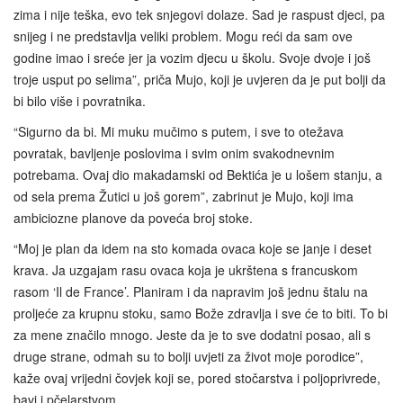
zima i nije teška, evo tek snjegovi dolaze. Sad je raspust djeci, pa
snijeg i ne predstavlja veliki problem. Mogu reći da sam ove
godine imao i sreće jer ja vozim djecu u školu. Svoje dvoje i još
troje usput po selima”, priča Mujo, koji je uvjeren da je put bolji da
bi bilo više i povratnika.
“Sigurno da bi. Mi muku mučimo s putem, i sve to otežava
povratak, bavljenje poslovima i svim onim svakodnevnim
potrebama. Ovaj dio makadamski od Bektića je u lošem stanju, a
od sela prema Žutici u još gorem”, zabrinut je Mujo, koji ima
ambiciozne planove da poveća broj stoke.
“Moj je plan da idem na sto komada ovaca koje se janje i deset
krava. Ja uzgajam rasu ovaca koja je ukrštena s francuskom
rasom ‘Il de France’. Planiram i da napravim još jednu štalu na
proljeće za krupnu stoku, samo Bože zdravlja i sve će to biti. To bi
za mene značilo mnogo. Jeste da je to sve dodatni posao, ali s
druge strane, odmah su to bolji uvjeti za život moje porodice”,
kaže ovaj vrijedni čovjek koji se, pored stočarstva i poljoprivrede,
bavi i pčelarstvom.