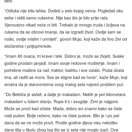
selo.
“Odluka nije bila lahka. Dođeš u selo kojeg nema. Pogledaš oko
sebe i vidiš samo ruševine. Nije kao što je bilo prije rata.
Vjerovatno nikad neće ni biti. Trebalo je mnogo truda i žuljeva na
rukama da se obnovi imanje, da se izgradi život. Ovdje sam se
rodio, ovdje mislim i umrijeti”, govori Mujo, koji kaže da fino živi od
stočarstva i poljoprivrede.
“Imam 80 ovaca, tri krave i tele. Dobro je, može se živjeti. Svake
godine prodam janjadi. Imam svoje redovne mušterije. Imam i
potrebne mašine za rad, traktor, balirku i sve ostalo. Posla dosta
ima, ali raditi se mora. Sve se stigne kad se hoće”, kaže Mujo, koji
smatra da je stanovnicima ovog malog sela najveći problem put.
“Do Bektića je asfalt, a dalje je makadam. Nekih je pet kilometara
makadam u lošem stanju. Rupe k'o i svugdje. Zimi je najgore.
Može se proći kad očiste. Mada, dobro svi znamo kako se čiste
naši putevi. Bolje rečeno, kako ne čiste puteve. Bilo je i po pet
dana da se ne može proći. Prošle godine djeca nisu nekoliko
dana išla u školu zbog tog što se iz sela nije moglo izaći. Ova