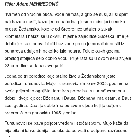
Piše: Adem MEHMEDOVIĆ
“Kamen od vrućine puca. Vode nemaš, a grlo se suši, ali si opet
najdraže u duši”, kaže jedna narodna pjesma opisujući seosko
mjesto Žedanjsko, koje je od Srebrenice udaljeno 20-ak
kilometara i nalazi se u okviru mjesne zajednice Sućeska. Ime je
dobilo jer su stanovnici bili bez vode pa su je morali donositi iz
bunareva udaljenih nekoliko kilometara. Tek je 80-ih godina
prošlog stoljeća selo dobilo vodu. Prije rata su u ovom selu živjele
23 porodice, a danas svega tri.
Jedna od tri porodice koje stalno žive u Žedanjskom jeste
porodica Tursunović. Mujo Tursunović vratio se 2005. godine na
svoje prijeratno ognjište, formirao porodicu te u međuvremenu
dobio i dvoje djece: Dženanu i Dauta. Dženana ima osam, a Daut
šest godina. Daut je dobio ime po svom djedu koji je ubijen u
srebreničkom genocidu 1995. godine.
Tursunovići se bave poljoprivredom i stočarstvom. Mujo kaže da
nije bilo ni lahko donijeti odluku da se vrati u potpuno razrušeno