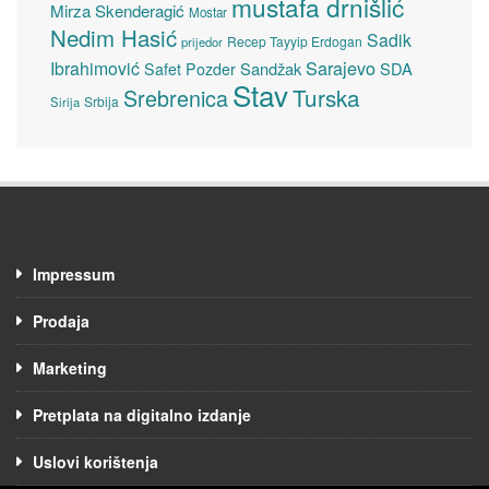
mustafa drnišlić
Mirza Skenderagić
Mostar
Nedim Hasić
Sadik
Recep Tayyip Erdogan
prijedor
Sarajevo
Ibrahimović
Sandžak
SDA
Safet Pozder
Stav
Turska
Srebrenica
Srbija
Sirija
Impressum
Prodaja
Marketing
Pretplata na digitalno izdanje
Uslovi korištenja