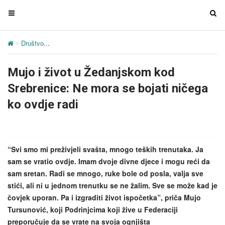
T
T
o
o
g
g
Društvo
Mujo i život u Žedanjskom kod Srebrenice: Ne mora se bojat
g
g
l
l
Mujo i život u Žedanjskom kod
e
e
n
n
Srebrenice: Ne mora se bojati ničega
a
a
ko ovdje radi
v
v
i
i
g
g
a
a
“Svi smo mi preživjeli svašta, mnogo teških trenutaka. Ja
t
t
sam se vratio ovdje. Imam dvoje divne djece i mogu reći da
i
i
sam sretan. Radi se mnogo, ruke bole od posla, valja sve
o
o
stići, ali ni u jednom trenutku se ne žalim. Sve se može kad je
n
n
čovjek uporan. Pa i izgraditi život ispočetka”, priča Mujo
Tursunović, koji Podrinjcima koji žive u Federaciji
preporučuje da se vrate na svoja ognjišta