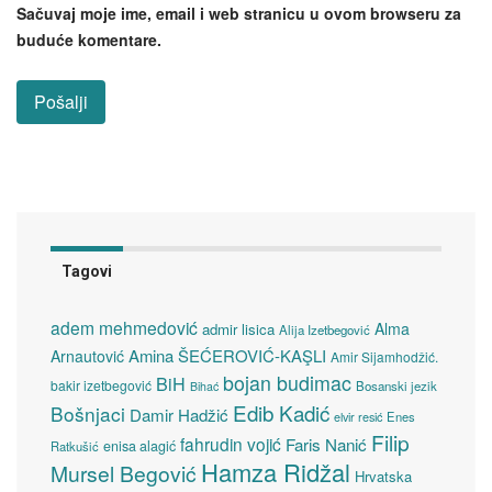
Sačuvaj moje ime, email i web stranicu u ovom browseru za
buduće komentare.
Tagovi
adem mehmedović
Alma
admir lisica
Alija Izetbegović
Amina ŠEĆEROVIĆ-KAŞLI
Arnautović
Amir Sijamhodžić.
bojan budimac
BiH
bakir izetbegović
Bosanski jezik
Bihać
Edib Kadić
Bošnjaci
Damir Hadžić
elvir resić
Enes
Filip
fahrudin vojić
Faris Nanić
enisa alagić
Ratkušić
Hamza Ridžal
Mursel Begović
Hrvatska