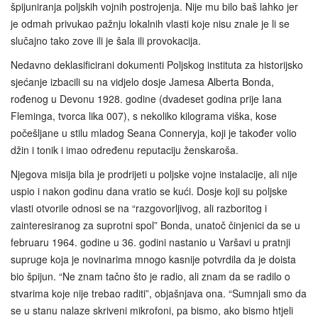
špijuniranja poljskih vojnih postrojenja. Nije mu bilo baš lahko jer
je odmah privukao pažnju lokalnih vlasti koje nisu znale je li se
slučajno tako zove ili je šala ili provokacija.
Nedavno deklasificirani dokumenti Poljskog instituta za historijsko
sjećanje izbacili su na vidjelo dosje Jamesa Alberta Bonda,
rođenog u Devonu 1928. godine (dvadeset godina prije Iana
Fleminga, tvorca lika 007), s nekoliko kilograma viška, kose
počešljane u stilu mladog Seana Conneryja, koji je također volio
džin i tonik i imao određenu reputaciju ženskaroša.
Njegova misija bila je prodrijeti u poljske vojne instalacije, ali nije
uspio i nakon godinu dana vratio se kući. Dosje koji su poljske
vlasti otvorile odnosi se na “razgovorljivog, ali razboritog i
zainteresiranog za suprotni spol” Bonda, unatoč činjenici da se u
februaru 1964. godine u 36. godini nastanio u Varšavi u pratnji
supruge koja je novinarima mnogo kasnije potvrdila da je doista
bio špijun. “Ne znam tačno što je radio, ali znam da se radilo o
stvarima koje nije trebao raditi”, objašnjava ona. “Sumnjali smo da
se u stanu nalaze skriveni mikrofoni, pa bismo, ako bismo htjeli