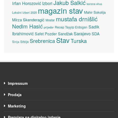
Jakub Salkić
Irfan Horozović
Izbori
korona virus
magazin stav
Mahir Sokolija
Lokalni izbori 2020
mustafa drnišlić
Mirza Skenderagić
Mostar
Nedim Hasić
Sadik
Recep Tayyip Erdogan
prijedor
Sarajevo
Ibrahimović
Sandžak
SDA
Safet Pozder
Stav
Turska
Srebrenica
Srbija
Sirija
Impressum
Prodaja
Marketing
Pretplata na digitalno izdanje