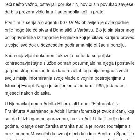
reći nešto važno, ostavljali poruke.” Njihov bi sin povukao zavjese
da bi s prozora vidio ima li automobila koji ih prate.
Prvi film iz serijala o agentu 007
Dr No
objavljen je dvije godine
prije nego što će stvarni Bond stići u Varšavu. Bio je sin skromnog
poljoprivrednika iz zapadne Engleske koji je čitavu karijeru proveo
u vojsci sve dok u šezdesetim godinama nije otišao u penziju.
Sada objavljeni dokumenti ukazuju na to da su poljske
kontraobavještajne službe odmah posumnjale na njega i postavile
ga pod strog nadzor, te da kao rezultat toga nije mogao izvršiti
svoju misiju informiranja svoje vlade o vojnim postrojenjima u
Istočnoj Evropi. Naglo je smijenjen u januaru 1965, jedanaest
mjeseci nakon dolaska.
U Njemačkoj nema Adolfa Hitlera, ali trener “Eintrachta” iz
Frankfurta Austrijanac je Adolf Hütter (fonetski je zvuk sličan), koji
se, da bi izbjegao nesporazume, naziva Adi. U Italiji, prije deset
godina, krajnje desničarska stranka nudila je novac roditeljima s
prezimenom Mussolini da svojoj djeci daju ime Benito; u Španiji je