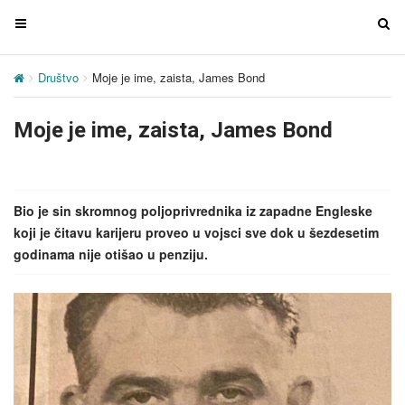
T
T
o
o
g
g
Društvo
Moje je ime, zaista, James Bond
g
g
l
l
Moje je ime, zaista, James Bond
e
e
n
n
a
a
v
v
Bio je sin skromnog poljoprivrednika iz zapadne Engleske
i
i
koji je čitavu karijeru proveo u vojsci sve dok u šezdesetim
g
g
godinama nije otišao u penziju.
a
a
t
t
i
i
o
o
n
n