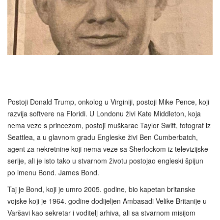
Postoji Donald Trump, onkolog u Virginiji, postoji Mike Pence, koji
razvija softvere na Floridi. U Londonu živi Kate Middleton, koja
nema veze s princezom, postoji muškarac Taylor Swift, fotograf iz
Seattlea, a u glavnom gradu Engleske živi Ben Cumberbatch,
agent za nekretnine koji nema veze sa Sherlockom iz televizijske
serije, ali je isto tako u stvarnom životu postojao engleski špijun
po imenu Bond. James Bond.
Taj je Bond, koji je umro 2005. godine, bio kapetan britanske
vojske koji je 1964. godine dodijeljen Ambasadi Velike Britanije u
Varšavi kao sekretar i voditelj arhiva, ali sa stvarnom misijom