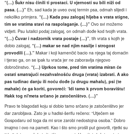
“(…) Šukr nisu činili ti prostaci. U vjernosti su bili niži od
pasa. (…)”
Eh, sad kada je uveo ovaj termin psa, odmah slijedi i
nekoliko primjera.
“(…) Kada psu zalogaj hljeba s vrata stigne,
tim se vratima stavi na raspolaganje. (…)”
Ovo svi možemo
vidjeti. Psu lutalici podaj zalogaj, on odmah dođe kod tvojih vrata.
“(…) Čuvar i nadzornik vrata postaje (…)”
, tih vrata s kojih je
dobio zalogaj,
“(…) makar se nad njim nasilje i strogost
provodili (…).”
Makar i koji kamenčić bacio na njega taj domaćin
i tjerao ga, on se ipak tu vraća jer ne zaboravlja njegovo
dobročinstvo.
“(…) Uprkos tome, pred tim vratima miran će
ostati smatrajući nezahvalnošću druga (vrata) izabrati. A ako
pas tuđinac danju ili noću dođe (u drugu mahalu), psi (te
mahale) će ga koriti, govoreći: ‘Idi tamo k prvom boravištu!
Hakk tog ni'meta srčano je zatočeništvo. (…)”
Pravo te blagodati koju si dobio tamo srčano je zatočeništvo jer
dar zarobljava. Zato je u hadisi-šerifu rečeno: “Utječem se
Gospodaru od toga da mi srce zarobi nedostojna osoba.” Dobro
imajmo i ovo na pameti. Kao i što smo prošli put govorili, rijetki su