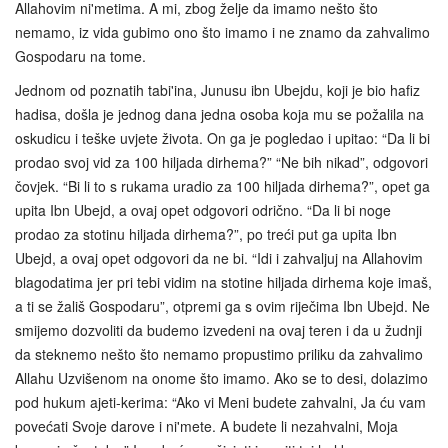
Allahovim ni'metima. A mi, zbog želje da imamo nešto što
nemamo, iz vida gubimo ono što imamo i ne znamo da zahvalimo
Gospodaru na tome.
Jednom od poznatih tabi'ina, Junusu ibn Ubejdu, koji je bio hafiz
hadisa, došla je jednog dana jedna osoba koja mu se požalila na
oskudicu i teške uvjete života. On ga je pogledao i upitao: “Da li bi
prodao svoj vid za 100 hiljada dirhema?” “Ne bih nikad”, odgovori
čovjek. “Bi li to s rukama uradio za 100 hiljada dirhema?”, opet ga
upita Ibn Ubejd, a ovaj opet odgovori odrično. “Da li bi noge
prodao za stotinu hiljada dirhema?”, po treći put ga upita Ibn
Ubejd, a ovaj opet odgovori da ne bi. “Idi i zahvaljuj na Allahovim
blagodatima jer pri tebi vidim na stotine hiljada dirhema koje imaš,
a ti se žališ Gospodaru”, otpremi ga s ovim riječima Ibn Ubejd. Ne
smijemo dozvoliti da budemo izvedeni na ovaj teren i da u žudnji
da steknemo nešto što nemamo propustimo priliku da zahvalimo
Allahu Uzvišenom na onome što imamo. Ako se to desi, dolazimo
pod hukum ajeti-kerima: “Ako vi Meni budete zahvalni, Ja ću vam
povećati Svoje darove i ni'mete. A budete li nezahvalni, Moja