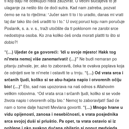
ti koji daju ne očekujući ništa zauzvrat. U većini slučajeva to je
ulaganje za nešto što će doći sutra. Kad nam zatreba, pozvat
ćemo se na to riječima: “Jučer sam ti to i to uradio, danas mi vrati
taj dar tako što ćeš uraditi to i to.” U ovoj poruci koju nam poručuje
Poslanik, s. a. v. s., traži utočište da ti poklonom ne zarobi srce
nedostojna osoba. Ko zna koliko ćeš onda morati platiti to što si
dobio?!
“(…) Ujedat će ga govoreći: ‘Idi u svoje mjesto! Hakk tog
ni'meta nemoj više zanemarivati! (…)”
Ne budi nemaran po
pitanju zahvale, jer, ako to zaboraviš, čeka te ovakva poplava koja
će odnijeti sve te ni'mete i ostaviti te u trnju.
“(…) Od vrata srca i
srčanih ljudi, koliko si se abu-hajata napio i otvorenih očiju
bio! (…)”
Eto, sad nas upozorava na naš odnos s Allahovim
velikim robovima. “Od vrata srca i srčanih ljudi, koliko si se vode
života napio i otvorenih očiju bio.” Nemoj to zaboravljati! Sad će
nam o tome dalje hazreti Mevlana govoriti.
“(…) Mnogo hrane u
vidu opijenosti, zanosa i nesebičnosti, s vrata posjednika
srca svojoj duši si priuštio. Pa opet, ta vrata ostavio si iz
pohlepe i oko svakog dućana obilazio si poput medvjeda.