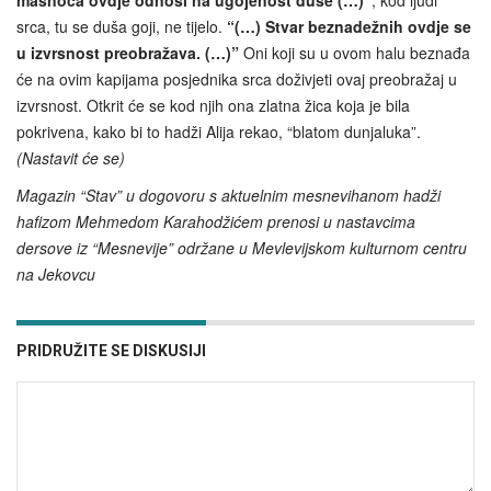
masnoća ovdje odnosi na ugojenost duše (…)”
, kod ljudi
srca, tu se duša goji, ne tijelo.
“(…) Stvar beznadežnih ovdje se
u izvrsnost preobražava. (…)”
Oni koji su u ovom halu beznađa
će na ovim kapijama posjednika srca doživjeti ovaj preobražaj u
izvrsnost. Otkrit će se kod njih ona zlatna žica koja je bila
pokrivena, kako bi to hadži Alija rekao, “blatom dunjaluka”.
(Nastavit će se)
Magazin “Stav” u dogovoru s aktuelnim mesnevihanom hadži
hafizom Mehmedom Karahodžićem prenosi u nastavcima
dersove iz “Mesnevije” održane u Mevlevijskom kulturnom centru
na Jekovcu
PRIDRUŽITE SE DISKUSIJI