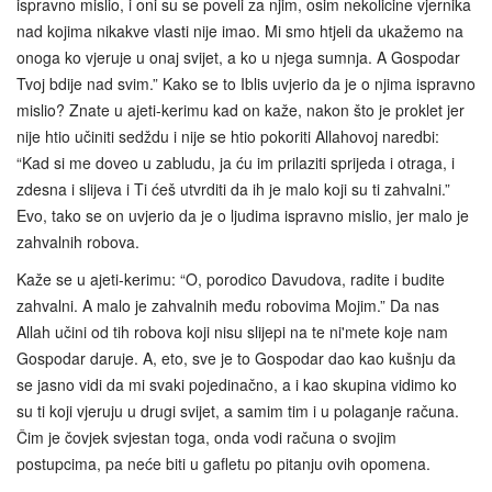
ispravno mislio, i oni su se poveli za njim, osim nekolicine vjernika
nad kojima nikakve vlasti nije imao. Mi smo htjeli da ukažemo na
onoga ko vjeruje u onaj svijet, a ko u njega sumnja. A Gospodar
Tvoj bdije nad svim.” Kako se to Iblis uvjerio da je o njima ispravno
mislio? Znate u ajeti-kerimu kad on kaže, nakon što je proklet jer
nije htio učiniti sedždu i nije se htio pokoriti Allahovoj naredbi:
“Kad si me doveo u zabludu, ja ću im prilaziti sprijeda i otraga, i
zdesna i slijeva i Ti ćeš utvrditi da ih je malo koji su ti zahvalni.”
Evo, tako se on uvjerio da je o ljudima ispravno mislio, jer malo je
zahvalnih robova.
Kaže se u ajeti-kerimu: “O, porodico Davudova, radite i budite
zahvalni. A malo je zahvalnih među robovima Mojim.” Da nas
Allah učini od tih robova koji nisu slijepi na te ni'mete koje nam
Gospodar daruje. A, eto, sve je to Gospodar dao kao kušnju da
se jasno vidi da mi svaki pojedinačno, a i kao skupina vidimo ko
su ti koji vjeruju u drugi svijet, a samim tim i u polaganje računa.
Čim je čovjek svjestan toga, onda vodi računa o svojim
postupcima, pa neće biti u gafletu po pitanju ovih opomena.