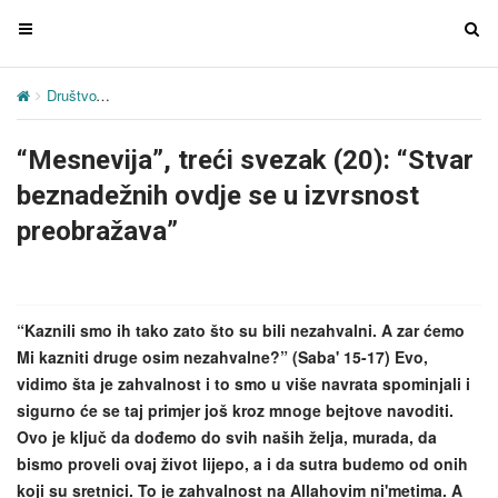
T
T
o
o
g
g
Društvo
“Mesnevija”, treći svezak (20): “Stvar beznadežnih ovdje se
g
g
l
l
“Mesnevija”, treći svezak (20): “Stvar
e
e
n
n
beznadežnih ovdje se u izvrsnost
a
a
preobražava”
v
v
i
i
g
g
a
a
“Kaznili smo ih tako zato što su bili nezahvalni. A zar ćemo
t
t
Mi kazniti druge osim nezahvalne?” (Saba' 15-17) Evo,
i
i
vidimo šta je zahvalnost i to smo u više navrata spominjali i
o
o
sigurno će se taj primjer još kroz mnoge bejtove navoditi.
n
n
Ovo je ključ da dođemo do svih naših želja, murada, da
bismo proveli ovaj život lijepo, a i da sutra budemo od onih
koji su sretnici. To je zahvalnost na Allahovim ni'metima. A