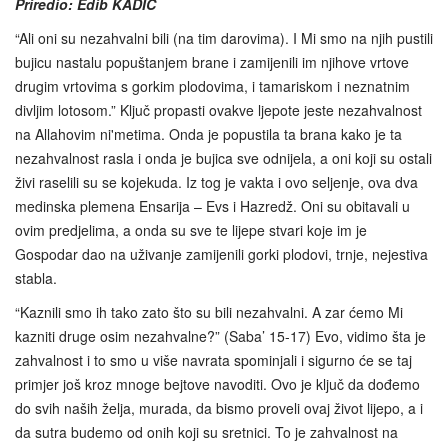
Priredio: Edib KADIĆ
“Ali oni su nezahvalni bili (na tim darovima). I Mi smo na njih pustili
bujicu nastalu popuštanjem brane i zamijenili im njihove vrtove
drugim vrtovima s gorkim plodovima, i tamariskom i neznatnim
divljim lotosom.” Ključ propasti ovakve ljepote jeste nezahvalnost
na Allahovim ni'metima. Onda je popustila ta brana kako je ta
nezahvalnost rasla i onda je bujica sve odnijela, a oni koji su ostali
živi raselili su se kojekuda. Iz tog je vakta i ovo seljenje, ova dva
medinska plemena Ensarija – Evs i Hazredž. Oni su obitavali u
ovim predjelima, a onda su sve te lijepe stvari koje im je
Gospodar dao na uživanje zamijenili gorki plodovi, trnje, nejestiva
stabla.
“Kaznili smo ih tako zato što su bili nezahvalni. A zar ćemo Mi
kazniti druge osim nezahvalne?” (Saba’ 15-17) Evo, vidimo šta je
zahvalnost i to smo u više navrata spominjali i sigurno će se taj
primjer još kroz mnoge bejtove navoditi. Ovo je ključ da dođemo
do svih naših želja, murada, da bismo proveli ovaj život lijepo, a i
da sutra budemo od onih koji su sretnici. To je zahvalnost na