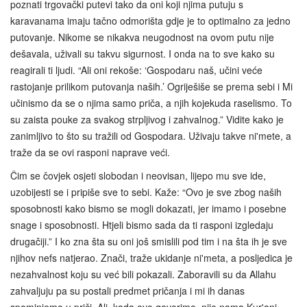
poznati trgovački putevi tako da oni koji njima putuju s
karavanama imaju tačno odmorišta gdje je to optimalno za jedno
putovanje. Nikome se nikakva neugodnost na ovom putu nije
dešavala, uživali su takvu sigurnost. I onda na to sve kako su
reagirali ti ljudi. “Ali oni rekoše: ‘Gospodaru naš, učini veće
rastojanje prilikom putovanja naših.’ Ogriješiše se prema sebi i Mi
učinismo da se o njima samo priča, a njih kojekuda raselismo. To
su zaista pouke za svakog strpljivog i zahvalnog.” Vidite kako je
zanimljivo to što su tražili od Gospodara. Uživaju takve ni'mete, a
traže da se ovi rasponi naprave veći.
Čim se čovjek osjeti slobodan i neovisan, lijepo mu sve ide,
uzobijesti se i pripiše sve to sebi. Kaže: “Ovo je sve zbog naših
sposobnosti kako bismo se mogli dokazati, jer imamo i posebne
snage i sposobnosti. Htjeli bismo sada da ti rasponi izgledaju
drugačiji.” I ko zna šta su oni još smislili pod tim i na šta ih je sve
njihov nefs natjerao. Znači, traže ukidanje ni'meta, a posljedica je
nezahvalnost koju su već bili pokazali. Zaboravili su da Allahu
zahvaljuju pa su postali predmet pričanja i mi ih danas