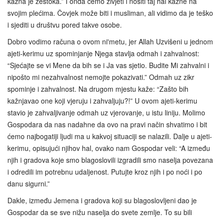
kazna je žestoka.” I onda ćemo živjeti i nositi taj hal kazne na
svojim plećima. Čovjek može biti i musliman, ali vidimo da je teško
i sjediti u društvu pored takve osobe.
Dobro vodimo računa o ovom ni'metu, jer Allah Uzvišeni u jednom
ajeti-kerimu uz spominjanje Njega stavlja odmah i zahvalnost:
“Sjećajte se vi Mene da bih se i Ja vas sjetio. Budite Mi zahvalni i
nipošto mi nezahvalnost nemojte pokazivati.” Odmah uz zikr
spominje i zahvalnost. Na drugom mjestu kaže: “Zašto bih
kažnjavao one koji vjeruju i zahvaljuju?!” U ovom ajeti‑kerimu
stavio je zahvaljivanje odmah uz vjerovanje, u istu liniju. Molimo
Gospodara da nas nadahne da ovo na pravi način shvatimo i bit
ćemo najbogatiji ljudi ma u kakvoj situaciji se nalazili. Dalje u ajeti-
kerimu, opisujući njihov hal, ovako nam Gospodar veli: “A između
njih i gradova koje smo blagoslovili izgradili smo naselja povezana
i odredili im potrebnu udaljenost. Putujte kroz njih i po noći i po
danu sigurni.”
Dakle, između Jemena i gradova koji su blagoslovljeni dao je
Gospodar da se sve nižu naselja do svete zemlje. To su bili