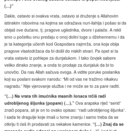
(…)”
Dakle, ostavio si ovakva vrata, ostavio si druženje s Allahovim
istinskim robovima na kojima se odražava nuri-ilahija i pošao si da
obijaš ove dućane, tj. pragove uglednika, dvore i palače. A rekli
smo u početku onu predaju o onoj dolini tuge u džehennemu i da
je ta kategorija učenih kod Gospodara najmrža, ona koja obija
pragove vlastodržaca da bi došli do niskih stvari. Pa opet si ta
vrata ostavio iz pohlepe za dunjalukom. I tako čovjek sabere
veliko dinsko znanje, a onda to prodaje za dunjaluk da bi to
unovčio. Da nas Allah sačuva ovoga. A vidite poruke poslanika
koji su poslani svakom narodu: “Mi od vas ne tražimo nikakvu
nagradu.” Nije vjerovanje služba i ne može se to za pare raditi.
“(…) Na vrata tih imućnika masnih lonaca trčiš radi
udrobljenog šljunka (popare) (…).”
Ova arapska riječ “serid”
znači popara, ali je on to ovako opisao: “radi udrobljenog šljunka”.
I sada te dragulje koje imaš u tome znanju i samo treba da se
otkriju ti ćeš ih prodavati za nekakve kamenice.
“(…) Znaj da se