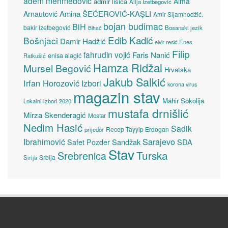
adem mehmedović
Alma
admir lisica
Alija Izetbegović
Amina ŠEĆEROVIĆ-KAŞLI
Arnautović
Amir Sijamhodžić.
bojan budimac
BiH
bakir izetbegović
Bosanski jezik
Bihać
Edib Kadić
Bošnjaci
Damir Hadžić
elvir resić
Enes
Filip
fahrudin vojić
Faris Nanić
enisa alagić
Ratkušić
Hamza Ridžal
Mursel Begović
Hrvatska
Jakub Salkić
Irfan Horozović
Izbori
korona virus
magazin stav
Mahir Sokolija
Lokalni izbori 2020
mustafa drnišlić
Mirza Skenderagić
Mostar
Nedim Hasić
Sadik
Recep Tayyip Erdogan
prijedor
Sarajevo
Ibrahimović
Sandžak
SDA
Safet Pozder
Stav
Turska
Srebrenica
Srbija
Sirija