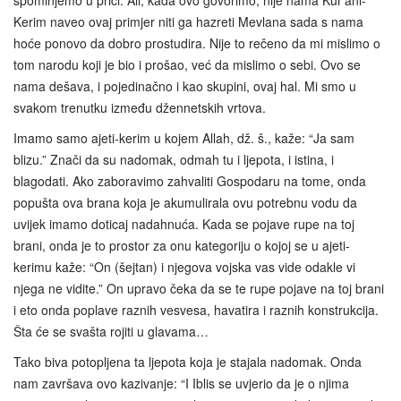
spominjemo u priči. Ali, kada ovo govorimo, nije nama Kur'ani-
Kerim naveo ovaj primjer niti ga hazreti Mevlana sada s nama
hoće ponovo da dobro prostudira. Nije to rečeno da mi mislimo o
tom narodu koji je bio i prošao, već da mislimo o sebi. Ovo se
nama dešava, i pojedinačno i kao skupini, ovaj hal. Mi smo u
svakom trenutku između džennetskih vrtova.
Imamo samo ajeti-kerim u kojem Allah, dž. š., kaže: “Ja sam
blizu.” Znači da su nadomak, odmah tu i ljepota, i istina, i
blagodati. Ako zaboravimo zahvaliti Gospodaru na tome, onda
popušta ova brana koja je akumulirala ovu potrebnu vodu da
uvijek imamo doticaj nadahnuća. Kada se pojave rupe na toj
brani, onda je to prostor za onu kategoriju o kojoj se u ajeti-
kerimu kaže: “On (šejtan) i njegova vojska vas vide odakle vi
njega ne vidite.” On upravo čeka da se te rupe pojave na toj brani
i eto onda poplave raznih vesvesa, havatira i raznih konstrukcija.
Šta će se svašta rojiti u glavama…
Tako biva potopljena ta ljepota koja je stajala nadomak. Onda
nam završava ovo kazivanje: “I Iblis se uvjerio da je o njima