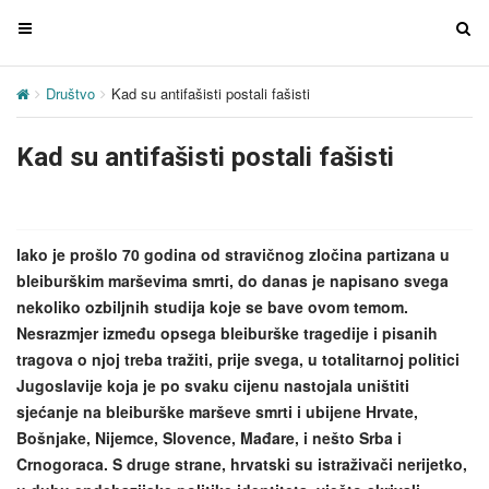
T
T
o
o
g
g
Društvo
Kad su antifašisti postali fašisti
g
g
l
l
Kad su antifašisti postali fašisti
e
e
n
n
a
a
v
v
Iako je prošlo 70 godina od stravičnog zločina partizana u
i
i
bleiburškim marševima smrti, do danas je napisano svega
g
g
nekoliko ozbiljnih studija koje se bave ovom temom.
a
a
Nesrazmjer između opsega bleiburške tragedije i pisanih
t
t
tragova o njoj treba tražiti, prije svega, u totalitarnoj politici
i
i
Jugoslavije koja je po svaku cijenu nastojala uništiti
o
o
sjećanje na bleiburške marševe smrti i ubijene Hrvate,
n
n
Bošnjake, Nijemce, Slovence, Mađare, i nešto Srba i
Crnogoraca. S druge strane, hrvatski su istraživači nerijetko,