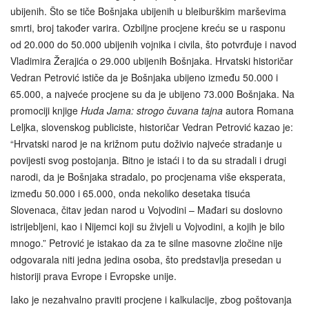
ubijenih. Što se tiče Bošnjaka ubijenih u bleiburškim marševima
smrti, broj također varira. Ozbiljne procjene kreću se u rasponu
od 20.000 do 50.000 ubijenih vojnika i civila, što potvrđuje i navod
Vladimira Žerajića o 29.000 ubijenih Bošnjaka. Hrvatski historičar
Vedran Petrović ističe da je Bošnjaka ubijeno između 50.000 i
65.000, a najveće procjene su da je ubijeno 73.000 Bošnjaka. Na
promociji knjige
Huda Jama: strogo čuvana tajna
autora Romana
Leljka, slovenskog publiciste, historičar Vedran Petrović kazao je:
“Hrvatski narod je na križnom putu doživio najveće stradanje u
povijesti svog postojanja. Bitno je istaći i to da su stradali i drugi
narodi, da je Bošnjaka stradalo, po procjenama više eksperata,
između 50.000 i 65.000, onda nekoliko desetaka tisuća
Slovenaca, čitav jedan narod u Vojvodini – Mađari su doslovno
istrijebljeni, kao i Nijemci koji su živjeli u Vojvodini, a kojih je bilo
mnogo.” Petrović je istakao da za te silne masovne zločine nije
odgovarala niti jedna jedina osoba, što predstavlja presedan u
historiji prava Evrope i Evropske unije.
Iako je nezahvalno praviti procjene i kalkulacije, zbog poštovanja