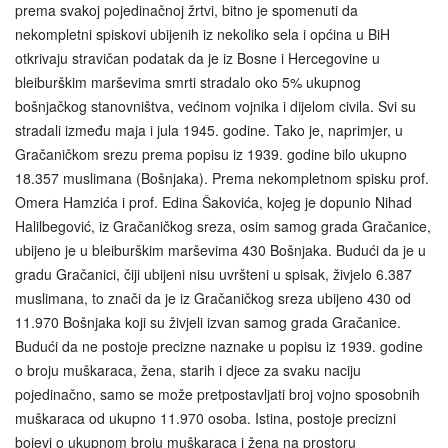
prema svakoj pojedinačnoj žrtvi, bitno je spomenuti da
nekompletni spiskovi ubijenih iz nekoliko sela i općina u BiH
otkrivaju stravičan podatak da je iz Bosne i Hercegovine u
bleiburškim marševima smrti stradalo oko 5% ukupnog
bošnjačkog stanovništva, većinom vojnika i dijelom civila. Svi su
stradali između maja i jula 1945. godine. Tako je, naprimjer, u
Gračaničkom srezu prema popisu iz 1939. godine bilo ukupno
18.357 muslimana (Bošnjaka). Prema nekompletnom spisku prof.
Omera Hamzića i prof. Edina Šakovića, kojeg je dopunio Nihad
Halilbegović, iz Gračaničkog sreza, osim samog grada Gračanice,
ubijeno je u bleiburškim marševima 430 Bošnjaka. Budući da je u
gradu Gračanici, čiji ubijeni nisu uvršteni u spisak, živjelo 6.387
muslimana, to znači da je iz Gračaničkog sreza ubijeno 430 od
11.970 Bošnjaka koji su živjeli izvan samog grada Gračanice.
Budući da ne postoje precizne naznake u popisu iz 1939. godine
o broju muškaraca, žena, starih i djece za svaku naciju
pojedinačno, samo se može pretpostavljati broj vojno sposobnih
muškaraca od ukupno 11.970 osoba. Istina, postoje precizni
bojevi o ukupnom broju muškaraca i žena na prostoru