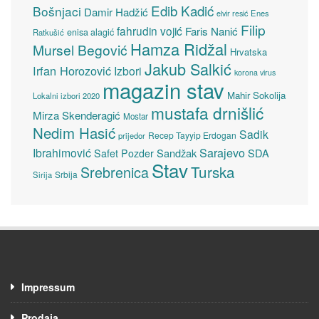
Edib Kadić
Bošnjaci
Damir Hadžić
elvir resić
Enes
Filip
fahrudin vojić
Faris Nanić
enisa alagić
Ratkušić
Hamza Ridžal
Mursel Begović
Hrvatska
Jakub Salkić
Irfan Horozović
Izbori
korona virus
magazin stav
Mahir Sokolija
Lokalni izbori 2020
mustafa drnišlić
Mirza Skenderagić
Mostar
Nedim Hasić
Sadik
Recep Tayyip Erdogan
prijedor
Sarajevo
Ibrahimović
Sandžak
SDA
Safet Pozder
Stav
Turska
Srebrenica
Srbija
Sirija
Impressum
Prodaja