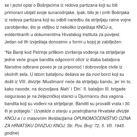
se i jezivi opisi o Bošnjacima iz redova partizana koji su bili
primorani ubijati svoje sunarodnjake. Ipak, bilo je i onih Bošnjaka
iz redova partizana koji su odbili naredbu da strijeljaju ratne vojne
zarobljenike, što je vidljivo iz nekoliko izvještaja KNOJ-a,
evidentiranih u dokumentima Hrvatskog instituta za povijest.
Jedan od tih izvještaja donosimo u formi u kojoj je zabilježen:
“Na Baniji kod Petrinje prilikom izvršenja vođenja na strijeljanje
jedne veće grupe bandita odgovorni oficir iz štaba bataljona
Narodne odbrane poveo je za pripomoć i dobrovoljce civile iz
okolnih sela. U istom bataljonu dešava se da novi borci koji su
došli iz VIII. divizije /Muslimani/ neće da strijeljaju bandu, jer im to,
kako navode, na dozvoljava ‘Alah’ i ‘Din’. II. bataljon III. brigade
osiguravao je na željezničkoj stanici u Djurmancu dva vagona
bandita koji su vođeni na strijeljanje. Banditi su provalili vrata i 30
ih je pobjeglo.” (
Izvješće o stanju u postrojbama Hrvatske divizije
KNOJ-a i o masovnim likvidacijama OPUNOMOĆENIŠTVO OZNA
ZA HRVATSKU DIVIZIJU KNOJ; Str. Pov. Broj: 72, 5. VII. 1945.
godine
)