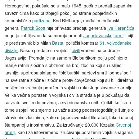
Hercegovine, pokušalo se u maju 1945. godine predati zapadnim
saveznicima kako bi izbjegli pokolj od strane pobjedničkih
komunističkih
partizana
. Kod Bleiburga, međutim, britanski
general
Patrick Scott
nije prihvatio predaju generala
Ive Herenčića
nego je zahtijevao da se moraju predati
Jugoslavenskoj armiji
, čiji
je predstavnik bio Milan
Basta
, politički komesar
51. vojvođanske
divizije
. Nakon predaje su vojnici i
civili
vraćeni na područje
Jugoslavije. Premda je na samom Bleiburškom polju počinjeno
manje ratnih zločina s obzirom na broj zločina koji su uslijedili
kasnije, upotreba sintagme “bleiburški marševi smrti” odnosi se i
na sve ratne zločine i zločine protiv čovječnosti koji su bili direktna
posljedica vraćanja poraženih vojski u ruke Jugoslavenske armije.
Velika većina poraženih vojnika i civila stradala je u pokušaju da
se vrate svojim domovima, a svjedočanstva onih rijetkih koji su u
tome uspjeli neizmjerno su važna zbog pedesetogodišnje šutnje o
stravičnim zločinima, kako u jugoslavenskoj literaturi, tako i u onoj
štampanoj u inostranstvu. Za izručivanje 20.000 Kozaka
Crvenoj
armiji
, kao i za istovremeno izručivanje poraženih vojski snagama