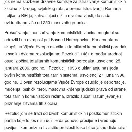
još nema službene državne komisije za istraživanje komunističkih
zločina iz Drugog svjetskog rata, a prema istraživanju Romana
Leljka, u BiH je, zahvaljujući nižim nivoima vlasti, do sada
evidentirano više od 250 masovnih grobnica.
Prešućivanje i neosuđivanje komunističkih zločina moglo bi se
odraziti i na evropski put Bosne i Hercegovine. Parlamentarna
skupština Vijeća Evrope osudila je totalitarni komunistički poredak
u svojim dvjema rezolucijama: Rezoluciji 1481 o međunarodnoj
osudi zločina totalitarnih komunističkih poredaka, usvojenoj 25.
januara 2006. godine, i Rezoluciji 1096 o uklanjanju naslijeđa
bivših komunističkih totalitarnih sistema, usvojenoj 27. juna 1996.
godine. U ovim rezolucijama Vijeće Evrope osudilo je deportacije,
mučenja, psihički teror, masovna kršenja ljudskih prava od strane
totalitarnih komunističkih režima, izrazilo sućut, razumijevanje i
priznanje žrtvama tih zločina.
Rezolucijom se traži od bivših komunističkih i postkomunističkih
partija koje to još nisu učinile da ponovo procijene i vrednuju
povijesti komunizma i vlastite prošlosti kako bi se jasno distancirali