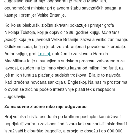
Jugoslavenske armije, odgovoran je Harold MacMillan,
opunomoćeni ministar pri glavnom štabu savezničkih snaga, a
kasnije i premijer Velike Britanije.
Koliko su bleiburški zločini skrivani pokazuje i primjer grofa
Nikolaja Tolstoja, koji je objavio 1986. godine knjigu
Ministar i
pokolji
, koja je u javnosti Velike Britanije izazvala veliko zanimanje.
Odlukom suda, knjiga je ubrzo zabranjena i povučena iz prodaje.
Autor knjige, grof
Tolstoj
, optužen je za klevetu Harolda
MacMillana te je u sumnjivom sudskom procesu, zatvorenom za
javnost, osuđen na iznimno visoku kaznu od milion i po funti, uz
još milion funti za plaćanje sudskih troškova. Bila je to najveća
ikad izrečena novčana sankcija u Engleskoj. Na našim prostorima
o ovom se zločinu počelo intenzivnije pisati tek s raspadom
Jugoslavije.
Za masovne zločine niko nije odgovarao
Broj vojnika i civila osuđenih po kratkom postupku kao državni
neprijatelji varira u zavisnosti od izvora koje su koristili historičari i
istraživači bleiburške tragedije, a procjene dosežu i do 600.000