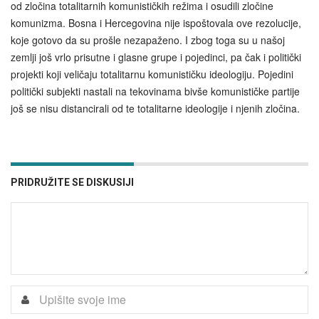
od zločina totalitarnih komunističkih režima i osudili zločine
komunizma. Bosna i Hercegovina nije ispoštovala ove rezolucije,
koje gotovo da su prošle nezapaženo. I zbog toga su u našoj
zemlji još vrlo prisutne i glasne grupe i pojedinci, pa čak i politički
projekti koji veličaju totalitarnu komunističku ideologiju. Pojedini
politički subjekti nastali na tekovinama bivše komunističke partije
još se nisu distancirali od te totalitarne ideologije i njenih zločina.
PRIDRUŽITE SE DISKUSIJI