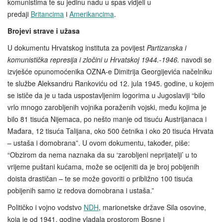
komunistima te su jedinu nadu u spas vidjeli u
predaji
Britancima
i
Amerikancima
.
Brojevi strave i užasa
U dokumentu Hrvatskog instituta za povijest
Partizanska i
komunistička represija i zločini u Hrvatskoj 1944.-1946.
navodi se
izvješće opunomoćenika OZNA-e Dimitrija Georgijevića načelniku
te službe Aleksandru Rankoviću od 12. jula 1945. godine, u kojem
se ističe da je u tada uspostavljenim logorima u Jugoslaviji “bilo
vrlo mnogo zarobljenih vojnika poraženih vojski, među kojima je
bilo 81 tisuća Nijemaca, po nešto manje od tisuću Austrijanaca i
Mađara, 12 tisuća Talijana, oko 500 četnika i oko 20 tisuća Hrvata
– ustaša i domobrana”. U ovom dokumentu, također, piše:
“Obzirom da nema naznaka da su ‘zarobljeni neprijatelji’ u to
vrijeme puštani kućama, može se ocijeniti da je broj pobijenih
doista drastičan – te se može govoriti o približno 100 tisuća
pobijenih samo iz redova domobrana i ustaša.”
Političko i vojno vodstvo
NDH
, marionetske države Sila osovine,
koja je od 1941. godine vladala prostorom Bosne i