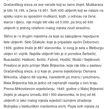
Gračaničkog sreza za sve narode koji su tamo živjeli. Muškaraca
je bilo 16.195, a žena 14.951. Svih 430 ubijenih koji se nalaze na
spisku vojno su sposobni muškarci, kojih, u odnosu na žene,
starce i djecu, nije moglo biti više od 5.000, pa broj od 430
ubijenih iz jednog relativno malog mjesta zvuči stravično.
Slično je i s drugim mjestima za koje su sakupljene nepotpune
liste ubijenih. Selo Džakule, koje je pripadalo općini Doborovci,
1939. godine imalo je 887 stanovnika. Iz ovog je sela u Bleiburgu
ubijen 41 vojnik. Najviše ubijenih bilo je iz porodica Šerbečić,
Busuladžić, Halilović, Ibričić, Fatmić, Hodžić, Mušić i Sejdinović.
Posebno je jeziv primjer Male Brijesnice, koja nije bila u sastavu
Gračaničkog sreza, a iz koje je, prema svjedočenju Osmana
Mrkovića, ubijeno 66 vojnika, navedenih po imenu i prezimenu.
Mala Brijesnica bila je jedno od najmanjih naselja u tom kraju.
Prema Mrkovićevom svjedočenju, 1945. godine u Maloj Brijesnici
živjelo je ukupno između 400 i 500 stanovnika, te broj od 66
ubijenih iz tako malog mjesta svjedoči razmjere stradanja
Bošnjaka u bleiburškim marševima smrti. Popis svih mjesta za