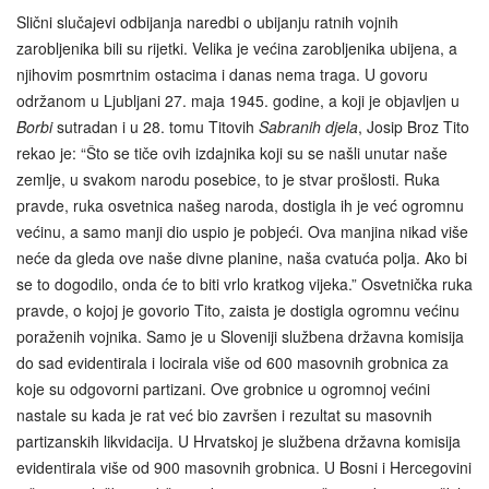
Slični slučajevi odbijanja naredbi o ubijanju ratnih vojnih
zarobljenika bili su rijetki. Velika je većina zarobljenika ubijena, a
njihovim posmrtnim ostacima i danas nema traga. U govoru
održanom u Ljubljani 27. maja 1945. godine, a koji je objavljen u
Borbi
sutradan i u 28. tomu Titovih
Sabranih djela
, Josip Broz Tito
rekao je: “Što se tiče ovih izdajnika koji su se našli unutar naše
zemlje, u svakom narodu posebice, to je stvar prošlosti. Ruka
pravde, ruka osvetnica našeg naroda, dostigla ih je već ogromnu
većinu, a samo manji dio uspio je pobjeći. Ova manjina nikad više
neće da gleda ove naše divne planine, naša cvatuća polja. Ako bi
se to dogodilo, onda će to biti vrlo kratkog vijeka.” Osvetnička ruka
pravde, o kojoj je govorio Tito, zaista je dostigla ogromnu većinu
poraženih vojnika. Samo je u Sloveniji službena državna komisija
do sad evidentirala i locirala više od 600 masovnih grobnica za
koje su odgovorni partizani. Ove grobnice u ogromnoj većini
nastale su kada je rat već bio završen i rezultat su masovnih
partizanskih likvidacija. U Hrvatskoj je službena državna komisija
evidentirala više od 900 masovnih grobnica. U Bosni i Hercegovini