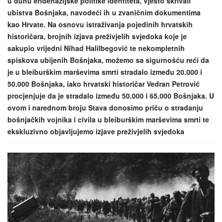
u duhu endehazijske politike identiteta, vješto skrivali
ubistva Bošnjaka, navodeći ih u zvaničnim dokumentima
kao Hrvate. Na osnovu istraživanja pojedinih hrvatskih
historičara, brojnih izjava preživjelih svjedoka koje je
sakupio vrijedni Nihad Halilbegović te nekompletnih
spiskova ubijenih Bošnjaka, možemo sa sigurnošću reći da
je u bleiburškim marševima smrti stradalo između 20.000 i
50.000 Bošnjaka, iako hrvatski historičar Vedran Petrović
procjenjuje da je stradalo između 50.000 i 65.000 Bošnjaka. U
ovom i narednom broju Stava donosimo priču o stradanju
bošnjačkih vojnika i civila u bleiburškim marševima smrti te
ekskluzivno objavljujemo izjave preživjelih svjedoka