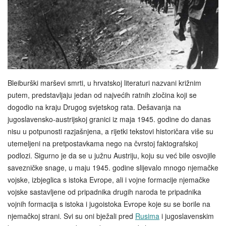
Bleiburški marševi smrti, u hrvatskoj literaturi nazvani križnim
putem, predstavljaju jedan od najvećih ratnih zločina koji se
dogodio na kraju Drugog svjetskog rata. Dešavanja na
jugoslavensko-austrijskoj granici iz maja 1945. godine do danas
nisu u potpunosti razjašnjena, a rijetki tekstovi historičara više su
utemeljeni na pretpostavkama nego na čvrstoj faktografskoj
podlozi. Sigurno je da se u južnu Austriju, koju su već bile osvojile
savezničke snage, u maju 1945. godine slijevalo mnogo njemačke
vojske, izbjeglica s istoka Evrope, ali i vojne formacije njemačke
vojske sastavljene od pripadnika drugih naroda te pripadnika
vojnih formacija s istoka i jugoistoka Evrope koje su se borile na
njemačkoj strani. Svi su oni bježali pred
Rusima
i jugoslavenskim