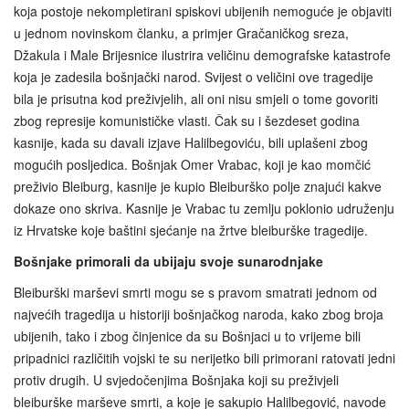
koja postoje nekompletirani spiskovi ubijenih nemoguće je objaviti
u jednom novinskom članku, a primjer Gračaničkog sreza,
Džakula i Male Brijesnice ilustrira veličinu demografske katastrofe
koja je zadesila bošnjački narod. Svijest o veličini ove tragedije
bila je prisutna kod preživjelih, ali oni nisu smjeli o tome govoriti
zbog represije komunističke vlasti. Čak su i šezdeset godina
kasnije, kada su davali izjave Halilbegoviću, bili uplašeni zbog
mogućih posljedica. Bošnjak Omer Vrabac, koji je kao momčić
preživio Bleiburg, kasnije je kupio Bleiburško polje znajući kakve
dokaze ono skriva. Kasnije je Vrabac tu zemlju poklonio udruženju
iz Hrvatske koje baštini sjećanje na žrtve bleiburške tragedije.
Bošnjake primorali da ubijaju svoje sunarodnjake
Bleiburški marševi smrti mogu se s pravom smatrati jednom od
najvećih tragedija u historiji bošnjačkog naroda, kako zbog broja
ubijenih, tako i zbog činjenice da su Bošnjaci u to vrijeme bili
pripadnici različitih vojski te su nerijetko bili primorani ratovati jedni
protiv drugih. U svjedočenjima Bošnjaka koji su preživjeli
bleiburške marševe smrti, a koje je sakupio Halilbegović, navode