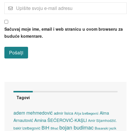
Sačuvaj moje ime, email i web stranicu u ovom browseru za
buduće komentare.
Tagovi
adem mehmedović
Alma
admir lisica
Alija Izetbegović
Amina ŠEĆEROVIĆ-KAŞLI
Arnautović
Amir Sijamhodžić.
bojan budimac
BiH
bakir izetbegović
Bosanski jezik
Bihać