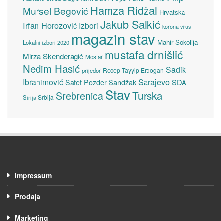
Hamza Ridžal
Mursel Begović
Hrvatska
Jakub Salkić
Irfan Horozović
Izbori
korona virus
magazin stav
Mahir Sokolija
Lokalni izbori 2020
mustafa drnišlić
Mirza Skenderagić
Mostar
Nedim Hasić
Sadik
Recep Tayyip Erdogan
prijedor
Sarajevo
Ibrahimović
Sandžak
SDA
Safet Pozder
Stav
Turska
Srebrenica
Srbija
Sirija
Impressum
Prodaja
Marketing