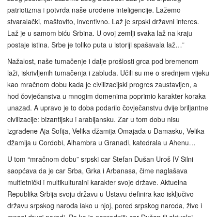
patriotizma i potvrda naše urođene inteligencije. Lažemo
stvaralački, maštovito, inventivno. Laž je srpski državni interes.
Laž je u samom biću Srbina. U ovoj zemlji svaka laž na kraju
postaje istina. Srbe je toliko puta u istoriji spašavala laž…”
Nažalost, naše tumačenje i dalje prošlosti grca pod bremenom
laži, iskrivljenih tumačenja i zabluda. Učili su me o srednjem vijeku
kao mračnom dobu kada je civilizacijski progres zaustavljen, a
hod čovječanstva u mnogim domenima poprimio karakter koraka
unazad. A upravo je to doba podarilo čovječanstvu dvije briljantne
civilizacije: bizantijsku i arabljansku. Zar u tom dobu nisu
izgrađene Aja Sofija, Velika džamija Omajada u Damasku, Velika
džamija u Cordobi, Alhambra u Granadi, katedrala u Ahenu…
U tom “mračnom dobu” srpski car Stefan Dušan Uroš IV Silni
saopćava da je car Srba, Grka i Arbanasa, čime naglašava
multietnički i multikulturalni karakter svoje države. Aktuelna
Republika Srbija svoju državu u Ustavu definira kao isključivo
državu srpskog naroda iako u njoj, pored srpskog naroda, žive i