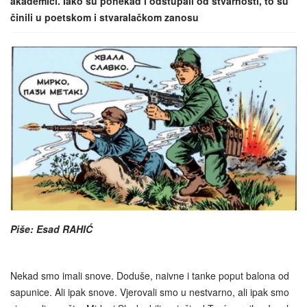
akademici. Iako su ponekad i odstupali od stvarnosti, to su
činili u poetskom i stvaralačkom zanosu
Piše: Esad RAHIĆ
Nekad smo imali snove. Doduše, naivne i tanke poput balona od
sapunice. Ali ipak snove. Vjerovali smo u nestvarno, ali ipak smo