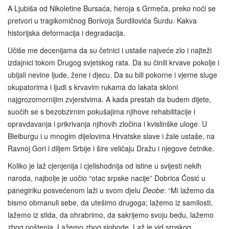
A Ljubiša od Nikoletine Bursaća, heroja s Grmeča, preko noći se
pretvori u tragikomičnog Borivoja Šurdilovića Šurdu. Kakva
historijska deformacija i degradacija.
Učiše me decenijama da su četnici i ustaše najveće zlo i najteži
izdajnici tokom Drugog svjetskog rata. Da su činili krvave pokolje i
ubijali nevine ljude, žene i djecu. Da su bili pokorne i vjerne sluge
okupatorima i ljudi s krvavim rukama do lakata skloni
najgrozomornijim zvjerstvima. A kada prestah da budem dijete,
suočih se s bezobzirnim pokušajima njihove rehabilitacije i
opravdavanja i prikrivanja njihovih zločina i kvislinške uloge. U
Bleiburgu i u mnogim dijelovima Hrvatske slave i žale ustaše, na
Ravnoj Gori i diljem Srbije i šire veličaju Dražu i njegove četnike.
Koliko je laž cjenjenija i cjelishodnija od istine u svijesti nekih
naroda, najbolje je uočio “otac srpske nacije” Dobrica Ćosić u
panegiriku posvećenom laži u svom djelu
Deobe
: “Mi lažemo da
bismo obmanuli sebe, da utešimo drugoga; lažemo iz samilosti,
lažemo iz stida, da ohrabrimo, da sakrijemo svoju bedu, lažemo
zbog poštenja. Lažemo zbog slobode. Laž je vid srpskog