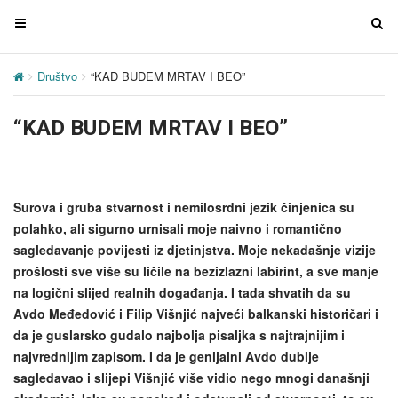
T
T
o
o
g
g
Društvo
“KAD BUDEM MRTAV I BEO”
g
g
l
l
“KAD BUDEM MRTAV I BEO”
e
e
n
n
a
a
v
v
Surova i gruba stvarnost i nemilosrdni jezik činjenica su
i
i
polahko, ali sigurno urnisali moje naivno i romantično
g
g
sagledavanje povijesti iz djetinjstva. Moje nekadašnje vizije
a
a
prošlosti sve više su ličile na bezizlazni labirint, a sve manje
t
t
na logični slijed realnih događanja. I tada shvatih da su
i
i
Avdo Međedović i Filip Višnjić najveći balkanski historičari i
o
o
da je guslarsko gudalo najbolja pisaljka s najtrajnijim i
n
n
najvrednijim zapisom. I da je genijalni Avdo dublje
sagledavao i slijepi Višnjić više vidio nego mnogi današnji