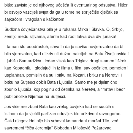
bitke zavisio je od njihovog učešća ili eventualnog odsustva. Hitler
bi osvojio vascijeli svijet da ga u tome ne spriječiše dječak sa
šajkačom i vragolan s kačketom.
Sudbina čovječanstva bila je u rukama Mirka i Slavka. O, Srbijo,
zemljo među šljivama, aferim kad rodi takva dva div-junaka!
I taman što poodrastoh, shvatih da je suviše nevjerovatno da bi
bilo vjerovatno, kad ni kriv nit dužan naletjeh na Batu Živojinovića i
Ljubišu Samardžića. Jedan visok kao Triglav, drugi stamen i širok
kao Kopaonik. I gledajući ih iz filma u film, sav opčinjen, pometen i
usplahiran, pomislih da su i bitku na Kozari, i bitku na Neretvi, i
bitku na Sutjesci dobili Bata i Ljubiša. Samo me je djelimično
zbunio Ljubiša, koji poginu od četnika na Neretvi, a “mrtav i beo”
pobi onolike Nijemce na Sutjesci.
Još više me zbuni Bata kao zrelog čovjeka kad se suočih s
istinom da je vječiti partizan oduvijek bio prikriveni ravnogorac.
Čak i njegov idol nije bio vrhovni komandant maršal Tito, već
savremeni “čiča Jeremija” Slobodan Milošević Požarevac.