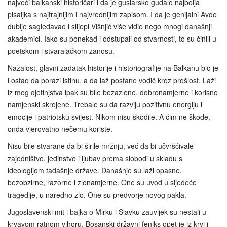
najveći balkanski historičari i da je guslarsko gudalo najbolja
pisaljka s najtrajnijim i najvrednijim zapisom. I da je genijalni Avdo
dublje sagledavao i slijepi Višnjić više vidio nego mnogi današnji
akademici. Iako su ponekad i odstupali od stvarnosti, to su činili u
poetskom i stvaralačkom zanosu.
Nažalost, glavni zadatak historije i historiografije na Balkanu bio je
i ostao da porazi istinu, a da laž postane vodič kroz prošlost. Laži
iz mog djetinjstva ipak su bile bezazlene, dobronamjerne i korisno
namjenski skrojene. Trebale su da razviju pozitivnu energiju i
emocije i patriotsku svijest. Nikom nisu škodile. A čim ne škode,
onda vjerovatno nečemu koriste.
Nisu bile stvarane da bi širile mržnju, već da bi učvršćivale
zajedništvo, jedinstvo i ljubav prema slobodi u skladu s
ideologijom tadašnje države. Današnje su laži opasne,
bezobzirne, razorne i zlonamjerne. One su uvod u sljedeće
tragedije, u naredno zlo. One su predvorje novog pakla.
Jugoslavenski mit i bajka o Mirku i Slavku zauvijek su nestali u
krvavom ratnom vihoru. Bosanski državni feniks opet je iz krvi i