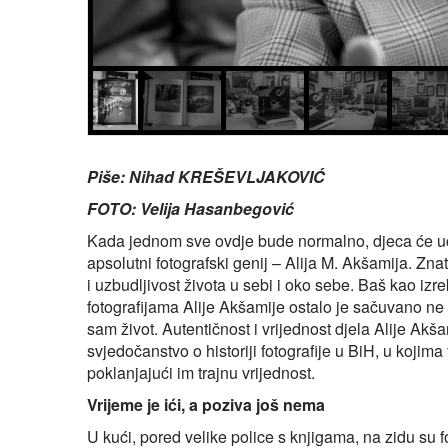
Piše: Nihad KREŠEVLJAKOVIĆ
FOTO: Velija Hasanbegović
Kada jednom sve ovdje bude normalno, djeca će učit
apsolutni fotografski genij – Alija M. Akšamija. Zna
i uzbudljivost života u sebi i oko sebe. Baš kao izr
fotografijama Alije Akšamije ostalo je sačuvano ne
sam život. Autentičnost i vrijednost djela Alije Ak
svjedočanstvo o historiji fotografije u BiH, u kojima
poklanjajući im trajnu vrijednost.
Vrijeme je ići, a poziva još nema
U kući, pored velike police s knjigama, na zidu su fo