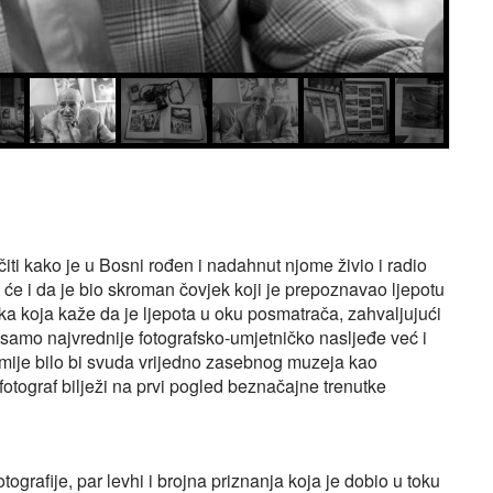
i kako je u Bosni rođen i nadahnut njome živio i radio
t će i da je bio skroman čovjek koji je prepoznavao ljepotu
eka koja kaže da je ljepota u oku posmatrača, zahvaljujući
 samo najvrednije fotografsko-umjetničko nasljeđe već i
šamije bilo bi svuda vrijedno zasebnog muzeja kao
 fotograf bilježi na prvi pogled beznačajne trenutke
tografije, par levhi i brojna priznanja koja je dobio u toku