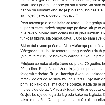
stvari. Ideš grlom u jagode pa šta ti bude. Ja sam 
nagon da snimam ono što je prolazno, što nestaje. 
sam djetinjstvo proveo u Rogatici.“
Prva saznanja o tome kako se izrađuju fotografije u
tu par mjeseci radeći najprostije poslove, ali je to v
nije rekao. Morao sam očima krasti prva saznanja k
funkcija fiksira, šta omogućava… Upijao sam sve k'o
Sklon duhovitim pričama, Alija Akšamija prepričav
Višegrađani su bili fascinarani mogućnošću da ih pr
„bio, tako rekuć, k'o nekakav čarobnjak koji ih prav
Prisjeća se neke starije žene od preko 70 godina koj
20 godina. Prisjeća se i žene koja je od posljedica 
fotografije dodao. Tu je i komšija Avdo koji, takođe
mršav, dolazi da se slika za ličnu kartu. Svjestan d
primijeti kako ovaj ima čudne obraze. Kada ga je up
mu se vide obrazi“. Kao zaključak ovih anegdota koj
čovjek boluje od toga da izgleda kako ne izgleda.
takve montaže: „Da umjesto nosa može biti paprika il