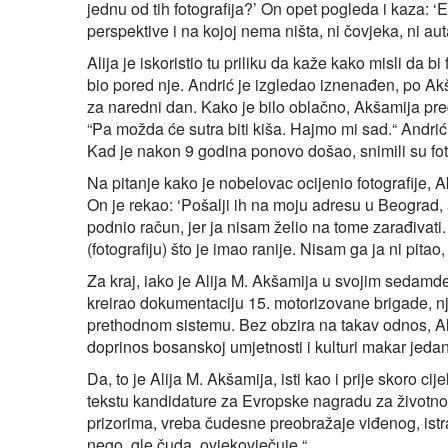
jednu od tih fotografija?’ On opet pogleda i kaza: ‘Ev
perspektive i na kojoj nema ništa, ni čovjeka, ni a
Alija je iskoristio tu priliku da kaže kako misli da bi
bio pored nje. Andrić je izgledao iznenađen, po Ak
za naredni dan. Kako je bilo oblačno, Akšamija pr
“Pa možda će sutra biti kiša. Hajmo mi sad.“ Andrić
Kad je nakon 9 godina ponovo došao, snimili su fot
Na pitanje kako je nobelovac ocijenio fotografije, A
On je rekao: ‘Pošalji ih na moju adresu u Beograd, a
podnio račun, jer ja nisam želio na tome zarađivati
(fotografiju) što je imao ranije. Nisam ga ja ni pitao
Za kraj, iako je Alija M. Akšamija u svojim sedamde
kreirao dokumentaciju 15. motorizovane brigade, 
prethodnom sistemu. Bez obzira na takav odnos, Al
doprinos bosanskoj umjetnosti i kulturi makar jeda
Da, to je Alija M. Akšamija, isti kao i prije skoro c
tekstu kandidature za Evropske nagradu za životno
prizorima, vreba čudesne preobražaje viđenog, istr
nego, gle čuda, ovjekovječuje.“