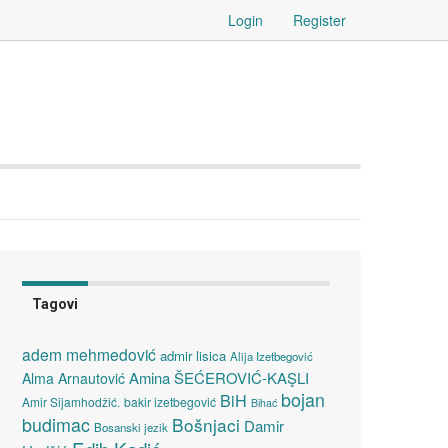
Login
Register
Tagovi
adem mehmedović
admir lisica
Alija Izetbegović
Amina ŠEĆEROVIĆ-KAŞLI
Alma Arnautović
bojan
BiH
Amir Sijamhodžić.
bakir izetbegović
Bihać
budimac
Bošnjaci
Damir
Bosanski jezik