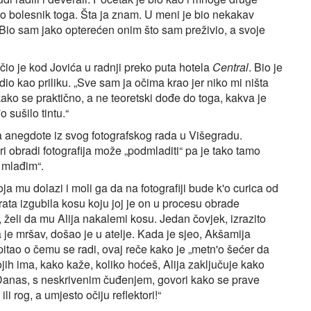
bio bolesnik toga. Šta ja znam. U meni je bio nekakav
Bio sam jako opterećen onim što sam preživio, a svoje
čio je kod Jovića u radnji preko puta hotela
Central
. Bio je
idio kao priliku. „Sve sam ja očima krao jer niko mi ništa
ako se praktično, a ne teoretski dođe do toga, kakva je
 sušilo tintu.“
a anegdote iz svog fotografskog rada u Višegradu.
i obradi fotografija može „podmladiti“ pa je tako tamo
i mlađim“.
a mu dolazi i moli ga da na fotografiji bude k'o curica od
rata izgubila kosu koju joj je on u procesu obrade
r, želi da mu Alija nakalemi kosu. Jedan čovjek, izrazito
a je mršav, došao je u atelje. Kada je sjeo, Akšamija
itao o čemu se radi, ovaj reče kako je „metn'o šećer da
ih ima, kako kaže, koliko hoćeš, Alija zaključuje kako
 Danas, s neskrivenim čuđenjem, govori kako se prave
i rog, a umjesto očiju reflektori!“