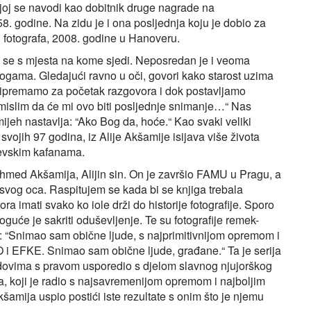
kojoj se navodi kao dobitnik druge nagrade na
godine. Na zidu je i ona posljednja koju je dobio za
h fotografa, 2008. godine u Hanoveru.
e se s mjesta na kome sjedi. Neposredan je i veoma
ogama. Gledajući ravno u oči, govori kako starost uzima
 pripremamo za početak razgovora i dok postavljamo
mislim da će mi ovo biti posljednje snimanje…“ Nas
ijeh nastavlja: “Ako Bog da, hoće.“ Kao svaki veliki
svojih 97 godina, iz Alije Akšamije isijava više života
jevskim kafanama.
ehmed Akšamija, Alijin sin. On je završio FAMU u Pragu, a
a svog oca. Raspitujem se kada bi se knjiga trebala
a imati svako ko iole drži do historije fotografije. Sporo
oguće je sakriti oduševljenje. Te su fotografije remek-
ori: “Snimao sam obične ljude, s najprimitivnijom opremom i
O i EFKE. Snimao sam obične ljude, građane.“ Ta je serija
dovima s pravom usporedio s djelom slavnog njujorškog
, koji je radio s najsavremenijom opremom i najboljim
kšamija uspio postići iste rezultate s onim što je njemu