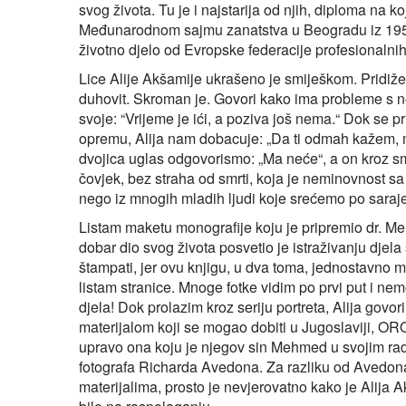
svog života. Tu je i najstarija od njih, diploma na 
Međunarodnom sajmu zanatstva u Beogradu iz 1958. 
životno djelo od Evropske federacije profesionalni
Lice Alije Akšamije ukrašeno je smiješkom. Pridiž
duhovit. Skroman je. Govori kako ima probleme s n
svoje: “Vrijeme je ići, a poziva još nema.“ Dok se
opremu, Alija nam dobacuje: „Da ti odmah kažem, 
dvojica uglas odgovorismo: „Ma neće“, a on kroz sm
čovjek, bez straha od smrti, koja je neminovnost sa 
nego iz mnogih mladih ljudi koje srećemo po sara
Listam maketu monografije koju je pripremio dr. M
dobar dio svog života posvetio je istraživanju djel
štampati, jer ovu knjigu, u dva toma, jednostavno mor
listam stranice. Mnoge fotke vidim po prvi put i nem
djela! Dok prolazim kroz seriju portreta, Alija gov
materijalom koji se mogao dobiti u Jugoslaviji, OR
upravo ona koju je njegov sin Mehmed u svojim ra
fotografa Richarda Avedona. Za razliku od Avedona
materijalima, prosto je nevjerovatno kako je Alija A