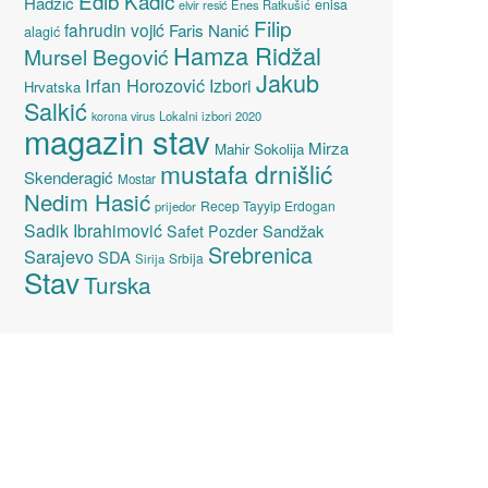
Edib Kadić
Hadžić
enisa
elvir resić
Enes Ratkušić
Filip
fahrudin vojić
Faris Nanić
alagić
Hamza Ridžal
Mursel Begović
Jakub
Irfan Horozović
Izbori
Hrvatska
Salkić
Lokalni izbori 2020
korona virus
magazin stav
Mirza
Mahir Sokolija
mustafa drnišlić
Skenderagić
Mostar
Nedim Hasić
Recep Tayyip Erdogan
prijedor
Sadik Ibrahimović
Sandžak
Safet Pozder
Srebrenica
Sarajevo
SDA
Srbija
Sirija
Stav
Turska