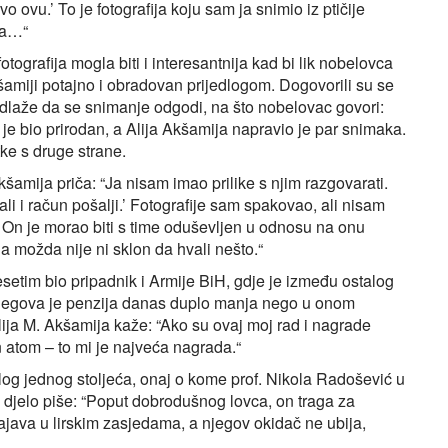
o ovu.’ To je fotografija koju sam ja snimio iz ptičije
uta…“
 fotografija mogla biti i interesantnija kad bi lik nobelovca
šamiji potajno i obradovan prijedlogom. Dogovorili su se
edlaže da se snimanje odgodi, na što nobelovac govori:
 je bio prirodan, a Alija Akšamija napravio je par snimaka.
ke s druge strane.
kšamija priča: “Ja nisam imao prilike s njim razgovarati.
li i račun pošalji.’ Fotografije sam spakovao, ali nisam
. On je morao biti s time oduševljen u odnosu na onu
, a možda nije ni sklon da hvali nešto.“
setim bio pripadnik i Armije BiH, gdje je između ostalog
njegova je penzija danas duplo manja nego u onom
ija M. Akšamija kaže: “Ako su ovaj moj rad i nagrade
n atom – to mi je najveća nagrada.“
ijelog jednog stoljeća, onaj o kome prof. Nikola Radošević u
 djelo piše: “Poput dobrodušnog lovca, on traga za
ajava u lirskim zasjedama, a njegov okidač ne ubija,