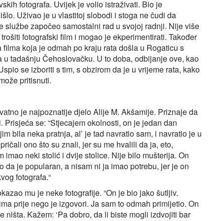
ih fotografa. Uvijek je volio istraživati. Bio je
išlo. Uživao je u vlastitoj slobodi i stoga ne čudi da
 službe započeo samostalni rad u svojoj radnji. Nije više
rošiti fotografski film i mogao je ekperimentirati. Također
a filma koja je odmah po kraju rata došla u Rogaticu s
 u tadašnju Čehoslovačku. U to doba, odbijanje ove, kao
. Uspio se izboriti s tim, s obzirom da je u vrijeme rata, kako
može pritisnuti.
vatno je najpoznatije djelo Alije M. Akšamije. Priznaje da
ti. Prisjeća se: “Stjecajem okolnosti, on je jedan dan
m bila neka pratnja, al’ je tad navratio sam, i navratio je u
ali ono što su znali, jer su me hvalili da ja, eto,
mao neki stolić i dvije stolice. Nije bilo mušterija. On
o da je popularan, a nisam ni ja imao potrebu, jer je on
vog fotografa.“
zao mu je neke fotografije. “On je bio jako šutljiv.
ima prije nego je izgovori. Ja sam to odmah primijetio. On
ništa. Kažem: ‘Pa dobro, da li biste mogli izdvojiti bar