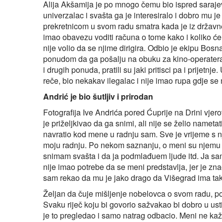
Alija Akšamija je po mnogo čemu bio ispred sarajevsk
univerzalac i svašta ga je interesiralo i dobro mu je 
prekretnicom u svom radu smatra kada je iz državne
imao obavezu voditi računa o tome kako i koliko će t
nije volio da se njime dirigira. Odbio je ekipu Bosn
ponudom da ga pošalju na obuku za kino-operatera
i drugih ponuda, pratili su jaki pritisci pa i prijetnje
reče, bio nekakav ilegalac i nije imao rupa gdje se 
Andrić je bio šutljiv i prirodan
Fotografija Ive Andrića pored Ćuprije na Drini vjero
je priželjkivao da ga snimi, ali nije se želio nameta
navratio kod mene u radnju sam. Sve je vrijeme s nji
moju radnju. Po nekom saznanju, o meni su njemu prič
snimam svašta i da ja podmlađuem ljude itd. Ja sam i
nije imao potrebe da se meni predstavlja, jer je zna
sam rekao da mu je jako drago da Višegrad ima tak
Željan da čuje mišljenje nobelovca o svom radu, poka
Svaku riječ koju bi govorio sažvakao bi dobro u ust
je to pregledao i samo natrag odbacio. Meni ne kaže 