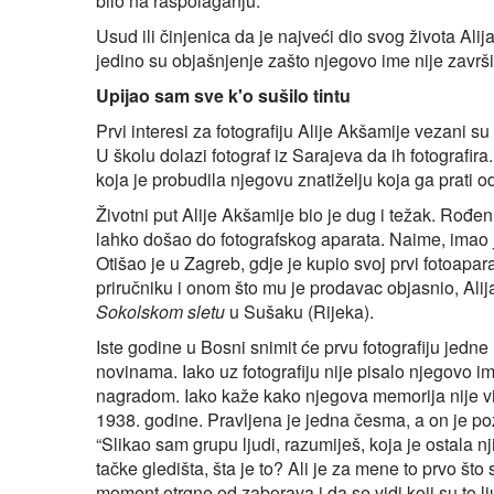
bilo na raspolaganju.
Usud ili činjenica da je najveći dio svog života A
jedino su objašnjenje zašto njegovo ime nije završi
Upijao sam sve k'o sušilo tintu
Prvi interesi za fotografiju Alije Akšamije vezani su
U školu dolazi fotograf iz Sarajeva da ih fotografira
koja je probudila njegovu znatiželju koja ga prati o
Životni put Alije Akšamije bio je dug i težak. Rođen
lahko došao do fotografskog aparata. Naime, imao je
Otišao je u Zagreb, gdje je kupio svoj prvi fotoapara
priručniku i onom što mu je prodavac objasnio, Ali
Sokolskom sletu
u Sušaku (Rijeka).
Iste godine u Bosni snimit će prvu fotografiju jedn
novinama. Iako uz fotografiju nije pisalo njegovo i
nagradom. Iako kaže kako njegova memorija nije više 
1938. godine. Pravljena je jedna česma, a on je pozv
“Slikao sam grupu ljudi, razumiješ, koja je ostala 
tačke gledišta, šta je to? Ali je za mene to prvo što
moment otrgne od zaborava i da se vidi koji su to lj