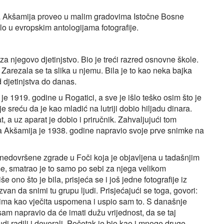
lija Akšamija proveo u malim gradovima Istočne Bosne
lo u evropskim antologijama fotografije.
 za njegovo djetinjstvo. Bio je treći razred osnovne škole.
. Zarezala se ta slika u njemu. Bila je to kao neka bajka
d djetinjstva do danas.
 je 1919. godine u Rogatici, a sve je išlo teško osim što je
 sreću da je kao mladić na lutriji dobio hiljadu dinara.
t, a uz aparat je dobio i priručnik. Zahvaljujući tom
ja Akšamija je 1938. godine napravio svoje prve snimke na
e nedovršene zgrade u Foči koja je objavljena u tadašnjim
me, smatrao je to samo po sebi za njega velikom
ono što je bila, prisjeća se i još jedne fotografije iz
an da snimi tu grupu ljudi. Prisjećajući se toga, govori:
njima kao vječita uspomena i uspio sam to. S današnje
 sam napravio da će imati dužu vrijednost, da se taj
udi radili i deverali. Početak je bio kao i mnoge druge