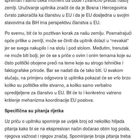
spreman i samo čeka moment da bude i zvanično predat našoj
zemlji. Uručivanje upitnika značit će da je Bosna i Hercegovina
čvrsto zakoračila ka članstvu u EU i da je EU dosljedna u svojim
stavovima da BiH ima perspektivu članstva u EU.
Po svemu, bit će to pozitivan korak za našu zemlju. Posmatrajući
opće prilike u zemlji, može se činiti da upitnik dolazi u “nevakat”
jer se svega nakupilo i na stolu i pod stolom. Međutim, trenutak
ne može biti bolji, jer će se s priče o ovim i onim temama koje su
čisto politički obojene preći na teme koje su strogo tehničke i
faktografske prirode. Bar se nadati da će tako biti. U svakom
slučaju, na primjeru odgovora iz upitnika pokazat će se vrlo brzo
koliko su političke elite stvarno, a koliko samo verbalno
opredijeljene za članstvo u EU. Bit će to i konkretno vatreno
krštenje mehanizma koordinacije EU poslova.
Specifična su pitanja rijetka
Uz priču o upitniku spominje se uvijek broj od nekoliko hiljada
pitanja kako bi se na ekspresivan način dočarao obim tog posla,
njegova važnost i njegov značaj. Spominjanje broja pitanja treba