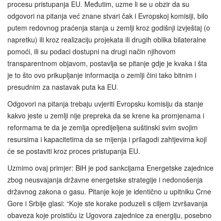
procesu pristupanja EU. Međutim, uzme li se u obzir da su
odgovori na pitanja već znane stvari čak i Evropskoj komisiji, bilo
putem redovnog praćenja stanja u zemlji kroz godišnji izvještaj (o
napretku) ili kroz realizaciju projekata ili drugih oblika bilateralne
pomoći, ili su podaci dostupni na drugi način njihovom
transparentnom objavom, postavlja se pitanje gdje je kvaka i šta
je to što ovo prikupljanje informacija o zemlji čini tako bitnim i
presudnim za nastavak puta ka EU.
Odgovori na pitanja trebaju uvjeriti Evropsku komisiju da stanje
kakvo jeste u zemlji nije prepreka da se krene ka promjenama i
reformama te da je zemlja opredijeljena suštinski svim svojim
resursima i kapacitetima da se mijenja i prilagodi zahtjevima koji
će se postaviti kroz proces pristupanja EU.
Uzmimo ovaj primjer: BiH je pod sankcijama Energetske zajednice
zbog neusvajanja državne energetske strategije i nedonošenja
državnog zakona o gasu. Pitanje koje je identično u upitniku Crne
Gore i Srbije glasi: “Koje ste korake poduzeli s ciljem izvršavanja
obaveza koje proističu iz Ugovora zajednice za energiju, posebno