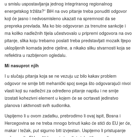
u smislu uspostavljanja jednog integriranog regionalnog
energetskog tržišta?” BiH na ovo pitanje treba ponuditi odgovor
koji će jasno i nedvosmisleno ukazati na spremnost da se
prepreka prevlada. Ma ko bio odgovoran za trenutne sankcije i
ma koliko nadležnih tijela učestvovalo u pripremi odgovora na ovo
pitanje, slika koju trebamo poslati treba predstavljati mozaik lijepo
uklopljenih komada jedne cjeline, a nikako sliku stvarnosti koja se
reflektira u razbijenom ogledalu.
Mi nasuprot njih
I u slučaju pitanja koja se ne vezuju uz bilo kakav problem
odgovor ne smije biti mehanički spoj svega što odgovarajući nivoi
vlasti koji su nadležni za određeno pitanje napišu i ne smije
izostati kohezivni element u kojem će se ocrtavati jedinstvo
planova i aktivnosti svih sudionika.
Uspijemo li u ovom zadatku, prebrodimo li ovaj ispit, Bosna i
Hercegovina se ne treba mnogo brinuti kako će stići do EU jer će,
makar i težak, put sigurno biti izvjestan. Uspijemo li pristupanje