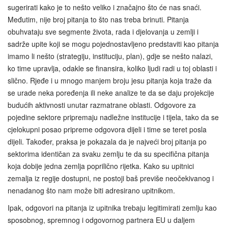
sugerirati kako je to nešto veliko i značajno što će nas snaći.
Međutim, nije broj pitanja to što nas treba brinuti. Pitanja
obuhvataju sve segmente života, rada i djelovanja u zemlji i
sadrže upite koji se mogu pojednostavljeno predstaviti kao pitanja
imamo li nešto (strategiju, instituciju, plan), gdje se nešto nalazi,
ko time upravlja, odakle se finansira, koliko ljudi radi u toj oblasti i
slično. Rjeđe i u mnogo manjem broju jesu pitanja koja traže da
se urade neka poređenja ili neke analize te da se daju projekcije
budućih aktivnosti unutar razmatrane oblasti. Odgovore za
pojedine sektore pripremaju nadležne institucije i tijela, tako da se
cjelokupni posao pripreme odgovora dijeli i time se teret posla
dijeli. Također, praksa je pokazala da je najveći broj pitanja po
sektorima identičan za svaku zemlju te da su specifična pitanja
koja dobije jedna zemlja poprilično rijetka. Kako su upitnici
zemalja iz regije dostupni, ne postoji baš previše neočekivanog i
nenadanog što nam može biti adresirano upitnikom.
Ipak, odgovori na pitanja iz upitnika trebaju legitimirati zemlju kao
sposobnog, spremnog i odgovornog partnera EU u daljem