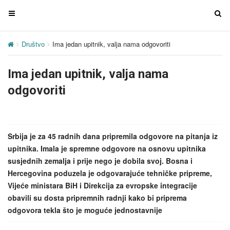
T
T
o
o
g
g
Društvo
Ima jedan upitnik, valja nama odgovoriti
g
g
l
l
Ima jedan upitnik, valja nama
e
e
n
n
odgovoriti
a
a
v
v
i
i
g
g
Srbija je za 45 radnih dana pripremila odgovore na pitanja iz
a
a
upitnika. Imala je spremne odgovore na osnovu upitnika
t
t
susjednih zemalja i prije nego je dobila svoj. Bosna i
i
i
Hercegovina poduzela je odgovarajuće tehničke pripreme,
o
o
Vijeće ministara BiH i Direkcija za evropske integracije
n
n
obavili su dosta pripremnih radnji kako bi priprema
odgovora tekla što je moguće jednostavnije