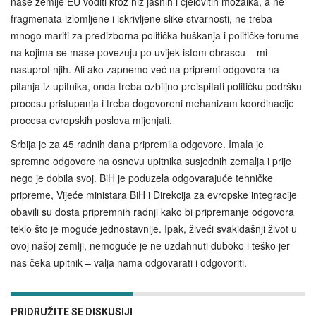
naše zemlje EU voditi kroz niz jasnih i cjelovitih mozaika, a ne
fragmenata izlomljene i iskrivljene slike stvarnosti, ne treba
mnogo mariti za predizborna politička huškanja i političke forume
na kojima se mase povezuju po uvijek istom obrascu – mi
nasuprot njih. Ali ako zapnemo već na pripremi odgovora na
pitanja iz upitnika, onda treba ozbiljno preispitati političku podršku
procesu pristupanja i treba dogovoreni mehanizam koordinacije
procesa evropskih poslova mijenjati.
Srbija je za 45 radnih dana pripremila odgovore. Imala je
spremne odgovore na osnovu upitnika susjednih zemalja i prije
nego je dobila svoj. BiH je poduzela odgovarajuće tehničke
pripreme, Vijeće ministara BiH i Direkcija za evropske integracije
obavili su dosta pripremnih radnji kako bi pripremanje odgovora
teklo što je moguće jednostavnije. Ipak, živeći svakidašnji život u
ovoj našoj zemlji, nemoguće je ne uzdahnuti duboko i teško jer
nas čeka upitnik – valja nama odgovarati i odgovoriti.
PRIDRUŽITE SE DISKUSIJI