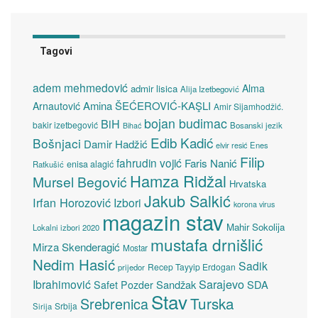
Tagovi
adem mehmedović
Alma
admir lisica
Alija Izetbegović
Amina ŠEĆEROVIĆ-KAŞLI
Arnautović
Amir Sijamhodžić.
bojan budimac
BiH
bakir izetbegović
Bosanski jezik
Bihać
Edib Kadić
Bošnjaci
Damir Hadžić
elvir resić
Enes
Filip
fahrudin vojić
Faris Nanić
enisa alagić
Ratkušić
Hamza Ridžal
Mursel Begović
Hrvatska
Jakub Salkić
Irfan Horozović
Izbori
korona virus
magazin stav
Mahir Sokolija
Lokalni izbori 2020
mustafa drnišlić
Mirza Skenderagić
Mostar
Nedim Hasić
Sadik
Recep Tayyip Erdogan
prijedor
Sarajevo
Ibrahimović
Sandžak
SDA
Safet Pozder
Stav
Turska
Srebrenica
Srbija
Sirija