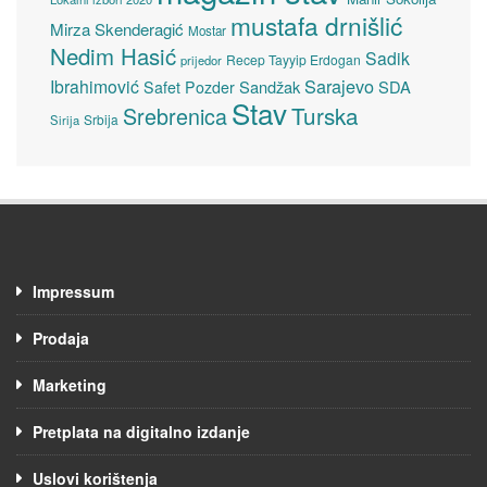
mustafa drnišlić
Mirza Skenderagić
Mostar
Nedim Hasić
Sadik
Recep Tayyip Erdogan
prijedor
Sarajevo
Ibrahimović
Sandžak
SDA
Safet Pozder
Stav
Turska
Srebrenica
Srbija
Sirija
Impressum
Prodaja
Marketing
Pretplata na digitalno izdanje
Uslovi korištenja