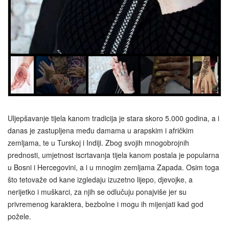
Uljepšavanje tijela kanom tradicija je stara skoro 5.000 godina, a i
danas je zastupljena među damama u arapskim i afričkim
zemljama, te u Turskoj i Indiji. Zbog svojih mnogobrojnih
prednosti, umjetnost iscrtavanja tijela kanom postala je popularna
u Bosni i Hercegovini, a i u mnogim zemljama Zapada. Osim toga
što tetovaže od kane izgledaju izuzetno lijepo, djevojke, a
nerijetko i muškarci, za njih se odlučuju ponajviše jer su
privremenog karaktera, bezbolne i mogu ih mijenjati kad god
požele.