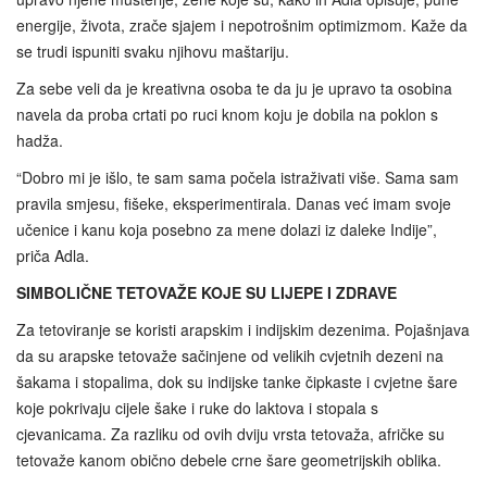
energije, života, zrače sjajem i nepotrošnim optimizmom. Kaže da
se trudi ispuniti svaku njihovu maštariju.
Za sebe veli da je kreativna osoba te da ju je upravo ta osobina
navela da proba crtati po ruci knom koju je dobila na poklon s
hadža.
“Dobro mi je išlo, te sam sama počela istraživati više. Sama sam
pravila smjesu, fišeke, eksperimentirala. Danas već imam svoje
učenice i kanu koja posebno za mene dolazi iz daleke Indije”,
priča Adla.
SIMBOLIČNE TETOVAŽE KOJE SU LIJEPE I ZDRAVE
Za tetoviranje se koristi arapskim i indijskim dezenima. Pojašnjava
da su arapske tetovaže sačinjene od velikih cvjetnih dezeni na
šakama i stopalima, dok su indijske tanke čipkaste i cvjetne šare
koje pokrivaju cijele šake i ruke do laktova i stopala s
cjevanicama. Za razliku od ovih dviju vrsta tetovaža, afričke su
tetovaže kanom obično debele crne šare geometrijskih oblika.