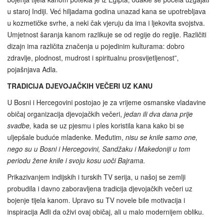
u staroj Indiji. Već hiljadama godina unazad kana se upotrebljava
u kozmetičke svrhe, a neki čak vjeruju da ima i ljekovita svojstva.
Umjetnost šaranja kanom razlikuje se od regije do regije. Različiti
dizajn ima različita značenja u pojedinim kulturama: dobro
zdravlje, plodnost, mudrost i spiritualnu prosvijetljenost”,
pojašnjava Adla.
TRADICIJA DJEVOJAČKIH VEČERI UZ KANU
U Bosni i Hercegovini postojao je za vrijeme osmanske vladavine
običaj organizacija djevojačkih večeri,
jedan ili dva dana prije
svadbe,
kada se uz pjesmu i ples koristila kana kako bi se
uljepšale buduće mladenke. Međutim,
nisu se knile samo one,
nego su u Bosni i Hercegovini, Sandžaku i Makedoniji u tom
periodu žene knile i svoju kosu uoči Bajrama.
Prikazivanjem indijskih i turskih TV serija, u našoj se zemlji
probudila i davno zaboravljena tradicija djevojačkih večeri uz
bojenje tijela kanom. Upravo su TV novele bile motivacija i
inspiracija Adli da oživi ovaj običaj, ali u malo modernijem obliku.