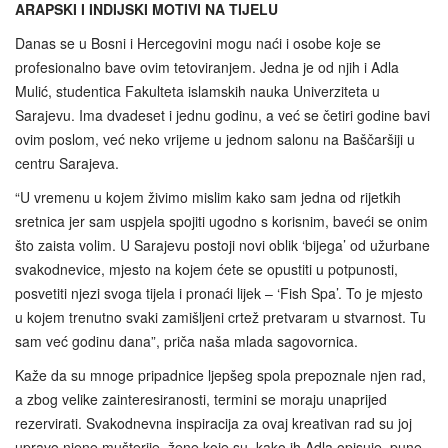
ARAPSKI I INDIJSKI MOTIVI NA TIJELU
Danas se u Bosni i Hercegovini mogu naći i osobe koje se
profesionalno bave ovim tetoviranjem. Jedna je od njih i Adla
Mulić, studentica Fakulteta islamskih nauka Univerziteta u
Sarajevu. Ima dvadeset i jednu godinu, a već se četiri godine bavi
ovim poslom, već neko vrijeme u jednom salonu na Baščaršiji u
centru Sarajeva.
“U vremenu u kojem živimo mislim kako sam jedna od rijetkih
sretnica jer sam uspjela spojiti ugodno s korisnim, baveći se onim
što zaista volim. U Sarajevu postoji novi oblik ‘bijega’ od užurbane
svakodnevice, mjesto na kojem ćete se opustiti u potpunosti,
posvetiti njezi svoga tijela i pronaći lijek – ‘Fish Spa’. To je mjesto
u kojem trenutno svaki zamišljeni crtež pretvaram u stvarnost. Tu
sam već godinu dana”, priča naša mlada sagovornica.
Kaže da su mnoge pripadnice ljepšeg spola prepoznale njen rad,
a zbog velike zainteresiranosti, termini se moraju unaprijed
rezervirati. Svakodnevna inspiracija za ovaj kreativan rad su joj
upravo njene mušterije, žene koje su, kako ih Adla opisuje, pune