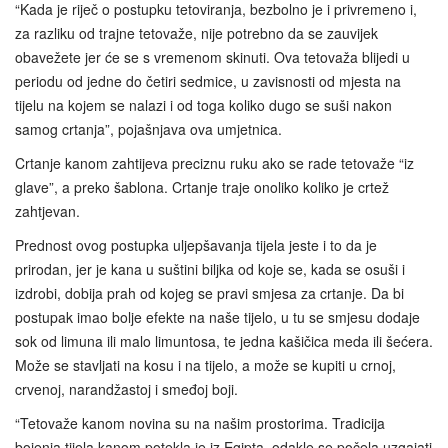
“Kada je riječ o postupku tetoviranja, bezbolno je i privremeno i,
za razliku od trajne tetovaže, nije potrebno da se zauvijek
obavežete jer će se s vremenom skinuti. Ova tetovaža blijedi u
periodu od jedne do četiri sedmice, u zavisnosti od mjesta na
tijelu na kojem se nalazi i od toga koliko dugo se suši nakon
samog crtanja”, pojašnjava ova umjetnica.
Crtanje kanom zahtijeva preciznu ruku ako se rade tetovaže “iz
glave”, a preko šablona. Crtanje traje onoliko koliko je crtež
zahtjevan.
Prednost ovog postupka uljepšavanja tijela jeste i to da je
prirodan, jer je kana u suštini biljka od koje se, kada se osuši i
izdrobi, dobija prah od kojeg se pravi smjesa za crtanje. Da bi
postupak imao bolje efekte na naše tijelo, u tu se smjesu dodaje
sok od limuna ili malo limuntosa, te jedna kašičica meda ili šećera.
Može se stavljati na kosu i na tijelo, a može se kupiti u crnoj,
crvenoj, narandžastoj i smeđoj boji.
“Tetovaže kanom novina su na našim prostorima. Tradicija
bojenja tijela kanom potekla je iz Egipta, odakle se počela uzgajati