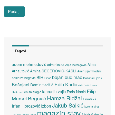
Tagovi
adem mehmedović
Alma
admir lisica
Alija Izetbegović
Amina ŠEĆEROVIĆ-KAŞLI
Arnautović
Amir Sijamhodžić.
bojan budimac
BiH
bakir izetbegović
Bosanski jezik
Bihać
Edib Kadić
Bošnjaci
Damir Hadžić
elvir resić
Enes
Filip
fahrudin vojić
Faris Nanić
enisa alagić
Ratkušić
Hamza Ridžal
Mursel Begović
Hrvatska
Jakub Salkić
Irfan Horozović
Izbori
korona virus
magazin stav
Mahir Sokolija
Lokalni izbori 2020