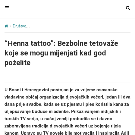
T
T
o
o
g
g
Društvo
“Henna tattoo”: Bezbolne tetovaže koje se mogu mijenjati k
g
g
l
l
“Henna tattoo”: Bezbolne tetovaže
e
e
n
n
koje se mogu mijenjati kad god
a
a
poželite
v
v
i
i
g
g
a
a
U Bosni i Hercegovini postojao je za vrijeme osmanske
t
t
vladavine običaj organizacija djevojačkih večeri, jedan ili dva
i
i
dana prije svadbe, kada se uz pjesmu i ples koristila kana za
o
o
uljepšavanje buduće mladenke. Prikazivanjem indijskih i
n
n
turskih TV serija, u našoj zemlji probudila se i davno
zaboravljena tradicija djevojačkih večeri uz bojenje tijela
kanom. Upravo su TV novele bile motivacija i inspiracija Adli