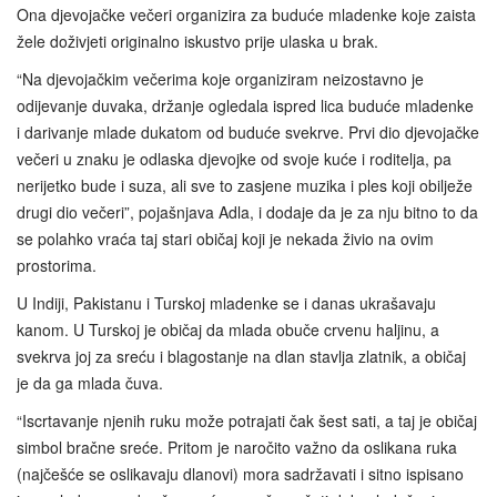
Ona djevojačke večeri organizira za buduće mladenke koje zaista
žele doživjeti originalno iskustvo prije ulaska u brak.
“Na djevojačkim večerima koje organiziram neizostavno je
odijevanje duvaka, držanje ogledala ispred lica buduće mladenke
i darivanje mlade dukatom od buduće svekrve. Prvi dio djevojačke
večeri u znaku je odlaska djevojke od svoje kuće i roditelja, pa
nerijetko bude i suza, ali sve to zasjene muzika i ples koji obilježe
drugi dio večeri”, pojašnjava Adla, i dodaje da je za nju bitno to da
se polahko vraća taj stari običaj koji je nekada živio na ovim
prostorima.
U Indiji, Pakistanu i Turskoj mladenke se i danas ukrašavaju
kanom. U Turskoj je običaj da mlada obuče crvenu haljinu, a
svekrva joj za sreću i blagostanje na dlan stavlja zlatnik, a običaj
je da ga mlada čuva.
“Iscrtavanje njenih ruku može potrajati čak šest sati, a taj je običaj
simbol bračne sreće. Pritom je naročito važno da oslikana ruka
(najčešće se oslikavaju dlanovi) mora sadržavati i sitno ispisano