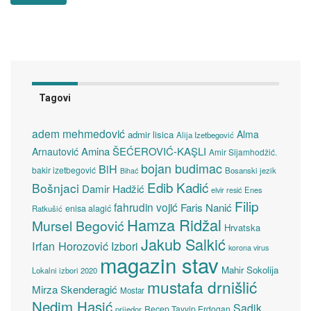
Tagovi
adem mehmedović
Alma
admir lisica
Alija Izetbegović
Amina ŠEĆEROVIĆ-KAŞLI
Arnautović
Amir Sijamhodžić.
bojan budimac
BiH
bakir izetbegović
Bosanski jezik
Bihać
Edib Kadić
Bošnjaci
Damir Hadžić
elvir resić
Enes
Filip
fahrudin vojić
Faris Nanić
enisa alagić
Ratkušić
Hamza Ridžal
Mursel Begović
Hrvatska
Jakub Salkić
Irfan Horozović
Izbori
korona virus
magazin stav
Mahir Sokolija
Lokalni izbori 2020
mustafa drnišlić
Mirza Skenderagić
Mostar
Nedim Hasić
Sadik
Recep Tayyip Erdogan
prijedor