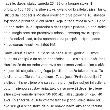
hadž je, dakle, stajao između 23 i 38 grla krupne stoke, ili
približno 100-166 grla sitne stoke, ovisno od kvaliteta”, piše Husić,
ističući da i podaci iz Mostara sredinom prve polovine 16. stoljeća
svjedoče o približnoj cijeni hadža, koja je tada iznosila oko 31 grlo
krupne stoke. Iako usporedba s današnjim cijenama krupne stoke
ne bi mogla precizno predstaviti odnos u stvarnoj razlici cijene
hadža nekad i sad, treba spomenuti da prosječna cijena jedne
krave danas iznosi oko 1.500 KM.
Hadži Jusuf iz Livna uputio se na hadž 1615. godine i u svom
putopisu zabilježio da se na hodočašće uputio s 18.000 akči. Ipak,
Husić ističe da ne treba zaboraviti na iznimno visoku inflaciju akče
krajem 16. stoljeća, zbog čega je i cijena hadža tako porasla. Ta
je cijena naročito varirala tokom 17. stoljeća. “Prvih decenija 17.
stoljeća tržišne cijene bile su veoma promjenjive uslijed inflacije, a
potom i njenog zaustavljanja, tako da su prve tri decenije cijene
sitne stoke varirale između 50-100 akči, ali su znale biti čak i 40
akči. To znači da je i u to vrijeme trebalo jedno veliko stado od
oko 180 grla sitne stoke da bi se obavio hadž. Ako se to računa