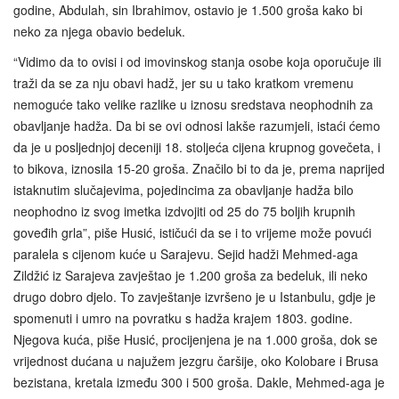
godine, Abdulah, sin Ibrahimov, ostavio je 1.500 groša kako bi
neko za njega obavio bedeluk.
“Vidimo da to ovisi i od imovinskog stanja osobe koja oporučuje ili
traži da se za nju obavi hadž, jer su u tako kratkom vremenu
nemoguće tako velike razlike u iznosu sredstava neophodnih za
obavljanje hadža. Da bi se ovi odnosi lakše razumjeli, istaći ćemo
da je u posljednjoj deceniji 18. stoljeća cijena krupnog govečeta, i
to bikova, iznosila 15-20 groša. Značilo bi to da je, prema naprijed
istaknutim slučajevima, pojedincima za obavljanje hadža bilo
neophodno iz svog imetka izdvojiti od 25 do 75 boljih krupnih
goveđih grla”, piše Husić, ističući da se i to vrijeme može povući
paralela s cijenom kuće u Sarajevu. Sejid hadži Mehmed‑aga
Zildžić iz Sarajeva zavještao je 1.200 groša za bedeluk, ili neko
drugo dobro djelo. To zavještanje izvršeno je u Istanbulu, gdje je
spomenuti i umro na povratku s hadža krajem 1803. godine.
Njegova kuća, piše Husić, procijenjena je na 1.000 groša, dok se
vrijednost dućana u najužem jezgru čaršije, oko Kolobare i Brusa
bezistana, kretala između 300 i 500 groša. Dakle, Mehmed-aga je