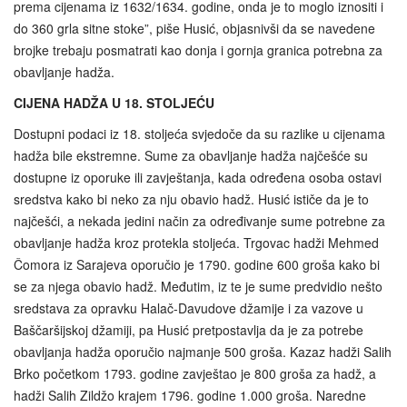
prema cijenama iz 1632/1634. godine, onda je to moglo iznositi i
do 360 grla sitne stoke”, piše Husić, objasnivši da se navedene
brojke trebaju posmatrati kao donja i gornja granica potrebna za
obavljanje hadža.
CIJENA HADŽA U 18. STOLJEĆU
Dostupni podaci iz 18. stoljeća svjedoče da su razlike u cijenama
hadža bile ekstremne. Sume za obavljanje hadža najčešće su
dostupne iz oporuke ili zavještanja, kada određena osoba ostavi
sredstva kako bi neko za nju obavio hadž. Husić ističe da je to
najčešći, a nekada jedini način za određivanje sume potrebne za
obavljanje hadža kroz protekla stoljeća. Trgovac hadži Mehmed
Čomora iz Sarajeva oporučio je 1790. godine 600 groša kako bi
se za njega obavio hadž. Međutim, iz te je sume predvidio nešto
sredstava za opravku Halač-Davudove džamije i za vazove u
Baščaršijskoj džamiji, pa Husić pretpostavlja da je za potrebe
obavljanja hadža oporučio najmanje 500 groša. Kazaz hadži Salih
Brko početkom 1793. godine zavještao je 800 groša za hadž, a
hadži Salih Zildžo krajem 1796. godine 1.000 groša. Naredne