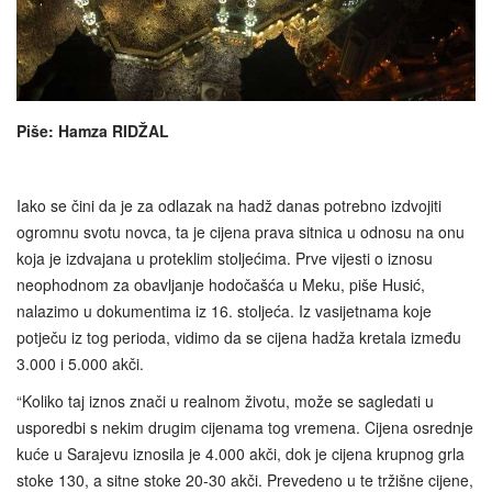
Piše: Hamza RIDŽAL
Iako se čini da je za odlazak na hadž danas potrebno izdvojiti
ogromnu svotu novca, ta je cijena prava sitnica u odnosu na onu
koja je izdvajana u proteklim stoljećima. Prve vijesti o iznosu
neophodnom za obavljanje hodočašća u Meku, piše Husić,
nalazimo u dokumentima iz 16. stoljeća. Iz vasijetnama koje
potječu iz tog perioda, vidimo da se cijena hadža kretala između
3.000 i 5.000 akči.
“Koliko taj iznos znači u realnom životu, može se sagledati u
usporedbi s nekim drugim cijenama tog vremena. Cijena osrednje
kuće u Sarajevu iznosila je 4.000 akči, dok je cijena krupnog grla
stoke 130, a sitne stoke 20-30 akči. Prevedeno u te tržišne cijene,