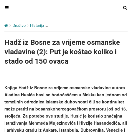
T
T
o
o
g
g
Društvo
Historija
Hadž iz Bosne za vrijeme osmanske vladavine (2)
g
g
l
l
Hadž iz Bosne za vrijeme osmanske
e
e
n
n
vladavine (2): Put je koštao koliko i
a
a
stado od 150 ovaca
v
v
i
i
g
g
a
a
Knjiga Hadž iz Bosne za vrijeme osmanske vladavine autora
t
t
Aladina Husića bavi se hodočašćem u Mekku kao jednom od
i
i
temeljnih odrednica islamske duhovnosti čiji se kontinuitet
o
o
može pratiti na bosanskohercegovačkom prostoru još od 16.
n
n
stoljeća. Za potrebe ove studije, Husić je koristio značajna
istraživanja Mehmeda Mujezinovića i Hivzije Hasandedića, ali
i arhivsku građu iz Ankare, Istanbula, Dubrovnika, Venecije i