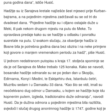
puna godina dana”, ističe Husić.
Hadžije su iz Sarajeva kretale najčešće šest mjeseci prije Kurban-
bajrama, a na pojedinim mjestima zadržavali su se od tri do
dvadeset dana. “Pojedine hadžije su i ciljano ostajale duže u
Meki, ili pak nekom drugom mjestu na putu do Meke. To
opravdava predaje kako su se hadžije u odlasku i povratku
susretale na putu. U svakom slučaju, za obavljanje hadža iz
Bosne bila je potrebna godina dana bez obzira i na neke primjere
koji govore o manjem vremenskom periodu za hadž”, piše Husić.
U jednom nedatiranom putopisu s kraja 17. stoljeća spominje se
da je od Sarajeva do Meke trebalo 125 konaka. Kako se navodi,
bosanske hadžije odmarale su se po jedan dan u Skoplju,
Edirnama, Konyi i Medini, te Eskişehiru dva, Istanbulu četiri,
Muzribu sedam i u Damasku 33 dana. “Kao što se vidi, imali su
neočekivano dug odmor u Damasku, u kojem se hadžije koje idu
kopnenim putem, izgleda, tradicionalno duže odmaraju”, navodi
Husić. Da je dužina odmora u pojedinim mjestima bila različita,
svjedoči i slučaj drugog anonimnog hadžije iz 1747. godine koji je