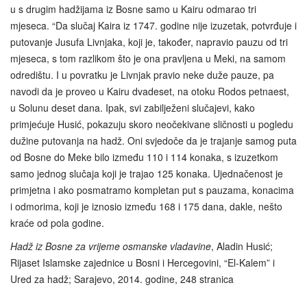
u s drugim hadžijama iz Bosne samo u Kairu odmarao tri
mjeseca. “Da slučaj Kaira iz 1747. godine nije izuzetak, potvrđuje i
putovanje Jusufa Livnjaka, koji je, također, napravio pauzu od tri
mjeseca, s tom razlikom što je ona pravljena u Meki, na samom
odredištu. I u povratku je Livnjak pravio neke duže pauze, pa
navodi da je proveo u Kairu dvadeset, na otoku Rodos petnaest,
u Solunu deset dana. Ipak, svi zabilježeni slučajevi, kako
primjećuje Husić, pokazuju skoro neočekivane sličnosti u pogledu
dužine putovanja na hadž. Oni svjedoče da je trajanje samog puta
od Bosne do Meke bilo između 110 i 114 konaka, s izuzetkom
samo jednog slučaja koji je trajao 125 konaka. Ujednačenost je
primjetna i ako posmatramo kompletan put s pauzama, konacima
i odmorima, koji je iznosio između 168 i 175 dana, dakle, nešto
kraće od pola godine.
Hadž iz Bosne za vrijeme osmanske vladavine
, Aladin Husić;
Rijaset Islamske zajednice u Bosni i Hercegovini, “El-Kalem” i
Ured za hadž; Sarajevo, 2014. godine, 248 stranica