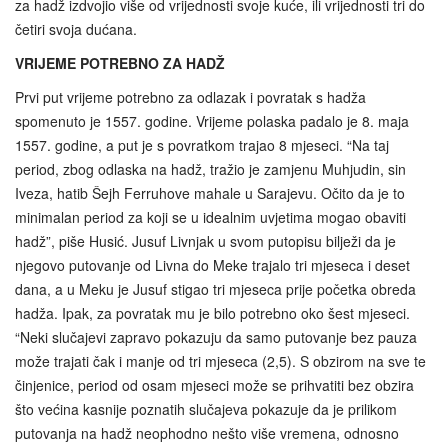
za hadž izdvojio više od vrijednosti svoje kuće, ili vrijednosti tri do
četiri svoja dućana.
VRIJEME POTREBNO ZA HADŽ
Prvi put vrijeme potrebno za odlazak i povratak s hadža
spomenuto je 1557. godine. Vrijeme polaska padalo je 8. maja
1557. godine, a put je s povratkom trajao 8 mjeseci. “Na taj
period, zbog odlaska na hadž, tražio je zamjenu Muhjudin, sin
Iveza, hatib Šejh Ferruhove mahale u Sarajevu. Očito da je to
minimalan period za koji se u idealnim uvjetima mogao obaviti
hadž”, piše Husić. Jusuf Livnjak u svom putopisu bilježi da je
njegovo putovanje od Livna do Meke trajalo tri mjeseca i deset
dana, a u Meku je Jusuf stigao tri mjeseca prije početka obreda
hadža. Ipak, za povratak mu je bilo potrebno oko šest mjeseci.
“Neki slučajevi zapravo pokazuju da samo putovanje bez pauza
može trajati čak i manje od tri mjeseca (2,5). S obzirom na sve te
činjenice, period od osam mjeseci može se prihvatiti bez obzira
što većina kasnije poznatih slučajeva pokazuje da je prilikom
putovanja na hadž neophodno nešto više vremena, odnosno