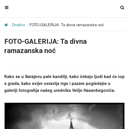
T
T
o
o
g
g
Društvo
FOTO-GALERIJA: Ta divna ramazanska noć
g
g
l
l
FOTO-GALERIJA: Ta divna
e
e
n
n
ramazanska noć
a
a
v
v
i
i
g
g
Kako se u Sarajevu pale kandilji, kako čekaju ljudi kad će top
a
a
s grada, kako svijet ostavlja trge i pazare pogledajte u
t
t
galeriji fotografija našeg urednika Velije Hasanbegovića.
i
i
o
o
n
n