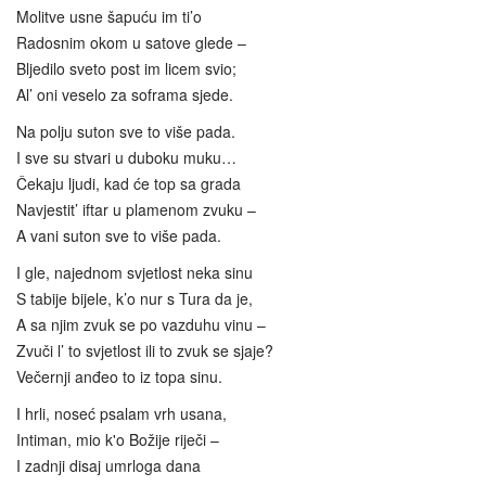
Molitve usne šapuću im ti’o
Radosnim okom u satove glede –
Bljedilo sveto post im licem svio;
Al’ oni veselo za soframa sjede.
Na polju suton sve to više pada.
I sve su stvari u duboku muku…
Čekaju ljudi, kad će top sa grada
Navjestit’ iftar u plamenom zvuku –
A vani suton sve to više pada.
I gle, najednom svjetlost neka sinu
S tabije bijele, k’o nur s Tura da je,
A sa njim zvuk se po vazduhu vinu –
Zvuči l’ to svjetlost ili to zvuk se sjaje?
Večernji anđeo to iz topa sinu.
I hrli, noseć psalam vrh usana,
Intiman, mio k'o Božije riječi –
I zadnji disaj umrloga dana