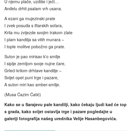
U njemu plače, uzdiše i ječi…
Anđelu drhti psalam vrh usana.
A ezani ga mujezinski prate
I zvek posuđa s iftarskih sofara,
Krila mu zvijezde svojim trakom zlate
I plam kandilja sa vitih munara –
I tople molitve pobožno ga prate.
Suton je pao mirisav k'o smilje
I siplje zemljom svoje nujne čare,
Grleći krilom drhtave kandilje –
Svijet opet puni trge i pazare,
A suton miri kao amber-smilje.
(Musa Ćazim Ćatić)
Kako se u Sarajevu pale kandilji, kako čekaju ljudi kad će top
s grada, kako svijet ostavlja trge i pazare pogledajte u
galeriji fotografija našeg urednika Velije Hasanbegovića.