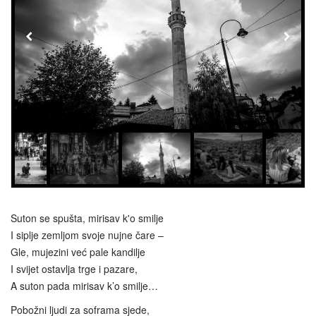
Suton se spušta, mirisav k'o smilje
I siplje zemljom svoje nujne čare –
Gle, mujezini već pale kandilje
I svijet ostavlja trge i pazare,
A suton pada mirisav k’o smilje…
Pobožni ljudi za soframa sjede,