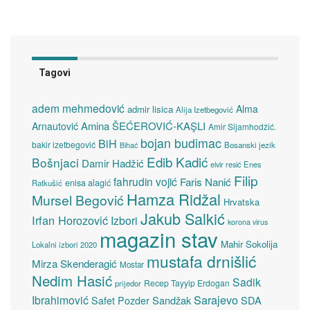
Tagovi
adem mehmedović
Alma
admir lisica
Alija Izetbegović
Amina ŠEĆEROVIĆ-KAŞLI
Arnautović
Amir Sijamhodžić.
bojan budimac
BiH
bakir izetbegović
Bosanski jezik
Bihać
Edib Kadić
Bošnjaci
Damir Hadžić
elvir resić
Enes
Filip
fahrudin vojić
Faris Nanić
enisa alagić
Ratkušić
Hamza Ridžal
Mursel Begović
Hrvatska
Jakub Salkić
Irfan Horozović
Izbori
korona virus
magazin stav
Mahir Sokolija
Lokalni izbori 2020
mustafa drnišlić
Mirza Skenderagić
Mostar
Nedim Hasić
Sadik
Recep Tayyip Erdogan
prijedor
Sarajevo
Ibrahimović
Sandžak
SDA
Safet Pozder