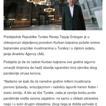
Predsjednik Republike Turske Recep Tayyip Erdogan je u
videoporuci objavljenoj povodom Kurban-bajrama poželio sretne
bajramske praznike muslimanima u Turskoj i u cijelom svijetu,
javlja Anadolu Agency (AA).
Podsjetio je da će radost Kurban-bajrama ove godine sigurno
umanjiti činjenica da hadž obavlja ograničen broj vjernika zbog
pandemije virusa korona.
“Nadamo se ipak da će naredne godine milioni muslimana
ponovo ljubavlju, entuzijazmom i radošću ispuniti harem Kabe i
svetu zemlju. A što se tiče Turske, naša je zemlja borbu protiv
pandemije vodila veoma uspješno, ne samo u oblasti zdravstva
nego i u svim drugim oblastima, zbog čega je dobila pohvale iz