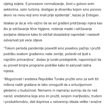
cijelog svijeta. S procesom normalizacije, život u gotovo svim
sektorima, osim turizma, dostigao je dinamiku kojom smo ponovo
skoro na nivou koji smo imali prije epidemije”, kazao je Erdogan.
Istakao je da je vrlo važno da se svi građani pridržavaju mjera kao
što je održavanje lične higijene, nošenje maski i održavanje
socijalne distance kako bi održali dosadašnji napredak i nastavili
ostvarivati još veće ciljeve.
“Tokom perioda pandemije posvetili smo posebnu pažnju i pružili
podršku svakom građaninu naše zemlje, počevši od ljudi s
najnižim primanjima”, dodao je turski predsjednik, napominjući da
su proveli brojne programe podrške kako bi sačuvali radna
mjesta.
“Mogućnosti i sredstva Republike Turske pružilo smo za svih 83
miliona naših građana te tako omogućili da s entuzijazmom
gledamo u budućnost. Nemamo ni najmanju sumnju da će naš
narod, sredstvima koja smo im pružili, svojom marljivošću, trudom
i produktivnošću, dati doprinos u ostvarenju ideala velike i snažne