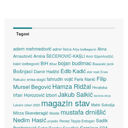
Tagovi
adem mehmedović
Alma
admir lisica
Alija Izetbegović
Amina ŠEĆEROVIĆ-KAŞLI
Arnautović
Amir Sijamhodžić.
bojan budimac
BiH
bakir izetbegović
Bosanski jezik
Bihać
Edib Kadić
Bošnjaci
Damir Hadžić
elvir resić
Enes
Filip
fahrudin vojić
Faris Nanić
enisa alagić
Ratkušić
Hamza Ridžal
Mursel Begović
Hrvatska
Jakub Salkić
Irfan Horozović
Izbori
korona virus
magazin stav
Mahir Sokolija
Lokalni izbori 2020
mustafa drnišlić
Mirza Skenderagić
Mostar
Nedim Hasić
Sadik
Recep Tayyip Erdogan
prijedor
Sarajevo
Ibrahimović
Sandžak
SDA