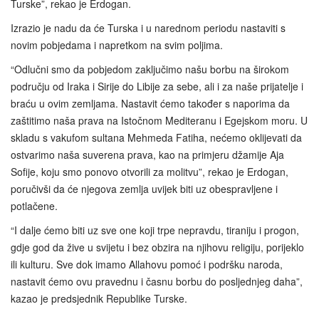
Turske”, rekao je Erdogan.
Izrazio je nadu da će Turska i u narednom periodu nastaviti s
novim pobjedama i napretkom na svim poljima.
“Odlučni smo da pobjedom zaključimo našu borbu na širokom
području od Iraka i Sirije do Libije za sebe, ali i za naše prijatelje i
braću u ovim zemljama. Nastavit ćemo također s naporima da
zaštitimo naša prava na Istočnom Mediteranu i Egejskom moru. U
skladu s vakufom sultana Mehmeda Fatiha, nećemo oklijevati da
ostvarimo naša suverena prava, kao na primjeru džamije Aja
Sofije, koju smo ponovo otvorili za molitvu”, rekao je Erdogan,
poručivši da će njegova zemlja uvijek biti uz obespravljene i
potlačene.
“I dalje ćemo biti uz sve one koji trpe nepravdu, tiraniju i progon,
gdje god da žive u svijetu i bez obzira na njihovu religiju, porijeklo
ili kulturu. Sve dok imamo Allahovu pomoć i podršku naroda,
nastavit ćemo ovu pravednu i časnu borbu do posljednjeg daha”,
kazao je predsjednik Republike Turske.