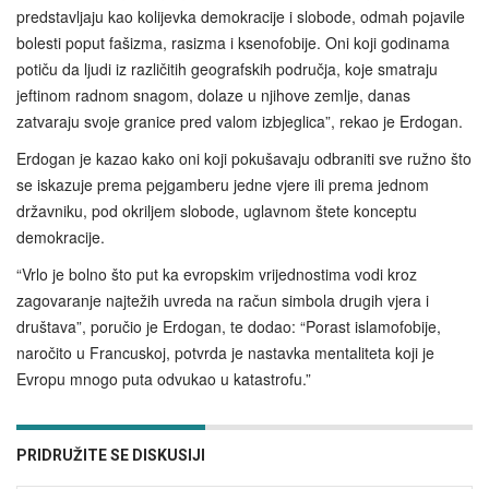
predstavljaju kao kolijevka demokracije i slobode, odmah pojavile
bolesti poput fašizma, rasizma i ksenofobije. Oni koji godinama
potiču da ljudi iz različitih geografskih područja, koje smatraju
jeftinom radnom snagom, dolaze u njihove zemlje, danas
zatvaraju svoje granice pred valom izbjeglica”, rekao je Erdogan.
Erdogan je kazao kako oni koji pokušavaju odbraniti sve ružno što
se iskazuje prema pejgamberu jedne vjere ili prema jednom
državniku, pod okriljem slobode, uglavnom štete konceptu
demokracije.
“Vrlo je bolno što put ka evropskim vrijednostima vodi kroz
zagovaranje najtežih uvreda na račun simbola drugih vjera i
društava”, poručio je Erdogan, te dodao: “Porast islamofobije,
naročito u Francuskoj, potvrda je nastavka mentaliteta koji je
Evropu mnogo puta odvukao u katastrofu.”
PRIDRUŽITE SE DISKUSIJI