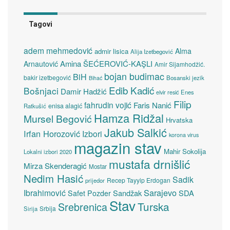
Tagovi
adem mehmedović
Alma
admir lisica
Alija Izetbegović
Amina ŠEĆEROVIĆ-KAŞLI
Arnautović
Amir Sijamhodžić.
bojan budimac
BiH
bakir izetbegović
Bosanski jezik
Bihać
Edib Kadić
Bošnjaci
Damir Hadžić
elvir resić
Enes
Filip
fahrudin vojić
Faris Nanić
enisa alagić
Ratkušić
Hamza Ridžal
Mursel Begović
Hrvatska
Jakub Salkić
Irfan Horozović
Izbori
korona virus
magazin stav
Mahir Sokolija
Lokalni izbori 2020
mustafa drnišlić
Mirza Skenderagić
Mostar
Nedim Hasić
Sadik
Recep Tayyip Erdogan
prijedor
Sarajevo
Ibrahimović
Sandžak
SDA
Safet Pozder
Stav
Turska
Srebrenica
Srbija
Sirija