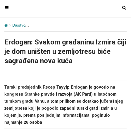
T
T
o
o
g
g
Društvo
Erdogan: Svakom građaninu Izmira čiji je dom uništen u ze
g
g
l
l
Erdogan: Svakom građaninu Izmira čiji
e
e
n
n
je dom uništen u zemljotresu biće
a
a
sagrađena nova kuća
v
v
i
i
g
g
a
a
Turski predsjednik Recep Tayyip Erdogan je govorio na
t
t
kongresu Stranke pravde i razvoja (AK Parti) u istočnom
i
i
turskom gradu Vanu, a tom prilikom se dotakao jučerašnjeg
o
o
zemljotresa koji je pogodio zapadni turski grad Izmir, a u
n
n
kojem je, prema posljednjim informacijama, poginulo
najmanje 26 osoba