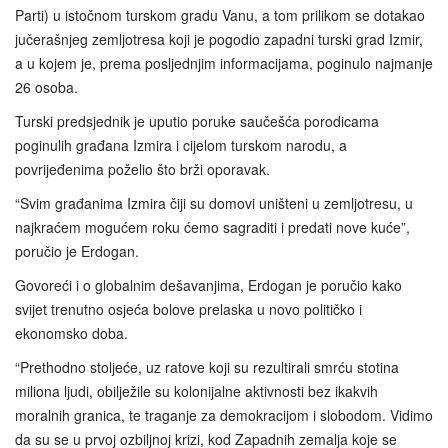
Parti) u istočnom turskom gradu Vanu, a tom prilikom se dotakao
jučerašnjeg zemljotresa koji je pogodio zapadni turski grad Izmir,
a u kojem je, prema posljednjim informacijama, poginulo najmanje
26 osoba.
Turski predsjednik je uputio poruke saučešća porodicama
poginulih građana Izmira i cijelom turskom narodu, a
povrijeđenima poželio što brži oporavak.
“Svim građanima Izmira čiji su domovi uništeni u zemljotresu, u
najkraćem mogućem roku ćemo sagraditi i predati nove kuće”,
poručio je Erdogan.
Govoreći i o globalnim dešavanjima, Erdogan je poručio kako
svijet trenutno osjeća bolove prelaska u novo političko i
ekonomsko doba.
“Prethodno stoljeće, uz ratove koji su rezultirali smrću stotina
miliona ljudi, obilježile su kolonijalne aktivnosti bez ikakvih
moralnih granica, te traganje za demokracijom i slobodom. Vidimo
da su se u prvoj ozbiljnoj krizi, kod Zapadnih zemalja koje se