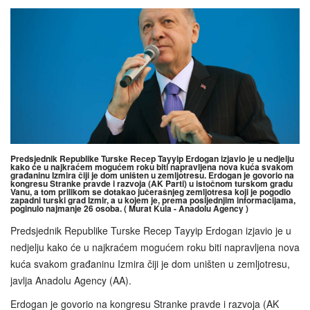
Predsjednik Republike Turske Recep Tayyip Erdogan izjavio je u nedjelju
kako će u najkraćem mogućem roku biti napravljena nova kuća svakom
građaninu Izmira čiji je dom uništen u zemljotresu. Erdogan je govorio na
kongresu Stranke pravde i razvoja (AK Parti) u istočnom turskom gradu
Vanu, a tom prilikom se dotakao jučerašnjeg zemljotresa koji je pogodio
zapadni turski grad Izmir, a u kojem je, prema posljednjim informacijama,
poginulo najmanje 26 osoba. ( Murat Kula - Anadolu Agency )
Predsjednik Republike Turske Recep Tayyip Erdogan izjavio je u
nedjelju kako će u najkraćem mogućem roku biti napravljena nova
kuća svakom građaninu Izmira čiji je dom uništen u zemljotresu,
javlja Anadolu Agency (AA).
Erdogan je govorio na kongresu Stranke pravde i razvoja (AK