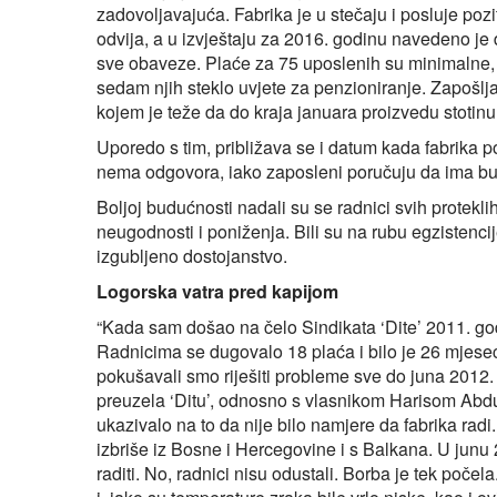
zadovoljavajuća. Fabrika je u stečaju i posluje poziti
odvija, a u izvještaju za 2016. godinu navedeno je
sve obaveze. Plaće za 75 uposlenih su minimalne, a
sedam njih steklo uvjete za penzioniranje. Zapošljav
kojem je teže da do kraja januara proizvedu stotinu
Uporedo s tim, približava se i datum kada fabrika po 
nema odgovora, iako zaposleni poručuju da ima bud
Boljoj budućnosti nadali su se radnici svih protekli
neugodnosti i poniženja. Bili su na rubu egzistencije,
izgubljeno dostojanstvo.
Logorska vatra pred kapijom
“Kada sam došao na čelo Sindikata ‘Dite’ 2011. god
Radnicima se dugovalo 18 plaća i bilo je 26 mjes
pokušavali smo riješiti probleme sve do juna 2012. 
preuzela ‘Ditu’, odnosno s vlasnikom Harisom Ab
ukazivalo na to da nije bilo namjere da fabrika radi.
izbriše iz Bosne i Hercegovine i s Balkana. U junu
raditi. No, radnici nisu odustali. Borba je tek poče