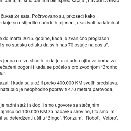
ovih dana, mi smo danima bili ispred kapije”, navodi Dževad
ra čuvati 24 sata. Požrtvovano su, prkoseći kako
koje su uslijedile narednih mjeseci, ukazivali na kriminal
ve do marta 2015. godine, kada je zvanično proglašen
ili smo sudsku odluku da svih nas 70 ostaje na poslu”,
oš jedna u nizu sličnih te da je uzaludna njihova borba za
tpečaćeni pogoni i kada se počelo s proizvodnjom “Bronho
tu”.
kazali i kada su uložili preko 400.000 KM svojih sredstava.
nata bilo je neophodno popraviti 470 metara parovoda,
je radni staž i sklopili smo ugovore sa stečajnim
ajmicu od 100.000 KM za nabavku sirovine, i to smo im
i su deterdženti ušli u ‘Bingo’, ‘Konzum’, ‘Robot’, ‘Velpro’,