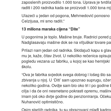
zaposlenih proizvodilo 1.000 tona. Uprava je tvrdil
raditi i 200 radnika kada se proizvodi 1.000 tona m
Ulazeći u jedan od pogona, Mehmedović ponosno isti
Celzijusa, mi smo radili.”
13 miliona maraka cijena “Dite”
U pogonima je toplo. Mašine bruje. Radnici pored p
Nadglasavaju mašine dok se na viljuškar tovare pal
Prilazi nam jedan od radnika. Skidajući kapu s glav
mu je, kaže, čitav život. U nekoliko rečenica opis
pogledu vezana uz fabriku, u kojoj se kao hemijski 
školu.
“Ova je fabrika svjedok svega dobrog i lošeg što sa
zbivanja u njoj. U ‘Diti’ sam upoznao suprugu, oženio
nekoliko godina. Ovdje sam bio oko tri i po godine 
cilja i da će oni nesmetano pokrasti opremu, mašin
imam još oko dvije godine do penzioniranja. Očeku
Nuhanović optimistično.
Osim starijih radnika, tu su obrazovani mlađi kadro