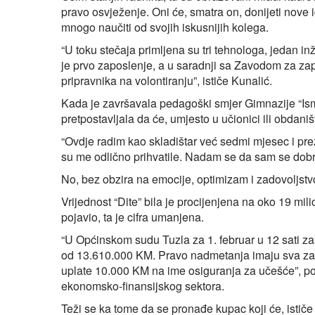
pravo osvježenje. Oni će, smatra on, donijeti nove i
mnogo naučiti od svojih iskusnijih kolega.
“U toku stečaja primljena su tri tehnologa, jedan i
je prvo zaposlenje, a u saradnji sa Zavodom za zap
pripravnika na volontiranju”, ističe Kunalić.
Kada je završavala pedagoški smjer Gimnazije “Isme
pretpostavljala da će, umjesto u učionici ili obdaništu
“Ovdje radim kao skladištar već sedmi mjesec i pr
su me odlično prihvatile. Nadam se da sam se dobr
No, bez obzira na emocije, optimizam i zadovoljstvo ra
Vrijednost “Dite” bila je procijenjena na oko 19 mi
pojavio, ta je cifra umanjena.
“U Općinskom sudu Tuzla za 1. februar u 12 sati 
od 13.610.000 KM. Pravo nadmetanja imaju sva zaint
uplate 10.000 KM na ime osiguranja za učešće”, poj
ekonomsko‑finansijskog sektora.
Teži se ka tome da se pronađe kupac koji će, ističe 