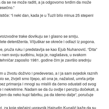
a da se ne može raditi, a ja odgovorno tvrdim da može
jesečno.”
če: “I neki dan, kada je u Tuzli bilo minus 25 stepeni
roizvodne trake dovikuju se i glasno se smiju.
ete deterdženta. Viljuškar se okreće i odlazi iz pogona.
e, pruža ruku i predstavlja se kao Ejub Nuhanović. “Dita”
uje nam svoju sudbinu, koja je, naglašava, u svakom
tehničar zaposlio 1981. godine čim je završio srednju
m u životu doživio i predeverao, a i ja sam svjedok raznih
 se, živjeli smo lijepo, ali ona je, nažalost, umrla prije
bez primanja i mnogi su mislili da ćemo odustati od svog
e i nekretnine. Nadam se da ću ovdje i penziju dočekati, a
jem da neko kupi fabriku, pa da idemo dalje”, poručuje
vi, za koje stečajni upravnik Hajrudin Kunalić kaže da su