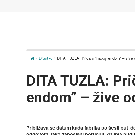
Društvo
DITA TUZLA: Priča s “happy endom” – žive o
DITA TUZLA: Pri
endom” – žive od
Približava se datum kada fabrika po šesti put ide
odgovora, iako zaposleni poručuju da ima buduć