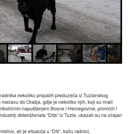
adnika nekoliko propalih preduzeća iz Tuzlanskog
mećavu do Orašja, gdje je nekoliko njih, koji su imali
mboličnim napuštanjem Bosne i Hercegovine, promrzli i
ndustriji deterdženata “Dita” iz Tuzle, ukazali su na očajan
vo, ali je situacija u “Diti”, kažu radnici,