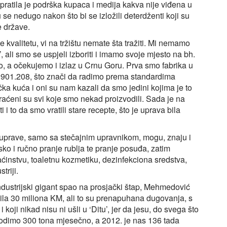
ratila je podrška kupaca i medija kakva nije viđena u
se nedugo nakon što bi se izložili deterdženti koji su
e države.
e kvalitetu, vi na tržištu nemate šta tražiti. Mi nemamo
, ali smo se uspjeli izboriti i imamo svoje mjesto na bh.
vo, a očekujemo i izlaz u Crnu Goru. Prva smo fabrika u
ISO 901.208, što znači da radimo prema standardima
čka kuća i oni su nam kazali da smo jedini kojima je to
raćeni su svi koje smo nekad proizvodili. Sada je na
 i to da smo vratili stare recepte, što je uprava bila
z uprave, samo sa stečajnim upravnikom, mogu, znaju i
ko i ručno pranje rublja te pranje posuđa, zatim
instvu, toaletnu kozmetiku, dezinfekciona sredstva,
triji.
ndustrijski gigant spao na prosjački štap, Mehmedović
la 30 miliona KM, ali to su prenapuhana dugovanja, s
koji nikad nisu ni ušli u ‘Ditu’, jer da jesu, do svega što
zvodimo 300 tona mjesečno, a 2012. je nas 136 tada