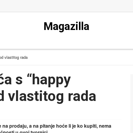
Magazilla
d vlastitog rada
ča s “happy
 vlastitog rada
 na prodaju, a na pitanje hoće li je ko kupiti, nema
nosti u ovoj tvornici