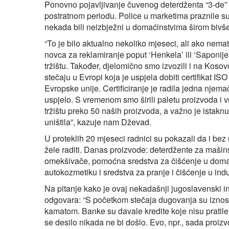
Ponovno pojavljivanje čuvenog deterdženta “3-de” p
postratnom periodu. Police u marketima praznile su 
nekada bili neizbježni u domaćinstvima širom bivš
“To je bilo aktualno nekoliko mjeseci, ali ako nemat
novca za reklamiranje poput ‘Henkela’ ili ‘Saponije’
tržištu. Također, djelomično smo izvozili i na Koso
stečaju u Evropi koja je uspjela dobiti certifikat 
Evropske unije. Certificiranje je radila jedna njema
uspjelo. S vremenom smo širili paletu proizvoda i v
tržištu preko 50 naših proizvoda, a važno je istaknuti
uništila”, kazuje nam Dževad.
U proteklih 20 mjeseci radnici su pokazali da i be
žele raditi. Danas proizvode: deterdžente za mašins
omekšivače, pomoćna sredstva za čišćenje u domać
autokozmetiku i sredstva za pranje i čišćenje u indus
Na pitanje kako je ovaj nekadašnji jugoslavenski i
odgovara: “S početkom stečaja dugovanja su iznosi
kamatom. Banke su davale kredite koje nisu pratile i 
se desilo nikada ne bi došlo. Evo, npr., sada proi