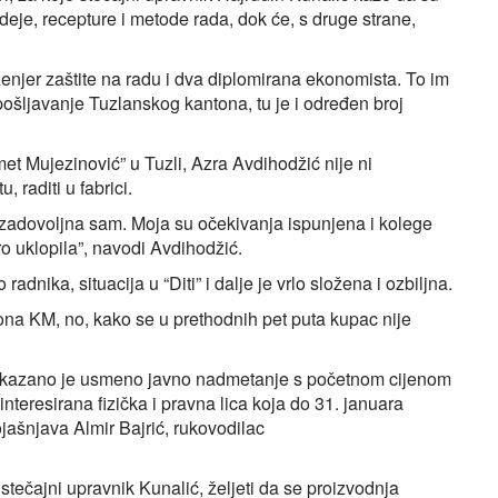
deje, recepture i metode rada, dok će, s druge strane,
nženjer zaštite na radu i dva diplomirana ekonomista. To im
ošljavanje Tuzlanskog kantona, tu je i određen broj
t Mujezinović” u Tuzli, Azra Avdihodžić nije ni
, raditi u fabrici.
ezadovoljna sam. Moja su očekivanja ispunjena i kolege
o uklopila”, navodi Avdihodžić.
dnika, situacija u “Diti” i dalje je vrlo složena i ozbiljna.
liona KM, no, kako se u prethodnih pet puta kupac nije
zakazano je usmeno javno nadmetanje s početnom cijenom
eresirana fizička i pravna lica koja do 31. januara
ašnjava Almir Bajrić, rukovodilac
stečajni upravnik Kunalić, željeti da se proizvodnja