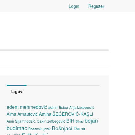
Login
Register
Tagovi
adem mehmedović
admir lisica
Alija Izetbegović
Amina ŠEĆEROVIĆ-KAŞLI
Alma Arnautović
bojan
BiH
Amir Sijamhodžić.
bakir izetbegović
Bihać
budimac
Bošnjaci
Damir
Bosanski jezik