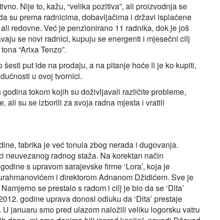
vno. Nije to, kažu, “velika pozitiva”, ali proizvodnja se
 da su prema radnicima, dobavljačima i državi isplaćene
li redovne. Već je penzionirano 11 radnika, dok je još
aju se novi radnici, kupuju se energenti i mjesečni cilj
 tona “Arixa Tenzo”.
šesti put ide na prodaju, a na pitanje hoće li je ko kupiti,
ućnosti u ovoj tvornici.
h godina tokom kojih su doživljavali različite probleme,
 ali su se izborili za svoja radna mjesta i vratili
ine, fabrika je već tonula zbog nerada i dugovanja.
eci neuvezanog radnog staža. Na korektan način
godine s upravom sarajevske firme ‘Lora’, koja je
durahmanovićem i direktorom Adnanom Džidićem. Sve je
 Namjerno se prestalo s radom i cilj je bio da se ‘Dita’
 2012. godine uprava donosi odluku da ‘Dita’ prestaje
la. U januaru smo pred ulazom naložili veliku logorsku vatru