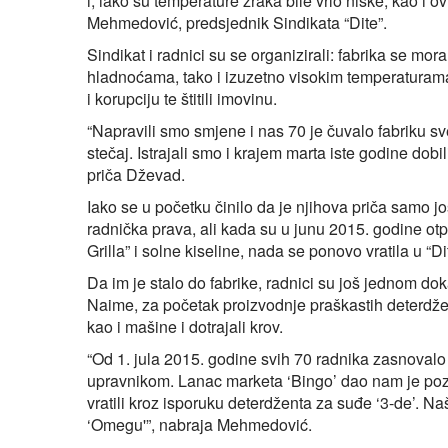
i, iako su temperature zraka bile vrlo niske, kao i 
Mehmedović, predsjednik Sindikata “Dite”.
Sindikat i radnici su se organizirali: fabrika se mo
hladnoćama, tako i izuzetno visokim temperaturama 
i korupciju te štitili imovinu.
“Napravili smo smjene i nas 70 je čuvalo fabriku s
stečaj. Istrajali smo i krajem marta iste godine dob
priča Dževad.
Iako se u početku činilo da je njihova priča samo j
radnička prava, ali kada su u junu 2015. godine o
Grilla” i solne kiseline, nada se ponovo vratila u “Di
Da im je stalo do fabrike, radnici su još jednom do
Naime, za početak proizvodnje praškastih deterdže
kao i mašine i dotrajali krov.
“Od 1. jula 2015. godine svih 70 radnika zasnovalo 
upravnikom. Lanac marketa ‘Bingo’ dao nam je poz
vratili kroz isporuku deterdženta za suđe ‘3-de’. Naš
‘Omegu'”, nabraja Mehmedović.