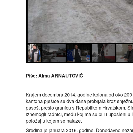
Piše: Alma ARNAUTOVIĆ
Krajem decembra 2014. godine kolona od oko 200 r
kantona pješice se dva dana probijala kroz snježnu 
pasoš, prešlo granicu s Republikom Hrvatskom. Si
iznemogli radnici, među kojima su bili i uposleni u I
položaj u kojem se nalaze.
Sredina je januara 2016. godine. Donedavno nezamisli