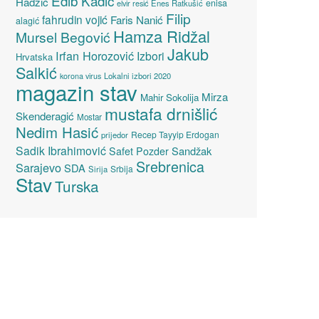
Edib Kadić
Hadžić
enisa
elvir resić
Enes Ratkušić
Filip
fahrudin vojić
Faris Nanić
alagić
Hamza Ridžal
Mursel Begović
Jakub
Irfan Horozović
Izbori
Hrvatska
Salkić
Lokalni izbori 2020
korona virus
magazin stav
Mirza
Mahir Sokolija
mustafa drnišlić
Skenderagić
Mostar
Nedim Hasić
Recep Tayyip Erdogan
prijedor
Sadik Ibrahimović
Sandžak
Safet Pozder
Srebrenica
Sarajevo
SDA
Srbija
Sirija
Stav
Turska