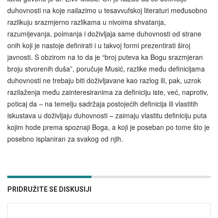
duhovnosti na koje nailazimo u tesavvufskoj literaturi međusobno
razlikuju srazmjerno razlikama u nivoima shvatanja,
razumijevanja, poimanja i doživljaja same duhovnosti od strane
onih koji je nastoje definirati i u takvoj formi prezentirati široj
javnosti. S obzirom na to da je “broj puteva ka Bogu srazmjeran
broju stvorenih duša”, poručuje Musić, razlike među definicijama
duhovnosti ne trebaju biti doživljavane kao razlog ili, pak, uzrok
razilaženja među zainteresiranima za definiciju iste, već, naprotiv,
poticaj da – na temelju sadržaja postojećih definicija ili vlastitih
iskustava u doživljaju duhovnosti – zaimaju vlastitu definiciju puta
kojim hode prema spoznaji Boga, a koji je poseban po tome što je
posebno isplaniran za svakog od njih.
PRIDRUŽITE SE DISKUSIJI