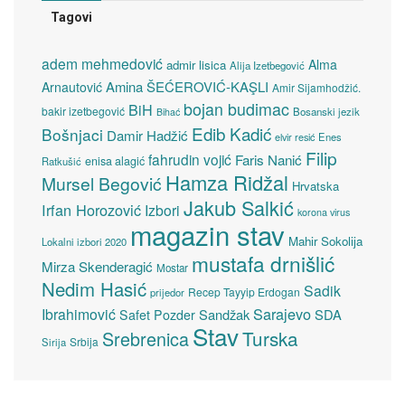
Tagovi
adem mehmedović
Alma
admir lisica
Alija Izetbegović
Amina ŠEĆEROVIĆ-KAŞLI
Arnautović
Amir Sijamhodžić.
bojan budimac
BiH
bakir izetbegović
Bosanski jezik
Bihać
Edib Kadić
Bošnjaci
Damir Hadžić
elvir resić
Enes
Filip
fahrudin vojić
Faris Nanić
enisa alagić
Ratkušić
Hamza Ridžal
Mursel Begović
Hrvatska
Jakub Salkić
Irfan Horozović
Izbori
korona virus
magazin stav
Mahir Sokolija
Lokalni izbori 2020
mustafa drnišlić
Mirza Skenderagić
Mostar
Nedim Hasić
Sadik
Recep Tayyip Erdogan
prijedor
Sarajevo
Ibrahimović
Sandžak
SDA
Safet Pozder
Stav
Turska
Srebrenica
Srbija
Sirija