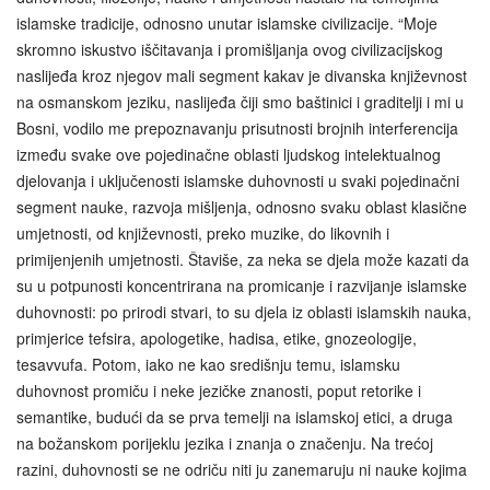
islamske tradicije, odnosno unutar islamske civilizacije. “Moje
skromno iskustvo iščitavanja i promišljanja ovog civilizacijskog
naslijeđa kroz njegov mali segment kakav je divanska književnost
na osmanskom jeziku, naslijeđa čiji smo baštinici i graditelji i mi u
Bosni, vodilo me prepoznavanju prisutnosti brojnih interferencija
između svake ove pojedinačne oblasti ljudskog intelektualnog
djelovanja i uključenosti islamske duhovnosti u svaki pojedinačni
segment nauke, razvoja mišljenja, odnosno svaku oblast klasične
umjetnosti, od književnosti, preko muzike, do likovnih i
primijenjenih umjetnosti. Štaviše, za neka se djela može kazati da
su u potpunosti koncentrirana na promicanje i razvijanje islamske
duhovnosti: po prirodi stvari, to su djela iz oblasti islamskih nauka,
primjerice tefsira, apologetike, hadisa, etike, gnozeologije,
tesavvufa. Potom, iako ne kao središnju temu, islamsku
duhovnost promiču i neke jezičke znanosti, poput retorike i
semantike, budući da se prva temelji na islamskoj etici, a druga
na božanskom porijeklu jezika i znanja o značenju. Na trećoj
razini, duhovnosti se ne odriču niti ju zanemaruju ni nauke kojima