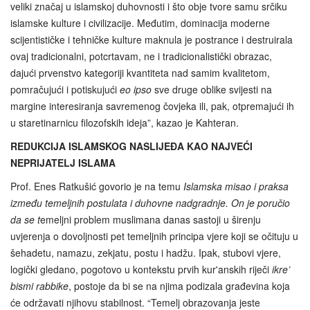
veliki značaj u islamskoj duhovnosti i što obje tvore samu srčiku
islamske kulture i civilizacije. Međutim, dominacija moderne
scijentističke i tehničke kulture maknula je postrance i destruirala
ovaj tradicionalni, potcrtavam, ne i tradicionalistički obrazac,
dajući prvenstvo kategoriji kvantiteta nad samim kvalitetom,
pomračujući i potiskujući
eo ipso
sve druge oblike svijesti na
margine interesiranja savremenog čovjeka ili, pak, otpremajući ih
u staretinarnicu filozofskih ideja”, kazao je Kahteran.
REDUKCIJA ISLAMSKOG NASLIJEĐA KAO NAJVEĆI
NEPRIJATELJ ISLAMA
Prof. Enes Ratkušić govorio je na temu
Islamska misao i praksa
između temeljnih postulata i duhovne nadgradnje. On je poručio
da se t
emeljni problem muslimana danas sastoji u širenju
uvjerenja o dovoljnosti pet temeljnih principa vjere koji se očituju u
šehadetu, namazu, zekjatu, postu i hadžu. Ipak, stubovi vjere,
logički gledano, pogotovo u kontekstu prvih kur'anskih riječi
ikre’
bismi rabbike
, postoje da bi se na njima podizala građevina koja
će održavati njihovu stabilnost. “Temelj obrazovanja jeste