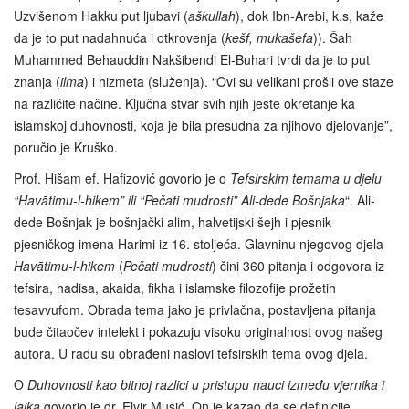
Uzvišenom Hakku put ljubavi (
aškullah
), dok Ibn-Arebi, k.s, kaže
da je to put nadahnuća i otkrovenja (
kešf, mukašefa
)). Šah
Muhammed Behauddin Nakšibendi El-Buhari tvrdi da je to put
znanja (
ilma
) i hizmeta (služenja). “Ovi su velikani prošli ove staze
na različite načine. Ključna stvar svih njih jeste okretanje ka
islamskoj duhovnosti, koja je bila presudna za njihovo djelovanje”,
poručio je Kruško.
Prof. Hišam ef. Hafizović govorio je o
Tefsirskim temama u djelu
“Havātimu-l-hikem” ili “Pečati mudrosti” Ali-dede Bošnjaka
“. Ali-
dede Bošnjak je bošnjački alim, halvetijski šejh i pjesnik
pjesničkog imena Harimi iz 16. stoljeća. Glavninu njegovog djela
Havātimu-l-hikem
(
Pečati mudrosti
) čini 360 pitanja i odgovora iz
tefsira, hadisa, akaida, fikha i islamske filozofije prožetih
tesavvufom. Obrada tema jako je privlačna, postavljena pitanja
bude čitaočev intelekt i pokazuju visoku originalnost ovog našeg
autora. U radu su obrađeni naslovi tefsirskih tema ovog djela.
O
Duhovnosti kao bitnoj razlici u pristupu nauci između vjernika i
laika
govorio je dr. Elvir Musić. On je kazao da se definicije