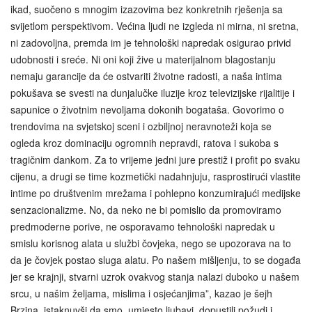
ikad, suočeno s mnogim izazovima bez konkretnih rješenja sa
svijetlom perspektivom. Većina ljudi ne izgleda ni mirna, ni sretna,
ni zadovoljna, premda im je tehnološki napredak osigurao privid
udobnosti i sreće. Ni oni koji žive u materijalnom blagostanju
nemaju garancije da će ostvariti životne radosti, a naša intima
pokušava se svesti na dunjalučke iluzije kroz televizijske rijalitije i
sapunice o životnim nevoljama dokonih bogataša. Govorimo o
trendovima na svjetskoj sceni i ozbiljnoj neravnoteži koja se
ogleda kroz dominaciju ogromnih nepravdi, ratova i sukoba s
tragičnim dankom. Za to vrijeme jedni jure prestiž i profit po svaku
cijenu, a drugi se time kozmetički nadahnjuju, rasprostirući vlastite
intime po društvenim mrežama i pohlepno konzumirajući medijske
senzacionalizme. No, da neko ne bi pomislio da promoviramo
predmoderne porive, ne osporavamo tehnološki napredak u
smislu korisnog alata u službi čovjeka, nego se upozorava na to
da je čovjek postao sluga alatu. Po našem mišljenju, to se događa
jer se krajnji, stvarni uzrok ovakvog stanja nalazi duboko u našem
srcu, u našim željama, mislima i osjećanjima”, kazao je šejh
Brzina, istaknuvši da smo, umjesto ljubavi, dopustili požudi i