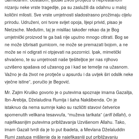
nizanju neke vrste tragedije, pa su zaslužili da odahnu u maloj
količini milosti. Sve vrste umjetnosti sladostrasno prožimaju cijelu
prirodu. Udruženi, oni tvore svijet opoja, lijepi privid, pisao je
Nietzsche. Međutim, taj je mislilac također rekao da je Bog
umjetnički proizvod te ga baš nije uputno mnogo citirati. Bog se
ne može izbrisati gumicom, ne može se premazati bojom, a ne
može se ni odigrati ni otpjevati na pozornici. Ipak, mimetički
shvaćeno, te su umjetnosti naše tješiteljice jer nas njihovo
uzvišeno spašava od užasnog pa i kad se temelje na užasnom.
Važno je da život ne protječe u apsurdu i da uvijek širi odslik neke
vječne istine”, poručio je Begović.
Mr. Zajim Kruško govorio je o putevima spoznaje imama Gazalija,
Ibn-Arebija, Dželaludina Rumija i šaha Nakšibenda. On je
istaknuo da nema sumnje kako su različiti stavovi četverice
spomenutih velikana tesavvufa, “muževa tarikata” (
arifi billahi
), o
najefikasnijim putevima približavanja Uzvišenom Allahu. Tako,
imam Gazali tvrdi da je to put ibadeta, a Mevlana Dželaluddin
Rumi zastupa mišljenje da je najefikasniji put približavanju