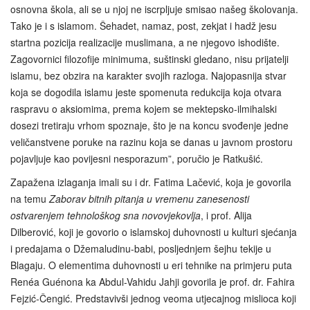
osnovna škola, ali se u njoj ne iscrpljuje smisao našeg školovanja.
Tako je i s islamom. Šehadet, namaz, post, zekjat i hadž jesu
startna pozicija realizacije muslimana, a ne njegovo ishodište.
Zagovornici filozofije minimuma, suštinski gledano, nisu prijatelji
islamu, bez obzira na karakter svojih razloga. Najopasnija stvar
koja se dogodila islamu jeste spomenuta redukcija koja otvara
raspravu o aksiomima, prema kojem se mektepsko-ilmihalski
dosezi tretiraju vrhom spoznaje, što je na koncu svođenje jedne
veličanstvene poruke na razinu koja se danas u javnom prostoru
pojavljuje kao povijesni nesporazum”, poručio je Ratkušić.
Zapažena izlaganja imali su i dr. Fatima Lačević, koja je govorila
na temu
Zaborav bitnih pitanja u vremenu zanesenosti
ostvarenjem tehnološkog sna novovjekovlja
, i prof. Alija
Dilberović, koji je govorio o islamskoj duhovnosti u kulturi sjećanja
i predajama o Džemaludinu-babi, posljednjem šejhu tekije u
Blagaju. O elementima duhovnosti u eri tehnike na primjeru puta
Renéa Guénona ka Abdul-Vahidu Jahji govorila je prof. dr. Fahira
Fejzić‑Čengić. Predstavivši jednog veoma utjecajnog mislioca koji