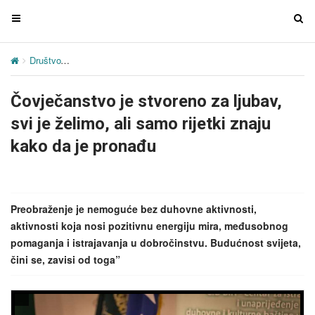
T
T
o
o
g
g
Društvo
Čovječanstvo je stvoreno za ljubav, svi je želimo, ali samo 
g
g
l
l
Čovječanstvo je stvoreno za ljubav,
e
e
n
n
svi je želimo, ali samo rijetki znaju
a
a
kako da je pronađu
v
v
i
i
g
g
a
a
Preobraženje je nemoguće bez duhovne aktivnosti,
t
t
aktivnosti koja nosi pozitivnu energiju mira, međusobnog
i
i
pomaganja i istrajavanja u dobročinstvu. Budućnost svijeta,
o
o
čini se, zavisi od toga”
n
n