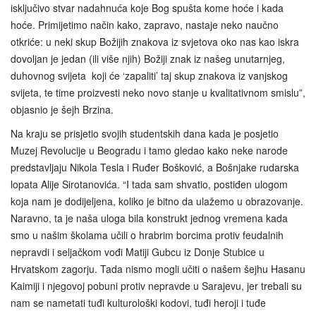
isključivo stvar nadahnuća koje Bog spušta kome hoće i kada
hoće. Primijetimo način kako, zapravo, nastaje neko naučno
otkriće: u neki skup Božijih znakova iz svjetova oko nas kao iskra
dovoljan je jedan (ili više njih) Božiji znak iz našeg unutarnjeg,
duhovnog svijeta koji će ‘zapaliti’ taj skup znakova iz vanjskog
svijeta, te time proizvesti neko novo stanje u kvalitativnom smislu”,
objasnio je šejh Brzina.
Na kraju se prisjetio svojih studentskih dana kada je posjetio
Muzej Revolucije u Beogradu i tamo gledao kako neke narode
predstavljaju Nikola Tesla i Ruđer Bošković, a Bošnjake rudarska
lopata Alije Sirotanovića. “I tada sam shvatio, postiđen ulogom
koja nam je dodijeljena, koliko je bitno da ulažemo u obrazovanje.
Naravno, ta je naša uloga bila konstrukt jednog vremena kada
smo u našim školama učili o hrabrim borcima protiv feudalnih
nepravdi i seljačkom vođi Matiji Gubcu iz Donje Stubice u
Hrvatskom zagorju. Tada nismo mogli učiti o našem šejhu Hasanu
Kaimiji i njegovoj pobuni protiv nepravde u Sarajevu, jer trebali su
nam se nametati tuđi kulturološki kodovi, tuđi heroji i tuđe