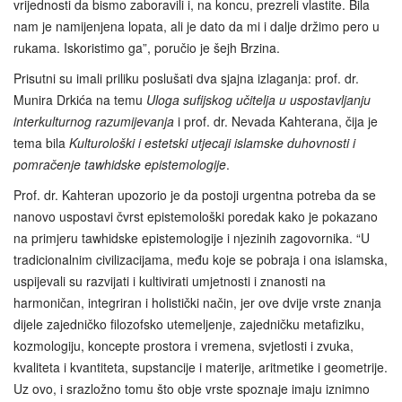
vrijednosti da bismo zaboravili i, na koncu, prezreli vlastite. Bila
nam je namijenjena lopata, ali je dato da mi i dalje držimo pero u
rukama. Iskoristimo ga”, poručio je šejh Brzina.
Prisutni su imali priliku poslušati dva sjajna izlaganja: prof. dr.
Munira Drkića na temu
Uloga sufijskog učitelja u uspostavljanju
interkulturnog razumijevanja
i prof. dr. Nevada Kahterana, čija je
tema bila
Kulturološki i estetski utjecaji islamske duhovnosti i
pomračenje tawhidske epistemologije
.
Prof. dr. Kahteran upozorio je da postoji urgentna potreba da se
nanovo uspostavi čvrst epistemološki poredak kako je pokazano
na primjeru tawhidske epistemologije i njezinih zagovornika. “U
tradicionalnim civilizacijama, među koje se pobraja i ona islamska,
uspijevali su razvijati i kultivirati umjetnosti i znanosti na
harmoničan, integriran i holistički način, jer ove dvije vrste znanja
dijele zajedničko filozofsko utemeljenje, zajedničku metafiziku,
kozmologiju, koncepte prostora i vremena, svjetlosti i zvuka,
kvaliteta i kvantiteta, supstancije i materije, aritmetike i geometrije.
Uz ovo, i srazložno tomu što obje vrste spoznaje imaju iznimno