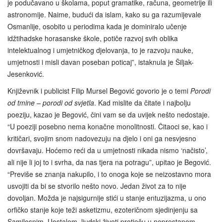
je podučavano u školama, poput gramatike, računa, geometrije ili
astronomije. Naime, budući da islam, kako su ga razumijevale
Osmanlije, osobito u periodima kada je dominiralo učenje
idžtihadske horasanske škole, potiče razvoj svih oblika
intelektualnog i umjetničkog djelovanja, to je razvoju nauke,
umjetnosti i misli davan poseban poticaj”, istaknula je Šiljak-
Jesenković.
Književnik i publicist Filip Mursel Begović govorio je o temi
Porodi
od tmine – porodi od svjetla
. Kad mislite da čitate i najbolju
poeziju, kazao je Begović, čini vam se da uvijek nešto nedostaje.
“U poeziji posebno nema konačne monolitnosti. Čitaoci se, kao i
kritičari, svojim snom nadovezuju na djelo i oni ga nesvjesno
dovršavaju. Hoćemo reći da u umjetnosti nikada nismo ‘načisto’,
ali nije li joj to i svrha, da nas tjera na potragu”, upitao je Begović.
“Previše se znanja nakupilo, i to onoga koje se neizostavno mora
usvojiti da bi se stvorilo nešto novo. Jedan život za to nije
dovoljan. Možda je najsigurnije stići u stanje entuzijazma, u ono
orfičko stanje koje teži asketizmu, ezoteričnom sjedinjenju sa
Samilosnim. Uostalom, ljudski životi protječu u neprestanom