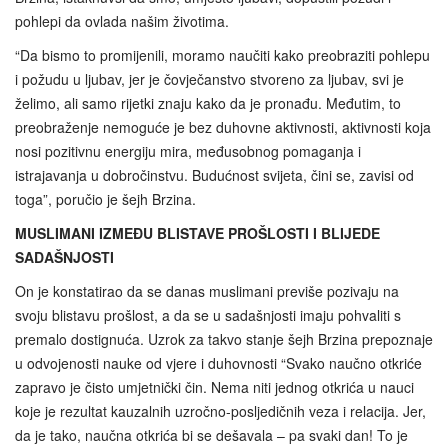
pohlepi da ovlada našim životima.
“Da bismo to promijenili, moramo naučiti kako preobraziti pohlepu
i požudu u ljubav, jer je čovječanstvo stvoreno za ljubav, svi je
želimo, ali samo rijetki znaju kako da je pronađu. Međutim, to
preobraženje nemoguće je bez duhovne aktivnosti, aktivnosti koja
nosi pozitivnu energiju mira, međusobnog pomaganja i
istrajavanja u dobročinstvu. Budućnost svijeta, čini se, zavisi od
toga”, poručio je šejh Brzina.
MUSLIMANI IZMEĐU BLISTAVE PROŠLOSTI I BLIJEDE
SADAŠNJOSTI
On je konstatirao da se danas muslimani previše pozivaju na
svoju blistavu prošlost, a da se u sadašnjosti imaju pohvaliti s
premalo dostignuća. Uzrok za takvo stanje šejh Brzina prepoznaje
u odvojenosti nauke od vjere i duhovnosti “Svako naučno otkriće
zapravo je čisto umjetnički čin. Nema niti jednog otkrića u nauci
koje je rezultat kauzalnih uzročno-posljedičnih veza i relacija. Jer,
da je tako, naučna otkrića bi se dešavala – pa svaki dan! To je