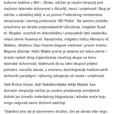
kulturne baštine u BiH – Stolac, održan je naučni simpozij pod
nazivom
Islamska duhovnost u filozofiji, nauci i umjetnosti
. Skup je
održan u stolačkoj tekiji, a uz pomoć Federalnog ministarstva
obrazovanja i Javnog preduzeća “BH Pošta”. Na samom početku
prisutnima se obratio potpredsjednik Udruženja, magistar Suad
ef. Mujakić, izrazivši im dobrodošlicu i prepustivši riječ izaslaniku
reisul-uleme Huseina ef. Kavazovića, magistru hafizu Mensuru ef.
Malkiću, direktoru Gazi Husrev‑begove medrese i prvom imamu
Begove džamije. Hafiz Malkić prenio je selame od reisul-uleme i
izrazio radost zbog organiziranja naučnog skupa na temu
islamske duhovnosti, istaknuvši da su takvi skupovi prijeko
potrebni, naročito danas, u vremenu dezintegracije tradicionalnih
duhovnih paradigmi i njihovog odvajanja od nauke i umjetnosti.
Halil Brzina Hulusi, šejh Nakšibendijske tekije Mejtaš, kao
domaćin simpozija održao je uvodno predavanje primijetivši
duboki jaz između materijalnog blagostanja i istinske sreće koju
mogu osigurati samo duhovni sadržaji.
“Svjedoci smo da je savremeno društvo, čini se danas više nego