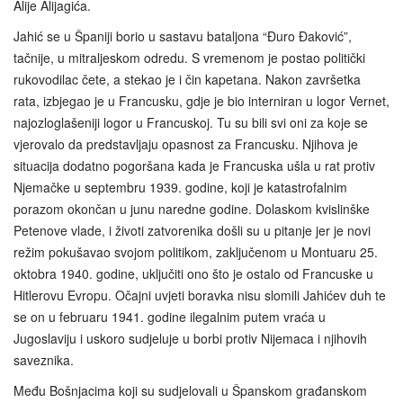
Alije Alijagića.
Jahić se u Španiji borio u sastavu bataljona “Đuro Đaković”,
tačnije, u mitraljeskom odredu. S vremenom je postao politički
rukovodilac čete, a stekao je i čin kapetana. Nakon završetka
rata, izbjegao je u Francusku, gdje je bio interniran u logor Vernet,
najozloglašeniji logor u Francuskoj. Tu su bili svi oni za koje se
vjerovalo da predstavljaju opasnost za Francusku. Njihova je
situacija dodatno pogoršana kada je Francuska ušla u rat protiv
Njemačke u septembru 1939. godine, koji je katastrofalnim
porazom okončan u junu naredne godine. Dolaskom kvislinške
Petenove vlade, i životi zatvorenika došli su u pitanje jer je novi
režim pokušavao svojom politikom, zaključenom u Montuaru 25.
oktobra 1940. godine, uključiti ono što je ostalo od Francuske u
Hitlerovu Evropu. Očajni uvjeti boravka nisu slomili Jahićev duh te
se on u februaru 1941. godine ilegalnim putem vraća u
Jugoslaviju i uskoro sudjeluje u borbi protiv Nijemaca i njihovih
saveznika.
Među Bošnjacima koji su sudjelovali u Španskom građanskom