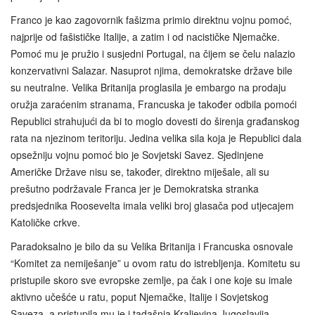
Franco je kao zagovornik fašizma primio direktnu vojnu pomoć,
najprije od fašističke Italije, a zatim i od nacističke Njemačke.
Pomoć mu je pružio i susjedni Portugal, na čijem se čelu nalazio
konzervativni Salazar. Nasuprot njima, demokratske države bile
su neutralne. Velika Britanija proglasila je embargo na prodaju
oružja zaraćenim stranama, Francuska je također odbila pomoći
Republici strahujući da bi to moglo dovesti do širenja građanskog
rata na njezinom teritoriju. Jedina velika sila koja je Republici dala
opsežniju vojnu pomoć bio je Sovjetski Savez. Sjedinjene
Američke Države nisu se, također, direktno miješale, ali su
prešutno podržavale Franca jer je Demokratska stranka
predsjednika Roosevelta imala veliki broj glasača pod utjecajem
Katoličke crkve.
Paradoksalno je bilo da su Velika Britanija i Francuska osnovale
“Komitet za nemiješanje” u ovom ratu do istrebljenja. Komitetu su
pristupile skoro sve evropske zemlje, pa čak i one koje su imale
aktivno učešće u ratu, poput Njemačke, Italije i Sovjetskog
Saveza, a pristupila mu je i tadašnja Kraljevina Jugoslavija.