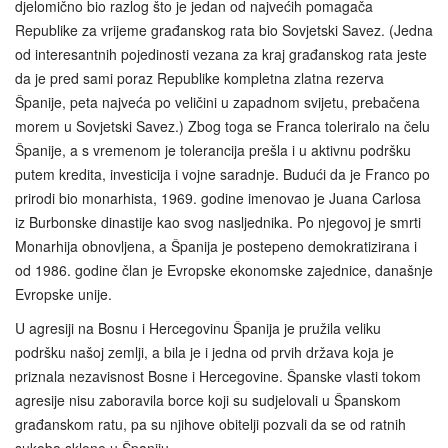
djelomično bio razlog što je jedan od najvećih pomagača
Republike za vrijeme građanskog rata bio Sovjetski Savez. (Jedna
od interesantnih pojedinosti vezana za kraj građanskog rata jeste
da je pred sami poraz Republike kompletna zlatna rezerva
Španije, peta najveća po veličini u zapadnom svijetu, prebačena
morem u Sovjetski Savez.) Zbog toga se Franca toleriralo na čelu
Španije, a s vremenom je tolerancija prešla i u aktivnu podršku
putem kredita, investicija i vojne saradnje. Budući da je Franco po
prirodi bio monarhista, 1969. godine imenovao je Juana Carlosa
iz Burbonske dinastije kao svog nasljednika. Po njegovoj je smrti
Monarhija obnovljena, a Španija je postepeno demokratizirana i
od 1986. godine član je Evropske ekonomske zajednice, današnje
Evropske unije.
U agresiji na Bosnu i Hercegovinu Španija je pružila veliku
podršku našoj zemlji, a bila je i jedna od prvih država koja je
priznala nezavisnost Bosne i Hercegovine. Španske vlasti tokom
agresije nisu zaboravila borce koji su sudjelovali u Španskom
građanskom ratu, pa su njihove obitelji pozvali da se od ratnih