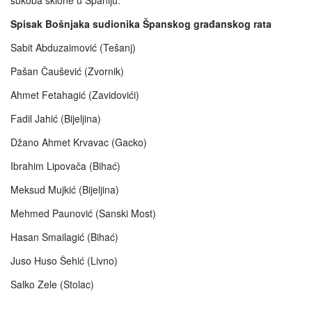
sukoba sklone u Španiju.
Spisak Bošnjaka sudionika Španskog građanskog rata
Sabit Abduzaimović (Tešanj)
Pašan Čaušević (Zvornik)
Ahmet Fetahagić (Zavidovići)
Fadil Jahić (Bijeljina)
Džano Ahmet Krvavac (Gacko)
Ibrahim Lipovača (Bihać)
Meksud Mujkić (Bijeljina)
Mehmed Paunović (Sanski Most)
Hasan Smailagić (Bihać)
Juso Huso Šehić (Livno)
Salko Zele (Stolac)