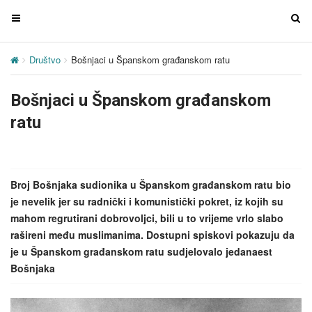
T
T
o
o
g
g
Društvo
Bošnjaci u Španskom građanskom ratu
g
g
l
l
Bošnjaci u Španskom građanskom
e
e
n
n
ratu
a
a
v
v
i
i
g
g
Broj Bošnjaka sudionika u Španskom građanskom ratu bio
a
a
je nevelik jer su radnički i komunistički pokret, iz kojih su
t
t
mahom regrutirani dobrovoljci, bili u to vrijeme vrlo slabo
i
i
rašireni među muslimanima. Dostupni spiskovi pokazuju da
o
o
je u Španskom građanskom ratu sudjelovalo jedanaest
n
n
Bošnjaka