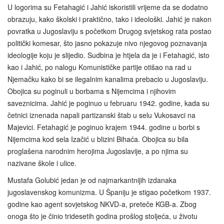
U logorima su Fetahagić i Jahić iskoristili vrijeme da se dodatno
obrazuju, kako školski i praktično, tako i ideološki. Jahić je nakon
povratka u Jugoslaviju s početkom Drugog svjetskog rata postao
politički komesar, što jasno pokazuje nivo njegovog poznavanja
ideologije koju je slijedio. Sudbina je htjela da je i Fetahagić, isto
kao i Jahić, po nalogu Komunističke partije otišao na rad u
Njemačku kako bi se ilegalnim kanalima prebacio u Jugoslaviju.
Obojica su poginuli u borbama s Nijemcima i njihovim
saveznicima. Jahić je poginuo u februaru 1942. godine, kada su
četnici iznenada napali partizanski štab u selu Vukosavci na
Majevici. Fetahagić je poginuo krajem 1944. godine u borbi s
Nijemcima kod sela Izačić u blizini Bihaća. Obojica su bila
proglašena narodnim herojima Jugoslavije, a po njima su
nazivane škole i ulice.
Mustafa Golubić jedan je od najmarkantnijih izdanaka
jugoslavenskog komunizma. U Španiju je stigao početkom 1937.
godine kao agent sovjetskog NKVD-a, preteče KGB-a. Zbog
onoga što je činio tridesetih godina prošlog stoljeća, u životu