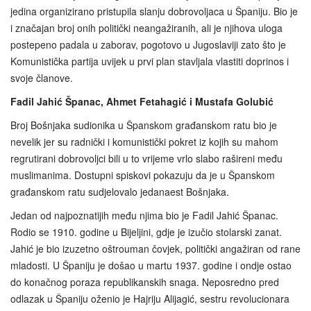
jedina organizirano pristupila slanju dobrovoljaca u Španiju. Bio je
i značajan broj onih politički neangažiranih, ali je njihova uloga
postepeno padala u zaborav, pogotovo u Jugoslaviji zato što je
Komunistička partija uvijek u prvi plan stavljala vlastiti doprinos i
svoje članove.
Fadil Jahić Španac, Ahmet Fetahagić i Mustafa Golubić
Broj Bošnjaka sudionika u Španskom građanskom ratu bio je
nevelik jer su radnički i komunistički pokret iz kojih su mahom
regrutirani dobrovoljci bili u to vrijeme vrlo slabo rašireni među
muslimanima. Dostupni spiskovi pokazuju da je u Španskom
građanskom ratu sudjelovalo jedanaest Bošnjaka.
Jedan od najpoznatijih među njima bio je Fadil Jahić Španac.
Rodio se 1910. godine u Bijeljini, gdje je izučio stolarski zanat.
Jahić je bio izuzetno oštrouman čovjek, politički angažiran od rane
mladosti. U Španiju je došao u martu 1937. godine i ondje ostao
do konačnog poraza republikanskih snaga. Neposredno pred
odlazak u Španiju oženio je Hajriju Alijagić, sestru revolucionara