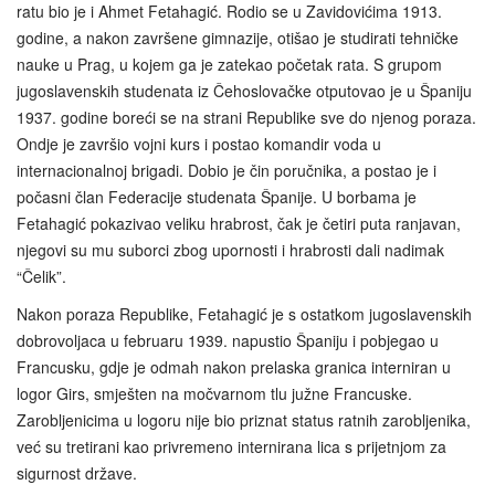
ratu bio je i Ahmet Fetahagić. Rodio se u Zavidovićima 1913.
godine, a nakon završene gimnazije, otišao je studirati tehničke
nauke u Prag, u kojem ga je zatekao početak rata. S grupom
jugoslavenskih studenata iz Čehoslovačke otputovao je u Španiju
1937. godine boreći se na strani Republike sve do njenog poraza.
Ondje je završio vojni kurs i postao komandir voda u
internacionalnoj brigadi. Dobio je čin poručnika, a postao je i
počasni član Federacije studenata Španije. U borbama je
Fetahagić pokazivao veliku hrabrost, čak je četiri puta ranjavan,
njegovi su mu suborci zbog upornosti i hrabrosti dali nadimak
“Čelik”.
Nakon poraza Republike, Fetahagić je s ostatkom jugoslavenskih
dobrovoljaca u februaru 1939. napustio Španiju i pobjegao u
Francusku, gdje je odmah nakon prelaska granica interniran u
logor Girs, smješten na močvarnom tlu južne Francuske.
Zarobljenicima u logoru nije bio priznat status ratnih zarobljenika,
već su tretirani kao privremeno internirana lica s prijetnjom za
sigurnost države.