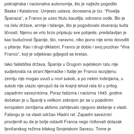
pokrajinska i nacionalna autonomija, što je najteže pogodilo
Baske i Katalonce. Umjesto ustava, donesena je tzv. “Povelja
Španaca”, a Franco je uzeo titulu
kaudilja,
odnosno vođe. Bio je
na čelu države, armije i falange, što je pogodovalo stvaranju kulta
ličnosti. Njemu se vrlo brzo pripisuju sve pobjede, predstavljan je
kao budućnost Španije, što, naravno, niko javno nije smio dovoditi
u pitanje. Kao i drugi diktatori, Franco je dobio i svoj pozdrav “Viva
Franco”, koji je odjekivao gdjegod se kretao.
Iako fašistička država, Španija u Drugom svjetskom ratu nije
sudjelovala na strani Njemačke i Italije jer Franco iscrpljenu
zemlju nije mogao uvući u novi sukob, a po nekim indicijama, u
sukob nije ulazio vjerujući da će krajnji ishod rata ići u prilog
zapadnim saveznicima. Poraz fašizma i nacizma 1945. godine
dočekan je u Španiji s velikom zebnjom jer se u pojedinim
evropskim zemljama aktivno zahtijevalo njegovo skidanje s vlasti.
Falangu je na vlasti održao Hladni rat. Zapadni saveznici
procijenili su da je bolje ostaviti Franca nego rizikovati dolazak
ljevičarskog režima bliskog Sovjetskom Savezu. Tome je