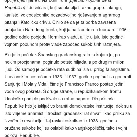
opcije ujedinjene u Narodni front (
Ejército Popular de la
República)
i desničara, koji su okupljali razne grupe: falangu,
karliste, veleposjednike nezadovoljne rješavanjem agrarnog
pitanja i Katoličku crkvu. Činilo se da je ta borba završena
pobjedom Narodnog fronta, koji je na izborima u februaru 1936.
godine odnio pobjedu i formirao vladu, ali je u julu iste godine
vojnom pobunom protiv vlade započeo sukob širih razmjera.
Bio je to početak Španskog građanskog rata, u kojem je, po
nekim procjenama, poginulo petsto hiljada, a po drugim milion
ljudi. Od samog je početka rata sudbina išla u prilog falangistima.
U avionskim nesrećama 1936. i 1937. godine poginuli su generali
Sanjurjo i Mola y Vidal, čime je Francisco Franco postao jedini
vođa ovog pokreta. S druge strane, u republikanskom frontu
ideološke podjele podrivale su ratne napore. Dio pristaša
Republike htio je isključivo braniti demokratske institucije, dok su u
isto vrijeme anarhisti i trockisti građanski rat shvatili kao priliku za
izvođenje revolucije. Taj raskol eskalirao je 1938. godine u
oružane sukobe koji su oslabili kako vanjskopolitički, tako i vojni
položaj Republike.