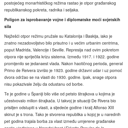
postojećeg monarhističkog režima rastao je otpor građanskog
republikanskog pokreta, radnika i seljaka.
Poligon za isprobavanje vojne i diplomatske moći svjetskih
sila
Najžešći otpor režimu pružale su Katalonija i Baskija, iako je
znatno nezadovoljstvo bilo prisutno i u većim urbanim centrima,
poput Madrida, Valencije i Seville. Represija nad ovim pokretom
otpora nije spriječila krizu sistema. Između 1917. i 1922. godine
promijenilo se jedanaest vlada. Nakon haotičnog perioda, general
Primo de Reivera izvršio je 1923. godine državni udar i uz pomoć
dvora održao se na vlasti do 1930. godine. Ipak, snage otpora
nisu pokazivale želju da odustanu od borbe.
Te je godine u Španiji bilo više od petsto štrajkova u kojima je
učestvovalo milion štrajkača. U takvoj je situaciji De Rivera bio
prisiljen odstupiti s vlasti, a sljedeće godine i kralj Alfonso XIII
skinut je s trona. Tako je stvorena republika u kojoj je u narednih
pet godina trajala borba za vlast između umjerene građanske