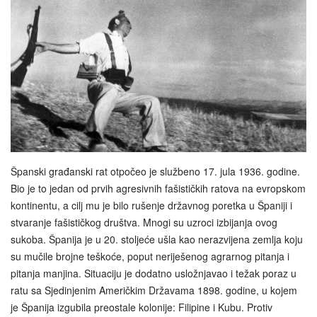
Španski građanski rat otpočeo je službeno 17. jula 1936. godine.
Bio je to jedan od prvih agresivnih fašističkih ratova na evropskom
kontinentu, a cilj mu je bilo rušenje državnog poretka u Španiji i
stvaranje fašističkog društva. Mnogi su uzroci izbijanja ovog
sukoba. Španija je u 20. stoljeće ušla kao nerazvijena zemlja koju
su mučile brojne teškoće, poput neriješenog agrarnog pitanja i
pitanja manjina. Situaciju je dodatno usložnjavao i težak poraz u
ratu sa Sjedinjenim Američkim Državama 1898. godine, u kojem
je Španija izgubila preostale kolonije: Filipine i Kubu. Protiv