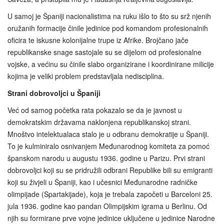
U samoj je Španiji nacionalistima na ruku išlo to što su srž njenih
oružanih formacije činile jedinice pod komandom profesionalnih
oficira te iskusne kolonijalne trupe iz Afrike. Brojčano jače
republikanske snage sastojale su se dijelom od profesionalne
vojske, a većinu su činile slabo organizirane i koordinirane milicije
kojima je veliki problem predstavljala nedisciplina.
Strani dobrovoljci u Španiji
Već od samog početka rata pokazalo se da je javnost u
demokratskim državama naklonjena republikanskoj strani.
Mnoštvo intelektualaca stalo je u odbranu demokratije u Španiji.
To je kulminiralo osnivanjem Međunarodnog komiteta za pomoć
španskom narodu u augustu 1936. godine u Parizu. Prvi strani
dobrovoljci koji su se pridružili odbrani Republike bili su emigranti
koji su živjeli u Španiji, kao i učesnici Međunarodne radničke
olimpijade (Spartakijade), koja je trebala započeti u Barceloni 25.
jula 1936. godine kao pandan Olimpijskim igrama u Berlinu. Od
njih su formirane prve vojne jedinice uključene u jedinice Narodne