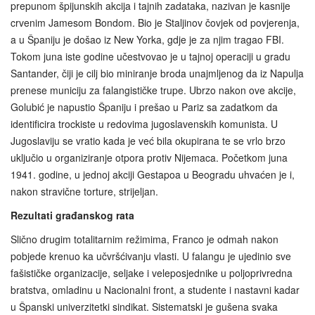
prepunom špijunskih akcija i tajnih zadataka, nazivan je kasnije
crvenim Jamesom Bondom. Bio je Staljinov čovjek od povjerenja,
a u Španiju je došao iz New Yorka, gdje je za njim tragao FBI.
Tokom juna iste godine učestvovao je u tajnoj operaciji u gradu
Santander, čiji je cilj bio miniranje broda unajmljenog da iz Napulja
prenese municiju za falangističke trupe. Ubrzo nakon ove akcije,
Golubić je napustio Španiju i prešao u Pariz sa zadatkom da
identificira trockiste u redovima jugoslavenskih komunista. U
Jugoslaviju se vratio kada je već bila okupirana te se vrlo brzo
uključio u organiziranje otpora protiv Nijemaca. Početkom juna
1941. godine, u jednoj akciji Gestapoa u Beogradu uhvaćen je i,
nakon stravične torture, strijeljan.
Rezultati građanskog rata
Slično drugim totalitarnim režimima, Franco je odmah nakon
pobjede krenuo ka učvršćivanju vlasti. U falangu je ujedinio sve
fašističke organizacije, seljake i veleposjednike u poljoprivredna
bratstva, omladinu u Nacionalni front, a studente i nastavni kadar
u Španski univerzitetki sindikat. Sistematski je gušena svaka