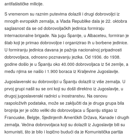
antifašističke milicije.
S vremenom su raznim putevima dolazili i drugi dobrovoljci iz
mnogih evropskih zemalja, a Vlada Republike dala je 22. oktobra
saglasnost da se od dobrovoljačkih jedinica formiraju
internacionalne brigade. Na jugu Španije, u Albaceteu, formiran je
štab koji je primao dobrovoljce i organizirao ih u borbene jedinice.
U formiranju jedinica davana je pažnja nacionalnoj pripadnosti
dobrovoljaca, odnosno poznavanju jezika. Od 1936. do 1938.
godine došlo je u Španiju oko 40.000 dobrovoljaca iz 54 zemlje, a
među njima se našlo i 1.900 boraca iz Kraljevine Jugoslavije.
Jugoslavenski su dobrovoljci u Španiju dolazili iz više zemalja. U
prvoj grupi našli su se oni koji su došli direktno iz Jugoslavije, u
drugoj jugoslavenski radnici u inostranstvu. Na osnovu
raspoloživih podataka, može se zaključiti da je druga grupa bila
brojnija jer je očito veliki dio dobrovoljaca u Španiju stigao iz
Francuske, Belgije, Sjedinjenih Američkih Država, Kanade i drugih
zemalja. Većina dobrovoljaca koji su dolazili iz Jugoslavije bili su
komunisti, što je bilo i logično budući da je Komunistička partija