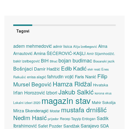
Tagovi
adem mehmedović
Alma
admir lisica
Alija Izetbegović
Amina ŠEĆEROVIĆ-KAŞLI
Arnautović
Amir Sijamhodžić.
bojan budimac
BiH
bakir izetbegović
Bosanski jezik
Bihać
Edib Kadić
Bošnjaci
Damir Hadžić
elvir resić
Enes
Filip
fahrudin vojić
Faris Nanić
enisa alagić
Ratkušić
Hamza Ridžal
Mursel Begović
Hrvatska
Jakub Salkić
Irfan Horozović
Izbori
korona virus
magazin stav
Mahir Sokolija
Lokalni izbori 2020
mustafa drnišlić
Mirza Skenderagić
Mostar
Nedim Hasić
Sadik
Recep Tayyip Erdogan
prijedor
Sarajevo
Ibrahimović
Sandžak
SDA
Safet Pozder