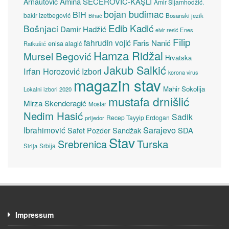
Amina ŠEĆEROVIĆ-KAŞLI
Arnautović
Amir Sijamhodžić.
bojan budimac
BiH
bakir izetbegović
Bosanski jezik
Bihać
Edib Kadić
Bošnjaci
Damir Hadžić
elvir resić
Enes
Filip
fahrudin vojić
Faris Nanić
enisa alagić
Ratkušić
Hamza Ridžal
Mursel Begović
Hrvatska
Jakub Salkić
Irfan Horozović
Izbori
korona virus
magazin stav
Mahir Sokolija
Lokalni izbori 2020
mustafa drnišlić
Mirza Skenderagić
Mostar
Nedim Hasić
Sadik
Recep Tayyip Erdogan
prijedor
Sarajevo
Ibrahimović
Sandžak
SDA
Safet Pozder
Stav
Turska
Srebrenica
Srbija
Sirija
Impressum