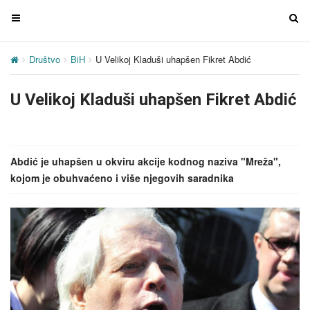
T
T
o
o
g
g
Društvo
BiH
U Velikoj Kladuši uhapšen Fikret Abdić
g
g
l
l
U Velikoj Kladuši uhapšen Fikret Abdić
e
e
n
n
a
a
v
v
Abdić je uhapšen u okviru akcije kodnog naziva "Mreža",
i
i
kojom je obuhvaćeno i više njegovih saradnika
g
g
a
a
t
t
i
i
o
o
n
n