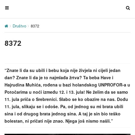
T
T
o
o
g
g
Društvo
8372
g
g
l
l
8372
e
e
n
n
a
a
v
v
“Znate li da su ubili i bebu koja nije živjela ni cijeli jedan
i
i
dan? Znate li da je to najmlađa žrtva? Ta beba Have i
g
g
Hajrudina Muhića, rođena u bazi holandskog UNPROFOR-a u
a
a
Potočarima u noći između 12. i 13. jula! Ne želim da se samo
t
t
11. jula priča o Srebrenici. Slabo se ko obazire na nas. Dođu
i
i
11. jula, slikaju se i odoše. Pa, od jednog su mi brata ubili
o
o
sina i od drugog brata jednog sina. A taj je sin bio teško
n
n
bolestan, ni pričati nije znao. Njega još nismo našli.”