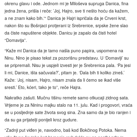
okrenu glavu i ode. Jednom mi je Miloševa supruga Danica, fina
jedna žena, prišla i reče: ’Joj, Hajro, sve ti nešto hoću da kažem,
a ne znam kako bih.'“ Danica je Hajri ispričala da je Crveni krst,
nakon što su Bošnjaci protjerani iz Srebrenice, srpske žene slao
da čiste napuštene objekte. Danicu je zapalo da čisti hotel
“Domavija”.
“Kaže mi Danica da je tamo našla puno papira, uspomena na
Ninu. Nino je pisao tekst za pozorišnu predstavu. U ‘Domaviji’ su
se pripremali. Nisu je uspjeli izvesti jer je Srebrenica pala. ‘Pa jesi
li mi, Danice, išta sačuvala?’, pitam je. ‘Dala bih ti koliko zineš.’
Kaže: ‘Joj, nisam, Hajro, nisam znala da li ćemo se ikad više
sresti.’ Eto, kćeri, tako je to”, reče Hajra.
Nakratko zašuti. Mučnu tišinu remete samo otkucaji zidnog sata.
Vrijeme je za Nininu majku stalo na 11. julu. Kad i progovori, vraća
se u posljednje sate života svog sina. Zna samo da je bio ranjen i
da su ga prijatelji ponijeli kroz gudure.
“Zadnji put viđen je, navodno, baš kod Bokčinog Potoka. Nema