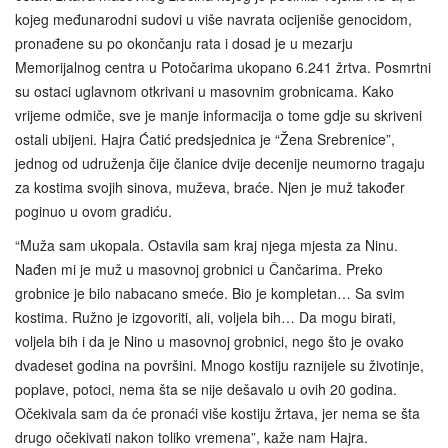
kojeg međunarodni sudovi u više navrata ocijeniše genocidom,
pronađene su po okončanju rata i dosad je u mezarju
Memorijalnog centra u Potočarima ukopano 6.241 žrtva. Posmrtni
su ostaci uglavnom otkrivani u masovnim grobnicama. Kako
vrijeme odmiče, sve je manje informacija o tome gdje su skriveni
ostali ubijeni. Hajra Ćatić predsjednica je “Žena Srebrenice”,
jednog od udruženja čije članice dvije decenije neumorno tragaju
za kostima svojih sinova, muževa, braće. Njen je muž također
poginuo u ovom gradiću.
“Muža sam ukopala. Ostavila sam kraj njega mjesta za Ninu.
Nađen mi je muž u masovnoj grobnici u Čančarima. Preko
grobnice je bilo nabacano smeće. Bio je kompletan… Sa svim
kostima. Ružno je izgovoriti, ali, voljela bih… Da mogu birati,
voljela bih i da je Nino u masovnoj grobnici, nego što je ovako
dvadeset godina na površini. Mnogo kostiju raznijele su životinje,
poplave, potoci, nema šta se nije dešavalo u ovih 20 godina.
Očekivala sam da će pronaći više kostiju žrtava, jer nema se šta
drugo očekivati nakon toliko vremena”, kaže nam Hajra.