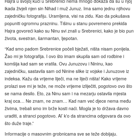
Hajra u svojoj kući u Srebrenici nema mnogo dokaza da su u njoj
ikada živjeli njen sin Nihad i muž Junuz. Ima samo jednu njihovu
zajedničku fotografiju. Uramljena, visi na zidu. Kao da pokušava
popuniti ogromnu prazninu. Tišinu u stanu povremeno prekida
Hajra govoreći kako su Ninu svi znali u Srebrenici, kako je bio pun
života, svestran, šarmantan, ljepotan.
“Kad smo padom Srebrenice počeli bježati, ništa nisam ponijela.
Žao mi je fotografija. I ovo što imam skupila sam od rodbine i
komšija kad sam se vratila. Ovu Junuzovu i Nininu, kao
zajedničku, sastavila sam od Ninine slike iz vojske i Junuzove iz
indeksa. Kažu da vrijeme liječi, ma ne liječi ništa! Kako vrijeme
prolazi sve mi je teže, ne može vrijeme izliječiti, pogotovo ovo što
se nama desilo. Eto, za Ninu sam i na mezarju ostavila mjesta
kraj oca… Ne znam, ne znam… Kad nam već djece nema među
živima, trebali smo im brže kosti naći. Mogla je to država davno
uraditi, a stranci pogotovo. Al’ k'o da strancima odgovara da ovo
što duže traje.”
Informacije o masovnim grobnicama sve se teže dobijaju.