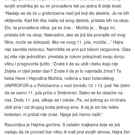
svojih srodnika jer su im pronađene tek po jedna ili dvije kosti.
“Nadaju se da će u grobnicama naći još koji dio skeleta. Ja ne bih
oklijevala. Kad bih išta našla od svog djeteta, pristala bih na ukop.
Eto, ta pronađena vilica, pa ko zna… Možda je… Boga mi,
pristala bih na ukop. Naknadno, ako se još šta pronađe od mog
Nine, može se dokopati. Ako ne ovog 11. jula, možda…” Hajra
nije završila rečenicu. Namrštila se prvi put tokom razgovora. Glas
joj više nije jednoličan, prestala je rukom pokazivati svoju donju
vilicu i progovorila ljutito: “Znate li da su ubili i bebu koja nije
živjela ni cijeli jedan dan? Znate li da je to najmlađa žrtva? Ta
beba Have i Hajrudina Muhića, rođena u bazi holandskog
UNPROFOR-a u Potočarima u noći između 12. i 13. jula! Ne želim
da se samo 11. jula priča o Srebrenici. Slabo se ko obazire na
nas. Dođu 11. jula, slikaju se i odoše. Pa, od jednog su mi brata
ubili sina i od drugog brata jednog sina. A taj je sin bio teško
bolestan, ni pričati nije znao. Njega još nismo našli.”
Razumljiva je Hajrina gorčina. S ostalim majkama koje se još
nadaju da će pronaći bar vilicu ili mali prst svojih sinova, Hajra živi