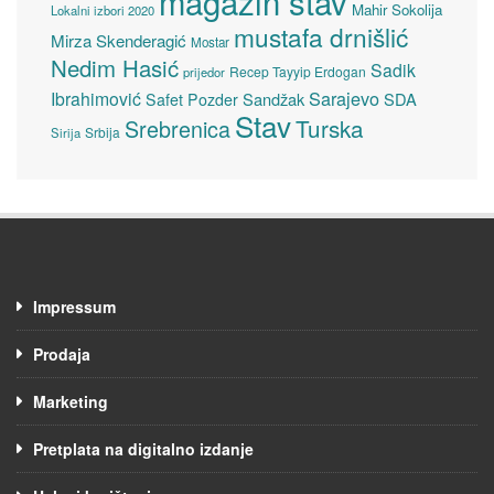
magazin stav
Mahir Sokolija
Lokalni izbori 2020
mustafa drnišlić
Mirza Skenderagić
Mostar
Nedim Hasić
Sadik
Recep Tayyip Erdogan
prijedor
Sarajevo
Ibrahimović
Sandžak
SDA
Safet Pozder
Stav
Turska
Srebrenica
Srbija
Sirija
Impressum
Prodaja
Marketing
Pretplata na digitalno izdanje