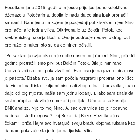
Početkom juna 2015. godine, mjesec prije još jedne kolektivne
dženaze u Potočarima, dobila je nadu da će sina ipak pronaći i
sahraniti. Na mjestu na kojem je posljednji put živ viđen njen Nino
pronađena je jedna vilica. Otkrivena je uz Bokčin Potok, kod
srebreničkog naselja Bočim. Ovo je područje nedavno drugi put
pretraženo nakon što su ga demineri očistili.
“Po kazivanju svjedoka da je dotle nošen moj ranjeni Nino, prije tri
godine pretražili smo prvi put Bokčin Potok. Bilo je minirano.
Upozoravali su nas, pokazivali mi: ‘Evo, ovo je nagazna mina, ovo
je pašteta.’ Džaba sve, ja sam počela razgrtati i prebirati ono lišće
da vidim ima li išta. Dalje mi nisu dali zbog mina. U povratku, malo
dalje od tog mjesta, našla sam jednu lobanju i, iako sam znala da
kršim propise, stavila je u ceker i ponijela. Urađene su kasnije
DNK analize. Nije to moj Nino. A, sad ova vilica što je nedavno
nađoše… Je li njegova? Daj Bože, daj Bože. Rezultate još
čekam”, priča Hajra sve hvatajući svoju bradu objema rukama kao
da nam pokazuje šta je to jedna ljudska vilica.