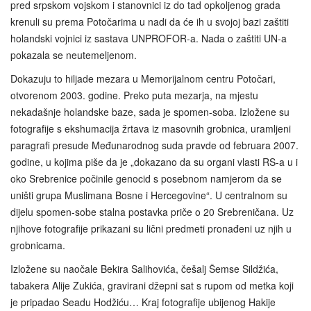
pred srpskom vojskom i stanovnici iz do tad opkoljenog grada
krenuli su prema Potočarima u nadi da će ih u svojoj bazi zaštiti
holandski vojnici iz sastava UNPROFOR-a. Nada o zaštiti UN-a
pokazala se neutemeljenom.
Dokazuju to hiljade mezara u Memorijalnom centru Potočari,
otvorenom 2003. godine. Preko puta mezarja, na mjestu
nekadašnje holandske baze, sada je spomen-soba. Izložene su
fotografije s ekshumacija žrtava iz masovnih grobnica, uramljeni
paragrafi presude Međunarodnog suda pravde od februara 2007.
godine, u kojima piše da je „dokazano da su organi vlasti RS-a u i
oko Srebrenice počinile genocid s posebnom namjerom da se
uništi grupa Muslimana Bosne i Hercegovine“. U centralnom su
dijelu spomen-sobe stalna postavka priče o 20 Srebreničana. Uz
njihove fotografije prikazani su lični predmeti pronađeni uz njih u
grobnicama.
Izložene su naočale Bekira Salihovića, češalj Šemse Sildžića,
tabakera Alije Zukića, gravirani džepni sat s rupom od metka koji
je pripadao Seadu Hodžiću… Kraj fotografije ubijenog Hakije