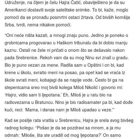
Udruženje, na čijem je čelu Hajra Ćatić, obaviješteno je da su
Amerikanci dostavili svoje satelitske snimke. To bi, kaže, moglo
pomoći da se pronađu posmrtni ostaci žrtava. Od bivših komšija
Srba, tvrdi, nema nikakve pomoći.
“Oni neće ništa kazati, a mnogi znaju puno. Jedino je poneko o
grobnicama progovarao u Haškom tribunalu da bi dobio manju
kaznu. Ostali ne žele ni pričati o onom što se dešavalo nakon
pada Srebrenice. Rekoh vam da su mog Ninu svi znali u gradu.
Bio je puno vezan za mene. Radila sam u Opštini i on bi, kad
krene u školu, svratio meni na posao, pa opet kad se vraća iz
škole svrati meni, kobajagi da se napije vode. Često bi ga na
stepenicama sreo moj bivši kolega Miloš Nikolić i govorio mi:
‘Hajro, vidio sam ti ljepotana.’ Eh, Miloš je u ratu bio na
radiovezama u Bratuncu. Nino je bio radioamater pa bi, kad dođe
kući, reci: ‘Mama, i danas nam je Miloš upadao u veze.’”
Kad se poslije rata vratila u Srebrenicu, Hajra je srela svog bivšeg
radnog kolegu: “Pošao je da se pozdravi sa mnom, a ja mu
odmah: ‘Miloše, šta ste uradili od mog ljepotana?’ On samo