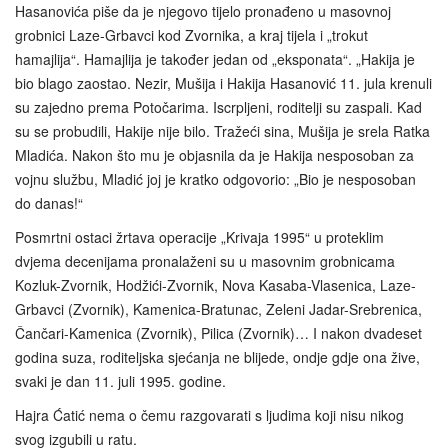
Hasanovića piše da je njegovo tijelo pronađeno u masovnoj
grobnici Laze-Grbavci kod Zvornika, a kraj tijela i „trokut
hamajlija“. Hamajlija je također jedan od „eksponata“. „Hakija je
bio blago zaostao. Nezir, Mušija i Hakija Hasanović 11. jula krenuli
su zajedno prema Potočarima. Iscrpljeni, roditelji su zaspali. Kad
su se probudili, Hakije nije bilo. Tražeći sina, Mušija je srela Ratka
Mladića. Nakon što mu je objasnila da je Hakija nesposoban za
vojnu službu, Mladić joj je kratko odgovorio: „Bio je nesposoban
do danas!“
Posmrtni ostaci žrtava operacije „Krivaja 1995“ u proteklim
dvjema decenijama pronalaženi su u masovnim grobnicama
Kozluk-Zvornik, Hodžići-Zvornik, Nova Kasaba-Vlasenica, Laze-
Grbavci (Zvornik), Kamenica-Bratunac, Zeleni Jadar-Srebrenica,
Čančari-Kamenica (Zvornik), Pilica (Zvornik)… I nakon dvadeset
godina suza, roditeljska sjećanja ne blijede, ondje gdje ona žive,
svaki je dan 11. juli 1995. godine.
Hajra Ćatić nema o čemu razgovarati s ljudima koji nisu nikog
svog izgubili u ratu.