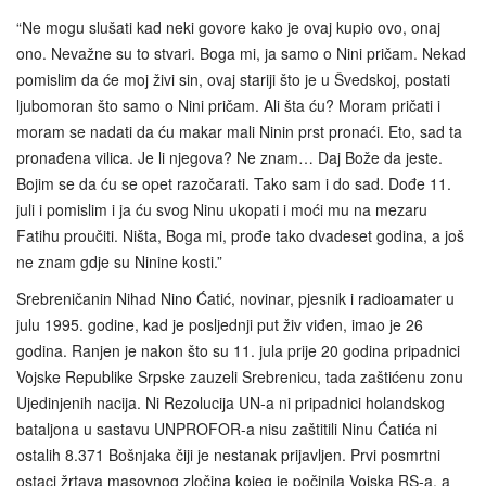
“Ne mogu slušati kad neki govore kako je ovaj kupio ovo, onaj
ono. Nevažne su to stvari. Boga mi, ja samo o Nini pričam. Nekad
pomislim da će moj živi sin, ovaj stariji što je u Švedskoj, postati
ljubomoran što samo o Nini pričam. Ali šta ću? Moram pričati i
moram se nadati da ću makar mali Ninin prst pronaći. Eto, sad ta
pronađena vilica. Je li njegova? Ne znam… Daj Bože da jeste.
Bojim se da ću se opet razočarati. Tako sam i do sad. Dođe 11.
juli i pomislim i ja ću svog Ninu ukopati i moći mu na mezaru
Fatihu proučiti. Ništa, Boga mi, prođe tako dvadeset godina, a još
ne znam gdje su Ninine kosti.”
Srebreničanin Nihad Nino Ćatić, novinar, pjesnik i radioamater u
julu 1995. godine, kad je posljednji put živ viđen, imao je 26
godina. Ranjen je nakon što su 11. jula prije 20 godina pripadnici
Vojske Republike Srpske zauzeli Srebrenicu, tada zaštićenu zonu
Ujedinjenih nacija. Ni Rezolucija UN-a ni pripadnici holandskog
bataljona u sastavu UNPROFOR-a nisu zaštitili Ninu Ćatića ni
ostalih 8.371 Bošnjaka čiji je nestanak prijavljen. Prvi posmrtni
ostaci žrtava masovnog zločina kojeg je počinila Vojska RS-a, a