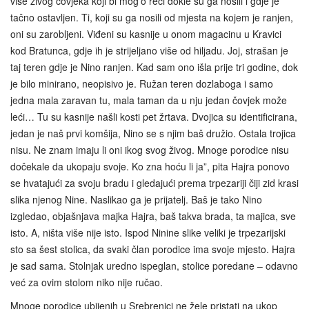
više živog čovjeka koji bi mog’o reći dokle su ga nosili i gdje je
tačno ostavljen. Ti, koji su ga nosili od mjesta na kojem je ranjen,
oni su zarobljeni. Viđeni su kasnije u onom magacinu u Kravici
kod Bratunca, gdje ih je strijeljano više od hiljadu. Joj, strašan je
taj teren gdje je Nino ranjen. Kad sam ono išla prije tri godine, dok
je bilo minirano, neopisivo je. Ružan teren dozlaboga i samo
jedna mala zaravan tu, mala taman da u nju jedan čovjek može
leći… Tu su kasnije našli kosti pet žrtava. Dvojica su identificirana,
jedan je naš prvi komšija, Nino se s njim baš družio. Ostala trojica
nisu. Ne znam imaju li oni ikog svog živog. Mnoge porodice nisu
dočekale da ukopaju svoje. Ko zna hoću li ja”, pita Hajra ponovo
se hvatajući za svoju bradu i gledajući prema trpezariji čiji zid krasi
slika njenog Nine. Naslikao ga je prijatelj. Baš je tako Nino
izgledao, objašnjava majka Hajra, baš takva brada, ta majica, sve
isto. A, ništa više nije isto. Ispod Ninine slike veliki je trpezarijski
sto sa šest stolica, da svaki član porodice ima svoje mjesto. Hajra
je sad sama. Stolnjak uredno ispeglan, stolice poredane – odavno
već za ovim stolom niko nije ručao.
Mnoge porodice ubijenih u Srebrenici ne žele pristati na ukop