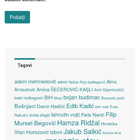
Tagovi
adem mehmedović
Alma
admir lisica
Alija Izetbegović
Amina ŠEĆEROVIĆ-KAŞLI
Arnautović
Amir Sijamhodžić.
bojan budimac
BiH
bakir izetbegović
Bosanski jezik
Bihać
Edib Kadić
Bošnjaci
Damir Hadžić
elvir resić
Enes
Filip
fahrudin vojić
Faris Nanić
enisa alagić
Ratkušić
Hamza Ridžal
Mursel Begović
Hrvatska
Jakub Salkić
Irfan Horozović
Izbori
korona virus