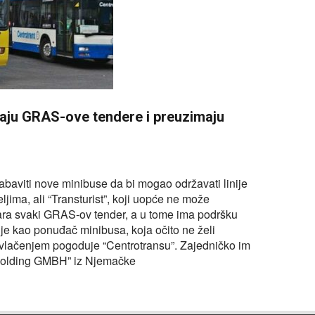
raju GRAS-ove tendere i preuzimaju
aviti nove minibuse da bi mogao održavati linije
jima, ali “Transturist”, koji uopće ne može
ara svaki GRAS-ov tender, a u tome ima podršku
juje kao ponuđač minibusa, koja očito ne želi
govlačenjem pogoduje “Centrotransu”. Zajedničko im
i Holding GMBH” iz Njemačke