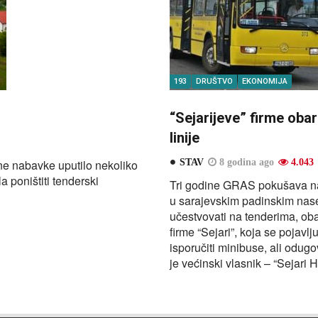
193
DRUŠTVO
EKONOMIJA
“Sejarijeve” firme oba
linije
ne nabavke uputilo nekoliko
STAV
8 godina ago
4.043
a poništiti tenderski
Tri godine GRAS pokušava nab
u sarajevskim padinskim nasel
učestvovati na tenderima, ob
firme “Sejari”, koja se pojavl
isporučiti minibuse, ali odu
je većinski vlasnik – “Sejar