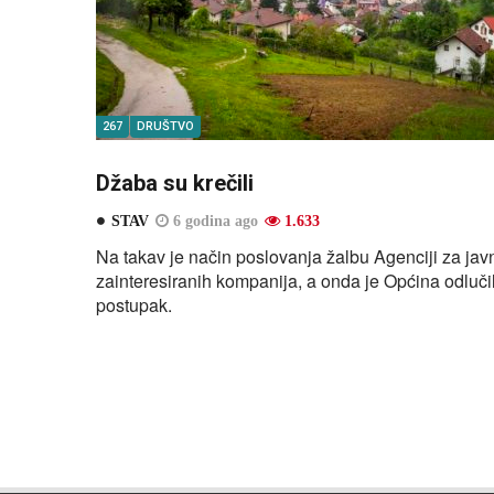
267
DRUŠTVO
Džaba su krečili
STAV
6 godina ago
1.633
Na takav je način poslovanja žalbu Agenciji za jav
zainteresiranih kompanija, a onda je Općina odlučil
postupak.