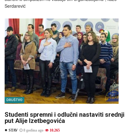
Serdarević
DRUŠTVO
Studenti spremni i odlučni nastaviti srednji
put Alije Izetbegovića
STAV
8 godina ago
10.265