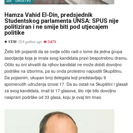
203
DRUŠTVO
Hamza Vahid El-Din, predsjednik
Studentskog parlamenta UNSA: SPUS nije
politiziran i ne smije biti pod utjecajem
politike
STAV
8 godina ago
3.673
Želio bih pojasniti da se ovdje očito radi o tome da jedna grupa
asocijacija koja je imala svog kandidata pravi bespotrebnu dramu.
Očito su oni shvatili da njihov kandidat ne može dobiti dovoljno
podrške na izborima, pa su onda protestno napustili Skupštinu.
Da pojasnim, ukupan broj delegata koji predstavljaju 9
spomenutih udruženja iznosi 17. Da su ostali na Skupštini i glasali
za svog kandidata, imali bi 17 glasova, što nije bilo dovoljno
naspram podrške od 33 glasa, koju je ovaj tim imao