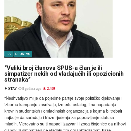
177
DRUŠTVO
“Veliki broj članova SPUS-a član je ili
simpatizer nekih od vladajućih ili opozicionih
stranaka”
STAV
8 godina ago
2.499
“Neshvatljivo mi je da pojedine partije svoje političko djelovanje i
izbornu kampanju zasnivaju, između ostalog, i na napadanju
krovnih studentskih i omladinskih organizacija s kojima bi trebali
najbolje da sarađuju i traže rješenja za popravljanje statusa
mladih. Vjerovatno su ti napadi izazvani i zbog činjenice da njihovi
članovi ili simpatizeri ne vladaju tim organizacijama”, kaže