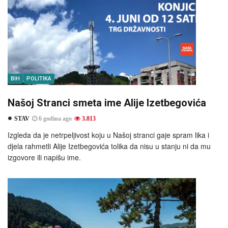
BIH
POLITIKA
Našoj Stranci smeta ime Alije Izetbegovića
STAV
6 godina ago
3.813
Izgleda da je netrpeljivost koju u Našoj stranci gaje spram lika i
djela rahmetli Alije Izetbegovića tolika da nisu u stanju ni da mu
izgovore ili napišu ime.