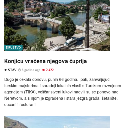
DRUŠTVO
Konjicu vraćena njegova ćuprija
STAV
6 godina ago
2.422
Dugo je čekala obnovu, punih 66 godina. Ipak, zahvaljujući
turskim majstorima i saradnji lokalnih vlasti s Turskom razvojnom
agencijom (TIKA), veličanstveni lukovi nadvili su se ponovo nad
Neretvom, a s njom je izgrađena i stara jezgra grada, šetalište,
dućani i restorani