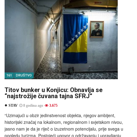
161
DRUŠTVO
Titov bunker u Konjicu: Obnavlja se
“najstrožije čuvana tajna SFRJ”
STAV
8 godina ago
3.675
“Uzimajući u obzir jedinstvenost objekta, njegov ambijent,
historijski značaj na lokalnom, regionalnom i svjetskom nivou,
jasno nam je da je riječ o izuzetnom potencijalu, prije svega u
pogledu turizma. Postojeći ugovor o održavanju i upravljanju