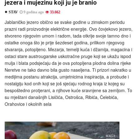
jezera i mujezinu koji ju je branio
STAV
9 godina ago
33.662
Jablaničko jezero obično se svake godine u zimskom periodu
prazni radi proizvodnje električne energije. Ovo čovjekovo jezero,
stvoreno njegovim umom i radom, tada otkrije svoje tamno dno i
ostatke onoga što je prije šezdeset godina, prilikom njegovog
stvaranja, potopljeno. Mezarja, temelji kuća i džamija, magacina i
ostaci stare austrougarske uskotračne pruge koji se ukažu ispod
mulja i blata podsjećaju da je ova potopljena plodna dolina rijeke
Neretve ne tako davno bila gusto naseljena. Ti prizori nakratko u
medijima postanu atrakcija, umjetnicima inspiracija, a probude i
nostalgiju kod onih koji se još sjećaju rodnog kraja iz kojeg su
bespoštedno protjerani, a njihove kuće sravnjene sa zemljom. To
su mještani današnjih Lisičića, Ostrošca, Ribića, Čelebića,
Orahovice i okolnih sela