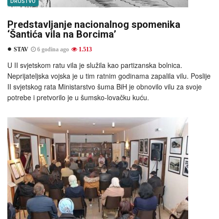
DRUŠTVO
Predstavljanje nacionalnog spomenika
‘Šantića vila na Borcima’
STAV
6 godina ago
1.513
U II svjetskom ratu vila je služila kao partizanska bolnica.
Neprijateljska vojska je u tim ratnim godinama zapalila vilu. Poslije
II svjetskog rata Ministarstvo šuma BiH je obnovilo vilu za svoje
potrebe i pretvorilo je u šumsko-lovačku kuću.