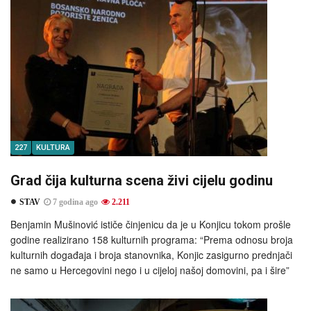
227
KULTURA
Grad čija kulturna scena živi cijelu godinu
STAV
7 godina ago
2.211
Benjamin Mušinović ističe činjenicu da je u Konjicu tokom prošle
godine realizirano 158 kulturnih programa: “Prema odnosu broja
kulturnih događaja i broja stanovnika, Konjic zasigurno prednjači
ne samo u Hercegovini nego i u cijeloj našoj domovini, pa i šire”