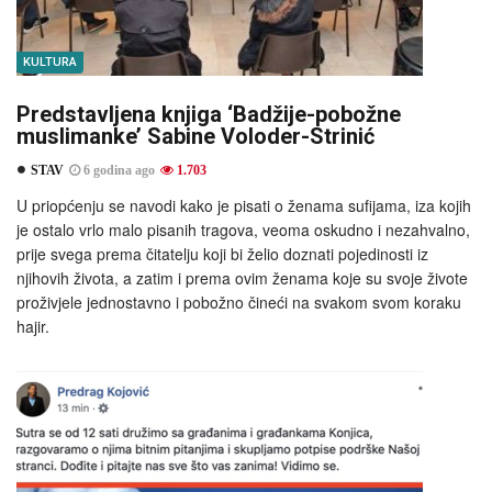
KULTURA
Predstavljena knjiga ‘Badžije-pobožne
muslimanke’ Sabine Voloder-Strinić
STAV
6 godina ago
1.703
U priopćenju se navodi kako je pisati o ženama sufijama, iza kojih
je ostalo vrlo malo pisanih tragova, veoma oskudno i nezahvalno,
prije svega prema čitatelju koji bi želio doznati pojedinosti iz
njihovih života, a zatim i prema ovim ženama koje su svoje živote
proživjele jednostavno i pobožno čineći na svakom svom koraku
hajir.