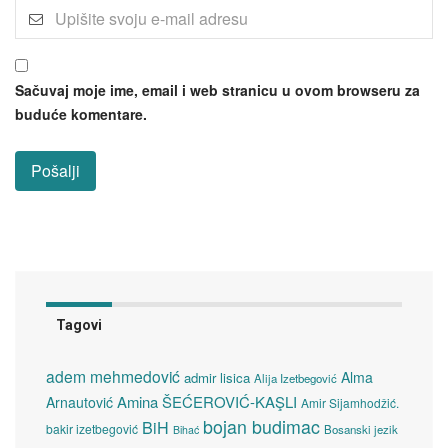
Sačuvaj moje ime, email i web stranicu u ovom browseru za
buduće komentare.
Tagovi
adem mehmedović
Alma
admir lisica
Alija Izetbegović
Amina ŠEĆEROVIĆ-KAŞLI
Arnautović
Amir Sijamhodžić.
bojan budimac
BiH
bakir izetbegović
Bosanski jezik
Bihać