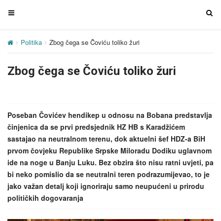
T
T
o
o
g
g
Politika
Zbog čega se Čoviću toliko žuri
g
g
l
l
Zbog čega se Čoviću toliko žuri
e
e
n
n
a
a
v
v
Poseban Čovićev hendikep u odnosu na Bobana predstavlja
i
i
činjenica da se prvi predsjednik HZ HB s Karadžićem
g
g
sastajao na neutralnom terenu, dok aktuelni šef HDZ-a BiH
a
a
prvom čovjeku Republike Srpske Miloradu Dodiku uglavnom
t
t
ide na noge u Banju Luku. Bez obzira što nisu ratni uvjeti, pa
i
i
bi neko pomislio da se neutralni teren podrazumijevao, to je
o
o
jako važan detalj koji ignoriraju samo neupućeni u prirodu
n
n
političkih dogovaranja