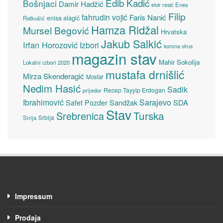
Edib Kadić
Bošnjaci
Damir Hadžić
elvir resić
Enes
Filip
fahrudin vojić
Faris Nanić
enisa alagić
Ratkušić
Hamza Ridžal
Mursel Begović
Hrvatska
Jakub Salkić
Irfan Horozović
Izbori
korona virus
magazin stav
Mahir Sokolija
Lokalni izbori 2020
mustafa drnišlić
Mirza Skenderagić
Mostar
Nedim Hasić
Sadik
Recep Tayyip Erdogan
prijedor
Sarajevo
Ibrahimović
Sandžak
SDA
Safet Pozder
Stav
Turska
Srebrenica
Srbija
Sirija
Impressum
Prodaja