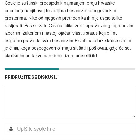
Čović je suštinski predsjednik najmanjem broju hrvatske
populacije u njihovoj historiji na bosanskohercegovačkim
prostorima. Niko od njegovih prethodnika ih nije uspio toliko
rastjerati. Baš se zato Čoviću toliko žuri i upravo zbog toga novim
izbornim zakonom i nastoji ojačati vlastiti status koji bi mu
osigurao pravo da svim bosanskim Hrvatima u brk skreše šta im
je činiti, koga bespogovorno imaju slušati i poštovati, gdje će se,
ukoliko im on takvo naređenje izda, preseliti itd.
PRIDRUŽITE SE DISKUSIJI