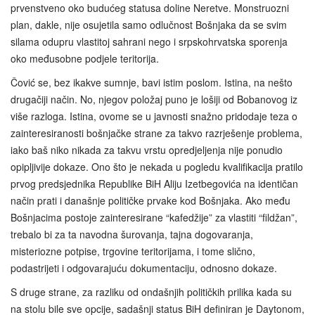
prvenstveno oko budućeg statusa doline Neretve. Monstruozni
plan, dakle, nije osujetila samo odlučnost Bošnjaka da se svim
silama odupru vlastitoj sahrani nego i srpskohrvatska sporenja
oko međusobne podjele teritorija.
Čović se, bez ikakve sumnje, bavi istim poslom. Istina, na nešto
drugačiji način. No, njegov položaj puno je lošiji od Bobanovog iz
više razloga. Istina, ovome se u javnosti snažno pridodaje teza o
zainteresiranosti bošnjačke strane za takvo razrješenje problema,
iako baš niko nikada za takvu vrstu opredjeljenja nije ponudio
opipljivije dokaze. Ono što je nekada u pogledu kvalifikacija pratilo
prvog predsjednika Republike BiH Aliju Izetbegovića na identičan
način prati i današnje političke prvake kod Bošnjaka. Ako među
Bošnjacima postoje zainteresirane “kafedžije” za vlastiti “fildžan”,
trebalo bi za ta navodna šurovanja, tajna dogovaranja,
misteriozne potpise, trgovine teritorijama, i tome slično,
podastrijeti i odgovarajuću dokumentaciju, odnosno dokaze.
S druge strane, za razliku od ondašnjih političkih prilika kada su
na stolu bile sve opcije, sadašnji status BiH definiran je Daytonom,