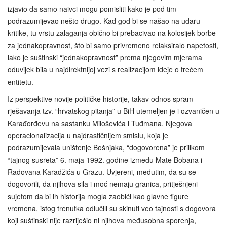
izjavio da samo naivci mogu pomisliti kako je pod tim
podrazumijevao nešto drugo. Kad god bi se našao na udaru
kritike, tu vrstu zalaganja obično bi prebacivao na kolosijek borbe
za jednakopravnost, što bi samo privremeno relaksiralo napetosti,
iako je suštinski “jednakopravnost” prema njegovim mjerama
oduvijek bila u najdirektnijoj vezi s realizacijom ideje o trećem
entitetu.
Iz perspektive novije političke historije, takav odnos spram
rješavanja tzv. “hrvatskog pitanja” u BiH utemeljen je i ozvaničen u
Karađorđevu na sastanku Miloševića i Tuđmana. Njegova
operacionalizacija u najdrastičnijem smislu, koja je
podrazumijevala uništenje Bošnjaka, “dogovorena” je prilikom
“tajnog susreta” 6. maja 1992. godine između Mate Bobana i
Radovana Karadžića u Grazu. Uvjereni, međutim, da su se
dogovorili, da njihova sila i moć nemaju granica, pritješnjeni
sujetom da bi ih historija mogla zaobići kao glavne figure
vremena, istog trenutka odlučili su skinuti veo tajnosti s dogovora
koji suštinski nije razriješio ni njihova međusobna sporenja,