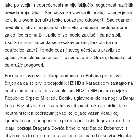
iako po svojim nedorečenostima nije isključio mogućnost različitih
mešetarenja. Stoji li Njemačka iza Čovića ili ne stoji, pitanje je na
koje je u ovom trenutku teško pouzdano odgovoriti. Sagledamo li,
međutim, takvu mogućnost u kontekstu odnosa međunarodne
zajednice prema BiH, prije bi se moglo zaključiti da ne stoji.
Ukoliko stranci hoće da se nekakav posao, bez obzira na
posljedice, završi i prođe bez njihovog učešća, u pravilu se
ogluše, kao što su se oglušili i o sporazum iz Graza, dopuštajući
da oružje progovori.
Poseban Čovićev hendikep u odnosu na Bobana predstavlja
činjenica da se prvi predsjednik HZ HB s Karadžićem sastajao na
neutralnom terenu, dok aktuelni šef HDZ-a BiH prvom čovjeku
Republike Srpske Miloradu Dodiku uglavnom ide na noge u Banju
Luku. Bez obzira što nisu ratni uvjeti, pa bi neko pomislio da se
neutralni teren podrazumijevao, to je jako važan detalj koji
ignoriraju samo neupućeni u prirodu političkih dogovaranja. I na
kraju, pozicija Dragana Čovića bitno je različita od Bobanove s
obzirom na to da je on na raspolaganju imao daleko više Hrvata.