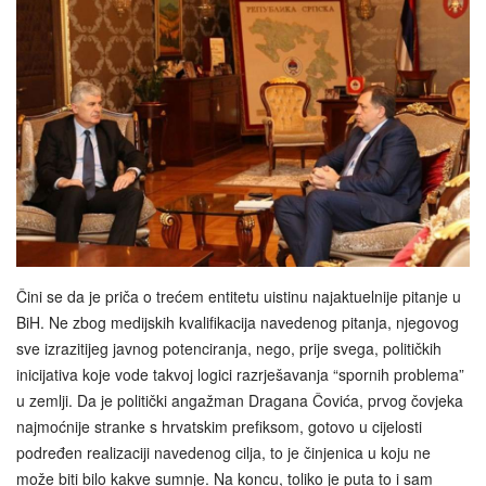
Čini se da je priča o trećem entitetu uistinu najaktuelnije pitanje u
BiH. Ne zbog medijskih kvalifikacija navedenog pitanja, njegovog
sve izrazitijeg javnog potenciranja, nego, prije svega, političkih
inicijativa koje vode takvoj logici razrješavanja “spornih problema”
u zemlji. Da je politički angažman Dragana Čovića, prvog čovjeka
najmoćnije stranke s hrvatskim prefiksom, gotovo u cijelosti
podređen realizaciji navedenog cilja, to je činjenica u koju ne
može biti bilo kakve sumnje. Na koncu, toliko je puta to i sam