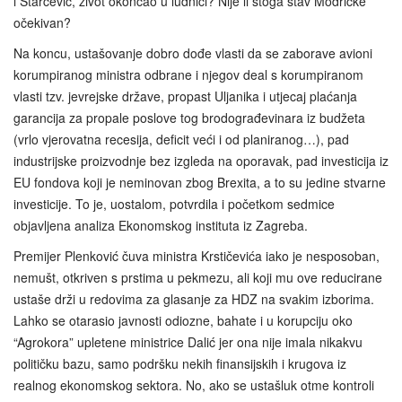
i Starčević, život okončao u ludnici? Nije li stoga stav Modrićke
očekivan?
Na koncu, ustašovanje dobro dođe vlasti da se zaborave avioni
korumpiranog ministra odbrane i njegov deal s korumpiranom
vlasti tzv. jevrejske države, propast Uljanika i utjecaj plaćanja
garancija za propale poslove tog brodograđevinara iz budžeta
(vrlo vjerovatna recesija, deficit veći i od planiranog…), pad
industrijske proizvodnje bez izgleda na oporavak, pad investicija iz
EU fondova koji je neminovan zbog Brexita, a to su jedine stvarne
investicije. To je, uostalom, potvrdila i početkom sedmice
objavljena analiza Ekonomskog instituta iz Zagreba.
Premijer Plenković čuva ministra Krstičevića iako je nesposoban,
nemušt, otkriven s prstima u pekmezu, ali koji mu ove reducirane
ustaše drži u redovima za glasanje za HDZ na svakim izborima.
Lahko se otarasio javnosti odiozne, bahate i u korupciju oko
“Agrokora” upletene ministrice Dalić jer ona nije imala nikakvu
političku bazu, samo podršku nekih finansijskih i krugova iz
realnog ekonomskog sektora. No, ako se ustašluk otme kontroli