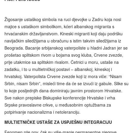
Žigosanje ustaškog simbola na ruci djevojke u Zadru koja nosi
majice s ustaškom simbolikom, kćeri albanskog migranta s
hrvaćanskim državljanstvom. Kineski migranti koji daju podršku
navijačkim siledžijama u obračunu s istim takvim siledžijama iz
Beograda. Bacanje srbijanskog vaterpoliste u hladni Jadran jer se
prošetao splitskom rivom u bojama svog kluba, Crvene zvezde,
prije utakmice sa splitskim rivalom. Četnici u moru, ustaše na
zadatku, i to u multietničkoj postavi – albanskoj, kineskoj i
hrvatskoj. Vaterpolista Crvene zvezde koji iz mora viče: “Nisam
Srbin, nisam Srbin”, misleći time da će se izvući iz gabule. Slike su
to koje posljednjih dana dominiraju javnim prostorom Hrvatske.
Sve nakon prepiske Biskupske konferencije Hrvatske i vrha
Srpske pravoslavne crkve, u međusobnim optužbama za
potpirivanje nacionalizma i netoleranciju.
MULTIETNIČKE USTAŠE ZA USPJEŠNU INTEGRACIJU
Fenomen nije nov, čak su više-manje permanentne njegove