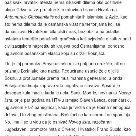
baš svaki hrvatski ateista nema nikakvih dilema oko pozitivne
uloge Crkve u tzv. protuturskim ratovima i spasu Hrvata na
Antemurale Christianitatis
od pomahnitalih islamista iz Azije, kao
što nema dilema da je osmanska vlast na teritorijama koji se
danas zovu Hrvatskom bila čisti mrak, bez obzira na ostatke
ostataka temeljito porušenih građevina koji svjedoče o kulturnom i
civilizacijskom napretku tih krajeva pod Osmanlijama, odnosno
uglavnom bosanskom vlašću koju su držali Bošnjaci.
I to je taj paradoks. Prave ustaše misle potpuno drukčije, ali ne
priznaju Bošnjake kao naciju. Reducirane ustaše žele dijeliti
Bosnu, a protuustaše prema muslimanima generalno, a onda i
Bošnjacima imaju zapravo vrlo negativne stavove. Apsurd je
dosegao kulminaciju kada je neku Sanju Modrić, novinarku
Novog
lista
, prije par godina na HTV-u ismijao Slaven Letica, desničarski,
uglavnom HDZ panegiričar, kada je tvrdila da je Bosna nemoguća
država, i to zbog muslimana. Bošnjaci se kao narod i ne spominju.
No, ima li se u vidu da je osnivač
Novog lista
, razočaran
Jugoslaven i promotor mita o Crvenoj Hrvatskoj Frano Supilo, kao