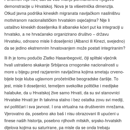
demonstracije u Hrvatskoj. Nova je ta višeetnička dimenzija.
Otkud javna podrška kineskih migranata navijačkom nasilništvu
motiviranom nacionalističkim hrvatskim osjećajima? Nije li
ustaštvo kineskih doseljenika ili albanske kćeri put ka integraciji u
hrvatsko, a ne hrvaćansko organizirano društvo – državu
Hrvatsku, odnosno misle li doseljenici (Albanci ili Kinezi, svejedno)
da se jedino ekstremnim hrvatovanjem može postati integriranim?
Ili ih je tomu podučio Zlatko Hasanbegović, čiji splitski vijećnik
hvali ustrašeno skakanje Srbijanca crnogorske nacionalnosti u
more u bijegu pred razjarenim navijačima kojima smetaju crveno-
bijele boje kluba uglavnom pročetničke beogradske čaršije. To
jest, misle li doseljenici, temeljem svekolike političke i medijske
halabuke, da u Hrvatskoj žive samo Hrvati, da su svi stanovnici
Hrvatske Hrvati jer ih takvima stalno i bez ostatka zovu svi mediji,
svi političari i sva javnost. I ona virtualna na društvenim mrežama.
Vjerovatno da, posebno ako baš i nisu obrazovani ili upućeni u
finese naših historija, posebno njihovih mitskih, srpsko-hrvatskih
dijelova kojima su saturirane, pa misle da se onda trebaju