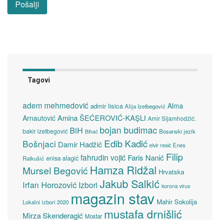
Tagovi
adem mehmedović
Alma
admir lisica
Alija Izetbegović
Amina ŠEĆEROVIĆ-KAŞLI
Arnautović
Amir Sijamhodžić.
bojan budimac
BiH
bakir izetbegović
Bosanski jezik
Bihać
Edib Kadić
Bošnjaci
Damir Hadžić
elvir resić
Enes
Filip
fahrudin vojić
Faris Nanić
enisa alagić
Ratkušić
Hamza Ridžal
Mursel Begović
Hrvatska
Jakub Salkić
Irfan Horozović
Izbori
korona virus
magazin stav
Mahir Sokolija
Lokalni izbori 2020
mustafa drnišlić
Mirza Skenderagić
Mostar