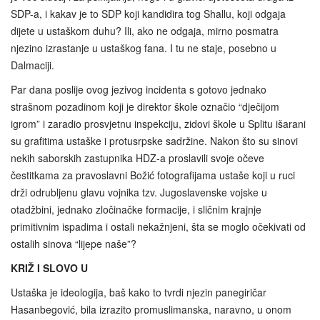
SDP-a, i kakav je to SDP koji kandidira tog Shallu, koji odgaja
dijete u ustaškom duhu? Ili, ako ne odgaja, mirno posmatra
njezino izrastanje u ustaškog fana. I tu ne staje, posebno u
Dalmaciji.
Par dana poslije ovog jezivog incidenta s gotovo jednako
strašnom pozadinom koji je direktor škole označio “dječijom
igrom” i zaradio prosvjetnu inspekciju, zidovi škole u Splitu išarani
su grafitima ustaške i protusrpske sadržine. Nakon što su sinovi
nekih saborskih zastupnika HDZ-a proslavili svoje očeve
čestitkama za pravoslavni Božić fotografijama ustaše koji u ruci
drži odrubljenu glavu vojnika tzv. Jugoslavenske vojske u
otadžbini, jednako zločinačke formacije, i sličnim krajnje
primitivnim ispadima i ostali nekažnjeni, šta se moglo očekivati od
ostalih sinova “lijepe naše”?
KRIŽ I SLOVO U
Ustaška je ideologija, baš kako to tvrdi njezin panegiričar
Hasanbegović, bila izrazito promuslimanska, naravno, u onom