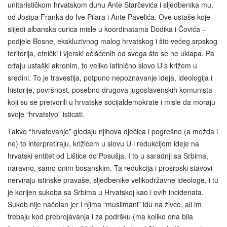
unitarističkom hrvatskom duhu Ante Starčevića i sljedbenika mu,
od Josipa Franka do Ive Pilara i Ante Pavelića. Ove ustaše koje
slijedi albanska curica misle u koordinatama Dodika i Čovića –
podjele Bosne, ekskluzivnog malog hrvatskog i što većeg srpskog
teritorija, etnički i vjerski očišćenih od svega što se ne uklapa. Pa
crtaju ustaški akronim, to veliko latinično slovo U s križem u
sredini. To je travestija, potpuno nepoznavanje ideja, ideologija i
historije, površnost, posebno drugova jugoslavenskih komunista
koji su se pretvorili u hrvatske socijaldemokrate i misle da moraju
svoje “hrvatstvo” isticati.
Takvo “hrvatovanje” gledaju njihova dječica i pogrešno (a možda i
ne) to interpretiraju, križićem u slovu U i redukcijom ideje na
hrvatski entitet od Lištice do Posušja. I to u saradnji sa Srbima,
naravno, samo onim bosanskim. Ta redukcija i prosrpski stavovi
nerviraju istinske pravaše, sljedbenike velikodržavne ideologe, i tu
je korijen sukoba sa Srbima u Hrvatskoj kao i ovih incidenata.
Sukob nije načelan jer i njima “muslimani” idu na živce, ali im
trebaju kod prebrojavanja i za podršku (ma koliko ona bila