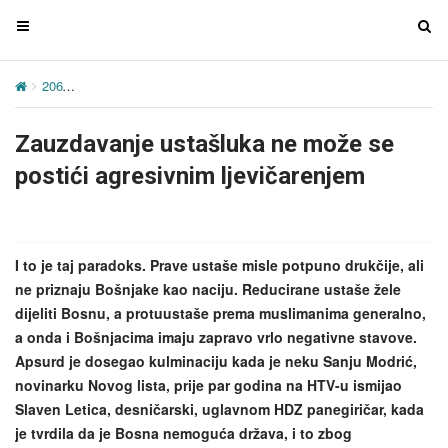
T
T
o
o
g
g
206
Zauzdavanje ustašluka ne može se postići agresivnim ljevičar
g
g
l
l
Zauzdavanje ustašluka ne može se
e
e
n
n
postići agresivnim ljevičarenjem
a
a
v
v
i
i
g
g
I to je taj paradoks. Prave ustaše misle potpuno drukčije, ali
a
a
ne priznaju Bošnjake kao naciju. Reducirane ustaše žele
t
t
dijeliti Bosnu, a protuustaše prema muslimanima generalno,
i
i
a onda i Bošnjacima imaju zapravo vrlo negativne stavove.
o
o
Apsurd je dosegao kulminaciju kada je neku Sanju Modrić,
n
n
novinarku Novog lista, prije par godina na HTV-u ismijao
Slaven Letica, desničarski, uglavnom HDZ panegiričar, kada
je tvrdila da je Bosna nemoguća država, i to zbog