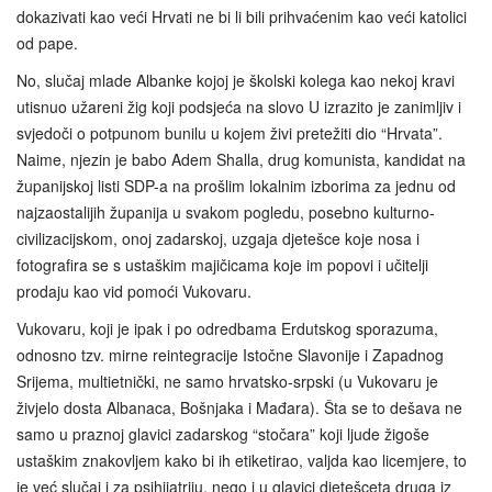
dokazivati kao veći Hrvati ne bi li bili prihvaćenim kao veći katolici
od pape.
No, slučaj mlade Albanke kojoj je školski kolega kao nekoj kravi
utisnuo užareni žig koji podsjeća na slovo U izrazito je zanimljiv i
svjedoči o potpunom bunilu u kojem živi pretežiti dio “Hrvata”.
Naime, njezin je babo Adem Shalla, drug komunista, kandidat na
županijskoj listi SDP-a na prošlim lokalnim izborima za jednu od
najzaostalijih županija u svakom pogledu, posebno kulturno-
civilizacijskom, onoj zadarskoj, uzgaja djetešce koje nosa i
fotografira se s ustaškim majičicama koje im popovi i učitelji
prodaju kao vid pomoći Vukovaru.
Vukovaru, koji je ipak i po odredbama Erdutskog sporazuma,
odnosno tzv. mirne reintegracije Istočne Slavonije i Zapadnog
Srijema, multietnički, ne samo hrvatsko-srpski (u Vukovaru je
živjelo dosta Albanaca, Bošnjaka i Mađara). Šta se to dešava ne
samo u praznoj glavici zadarskog “stočara” koji ljude žigoše
ustaškim znakovljem kako bi ih etiketirao, valjda kao licemjere, to
je već slučaj i za psihijatriju, nego i u glavici djetešceta druga iz