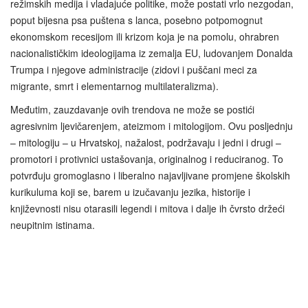
režimskih medija i vladajuće politike, može postati vrlo nezgodan,
poput bijesna psa puštena s lanca, posebno potpomognut
ekonomskom recesijom ili krizom koja je na pomolu, ohrabren
nacionalističkim ideologijama iz zemalja EU, ludovanjem Donalda
Trumpa i njegove administracije (zidovi i puščani meci za
migrante, smrt i elementarnog multilateralizma).
Međutim, zauzdavanje ovih trendova ne može se postići
agresivnim ljevičarenjem, ateizmom i mitologijom. Ovu posljednju
– mitologiju – u Hrvatskoj, nažalost, podržavaju i jedni i drugi –
promotori i protivnici ustašovanja, originalnog i reduciranog. To
potvrđuju gromoglasno i liberalno najavljivane promjene školskih
kurikuluma koji se, barem u izučavanju jezika, historije i
književnosti nisu otarasili legendi i mitova i dalje ih čvrsto držeći
neupitnim istinama.