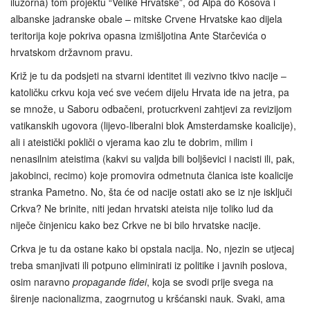
iluzorna) tom projektu “Velike Hrvatske”, od Alpa do Kosova i
albanske jadranske obale – mitske Crvene Hrvatske kao dijela
teritorija koje pokriva opasna izmišljotina Ante Starčevića o
hrvatskom državnom pravu.
Križ je tu da podsjeti na stvarni identitet ili vezivno tkivo nacije –
katoličku crkvu koja već sve većem dijelu Hrvata ide na jetra, pa
se množe, u Saboru odbačeni, protucrkveni zahtjevi za revizijom
vatikanskih ugovora (lijevo-liberalni blok Amsterdamske koalicije),
ali i ateistički pokliči o vjerama kao zlu te dobrim, milim i
nenasilnim ateistima (kakvi su valjda bili boljševici i nacisti ili, pak,
jakobinci, recimo) koje promovira odmetnuta članica iste koalicije
stranka Pametno. No, šta će od nacije ostati ako se iz nje isključi
Crkva? Ne brinite, niti jedan hrvatski ateista nije toliko lud da
niječe činjenicu kako bez Crkve ne bi bilo hrvatske nacije.
Crkva je tu da ostane kako bi opstala nacija. No, njezin se utjecaj
treba smanjivati ili potpuno eliminirati iz politike i javnih poslova,
osim naravno
propagande fidei
, koja se svodi prije svega na
širenje nacionalizma, zaogrnutog u kršćanski nauk. Svaki, ama