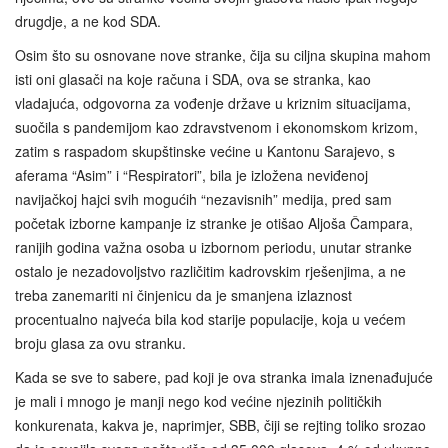
drugdje, a ne kod SDA.
Osim što su osnovane nove stranke, čija su ciljna skupina mahom
isti oni glasači na koje računa i SDA, ova se stranka, kao
vladajuća, odgovorna za vođenje države u kriznim situacijama,
suočila s pandemijom kao zdravstvenom i ekonomskom krizom,
zatim s raspadom skupštinske većine u Kantonu Sarajevo, s
aferama “Asim” i “Respiratori”, bila je izložena neviđenoj
navijačkoj hajci svih mogućih “nezavisnih” medija, pred sam
početak izborne kampanje iz stranke je otišao Aljoša Čampara,
ranijih godina važna osoba u izbornom periodu, unutar stranke
ostalo je nezadovoljstvo različitim kadrovskim rješenjima, a ne
treba zanemariti ni činjenicu da je smanjena izlaznost
procentualno najveća bila kod starije populacije, koja u većem
broju glasa za ovu stranku.
Kada se sve to sabere, pad koji je ova stranka imala iznenađujuće
je mali i mnogo je manji nego kod većine njezinih političkih
konkurenata, kakva je, naprimjer, SBB, čiji se rejting toliko srozao