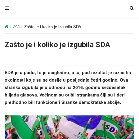
T
T
o
o
g
g
298
Zašto je i koliko je izgubila SDA
g
g
l
l
Zašto je i koliko je izgubila SDA
e
e
n
n
a
a
v
v
SDA je u padu, to je očigledno, a taj pad rezultat je različitih
i
i
okolnosti koje su se desile u posljednje četiri godine. Ova
g
g
stranka izgubila je u odnosu na 2016. godinu šezdesetak
a
a
hiljada glasova. Većinom su otišli strankama čiji su lideri
t
t
prethodno bili funkcioneri Stranke demokratske akcije.
i
i
o
o
n
n