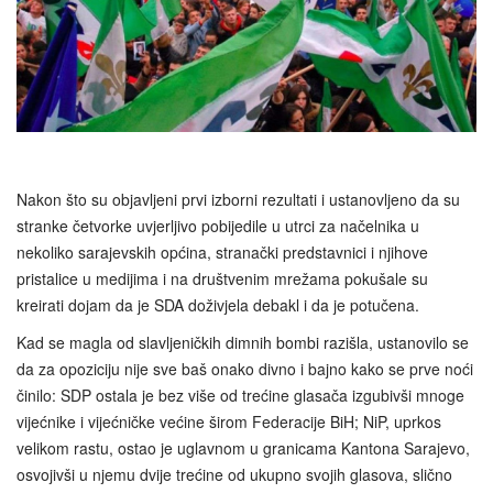
Nakon što su objavljeni prvi izborni rezultati i ustanovljeno da su
stranke četvorke uvjerljivo pobijedile u utrci za načelnika u
nekoliko sarajevskih općina, stranački predstavnici i njihove
pristalice u medijima i na društvenim mrežama pokušale su
kreirati dojam da je SDA doživjela debakl i da je potučena.
Kad se magla od slavljeničkih dimnih bombi razišla, ustanovilo se
da za opoziciju nije sve baš onako divno i bajno kako se prve noći
činilo: SDP ostala je bez više od trećine glasača izgubivši mnoge
vijećnike i vijećničke većine širom Federacije BiH; NiP, uprkos
velikom rastu, ostao je uglavnom u granicama Kantona Sarajevo,
osvojivši u njemu dvije trećine od ukupno svojih glasova, slično