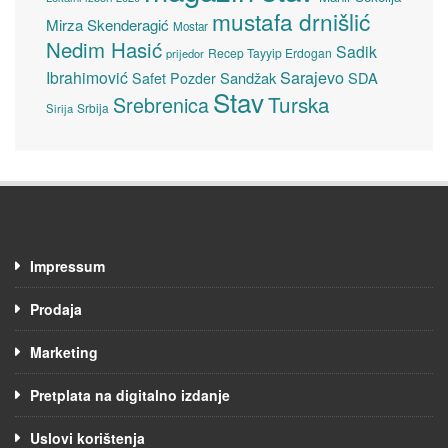
mustafa drnišlić
Mirza Skenderagić
Mostar
Nedim Hasić
Sadik
Recep Tayyip Erdogan
prijedor
Sarajevo
Ibrahimović
Sandžak
SDA
Safet Pozder
Stav
Turska
Srebrenica
Srbija
Sirija
Impressum
Prodaja
Marketing
Pretplata na digitalno izdanje
Uslovi korištenja