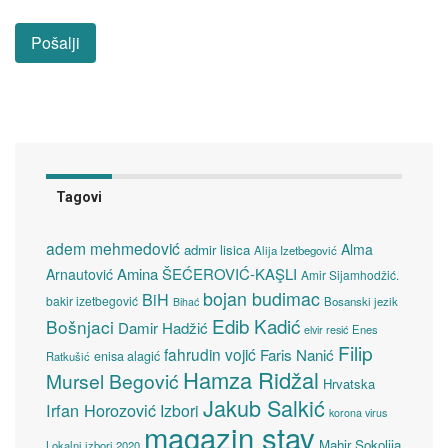
Tagovi
adem mehmedović
Alma
admir lisica
Alija Izetbegović
Amina ŠEĆEROVIĆ-KAŞLI
Arnautović
Amir Sijamhodžić.
bojan budimac
BiH
bakir izetbegović
Bosanski jezik
Bihać
Edib Kadić
Bošnjaci
Damir Hadžić
elvir resić
Enes
Filip
fahrudin vojić
Faris Nanić
enisa alagić
Ratkušić
Hamza Ridžal
Mursel Begović
Hrvatska
Jakub Salkić
Irfan Horozović
Izbori
korona virus
magazin stav
Mahir Sokolija
Lokalni izbori 2020