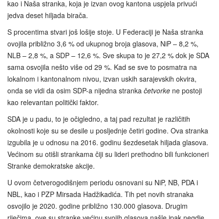
kao i Naša stranka, koja je izvan ovog kantona uspjela privući
jedva deset hiljada birača.
S procentima stvari još lošije stoje. U Federaciji je Naša stranka
ovojila približno 3,6 % od ukupnog broja glasova, NiP – 8,2 %,
NLB – 2,8 %, a SDP – 12,6 %. Sve skupa to je 27,2 % dok je SDA
sama osvojila nešto više od 29 %. Kad se sve to posmatra na
lokalnom i kantonalnom nivou, izvan uskih sarajevskih okvira,
onda se vidi da osim SDP-a nijedna stranka
četvorke
ne postoji
kao relevantan politički faktor.
SDA je u padu, to je očigledno, a taj pad rezultat je različitih
okolnosti koje su se desile u posljednje četiri godine. Ova stranka
izgubila je u odnosu na 2016. godinu šezdesetak hiljada glasova.
Većinom su otišli strankama čiji su lideri prethodno bili funkcioneri
Stranke demokratske akcije.
U ovom četverogodišnjem periodu osnovani su NiP, NB, PDA i
NBL, kao i PZP Mirsada Hadžikadića. Tih pet novih stranaka
osvojilo je 2020. godine približno 130.000 glasova. Drugim
riječima, ove su stranke većinu svojih glasova našle ipak negdje