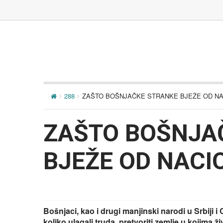
288
ZAŠTO BOŠNJAČKE STRANKE BJEŽE OD N
ZAŠTO BOŠNJA
BJEŽE OD NAC
Bošnjaci, kao i drugi manjinski narodi u Srbiji 
koliko ulagali truda, pretvoriti zemlje u kojima 