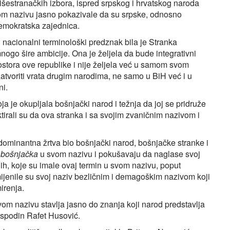
išestranačkih izbora, ispred srpskog i hrvatskog naroda
vom nazivu jasno pokazivale da su srpske, odnosno
demokratska zajednica.
i nacionalni terminološki predznak bila je Stranka
ogo šire ambicije. Ona je željela da bude integrativni
ostora ove republike i nije željela već u samom svom
tvoriti vrata drugim narodima, ne samo u BiH već i u
ni.
a je okupljala bošnjački narod i težnja da joj se pridruže
tirali su da ova stranka i sa svojim zvaničnim nazivom i
dominantna žrtva bio bošnjački narod, bošnjačke stranke i
i
bošnjačka
u svom nazivu i pokušavaju da naglase svoj
ih, koje su imale ovaj termin u svom nazivu, poput
enile su svoj naziv bezličnim i demagoškim nazivom koji
irenja.
vom nazivu stavlja jasno do znanja koji narod predstavlja
gospodin Rafet Husović.