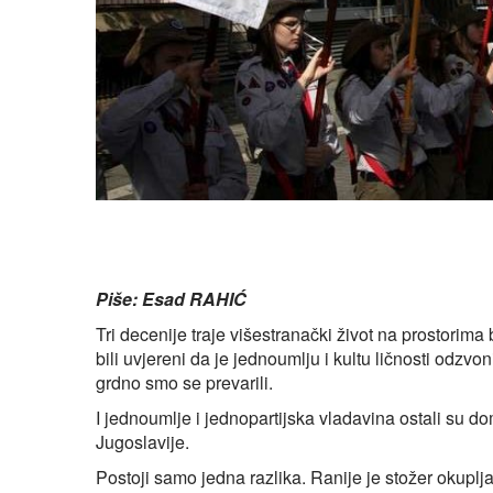
Piše: Esad RAHIĆ
Tri decenije traje višestranački život na prostorim
bili uvjereni da je jednoumlju i kultu ličnosti odzv
grdno smo se prevarili.
I jednoumlje i jednopartijska vladavina ostali su d
Jugoslavije.
Postoji samo jedna razlika. Ranije je stožer okuplj