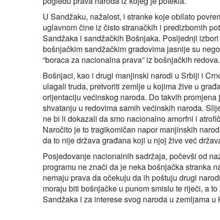
pogledu prava naroda iz kojeg je potekla.
U Sandžaku, nažalost, i stranke koje obilato povrem
uglavnom čine iz čisto stranačkih i predizbornih pot
Sandžaka i sandžačkih Bošnjaka. Posljednji izbori u
bošnjačkim sandžačkim gradovima jasnije su nego 
“boraca za nacionalna prava” iz bošnjačkih redova.
Bošnjaci, kao i drugi manjinski narodi u Srbiji i Cr
ulagali truda, pretvoriti zemlje u kojima žive u gra
orijentaciju većinskog naroda. Do takvih promjena 
shvatanju u redovima samih većinskih naroda. Slijed
ne bi li dokazali da smo nacionalno amorfni i atrofič
Naročito je to tragikomičan napor manjinskih narod
da to nije država građana koji u njoj žive već drž
Posjedovanje nacionalnih sadržaja, počevši od naz
programu ne znači da je neka bošnjačka stranka nac
nemaju prava da očekuju da ih poštuju drugi narodi
moraju biti bošnjačke u punom smislu te riječi, a to
Sandžaka i za interese svog naroda u zemljama u k