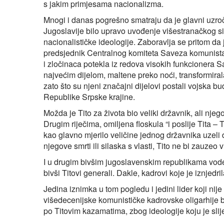
s jakim primjesama nacionalizma.
Mnogi i danas pogrešno smatraju da je glavni uzroč
Jugoslavije bilo upravo uvođenje višestranačkog si
nacionalističke ideologije. Zaboravlja se pritom da j
predsjednik Centralnog komiteta Saveza komunista 
i zločinaca potekla iz redova visokih funkcionera 
najvećim dijelom, maltene preko noći, transformira
zato što su njeni značajni dijelovi postali vojska b
Republike Srpske krajine.
Možda je Tito za života bio veliki državnik, ali nje
Drugim riječima, omiljena floskula “i poslije Tita – 
kao glavno mjerilo veličine jednog državnika uzeli 
njegove smrti ili silaska s vlasti, Tito ne bi zauze
I u drugim bivšim jugoslavenskim republikama vodeću
bivši Titovi generali. Dakle, kadrovi koje je iznjedr
Jedina iznimka u tom pogledu i jedini lider koji nij
višedecenijske komunističke kadrovske oligarhije bi
po Titovim kazamatima, zbog ideologije koju je slij