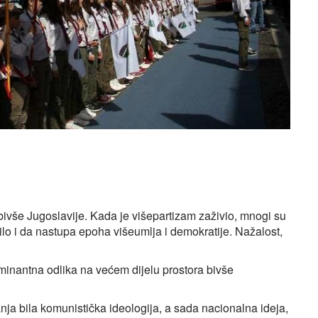
a bivše Jugoslavije. Kada je višepartizam zaživio, mnogi su
onilo i da nastupa epoha višeumlja i demokratije. Nažalost,
ominantna odlika na većem dijelu prostora bivše
anja bila komunistička ideologija, a sada nacionalna ideja,