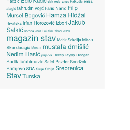
Edib Kadić
Hadžić
enisa
elvir resić
Enes Ratkušić
Filip
fahrudin vojić
Faris Nanić
alagić
Hamza Ridžal
Mursel Begović
Jakub
Irfan Horozović
Izbori
Hrvatska
Salkić
Lokalni izbori 2020
korona virus
magazin stav
Mirza
Mahir Sokolija
mustafa drnišlić
Skenderagić
Mostar
Nedim Hasić
Recep Tayyip Erdogan
prijedor
Sadik Ibrahimović
Sandžak
Safet Pozder
Srebrenica
Sarajevo
SDA
Srbija
Sirija
Stav
Turska