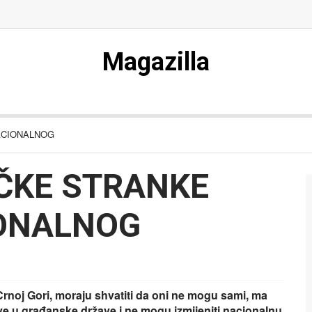
Magazilla
ACIONALNOG
ČKE STRANKE
IONALNOG
i Crnoj Gori, moraju shvatiti da oni ne mogu sami, ma
žive u građanske države i ne mogu izmijeniti nacionalnu