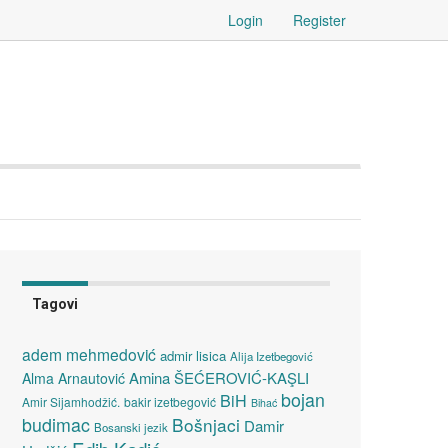
Login
Register
Tagovi
adem mehmedović
admir lisica
Alija Izetbegović
Amina ŠEĆEROVIĆ-KAŞLI
Alma Arnautović
bojan
BiH
Amir Sijamhodžić.
bakir izetbegović
Bihać
budimac
Bošnjaci
Damir
Bosanski jezik