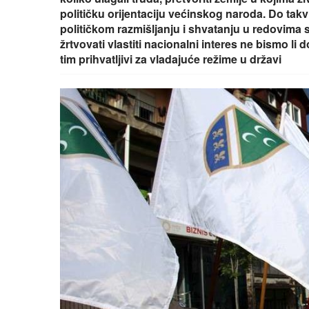
političku orijentaciju većinskog naroda. Do ta
političkom razmišljanju i shvatanju u redovima
žrtvovati vlastiti nacionalni interes ne bismo li
tim prihvatljivi za vladajuće režime u državi