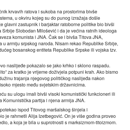
nik krvavih ratova i sukoba na prostorima bivše
stema, u okviru kojeg su do punog izražaja došle
e glavni zastupnik i barjaktar ratoborne politike bio bivši
Srbije Slobodan Milošević i da je većina ratnih ideologa
Saveza komunista i JNA. Čak se i bivša Titova JNA,
la u armiju srpskog naroda. Nisam rekao Republike Srbije,
udućeg bosanskog entiteta Republike Srpske ili vojska tzv.
govo naslijeđe pokazalo se jako krhko i sklono raspadu.
Tito” za kratko je vrijeme doživjela potpuni krah. Ako bismo
dužinu trajanja njegovog političkog naslijeđa nakon
o visoko mjesto među svjetskim državnicima.
 su ulogu imali bivši visoki komunistički funkcioneri ili
ila Komunistička partija i njena armija JNA.
e potekao ispod Titovog maršalskog šinjela i
o je rahmetli Alija Izetbegović. On je više godina proveo
edio, a koja je bila u suprotnosti s marksizmom-titoizmom.