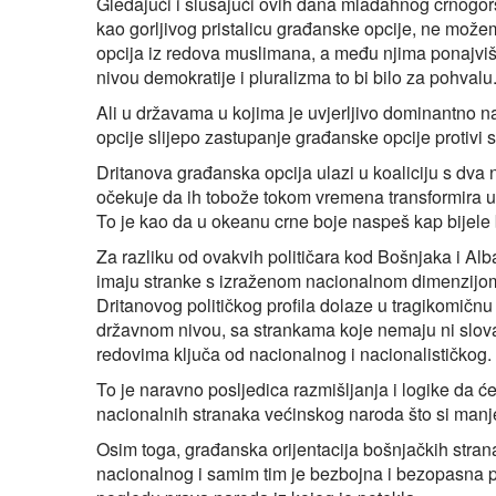
Gledajući i slušajući ovih dana mlađahnog crnogor
kao gorljivog pristalicu građanske opcije, ne možem
opcija iz redova muslimana, a među njima ponajvi
nivou demokratije i pluralizma to bi bilo za pohvalu
Ali u državama u kojima je uvjerljivo dominantno na
opcije slijepo zastupanje građanske opcije protivi se
Dritanova građanska opcija ulazi u koaliciju s dva 
očekuje da ih tobože tokom vremena transformira u p
To je kao da u okeanu crne boje naspeš kap bijele 
Za razliku od ovakvih političara kod Bošnjaka i Alb
imaju stranke s izraženom nacionalnom dimenzijom i
Dritanovog političkog profila dolaze u tragikomičnu 
državnom nivou, sa strankama koje nemaju ni slova
redovima ključa od nacionalnog i nacionalističkog.
To je naravno posljedica razmišljanja i logike da ćeš 
nacionalnih stranaka većinskog naroda što si manje
Osim toga, građanska orijentacija bošnjačkih stra
nacionalnog i samim tim je bezbojna i bezopasna po