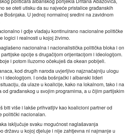
skog političara albanskog porijekla Dritana Abazovića,
o se oteti utisku da su najveće pristalice građanskih
še Bošnjaka. U jednoj normalnoj sredini na zavidnom
.
cionalno i gdje vladaju kontinuirano nacionalne političke
 logici i realnosti u kojoj živimo.
naglašeno nacionalna i nacionalistička politička bloka i on
artijske opcije s drugačijom orijentacijom i ideologijom.
boje i potom iluzorno očekuješ da okean pobijeli.
anaca, kod drugih naroda uvjerljivo najznačajniju ulogu
 ideologijom. I onda bošnjački i albanski lideri
situaciju, da ulaze u koalicije, kako na lokalnom, tako i na
 od građanskog u svojim programima, a u čijim partijskim
biti više i lakše prihvatljiv kao koalicioni partner od
 politički nacionalan.
naka isključuje svaku mogućnost naglašavanja
 državu u kojoj djeluje i nije zahtjevna ni najmanje u