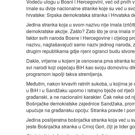
Vodeću ulogu u Bosni i Hercegovini, već od prvih v
imale su dvije nacionalne stranke koje su već u s
hrvatske: Srpska demokratska stranka i Hrvatska 
Jedina stranka koja u svom nazivu nije imala izričit
demokratske akcije. Zašto? Zato što je ona imala mn
faktor svih naroda Bosne i Hercegovine i cijelog pr
nazivu, naglašavajući samo naziv jednog naroda, za
drugim republikama gdje njeni ogranci budu stvore
Dakle, vrijeme u kojem je osnovana prva stranka koj
svi narodi koji osjećaju BiH kao svoju domovinu dik
programom ispolji takva stremljenja.
Međutim, nakon krvavih ratnih sukoba, u kojima je 
u BiH i u Sandžaku uporno i istrajno bježe od riječ
građanski, a ne nacionalni karakter. Čak neke od nj
Bošnjačke demokratske zajednice Sandžaka, promij
upućuje na građansku opciju: Stranka pravde i pom
Jedina poslijeratna bošnjačka stranka koja već u s
jeste Bošnjačka stranka u Crnoj Gori, čiji je lider 