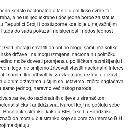
eno koriste nacionalno pitanje u političke svrhe to
reba, a ne uslijed iskrene i dosljedne borbe za status
 Republici Srbiji i postizborne koalicije u najvažnijim
ikada do sada pokazali neiskrenost i nedosljednost
noj Gori, moraju shvatiti da oni ne mogu sami, ma koliko
đanske države i ne mogu izmijeniti nacionalnu političku
jedino može dovesti promjena u političkom razmišljanju i
om toga, ne smijemo žrtvovati vlastiti nacionalni interes
ni i samim tim prihvatljivi za vladajuće režime u državi.
a u onim državama u čijim se ustavima izričito naglašava
ava samo jednog, naravno većinskog naroda.
iva stranke, do nacionalnih ciljeva u stranačkom
ionalistička i antidržavna. Narodi koji ne poštuju sebe
. Bošnjačke stranke, kako u BiH, tako i u Sandžaku,
 znači da moraju biti stranke koje se bore za interese BiH i
ojima djeluju.