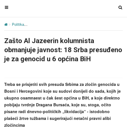
T
T
o
o
g
g
Politika
Zašto Al Jazeerin kolumnista obmanjuje javnost: 18 Srba p
g
g
l
l
Zašto Al Jazeerin kolumnista
e
e
n
n
obmanjuje javnost: 18 Srba presuđeno
a
a
je za genocid u 6 općina BiH
v
v
i
i
g
g
a
a
Treba se prisjetiti svih presuda Srbima za zločin genocida u
t
t
Bosni i Hercegovini koje su sudovi donijeli do sada, kojih je
i
i
ukupno osamnaest u čak šest općina u BiH, a koje direktno
o
o
pobijaju tvrdnje Dragana Bursaća, koje su, stoga, očito
n
n
pisane radi dnevno-političkih „likvidacija“ - istodobno
plašeći žrtve tužbama i sugerirajući netačni pravni alibi
zločincima