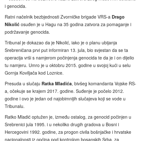
i genocida.
Ratni načelnik bezbjednosti Zvorničke brigade VRS-a
Drago
Nikolić
osuđen je u Hagu na 35 godina zatvora za pomaganje i
podržavanje genocida.
Tribunal je dokazao da je Nikolić, iako je o planu ubijanja
Srebreničana prvi put informiran 13. jula, bio svjestan da se ta
operacija vrši s namjerom počinjenja genocida te da je i on dijelio
tu namjeru. Umro je u oktobru 2015. godine u svojoj kući u selu
Gornja Koviljača kod Loznice.
Presuda u slučaju
Ratka Mladića
, bivšeg komandanta Vojske RS-
a, očekuje se krajem 2017. godine. Suđenje je počelo 2012.
godine i ovo je jedan od najobimnijih slučajeva koji se vode u
Tribunalu.
Ratko Mladić optužen je, između ostalog, za genocid počinjen u
Srebrenici jula 1995. i u nekoliko drugih gradova u Bosni i
Hercegovini 1992. godine, za progon civila bošnjačke i hrvatske
nacionalnosti iz općina pod kontrolom bosanskih Srba, za