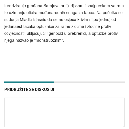
teroriziranje građana Sarajeva artiljerijskom i snajperskom vatrom
te uzimanje oficira međunarodnih snaga za taoce. Na početku se
suđenja Mladić izjasnio da se ne osjeća krivim ni po jednoj od
jedanaest tačaka optužnice za ratne zločine i zločine protiv
čovječnosti, uključujući i genocid u Srebrenici, a optužbe protiv
njega nazvao je “monstruoznim”.
PRIDRUŽITE SE DISKUSIJI