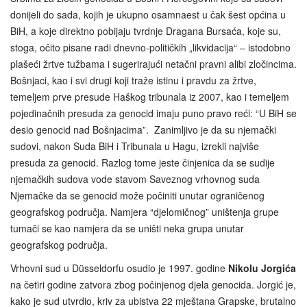
donijeli do sada, kojih je ukupno osamnaest u čak šest općina u
BiH, a koje direktno pobijaju tvrdnje Dragana Bursaća, koje su,
stoga, očito pisane radi dnevno-političkih „likvidacija“ – istodobno
plašeći žrtve tužbama i sugerirajući netačni pravni alibi zločincima.
Bošnjaci, kao i svi drugi koji traže istinu i pravdu za žrtve,
temeljem prve presude Haškog tribunala iz 2007, kao i temeljem
pojedinačnih presuda za genocid imaju puno pravo reći: “U BiH se
desio genocid nad Bošnjacima”. Zanimljivo je da su njemački
sudovi, nakon Suda BiH i Tribunala u Hagu, izrekli najviše
presuda za genocid. Razlog tome jeste činjenica da se sudije
njemačkih sudova vode stavom Saveznog vrhovnog suda
Njemačke da se genocid može počiniti unutar ograničenog
geografskog područja. Namjera “djelomičnog” uništenja grupe
tumači se kao namjera da se uništi neka grupa unutar
geografskog područja.
Vrhovni sud u Düsseldorfu osudio je 1997. godine
Nikolu Jorgića
na četiri godine zatvora zbog počinjenog djela genocida. Jorgić je,
kako je sud utvrdio, kriv za ubistva 22 mještana Grapske, brutalno