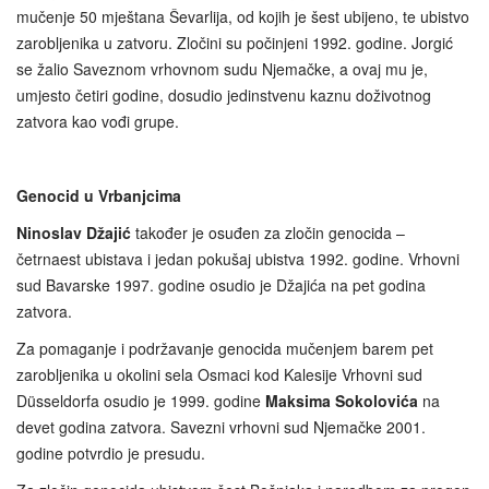
mučenje 50 mještana Ševarlija, od kojih je šest ubijeno, te ubistvo
zarobljenika u zatvoru. Zločini su počinjeni 1992. godine. Jorgić
se žalio Saveznom vrhovnom sudu Njemačke, a ovaj mu je,
umjesto četiri godine, dosudio jedinstvenu kaznu doživotnog
zatvora kao vođi grupe.
Genocid u Vrbanjcima
Ninoslav Džajić
također je osuđen za zločin genocida –
četrnaest ubistava i jedan pokušaj ubistva 1992. godine. Vrhovni
sud Bavarske 1997. godine osudio je Džajića na pet godina
zatvora.
Za pomaganje i podržavanje genocida mučenjem barem pet
zarobljenika u okolini sela Osmaci kod Kalesije Vrhovni sud
Düsseldorfa osudio je 1999. godine
Maksima Sokolovića
na
devet godina zatvora. Savezni vrhovni sud Njemačke 2001.
godine potvrdio je presudu.