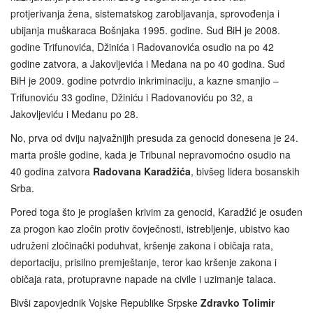
protjerivanja žena, sistematskog zarobljavanja, sprovođenja i
ubijanja muškaraca Bošnjaka 1995. godine. Sud BiH je 2008.
godine Trifunovića, Džinića i Radovanovića osudio na po 42
godine zatvora, a Jakovljevića i Medana na po 40 godina. Sud
BiH je 2009. godine potvrdio inkriminaciju, a kazne smanjio –
Trifunoviću 33 godine, Džiniću i Radovanoviću po 32, a
Jakovljeviću i Medanu po 28.
No, prva od dviju najvažnijih presuda za genocid donesena je 24.
marta prošle godine, kada je Tribunal nepravomoćno osudio na
40 godina zatvora
Radovana Karadžića
, bivšeg lidera bosanskih
Srba.
Pored toga što je proglašen krivim za genocid, Karadžić je osuđen
za progon kao zločin protiv čovječnosti, istrebljenje, ubistvo kao
udruženi zločinački poduhvat, kršenje zakona i običaja rata,
deportaciju, prisilno premještanje, teror kao kršenje zakona i
običaja rata, protupravne napade na civile i uzimanje talaca.
Bivši zapovjednik Vojske Republike Srpske
Zdravko Tolimir