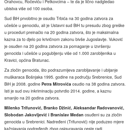
Orahovcu, Ročeviću i Petkovcima – te da je lično nadgledao
ubistva više od 100 osoba.
Sud BiH prvobitno je osudio Trbića na 30 godina zatvora za
učešće u genocidu, ali je Ustavni sud BiH tu presudu zbog greške
u proceduri preinačio na 20 godina zatvora, što je maksimalna
kazna za to djelo po krivičnom zakonu bivše Jugoslavije. Vuković
je osuđen na 20 godina zatvora za pomaganje u izvršenju
genocida i učešće u pogubljenju više od 1.000 zarobljenika u
Kravici, općina Bratunac.
Za zločin genocida, što podrazumijeva zarobljavanje i ubijanje
muškaraca Bošnjaka 1995. godine na području Srebrenice, Sud
BiH je 2008. godine
Petra Mitrovića
osudio na 38 godina zatvora.
Isti je sud ovu inkriminaciju potvrdio 2014. godine, a kaznu
smanjio na 20 godina zatvora.
Milenko Trifunović, Branko Džinić, Aleksandar Radovanović,
Slobodan Jakovljević i Branislav Medan
osuđeni su za zločin
genocida u Srebrenici. Nadređeni (Trifunović) nije poduzeo mjere
kažnjavanja podređenih zbog osiguravanja ceste radi