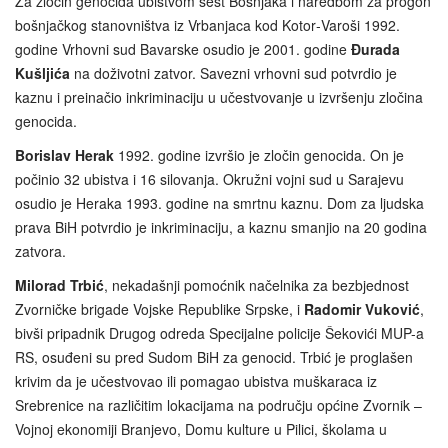
Za zločin genocida ubistvom šest Bošnjaka i naredbom za progon
bošnjačkog stanovništva iz Vrbanjaca kod Kotor‑Varoši 1992.
godine Vrhovni sud Bavarske osudio je 2001. godine
Đurada
Kušljića
na doživotni zatvor. Savezni vrhovni sud potvrdio je
kaznu i preinačio inkriminaciju u učestvovanje u izvršenju zločina
genocida.
Borislav Herak
1992. godine izvršio je zločin genocida. On je
počinio 32 ubistva i 16 silovanja. Okružni vojni sud u Sarajevu
osudio je Heraka 1993. godine na smrtnu kaznu. Dom za ljudska
prava BiH potvrdio je inkriminaciju, a kaznu smanjio na 20 godina
zatvora.
Milorad Trbić
, nekadašnji pomoćnik načelnika za bezbjednost
Zvorničke brigade Vojske Republike Srpske, i
Radomir Vuković
,
bivši pripadnik Drugog odreda Specijalne policije Šekovići MUP-a
RS, osuđeni su pred Sudom BiH za genocid. Trbić je proglašen
krivim da je učestvovao ili pomagao ubistva muškaraca iz
Srebrenice na različitim lokacijama na području općine Zvornik –
Vojnoj ekonomiji Branjevo, Domu kulture u Pilici, školama u