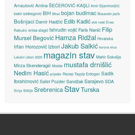
Amina ŠEĆEROVIĆ-KAŞLI
Arnautović
Amir Sijamhodžić.
bojan budimac
BiH
bakir izetbegović
Bosanski jezik
Bihać
Edib Kadić
Bošnjaci
Damir Hadžić
elvir resić
Enes
Filip
fahrudin vojić
Faris Nanić
enisa alagić
Ratkušić
Hamza Ridžal
Mursel Begović
Hrvatska
Jakub Salkić
Irfan Horozović
Izbori
korona virus
magazin stav
Mahir Sokolija
Lokalni izbori 2020
mustafa drnišlić
Mirza Skenderagić
Mostar
Nedim Hasić
Sadik
Recep Tayyip Erdogan
prijedor
Sarajevo
Ibrahimović
Sandžak
SDA
Safet Pozder
Stav
Turska
Srebrenica
Srbija
Sirija