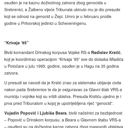
osuđen je na kaznu doživotnog zatvora zbog genocida u
Srebrenici, a Žalbeno vijeće Tribunala ukinulo mu je dio presude
koji se odnosi na genocid u Žepi. Umro je u februaru prošle
godine u Pritvorskoj jedinici u Scheveningenu.
“Krivaja ‘95”
Bivši komandant Drinskog korpusa Vojske RS-a
Radislav Krstić
,
koji je koordinirao operacijom “Krivaja ‘95” sve do dolaska Mladića
u Potočare u julu 1995. godine, osuđen je u Hagu na 35 godina
zatvora.
U presudi se navodi da je Krstić znao za sistemsko ubijanje civila
nakon pada Srebrenice te da je osiguravao za Glavni štab VRS-a
municiju i vojnike koji su vršili ubistva. Presuda Krstiću ujedno je i
prva pred Tribunalom u kojoj je upotrijebljena riječ “genocid”.
Vujadin Popović i Ljubiša Beara
, bivši načelnici za bezbjednost
– Popović u Drinskom korpusu, a Beara u Glavnom štabu VRS-a
– osuđeni su na doživotne kazne zatvora zbog masovnih ubistava