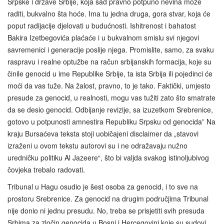
Srpske i države Srbije, koja sad pravno potpuno nevina može
raditi, bukvalno šta hoće. Ima tu jedna druga, gora stvar, koja će
poput radijacije djelovati u budućnosti. Ishitrenost i bahatost
Bakira Izetbegovića plaćaće i u bukvalnom smislu svi njegovi
savremenici i generacije poslije njega. Promislite, samo, za svaku
raspravu i realne optužbe na račun srbijanskih formacija, koje su
činile genocid u ime Republike Srbije, ta ista Srbija ili pojedinci će
moći da vas tuže. Na žalost, pravno, to je tako. Faktički, umjesto
presude za genocid, u realnosti, mogu vas tužiti zato što smatrate
da se desio genocid. Odbijanje revizije, sa izuzetkom Srebrenice,
gotovo u potpunosti amnestira Republiku Srpsku od genocida” Na
kraju Bursaćeva teksta stoji uobičajeni disclaimer da „stavovi
izraženi u ovom tekstu autorovi su i ne odražavaju nužno
uredničku politiku Al Jazeere“, što bi valjda svakog istinoljubivog
čovjeka trebalo radovati.
Tribunal u Hagu osudio je šest osoba za genocid, i to sve na
prostoru Srebrenice. Za genocid na drugim područjima Tribunal
nije donio ni jednu presudu. No, treba se prisjetiti svih presuda
Srbima za zločin genocida u Bosni i Hercegovini koje su sudovi