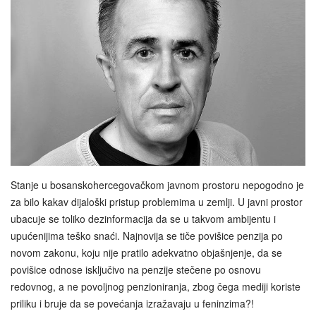
Stanje u bosanskohercegovačkom javnom prostoru nepogodno je
za bilo kakav dijaloški pristup problemima u zemlji. U javni prostor
ubacuje se toliko dezinformacija da se u takvom ambijentu i
upućenijima teško snaći. Najnovija se tiče povišice penzija po
novom zakonu, koju nije pratilo adekvatno objašnjenje, da se
povišice odnose isključivo na penzije stečene po osnovu
redovnog, a ne povoljnog penzioniranja, zbog čega mediji koriste
priliku i bruje da se povećanja izražavaju u feninzima?!