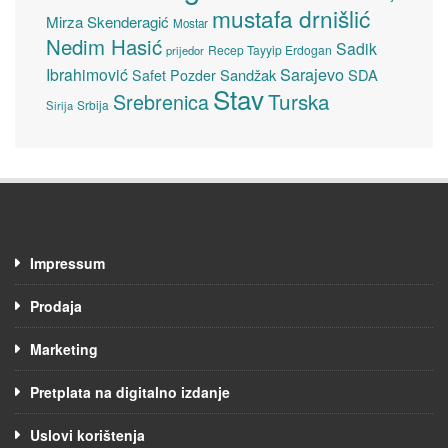
mustafa drnišlić
Mirza Skenderagić
Mostar
Nedim Hasić
Sadik
Recep Tayyip Erdogan
prijedor
Sarajevo
Ibrahimović
Sandžak
SDA
Safet Pozder
Stav
Turska
Srebrenica
Srbija
Sirija
Impressum
Prodaja
Marketing
Pretplata na digitalno izdanje
Uslovi korištenja