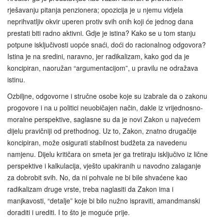
rješavanju pitanja penzionera; opozicija je u njemu vidjela
neprihvatljiv okvir uperen protiv svih onih koji će jednog dana
prestati biti radno aktivni. Gdje je istina? Kako se u tom stanju
potpune isključivosti uopće snaći, doći do racionalnog odgovora?
Istina je na sredini, naravno, jer radikalizam, kako god da je
koncipiran, naoružan “argumentacijom”, u pravilu ne odražava
istinu.
Ozbiljne, odgovorne i stručne osobe koje su izabrale da o zakonu
progovore i na u politici neuobičajen način, dakle iz vrijednosno-
moralne perspektive, saglasne su da je novi Zakon u najvećem
dijelu pravičniji od prethodnog. Uz to, Zakon, znatno drugačije
koncipiran, može osigurati stabilnost budžeta za navedenu
namjenu. Dijelu kritičara on smeta jer ga tretiraju isključivo iz lične
perspektive i kalkulacija, vješto upakiranih u navodno zalaganje
za dobrobit svih. No, da ni pohvale ne bi bile shvaćene kao
radikalizam druge vrste, treba naglasiti da Zakon ima i
manjkavosti, “detalje” koje bi bilo nužno ispraviti, amandmanski
doraditi i urediti. I to što je moguće prije.