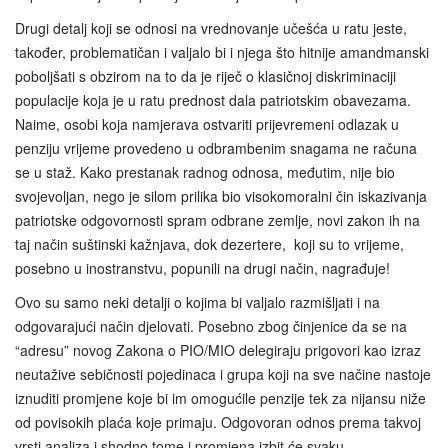
Drugi detalj koji se odnosi na vrednovanje učešća u ratu jeste,
također, problematičan i valjalo bi i njega što hitnije amandmanski
poboljšati s obzirom na to da je riječ o klasičnoj diskriminaciji
populacije koja je u ratu prednost dala patriotskim obavezama.
Naime, osobi koja namjerava ostvariti prijevremeni odlazak u
penziju vrijeme provedeno u odbrambenim snagama ne računa
se u staž. Kako prestanak radnog odnosa, međutim, nije bio
svojevoljan, nego je silom prilika bio visokomoralni čin iskazivanja
patriotske odgovornosti spram odbrane zemlje, novi zakon ih na
taj način suštinski kažnjava, dok dezertere, koji su to vrijeme,
posebno u inostranstvu, popunili na drugi način, nagrađuje!
Ovo su samo neki detalji o kojima bi valjalo razmišljati i na
odgovarajući način djelovati. Posebno zbog činjenice da se na
“adresu” novog Zakona o PIO/MIO delegiraju prigovori kao izraz
neutažive sebičnosti pojedinaca i grupa koji na sve načine nastoje
iznuditi promjene koje bi im omogućile penzije tek za nijansu niže
od povisokih plaća koje primaju. Odgovoran odnos prema takvoj
vrsti analiza i shodno tome i promjena izbit će svaku