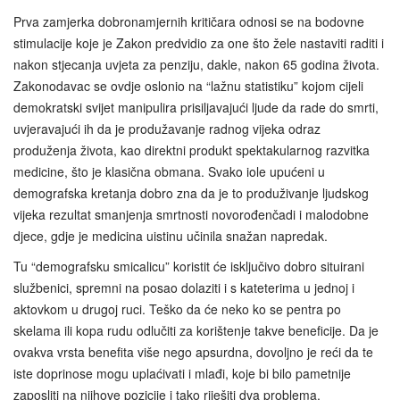
Prva zamjerka dobronamjernih kritičara odnosi se na bodovne
stimulacije koje je Zakon predvidio za one što žele nastaviti raditi i
nakon stjecanja uvjeta za penziju, dakle, nakon 65 godina života.
Zakonodavac se ovdje oslonio na “lažnu statistiku” kojom cijeli
demokratski svijet manipulira prisiljavajući ljude da rade do smrti,
uvjeravajući ih da je produžavanje radnog vijeka odraz
produženja života, kao direktni produkt spektakularnog razvitka
medicine, što je klasična obmana. Svako iole upućeni u
demografska kretanja dobro zna da je to produživanje ljudskog
vijeka rezultat smanjenja smrtnosti novorođenčadi i malodobne
djece, gdje je medicina uistinu učinila snažan napredak.
Tu “demografsku smicalicu” koristit će isključivo dobro situirani
službenici, spremni na posao dolaziti i s kateterima u jednoj i
aktovkom u drugoj ruci. Teško da će neko ko se pentra po
skelama ili kopa rudu odlučiti za korištenje takve beneficije. Da je
ovakva vrsta benefita više nego apsurdna, dovoljno je reći da te
iste doprinose mogu uplaćivati i mlađi, koje bi bilo pametnije
zaposliti na njihove pozicije i tako riješiti dva problema.