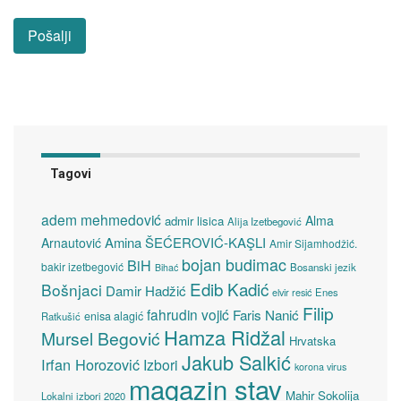
Tagovi
adem mehmedović
Alma
admir lisica
Alija Izetbegović
Amina ŠEĆEROVIĆ-KAŞLI
Arnautović
Amir Sijamhodžić.
bojan budimac
BiH
bakir izetbegović
Bosanski jezik
Bihać
Edib Kadić
Bošnjaci
Damir Hadžić
elvir resić
Enes
Filip
fahrudin vojić
Faris Nanić
enisa alagić
Ratkušić
Hamza Ridžal
Mursel Begović
Hrvatska
Jakub Salkić
Irfan Horozović
Izbori
korona virus
magazin stav
Mahir Sokolija
Lokalni izbori 2020