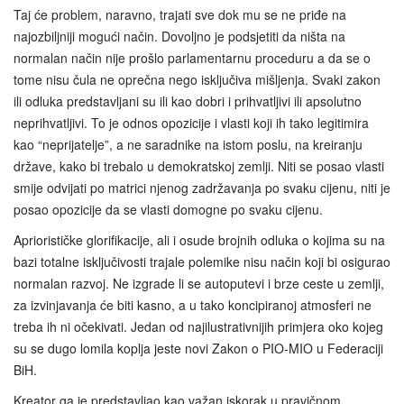
Taj će problem, naravno, trajati sve dok mu se ne priđe na
najozbiljniji mogući način. Dovoljno je podsjetiti da ništa na
normalan način nije prošlo parlamentarnu proceduru a da se o
tome nisu čula ne oprečna nego isključiva mišljenja. Svaki zakon
ili odluka predstavljani su ili kao dobri i prihvatljivi ili apsolutno
neprihvatljivi. To je odnos opozicije i vlasti koji ih tako legitimira
kao “neprijatelje”, a ne saradnike na istom poslu, na kreiranju
države, kako bi trebalo u demokratskoj zemlji. Niti se posao vlasti
smije odvijati po matrici njenog zadržavanja po svaku cijenu, niti je
posao opozicije da se vlasti domogne po svaku cijenu.
Apriorističke glorifikacije, ali i osude brojnih odluka o kojima su na
bazi totalne isključivosti trajale polemike nisu način koji bi osigurao
normalan razvoj. Ne izgrade li se autoputevi i brze ceste u zemlji,
za izvinjavanja će biti kasno, a u tako koncipiranoj atmosferi ne
treba ih ni očekivati. Jedan od najilustrativnijih primjera oko kojeg
su se dugo lomila koplja jeste novi Zakon o PIO-MIO u Federaciji
BiH.
Kreator ga je predstavljao kao važan iskorak u pravičnom