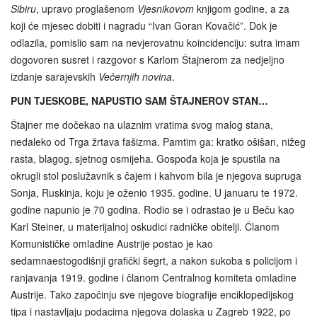
Sibiru
, upravo proglašenom
Vjesnikovom
knjigom godine, a za
koji će mjesec dobiti i nagradu “Ivan Goran Kovačić”. Dok je
odlazila, pomislio sam na nevjerovatnu koincidenciju: sutra imam
dogovoren susret i razgovor s Karlom Štajnerom za nedjeljno
izdanje sarajevskih
Večernjih novina
.
PUN TJESKOBE, NAPUSTIO SAM ŠTAJNEROV STAN…
Štajner me dočekao na ulaznim vratima svog malog stana,
nedaleko od Trga žrtava fašizma. Pamtim ga: kratko ošišan, nižeg
rasta, blagog, sjetnog osmijeha. Gospođa koja je spustila na
okrugli stol poslužavnik s čajem i kahvom bila je njegova supruga
Sonja, Ruskinja, koju je oženio 1935. godine. U januaru te 1972.
godine napunio je 70 godina. Rodio se i odrastao je u Beču kao
Karl Steiner, u materijalnoj oskudici radničke obitelji. Članom
Komunističke omladine Austrije postao je kao
sedamnaestogodišnji grafički šegrt, a nakon sukoba s policijom i
ranjavanja 1919. godine i članom Centralnog komiteta omladine
Austrije. Tako započinju sve njegove biografije enciklopedijskog
tipa i nastavljaju podacima njegova dolaska u Zagreb 1922, po