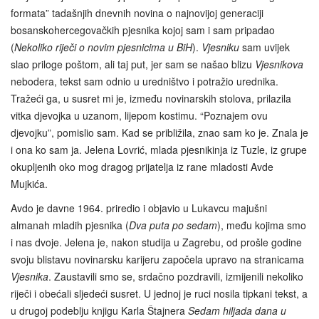
formata” tadašnjih dnevnih novina o najnovijoj generaciji
bosanskohercegovačkih pjesnika kojoj sam i sam pripadao
(
Nekoliko riječi o novim pjesnicima u BiH
).
Vjesniku
sam uvijek
slao priloge poštom, ali taj put, jer sam se našao blizu
Vjesnikova
nebodera, tekst sam odnio u uredništvo i potražio urednika.
Tražeći ga, u susret mi je, između novinarskih stolova, prilazila
vitka djevojka u uzanom, lijepom kostimu. “Poznajem ovu
djevojku”, pomislio sam. Kad se približila, znao sam ko je. Znala je
i ona ko sam ja. Jelena Lovrić, mlada pjesnikinja iz Tuzle, iz grupe
okupljenih oko mog dragog prijatelja iz rane mladosti Avde
Mujkića.
Avdo je davne 1964. priredio i objavio u Lukavcu majušni
almanah mladih pjesnika (
Dva puta po sedam
), među kojima smo
i nas dvoje. Jelena je, nakon studija u Zagrebu, od prošle godine
svoju blistavu novinarsku karijeru započela upravo na stranicama
Vjesnika
. Zaustavili smo se, srdačno pozdravili, izmijenili nekoliko
riječi i obećali sljedeći susret. U jednoj je ruci nosila tipkani tekst, a
u drugoj podeblju knjigu Karla Štajnera
Sedam hiljada dana u