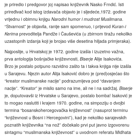
je priredio i predgovor joj napisao književnik Nasko Frndić. Isti
priređivač kod istog izdavača objavio je i sljedeće,1972. godine
vrijednu i obimnu knjigu
Narodni humor i mudrost Muslimana
.
“Stvarnost” je objavila, ranije sam spomenuo, i prijevod
Kuran-i
Kerima
prevoditelja Pandže i Čauševića (u zbirnom tiražu nekoliko
uzastopnih izdanja koji je brojao više desetina hiljada primjeraka).
Najposlije, u Hrvatskoj je 1972. godine izašla i izuzetno važna,
prva antologija bošnjačke književnosti,
Biserje
Alije Isakovića.
Brzo je postalo potpuno razvidno zašto ta i takva knjiga nije izašla
u Sarajevu. Njezin autor Alija Isaković dobro je (pred)osjećao što
“kreator muslimanske nacije” podrazumijeva pod “davanjem
nacije”. “Kreator” je mislio samo na ime, ali ne i na sadržaj.
Biserje
je, doputovavši iz Hrvatske u Sarajevo, postalo bomba! Isaković je
to mogao naslutiti i krajem 1970. godine, na simpoziju o dvojbi
termina “bosanskohercegovačka književnost” (nasuprot terminu
“književnost u Bosni i Hercegovini”), kad je nekoliko sarajevskih
poznatih književnika “na nož” dočekalo prvi put javno izgovorenu
sintagmu “muslimanska književnost” u uvodnom referatu Midhata