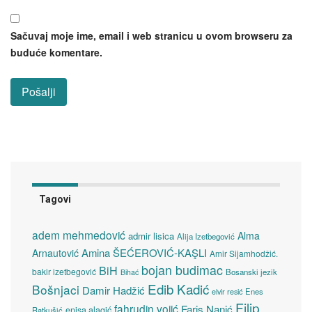
Sačuvaj moje ime, email i web stranicu u ovom browseru za
buduće komentare.
Tagovi
adem mehmedović
Alma
admir lisica
Alija Izetbegović
Amina ŠEĆEROVIĆ-KAŞLI
Arnautović
Amir Sijamhodžić.
bojan budimac
BiH
bakir izetbegović
Bosanski jezik
Bihać
Edib Kadić
Bošnjaci
Damir Hadžić
elvir resić
Enes
Filip
fahrudin vojić
Faris Nanić
enisa alagić
Ratkušić