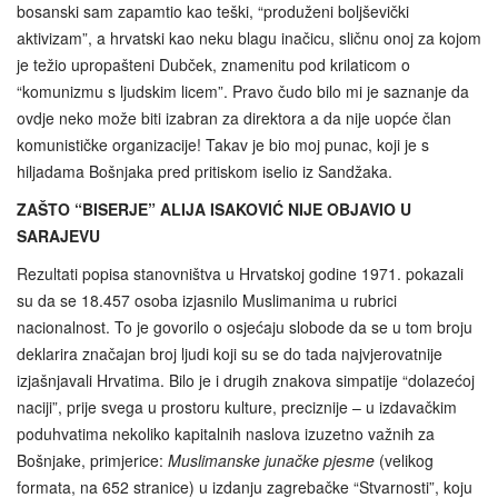
bosanski sam zapamtio kao teški, “produženi boljševički
aktivizam”, a hrvatski kao neku blagu inačicu, sličnu onoj za kojom
je težio upropašteni Dubček, znamenitu pod krilaticom o
“komunizmu s ljudskim licem”. Pravo čudo bilo mi je saznanje da
ovdje neko može biti izabran za direktora a da nije uopće član
komunističke organizacije! Takav je bio moj punac, koji je s
hiljadama Bošnjaka pred pritiskom iselio iz Sandžaka.
ZAŠTO “BISERJE” ALIJA ISAKOVIĆ NIJE OBJAVIO U
SARAJEVU
Rezultati popisa stanovništva u Hrvatskoj godine 1971. pokazali
su da se 18.457 osoba izjasnilo Muslimanima u rubrici
nacionalnost. To je govorilo o osjećaju slobode da se u tom broju
deklarira značajan broj ljudi koji su se do tada najvjerovatnije
izjašnjavali Hrvatima. Bilo je i drugih znakova simpatije “dolazećoj
naciji”, prije svega u prostoru kulture, preciznije – u izdavačkim
poduhvatima nekoliko kapitalnih naslova izuzetno važnih za
Bošnjake, primjerice:
Muslimanske junačke pjesme
(velikog
formata, na 652 stranice) u izdanju zagrebačke “Stvarnosti”, koju