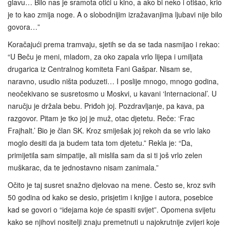
glavu… Bilo nas je sramota otići u kino, a ako bi neko i otišao, krio
je to kao zmija noge. A o slobodnijim izražavanjima ljubavi nije bilo
govora…”
Koračajući prema tramvaju, sjetih se da se tada nasmijao i rekao:
“U Beču je meni, mladom, za oko zapala vrlo lijepa i umiljata
drugarica iz Centralnog komiteta Fani Gašpar. Nisam se,
naravno, usudio ništa poduzeti… I poslije mnogo, mnogo godina,
neočekivano se susretosmo u Moskvi, u kavani ‘Internacional’. U
naručju je držala bebu. Priđoh joj. Pozdravljanje, pa kava, pa
razgovor. Pitam je tko joj je muž, otac djetetu. Reče: ‘Frac
Frajhalt.’ Bio je član SK. Kroz smiješak joj rekoh da se vrlo lako
moglo desiti da ja budem tata tom djetetu.” Rekla je: “Da,
primijetila sam simpatije, ali mislila sam da si ti još vrlo zelen
muškarac, da te jednostavno nisam zanimala.”
Očito je taj susret snažno djelovao na mene. Često se, kroz svih
50 godina od kako se desio, prisjetim i knjige i autora, posebice
kad se govori o “idejama koje će spasiti svijet”. Opomena svijetu
kako se njihovi nositelji znaju premetnuti u najokrutnije zvijeri koje