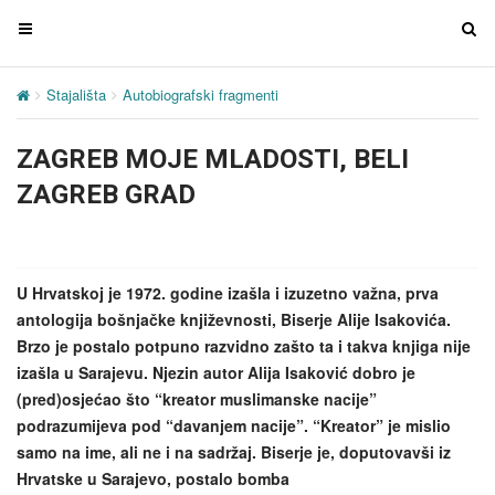
T
T
o
o
g
g
Stajališta
Autobiografski fragmenti
ZAGREB MOJE MLADOSTI, 
g
g
l
l
ZAGREB MOJE MLADOSTI, BELI
e
e
n
n
ZAGREB GRAD
a
a
v
v
i
i
g
g
U Hrvatskoj je 1972. godine izašla i izuzetno važna, prva
a
a
antologija bošnjačke književnosti, Biserje Alije Isakovića.
t
t
Brzo je postalo potpuno razvidno zašto ta i takva knjiga nije
i
i
izašla u Sarajevu. Njezin autor Alija Isaković dobro je
o
o
(pred)osjećao što “kreator muslimanske nacije”
n
n
podrazumijeva pod “davanjem nacije”. “Kreator” je mislio
samo na ime, ali ne i na sadržaj. Biserje je, doputovavši iz
Hrvatske u Sarajevo, postalo bomba