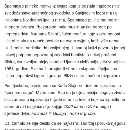
Spominjao je neke motive iz knjige koja je postala najpotresnije
svjedočanstvo autentičnog svjedoka o Staljinovim logorima i o
milionima likvidiranih ljudi u njima. Spominjao je, iniciran mojim
imenom Ibrahim, “bezbrojne male muslimanske narode po
nepreglednim šumama Sibira”, “plemena” za koje savremenost
nije ni znala da uopće postoje na ovom svijetu, kojih više nema.
Uništeni su nerijetko do posljednjeg! U samoj knjizi govori o jednoj
takvoj potpuno nepoznatoj zajednici baptista u nekoj prašumi
Sibira, svojevoljno otcjepljenoj od ljudske civilizacije, otkrivenoj tek
1951. godine. Sve su ih proglasili stranim slugama i špijunima,
njima napunivši logore i gulage. Bližio se kraj našem razgovoru.
Pun tjeskobe, osmjehnuh se Karlu Štajneru dok me ispraćao na
“kućnom pragu”. Mislio sam: Kao da je cijela misija njegova života
bila zadana u ispisivanju hiljade stranica teksta koje su ispunile ne
samo prvu i najglasovitiju knjigu
7000 dana u Sibiru
nego i
sljedeće dvije:
Povratak iz Gulaga
i
Ruka iz groba
.
Da, zamalo se nije desilo da se najvažniji sadržaj i poruka njegova