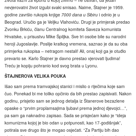
života važni za epohu u kojoj živimo – ne ostvari, da jedan
nevjerovatni život izgubi svaki smisao. Naime, Štajner je 1959.
godine završio rukopis knjige
7000 dana u Sibiru
i odnio je u
Beograd. Uručio ga je Veljku Vlahoviću. Drugi je primjerak predao
Zvonku Brkiću, članu Centralnog komiteta Saveza komunista
Hrvatske, u prisustvu Mike Špiljka. Sve tri osobe bile su narodni
heroji Jugoslavije. Poslije kratkog vremena, saznao je da su oba
primjerka rukopisa – netragom nestali! Ali, onaj koji ga je otuđio
prevario se. Karlo Štajner je davno prestao vjerovati ljudima!
Treću je kopiju pohranio kod svog brata u Lyonu.
ŠTAJNEROVA VELIKA POUKA
Išao sam prema tramvajskoj stanici i mislio o riječima koje sam
čuo. Ponekad bi me toliko opčinio da bih prestao zapisivati. Nakon
godinu, prisjetio sam se jednog detalja iz Štanerove bezazlene
opaske o “prvim proplamsajima ljubavi prema jednoj djevojci…”,
pa sam ga naknadno zapisao. Sada se prisjećam kako je “ideja
komunizma kojoj je bio odan u potpunosti, kao 17-godišnjak”,
potirala sve drugo što je mogao osjećati. “Za Partiju bih dao