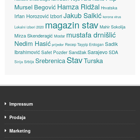
Hamza Ridžal
Mursel Begović
Hrvatska
Jakub Salkić
Irfan Horozović
Izbori
korona virus
magazin stav
Mahir Sokolija
Lokalni izbori 2020
mustafa drnišlić
Mirza Skenderagić
Mostar
Nedim Hasić
Sadik
Recep Tayyip Erdogan
prijedor
Sarajevo
Ibrahimović
Sandžak
SDA
Safet Pozder
Stav
Turska
Srebrenica
Srbija
Sirija
Impressum
Prodaja
Marketing