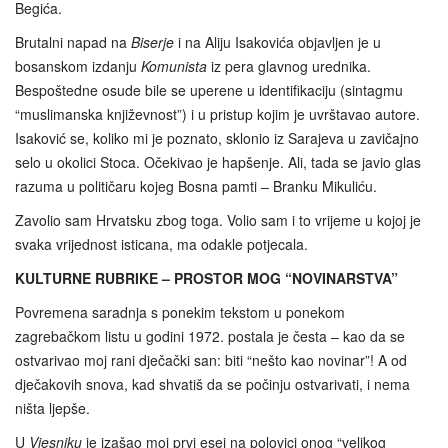
Begića.
Brutalni napad na
Biserje
i na Aliju Isakovića objavljen je u
bosanskom izdanju
Komunista
iz pera glavnog urednika.
Bespoštedne osude bile se uperene u identifikaciju (sintagmu
“muslimanska književnost”) i u pristup kojim je uvrštavao autore.
Isaković se, koliko mi je poznato, sklonio iz Sarajeva u zavičajno
selo u okolici Stoca. Očekivao je hapšenje. Ali, tada se javio glas
razuma u političaru kojeg Bosna pamti – Branku Mikuliću.
Zavolio sam Hrvatsku zbog toga. Volio sam i to vrijeme u kojoj je
svaka vrijednost isticana, ma odakle potjecala.
KULTURNE RUBRIKE – PROSTOR MOG “NOVINARSTVA”
Povremena saradnja s ponekim tekstom u ponekom
zagrebačkom listu u godini 1972. postala je česta – kao da se
ostvarivao moj rani dječački san: biti “nešto kao novinar”! A od
dječakovih snova, kad shvatiš da se počinju ostvarivati, i nema
ništa ljepše.
U
Vjesniku
je izašao moj prvi esej na polovici onog “velikog