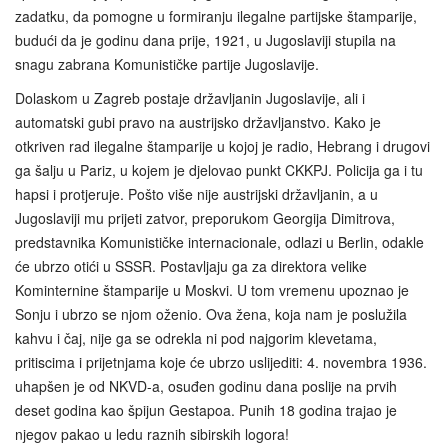
zadatku, da pomogne u formiranju ilegalne partijske štamparije,
budući da je godinu dana prije, 1921, u Jugoslaviji stupila na
snagu zabrana Komunističke partije Jugoslavije.
Dolaskom u Zagreb postaje državljanin Jugoslavije, ali i
automatski gubi pravo na austrijsko državljanstvo. Kako je
otkriven rad ilegalne štamparije u kojoj je radio, Hebrang i drugovi
ga šalju u Pariz, u kojem je djelovao punkt CKKPJ. Policija ga i tu
hapsi i protjeruje. Pošto više nije austrijski državljanin, a u
Jugoslaviji mu prijeti zatvor, preporukom Georgija Dimitrova,
predstavnika Komunističke internacionale, odlazi u Berlin, odakle
će ubrzo otići u SSSR. Postavljaju ga za direktora velike
Kominternine štamparije u Moskvi. U tom vremenu upoznao je
Sonju i ubrzo se njom oženio. Ova žena, koja nam je poslužila
kahvu i čaj, nije ga se odrekla ni pod najgorim klevetama,
pritiscima i prijetnjama koje će ubrzo uslijediti: 4. novembra 1936.
uhapšen je od NKVD-a, osuđen godinu dana poslije na prvih
deset godina kao špijun Gestapoa. Punih 18 godina trajao je
njegov pakao u ledu raznih sibirskih logora!