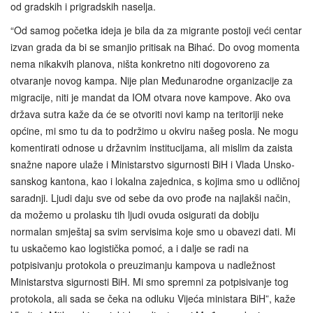
od gradskih i prigradskih naselja.
“Od samog početka ideja je bila da za migrante postoji veći centar
izvan grada da bi se smanjio pritisak na Bihać. Do ovog momenta
nema nikakvih planova, ništa konkretno niti dogovoreno za
otvaranje novog kampa. Nije plan Međunarodne organizacije za
migracije, niti je mandat da IOM otvara nove kampove. Ako ova
država sutra kaže da će se otvoriti novi kamp na teritoriji neke
općine, mi smo tu da to podržimo u okviru našeg posla. Ne mogu
komentirati odnose u državnim institucijama, ali mislim da zaista
snažne napore ulaže i Ministarstvo sigurnosti BiH i Vlada Unsko-
sanskog kantona, kao i lokalna zajednica, s kojima smo u odličnoj
saradnji. Ljudi daju sve od sebe da ovo prođe na najlakši način,
da možemo u prolasku tih ljudi ovuda osigurati da dobiju
normalan smještaj sa svim servisima koje smo u obavezi dati. Mi
tu uskačemo kao logistička pomoć, a i dalje se radi na
potpisivanju protokola o preuzimanju kampova u nadležnost
Ministarstva sigurnosti BiH. Mi smo spremni za potpisivanje tog
protokola, ali sada se čeka na odluku Vijeća ministara BiH”, kaže