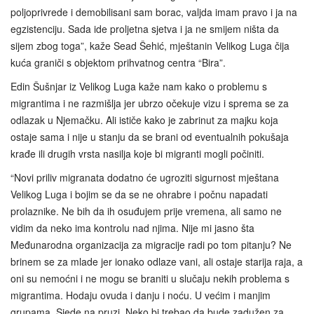
poljoprivrede i demobilisani sam borac, valjda imam pravo i ja na
egzistenciju. Sada ide proljetna sjetva i ja ne smijem ništa da
sijem zbog toga”, kaže Sead Šehić, mještanin Velikog Luga čija
kuća graniči s objektom prihvatnog centra “Bira”.
Edin Šušnjar iz Velikog Luga kaže nam kako o problemu s
migrantima i ne razmišlja jer ubrzo očekuje vizu i sprema se za
odlazak u Njemačku. Ali ističe kako je zabrinut za majku koja
ostaje sama i nije u stanju da se brani od eventualnih pokušaja
krađe ili drugih vrsta nasilja koje bi migranti mogli počiniti.
“Novi priliv migranata dodatno će ugroziti sigurnost mještana
Velikog Luga i bojim se da se ne ohrabre i počnu napadati
prolaznike. Ne bih da ih osuđujem prije vremena, ali samo ne
vidim da neko ima kontrolu nad njima. Nije mi jasno šta
Međunarodna organizacija za migracije radi po tom pitanju? Ne
brinem se za mlade jer ionako odlaze vani, ali ostaje starija raja, a
oni su nemoćni i ne mogu se braniti u slučaju nekih problema s
migrantima. Hodaju ovuda i danju i noću. U većim i manjim
grupama. Sjede na pruzi. Neko bi trebao da bude zadužen za