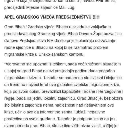
trgovine koja je smještena uz samu cestu”, navodi Elvir Šehić,
predsjednik Mjesne zajednice Mali Lug.
APEL GRADSKOG VIJEĆA PREDSJEDNIŠTVU BiH
Grad Bihać i Gradsko vijeće Bihaća u skladu sa zaključkom
predsjedavajućeg Gradskog vijeća Bihać Davora Župe pozvali su
članove Predsjedništva BiH da što prije isplaniraju održavanje
radne sjednice u Bihaću na kojoj bi se razmatrao problem
migrantske krize u Unsko-sanskom kantonu.
“Vjerovatno ste upoznati s teškom, sada već kritičnom situacijom
u kojoj se grad Bihać nalazi posljednjih godinu dana pogođen
migrantskom krizom. Također se nadam da ste svjesni i činjenice
da trenutno najveći teret ove globalne svjetske migracione krize,
koja po svom obimu prevazilazi kapacitete i Bosne i Hercegovine i
regije, pada na jednu lokalnu zajednicu. Grad Bihać je, bez obzira
što lokalna zajednica nema nadležnosti nad rješavanjem ove
krize, učinio sve da interventno sanira i ublaži negativne
posljedice po svoje građane. Također je potpuno jasno da je u
ovom periodu grad Bihać, što se tiče viših nivoa vlasti, u čijoj je