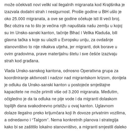
može očekivati novi veliki val ilegalnih migranata kod Krajišnika je
izazvala dodatni strah i nesigurnost. Prošle godine u BiH ušlo je
oko 25.000 migranata, a ove se godine očekuje isti ili veći broj.
Bez obzira na to što je većina njih napuštala našu zemlju u kojoj
su im Unsko-sanski kanton, tačnije Bihać i Velika Kladuša, bili
glavna tačka s koje su ulazili u Evropsku uniju, za ovdašnje
stanovništvo to nije nikakva utjeha, jer migranti, dok borave u
ovim gradovima, prave materijalnu štetu i sve češće izazivaju
strah kod građana.
Vlada Unsko-sanskog kantona, odnosno Operativna grupa za
koordiniranje aktivnosti i nadzor nad migrantskom krizom, donijela
je odluku da Unsko-sanski kanton u postojeće smještajne
kapacitete ne može primiti više od 3.200 migranata. Međutim,
očigledno je da ta odluka ne pije vode i da migranti dolaskom
toplijih dana svakodnevno pristižu u ovaj kanton. Uglavnom
dolaze ilegalno preko krijumčara koji ih dovoze privatnim vozilima,
a odnedavno i “Talgom”. Nema konkretnih planova i strategija
kako bi se zaštitilo lokalno stanovništvo, a migranti smjestili daleko