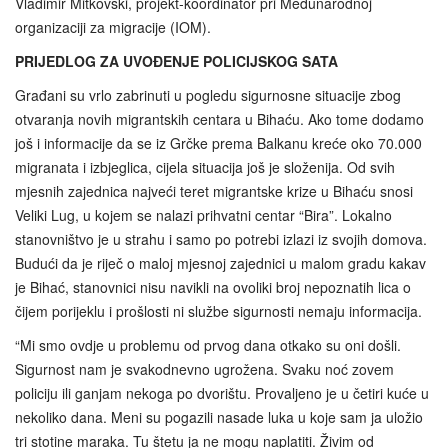
Vladimir Mitkovski, projekt-koordinator pri Međunarodnoj
organizaciji za migracije (IOM).
PRIJEDLOG ZA UVOĐENJE POLICIJSKOG SATA
Građani su vrlo zabrinuti u pogledu sigurnosne situacije zbog
otvaranja novih migrantskih centara u Bihaću. Ako tome dodamo
još i informacije da se iz Grčke prema Balkanu kreće oko 70.000
migranata i izbjeglica, cijela situacija još je složenija. Od svih
mjesnih zajednica najveći teret migrantske krize u Bihaću snosi
Veliki Lug, u kojem se nalazi prihvatni centar “Bira”. Lokalno
stanovništvo je u strahu i samo po potrebi izlazi iz svojih domova.
Budući da je riječ o maloj mjesnoj zajednici u malom gradu kakav
je Bihać, stanovnici nisu navikli na ovoliki broj nepoznatih lica o
čijem porijeklu i prošlosti ni službe sigurnosti nemaju informacija.
“Mi smo ovdje u problemu od prvog dana otkako su oni došli.
Sigurnost nam je svakodnevno ugrožena. Svaku noć zovem
policiju ili ganjam nekoga po dvorištu. Provaljeno je u četiri kuće u
nekoliko dana. Meni su pogazili nasade luka u koje sam ja uložio
tri stotine maraka. Tu štetu ja ne mogu naplatiti. Živim od