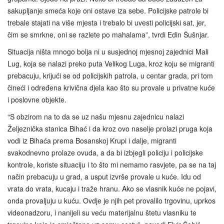
sakupljanje smeća koje oni ostave iza sebe. Policijske patrole bi
trebale stajati na više mjesta i trebalo bi uvesti policijski sat, jer,
čim se smrkne, oni se razlete po mahalama”, tvrdi Edin Šušnjar.
Situacija ništa mnogo bolja ni u susjednoj mjesnoj zajednici Mali
Lug, koja se nalazi preko puta Velikog Luga, kroz koju se migranti
prebacuju, krijući se od policijskih patrola, u centar grada, pri tom
čineći i određena krivična djela kao što su provale u privatne kuće
i poslovne objekte.
“S obzirom na to da se uz našu mjesnu zajednicu nalazi
Željeznička stanica Bihać i da kroz ovo naselje prolazi pruga koja
vodi iz Bihaća prema Bosanskoj Krupi i dalje, migranti
svakodnevno prolaze ovuda, a da bi izbjegli policiju i policijske
kontrole, koriste situaciju i to što mi nemamo rasvjete, pa se na taj
način prebacuju u grad, a usput izvrše provale u kuće. Idu od
vrata do vrata, kucaju i traže hranu. Ako se vlasnik kuće ne pojavi,
onda provaljuju u kuću. Ovdje je njih pet provalilo trgovinu, uprkos
videonadzoru, i nanijeli su veću materijalnu štetu vlasniku te