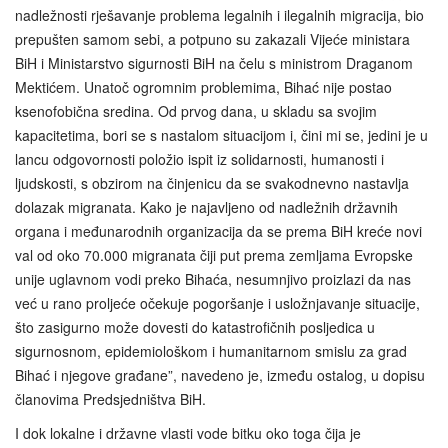
nadležnosti rješavanje problema legalnih i ilegalnih migracija, bio
prepušten samom sebi, a potpuno su zakazali Vijeće ministara
BiH i Ministarstvo sigurnosti BiH na čelu s ministrom Draganom
Mektićem. Unatoč ogromnim problemima, Bihać nije postao
ksenofobična sredina. Od prvog dana, u skladu sa svojim
kapacitetima, bori se s nastalom situacijom i, čini mi se, jedini je u
lancu odgovornosti položio ispit iz solidarnosti, humanosti i
ljudskosti, s obzirom na činjenicu da se svakodnevno nastavlja
dolazak migranata. Kako je najavljeno od nadležnih državnih
organa i međunarodnih organizacija da se prema BiH kreće novi
val od oko 70.000 migranata čiji put prema zemljama Evropske
unije uglavnom vodi preko Bihaća, nesumnjivo proizlazi da nas
već u rano proljeće očekuje pogoršanje i usložnjavanje situacije,
što zasigurno može dovesti do katastrofičnih posljedica u
sigurnosnom, epidemiološkom i humanitarnom smislu za grad
Bihać i njegove građane”, navedeno je, između ostalog, u dopisu
članovima Predsjedništva BiH.
I dok lokalne i državne vlasti vode bitku oko toga čija je