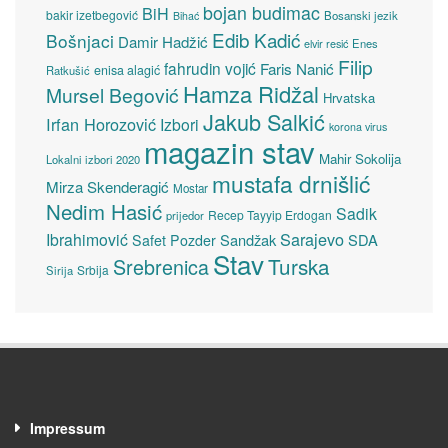
bojan budimac
BiH
bakir izetbegović
Bosanski jezik
Bihać
Edib Kadić
Bošnjaci
Damir Hadžić
elvir resić
Enes
Filip
fahrudin vojić
Faris Nanić
enisa alagić
Ratkušić
Hamza Ridžal
Mursel Begović
Hrvatska
Jakub Salkić
Irfan Horozović
Izbori
korona virus
magazin stav
Mahir Sokolija
Lokalni izbori 2020
mustafa drnišlić
Mirza Skenderagić
Mostar
Nedim Hasić
Sadik
Recep Tayyip Erdogan
prijedor
Sarajevo
Ibrahimović
Sandžak
SDA
Safet Pozder
Stav
Turska
Srebrenica
Srbija
Sirija
Impressum