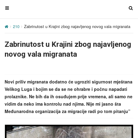
T
T
o
o
g
g
210
Zabrinutost u Krajini zbog najavljenog novog vala migranata
g
g
l
l
Zabrinutost u Krajini zbog najavljenog
e
e
n
n
novog vala migranata
a
a
v
v
i
i
g
g
Novi priliv migranata dodatno će ugroziti sigurnost mještana
a
a
Velikog Luga i bojim se da se ne ohrabre i počnu napadati
t
t
prolaznike. Ne bih da ih osuđujem prije vremena, ali samo ne
i
i
vidim da neko ima kontrolu nad njima. Nije mi jasno šta
o
o
Međunarodna organizacija za migracije radi po tom pitanju”
n
n