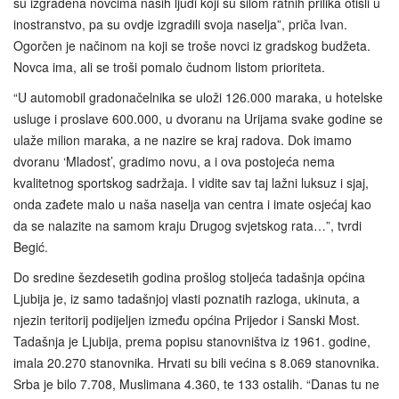
su izgrađena novcima naših ljudi koji su silom ratnih prilika otišli u
inostranstvo, pa su ovdje izgradili svoja naselja”, priča Ivan.
Ogorčen je načinom na koji se troše novci iz gradskog budžeta.
Novca ima, ali se troši pomalo čudnom listom prioriteta.
“U automobil gradonačelnika se uloži 126.000 maraka, u hotelske
usluge i proslave 600.000, u dvoranu na Urijama svake godine se
ulaže milion maraka, a ne nazire se kraj radova. Dok imamo
dvoranu ‘Mladost’, gradimo novu, a i ova postojeća nema
kvalitetnog sportskog sadržaja. I vidite sav taj lažni luksuz i sjaj,
onda zađete malo u naša naselja van centra i imate osjećaj kao
da se nalazite na samom kraju Drugog svjetskog rata…”, tvrdi
Begić.
Do sredine šezdesetih godina prošlog stoljeća tadašnja općina
Ljubija je, iz samo tadašnjoj vlasti poznatih razloga, ukinuta, a
njezin teritorij podijeljen između općina Prijedor i Sanski Most.
Tadašnja je Ljubija, prema popisu stanovništva iz 1961. godine,
imala 20.270 stanovnika. Hrvati su bili većina s 8.069 stanovnika.
Srba je bilo 7.708, Muslimana 4.360, te 133 ostalih. “Danas tu ne