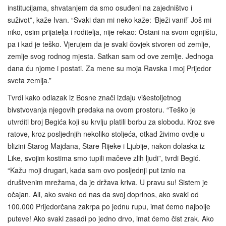
institucijama, shvatanjem da smo osuđeni na zajedništvo i
suživot”, kaže Ivan. “Svaki dan mi neko kaže: ‘Bježi vani!’ Još mi
niko, osim prijatelja i roditelja, nije rekao: Ostani na svom ognjištu,
pa i kad je teško. Vjerujem da je svaki čovjek stvoren od zemlje,
zemlje svog rodnog mjesta. Satkan sam od ove zemlje. Jednoga
dana ću njome i postati. Za mene su moja Ravska i moj Prijedor
sveta zemlja.”
Tvrdi kako odlazak iz Bosne znači izdaju višestoljetnog
bivstvovanja njegovih predaka na ovom prostoru. “Teško je
utvrditi broj Begića koji su krvlju platili borbu za slobodu. Kroz sve
ratove, kroz posljednjih nekoliko stoljeća, otkad živimo ovdje u
blizini Starog Majdana, Stare Rijeke i Ljubije, nakon dolaska iz
Like, svojim kostima smo tupili mačeve zlih ljudi”, tvrdi Begić.
“Kažu moji drugari, kada sam ovo posljednji put iznio na
društvenim mrežama, da je država kriva. U pravu su! Sistem je
očajan. Ali, ako svako od nas da svoj doprinos, ako svaki od
100.000 Prijedorčana zakrpa po jednu rupu, imat ćemo najbolje
puteve! Ako svaki zasadi po jedno drvo, imat ćemo čist zrak. Ako