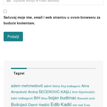
Sačuvaj moje ime, email i web stranicu u ovom browseru za
buduće komentare.
Tagovi
adem mehmedović
Alma
admir lisica
Alija Izetbegović
Amina ŠEĆEROVIĆ-KAŞLI
Arnautović
Amir Sijamhodžić.
bojan budimac
BiH
bakir izetbegović
Bosanski jezik
Bihać
Edib Kadić
Bošnjaci
Damir Hadžić
elvir resić
Enes