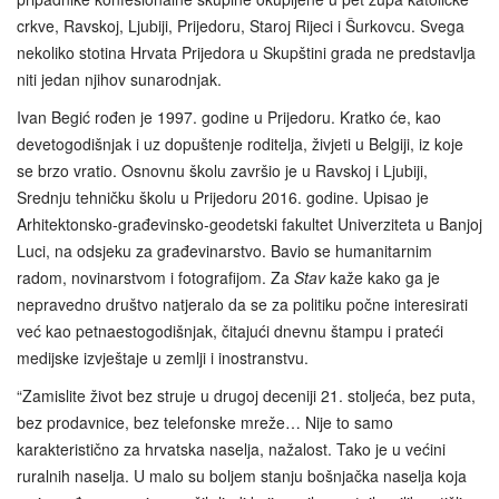
crkve, Ravskoj, Ljubiji, Prijedoru, Staroj Rijeci i Šurkovcu. Svega
nekoliko stotina Hrvata Prijedora u Skupštini grada ne predstavlja
niti jedan njihov sunarodnjak.
Ivan Begić rođen je 1997. godine u Prijedoru. Kratko će, kao
devetogodišnjak i uz dopuštenje roditelja, živjeti u Belgiji, iz koje
se brzo vratio. Osnovnu školu završio je u Ravskoj i Ljubiji,
Srednju tehničku školu u Prijedoru 2016. godine. Upisao je
Arhitektonsko-građevinsko-geodetski fakultet Univerziteta u Banjoj
Luci, na odsjeku za građevinarstvo. Bavio se humanitarnim
radom, novinarstvom i fotografijom. Za
Stav
kaže kako ga je
nepravedno društvo natjeralo da se za politiku počne interesirati
već kao petnaestogodišnjak, čitajući dnevnu štampu i prateći
medijske izvještaje u zemlji i inostranstvu.
“Zamislite život bez struje u drugoj deceniji 21. stoljeća, bez puta,
bez prodavnice, bez telefonske mreže… Nije to samo
karakteristično za hrvatska naselja, nažalost. Tako je u većini
ruralnih naselja. U malo su boljem stanju bošnjačka naselja koja