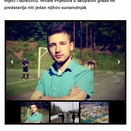
Rijeci i Šurkovcu. Hrvate Prijedora u Skupštini grada ne
predstavlja niti jedan njihov sunarodnjak