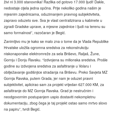
živi ni 3.000 stanovnika! Razlika od gotovo 17.000 ljudi! Dakle,
nedostaje cijela jedna općina. Prije nekoliko godina našim je
mjesnim zajednicama, oduzimanjem pravnog subjektiviteta,
zapravo oduzeto sve. Sva je vlast centralizirana u kabinete u
zgradi Gradske uprave, a mjesne zajednice i ljudi na terenu su
samo formalnost”, razočaran je Begić.
Zanimljivo mu je kako se malo zna o tome da je Vlada Republike
Hrvatske uložila ogromna sredstva za rekonstrukciju
niskonaponske elektromreže za sela Briševo, Raljaš, Žune,
Gornju i Donju Ravsku. “Izdvojena su milionska sredstva. Prošle
godine su izdvojena sredstva za asfaltiranje u Volaru i
obilježavanje godišnjice stradanja na Briševu. Preko Savjeta MZ
Gornja Ravska, putem Grada, jer nam je oduzet pravni
subjektivitet, aplicirao sam za projekt vrijedan 627.000 KM, za
asfaltiranje do MZ Gornja Ravska. Grad je nestručnim i
neodgovornim postupanjem uspio dostaviti nekompletnu
dokumentaciju, zbog čega je taj projekt ostao samo mrtvo slovo
na papiru”, tvrdi Begić.