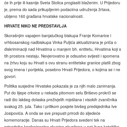
će ih prije ili kasnije Sveta Stolica proglasiti blaženim. U Prijedoru
je, prema do sada prikupljenim podacima udruženja žrtava,
ubijeno 160 građana hrvatske nacionalnosti.
HRVATE NIKO NE PREDSTAVLJA
Skorašnjim vapajem banjalučkog biskupa Franje Komarice i
vrhbosanskog nadbiskupa Vinka Puljića aktualizirana je priča o
diskriminaciji nad Hrvatima u manjem bh. entitetu, Hrvatima koji s
tih prostora nestaju. Nevjerovatno je odsustvo svijesti i spomena
na žrtvu koju su Hrvati s ovu stranu entitetske granice platili zbog
svog imena i porijekla, posebno Hrvati Prijedora, o kojima se i ne
govori.
Politika susjedne Hrvatske pokazala je za njih malo zanimanja.
Put do lijepe crkvice u nekada pitomom selu Briševo prokrči se
radi što lakšeg dolaska preživjelih mještana i visokih zvaničnika
svakog 25. jula. Tako i prilikom posjete bivšeg predsjednika Ive
Josipovića. A onda se sve prepusti prirodi do sljedeće
komemoracije. Danas su Hrvati Prijedora svedeni tek na
pripadnike konfesionalne skupine okupljene u pet župa katoličke