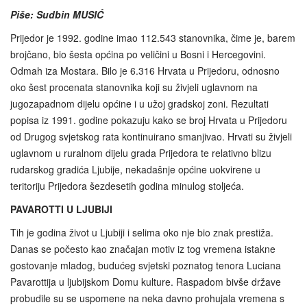
Piše: Sudbin MUSIĆ
Prijedor je 1992. godine imao 112.543 stanovnika, čime je, barem
brojčano, bio šesta općina po veličini u Bosni i Hercegovini.
Odmah iza Mostara. Bilo je 6.316 Hrvata u Prijedoru, odnosno
oko šest procenata stanovnika koji su živjeli uglavnom na
jugozapadnom dijelu općine i u užoj gradskoj zoni. Rezultati
popisa iz 1991. godine pokazuju kako se broj Hrvata u Prijedoru
od Drugog svjetskog rata kontinuirano smanjivao. Hrvati su živjeli
uglavnom u ruralnom dijelu grada Prijedora te relativno blizu
rudarskog gradića Ljubije, nekadašnje općine uokvirene u
teritoriju Prijedora šezdesetih godina minulog stoljeća.
PAVAROTTI U LJUBIJI
Tih je godina život u Ljubiji i selima oko nje bio znak prestiža.
Danas se počesto kao značajan motiv iz tog vremena istakne
gostovanje mladog, budućeg svjetski poznatog tenora Luciana
Pavarottija u ljubijskom Domu kulture. Raspadom bivše države
probudile su se uspomene na neka davno prohujala vremena s