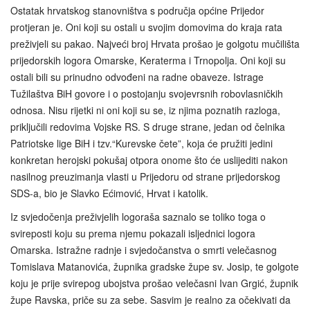
Ostatak hrvatskog stanovništva s područja općine Prijedor
protjeran je. Oni koji su ostali u svojim domovima do kraja rata
preživjeli su pakao. Najveći broj Hrvata prošao je golgotu mučilišta
prijedorskih logora Omarske, Keraterma i Trnopolja. Oni koji su
ostali bili su prinudno odvođeni na radne obaveze. Istrage
Tužilaštva BiH govore i o postojanju svojevrsnih robovlasničkih
odnosa. Nisu rijetki ni oni koji su se, iz njima poznatih razloga,
priključili redovima Vojske RS. S druge strane, jedan od čelnika
Patriotske lige BiH i tzv.“Kurevske čete”, koja će pružiti jedini
konkretan herojski pokušaj otpora onome što će uslijediti nakon
nasilnog preuzimanja vlasti u Prijedoru od strane prijedorskog
SDS-a, bio je Slavko Ećimović, Hrvat i katolik.
Iz svjedočenja preživjelih logoraša saznalo se toliko toga o
svireposti koju su prema njemu pokazali isljednici logora
Omarska. Istražne radnje i svjedočanstva o smrti velečasnog
Tomislava Matanovića, župnika gradske župe sv. Josip, te golgote
koju je prije svirepog ubojstva prošao velečasni Ivan Grgić, župnik
župe Ravska, priče su za sebe. Sasvim je realno za očekivati da