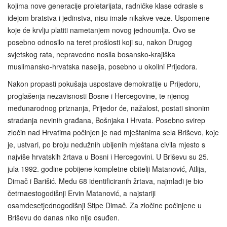
kojima nove generacije proletarijata, radničke klase odrasle s
idejom bratstva i jedinstva, nisu imale nikakve veze. Uspomene
koje će krvlju platiti nametanjem novog jednoumlja. Ovo se
posebno odnosilo na teret prošlosti koji su, nakon Drugog
svjetskog rata, nepravedno nosila bosansko-krajiška
muslimansko-hrvatska naselja, posebno u okolini Prijedora.
Nakon propasti pokušaja uspostave demokratije u Prijedoru,
proglašenja nezavisnosti Bosne i Hercegovine, te njenog
međunarodnog priznanja, Prijedor će, nažalost, postati sinonim
stradanja nevinih građana, Bošnjaka i Hrvata. Posebno svirep
zločin nad Hrvatima počinjen je nad mještanima sela Briševo, koje
je, ustvari, po broju nedužnih ubijenih mještana civila mjesto s
najviše hrvatskih žrtava u Bosni i Hercegovini. U Briševu su 25.
jula 1992. godine pobijene kompletne obitelji Matanović, Atlija,
Dimač i Barišić. Među 68 identificiranih žrtava, najmlađi je bio
četrnaestogodišnji Ervin Matanović, a najstariji
osamdesetjednogodišnji Stipe Dimač. Za zločine počinjene u
Briševu do danas niko nije osuđen.