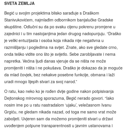
SVETA ZEMLJA
Begić u svojim projektima blisko sarađuje s Draškom
Stanivukovićem, najmlađim odbornikom banjalučke Gradske
skupštine. Odlučni su da po svaku cijenu pokrenu promjene u
zajednici i u tim nastojanjima jedan drugog nadopunjuju. “Draško
je veliki entuzijasta i osoba koja nikada nije negativna u
razmišljanju i pogledima na svijet. Znate, ako sve gledate crno,
onda teško vidite ono što je svijetlo. Sebe zarobljavate i nema
napretka. Većina ljudi danas vjeruje da se ništa ne može
promijeniti i ništa i ne pokušava. Draško je dokazao da je moguće
da mlad čovjek, bez nekakve posebne funkcije, obmana i laži
uradi mnogo lijepih stvari za svoj narod.”
O ratu, kao neko ko je rođen dvije godine nakon potpisivanja
Dejtonskog mirovnog sporazuma, Begić nerado govori. “Iako
nosim ime po u ratu nastradalom ‘ujaku’, velečasnom Ivanu
Grgiću, ne gledam nikada nazad, od toga me samo vrat može
zaboljeti. Uvjeren sam da možemo promijeniti stvari u državi
uvođenjem potpune transparentnosti u javnim ustanovama i