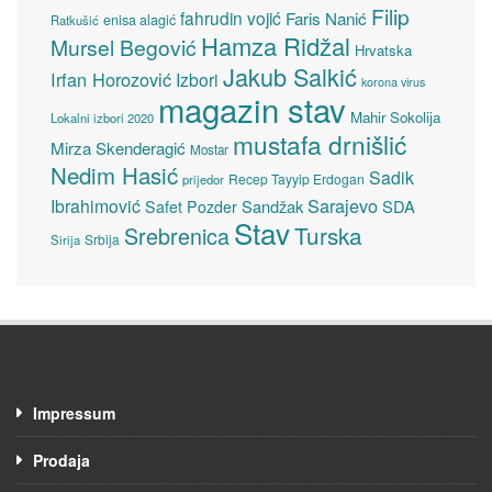
Filip
fahrudin vojić
Faris Nanić
enisa alagić
Ratkušić
Hamza Ridžal
Mursel Begović
Hrvatska
Jakub Salkić
Irfan Horozović
Izbori
korona virus
magazin stav
Mahir Sokolija
Lokalni izbori 2020
mustafa drnišlić
Mirza Skenderagić
Mostar
Nedim Hasić
Sadik
Recep Tayyip Erdogan
prijedor
Sarajevo
Ibrahimović
Sandžak
SDA
Safet Pozder
Stav
Turska
Srebrenica
Srbija
Sirija
Impressum
Prodaja