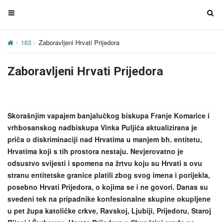
T
T
o
o
g
g
163
Zaboravljeni Hrvati Prijedora
g
g
l
l
Zaboravljeni Hrvati Prijedora
e
e
n
n
a
a
v
v
Skorašnjim vapajem banjalučkog biskupa Franje Komarice i
i
i
vrhbosanskog nadbiskupa Vinka Puljića aktualizirana je
g
g
priča o diskriminaciji nad Hrvatima u manjem bh. entitetu,
a
a
Hrvatima koji s tih prostora nestaju. Nevjerovatno je
t
t
odsustvo svijesti i spomena na žrtvu koju su Hrvati s ovu
i
i
stranu entitetske granice platili zbog svog imena i porijekla,
o
o
posebno Hrvati Prijedora, o kojima se i ne govori. Danas su
n
n
svedeni tek na pripadnike konfesionalne skupine okupljene
u pet župa katoličke crkve, Ravskoj, Ljubiji, Prijedoru, Staroj