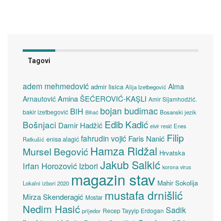
Tagovi
adem mehmedović
Alma
admir lisica
Alija Izetbegović
Amina ŠEĆEROVIĆ-KAŞLI
Arnautović
Amir Sijamhodžić.
bojan budimac
BiH
bakir izetbegović
Bosanski jezik
Bihać
Edib Kadić
Bošnjaci
Damir Hadžić
elvir resić
Enes
Filip
fahrudin vojić
Faris Nanić
enisa alagić
Ratkušić
Hamza Ridžal
Mursel Begović
Hrvatska
Jakub Salkić
Irfan Horozović
Izbori
korona virus
magazin stav
Mahir Sokolija
Lokalni izbori 2020
mustafa drnišlić
Mirza Skenderagić
Mostar
Nedim Hasić
Sadik
Recep Tayyip Erdogan
prijedor