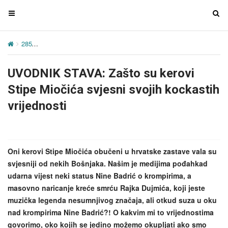
T
T
o
o
g
g
285
UVODNIK STAVA: Zašto su kerovi Stipe Miočića svjesni svojih k
g
g
l
l
UVODNIK STAVA: Zašto su kerovi
e
e
n
n
Stipe Miočića svjesni svojih kockastih
a
a
vrijednosti
v
v
i
i
g
g
a
a
Oni kerovi Stipe Miočića obučeni u hrvatske zastave vala su
t
t
svjesniji od nekih Bošnjaka. Našim je medijima pođahkad
i
i
udarna vijest neki status Nine Badrić o krompirima, a
o
o
masovno naricanje kreće smrću Rajka Dujmića, koji jeste
n
n
muzička legenda nesumnjivog značaja, ali otkud suza u oku
nad krompirima Nine Badrić?! O kakvim mi to vrijednostima
govorimo, oko kojih se jedino možemo okupljati ako smo