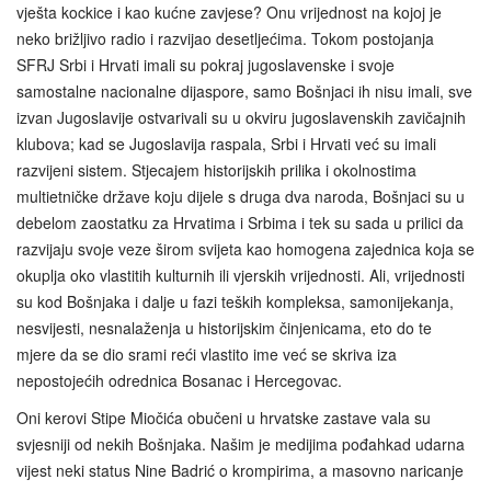
vješta kockice i kao kućne zavjese? Onu vrijednost na kojoj je
neko brižljivo radio i razvijao desetljećima. Tokom postojanja
SFRJ Srbi i Hrvati imali su pokraj jugoslavenske i svoje
samostalne nacionalne dijaspore, samo Bošnjaci ih nisu imali, sve
izvan Jugoslavije ostvarivali su u okviru jugoslavenskih zavičajnih
klubova; kad se Jugoslavija raspala, Srbi i Hrvati već su imali
razvijeni sistem. Stjecajem historijskih prilika i okolnostima
multietničke države koju dijele s druga dva naroda, Bošnjaci su u
debelom zaostatku za Hrvatima i Srbima i tek su sada u prilici da
razvijaju svoje veze širom svijeta kao homogena zajednica koja se
okuplja oko vlastitih kulturnih ili vjerskih vrijednosti. Ali, vrijednosti
su kod Bošnjaka i dalje u fazi teških kompleksa, samonijekanja,
nesvijesti, nesnalaženja u historijskim činjenicama, eto do te
mjere da se dio srami reći vlastito ime već se skriva iza
nepostojećih odrednica Bosanac i Hercegovac.
Oni kerovi Stipe Miočića obučeni u hrvatske zastave vala su
svjesniji od nekih Bošnjaka. Našim je medijima pođahkad udarna
vijest neki status Nine Badrić o krompirima, a masovno naricanje