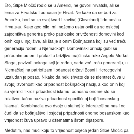
Eto, Stipe Miočić rodio se u Americi, ne govori hrvatski, ali se
lema za Hrvatsku i ponosan je Hrvat. Ne kaže da se bori za
Ameriku, bori se za svoj kvart i zavičaj (Cleveland) i domovinu
Hrvatsku. Kako god bilo, mi možemo ustanoviti da se osjećaj
zajedništva generira preko patriotske privrženosti domovini kod
onih koji u njoj žive, ali šta je s onim Bošnjacima koji su već treću
generaciju rođeni u Njemačkoj?! Domovinski princip gubi se
prirodnim putem i prelazi u brižljive majčinske ruke Angele Merkel.
Stoga, pozivati nekoga koji je rođen, sada već treću generaciju, u
Njemačkoj na patriotizam i odanost državi Bosni i Hercegovini
uzaludan je posao. Nikako da neki shvate da se identitet čuva u
svojoj izvornosti kao pripadnost bošnjačkoj naciji, a kod onih koji
su vjernici i kroz pripadnost islamu, odnosno onome što se
relativno tačno naziva pripadnost specifičnoj boji “bosanskog
islama”. Kombinacija ovo dvoje u stalnoj je interakciji pa nas i ne
čudi da se bošnjaštvo i osjećaj pripadnosti onome bosanskom kao
vrijednost čuva upravo u džematima širom dijaspore.
Međutim, nas muči koju to vrijednost osjeća jedan Stipe Miočić pa