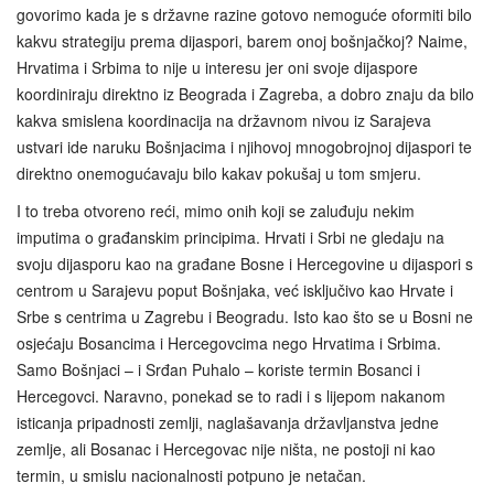
govorimo kada je s državne razine gotovo nemoguće oformiti bilo
kakvu strategiju prema dijaspori, barem onoj bošnjačkoj? Naime,
Hrvatima i Srbima to nije u interesu jer oni svoje dijaspore
koordiniraju direktno iz Beograda i Zagreba, a dobro znaju da bilo
kakva smislena koordinacija na državnom nivou iz Sarajeva
ustvari ide naruku Bošnjacima i njihovoj mnogobrojnoj dijaspori te
direktno onemogućavaju bilo kakav pokušaj u tom smjeru.
I to treba otvoreno reći, mimo onih koji se zaluđuju nekim
imputima o građanskim principima. Hrvati i Srbi ne gledaju na
svoju dijasporu kao na građane Bosne i Hercegovine u dijaspori s
centrom u Sarajevu poput Bošnjaka, već isključivo kao Hrvate i
Srbe s centrima u Zagrebu i Beogradu. Isto kao što se u Bosni ne
osjećaju Bosancima i Hercegovcima nego Hrvatima i Srbima.
Samo Bošnjaci – i Srđan Puhalo – koriste termin Bosanci i
Hercegovci. Naravno, ponekad se to radi i s lijepom nakanom
isticanja pripadnosti zemlji, naglašavanja državljanstva jedne
zemlje, ali Bosanac i Hercegovac nije ništa, ne postoji ni kao
termin, u smislu nacionalnosti potpuno je netačan.