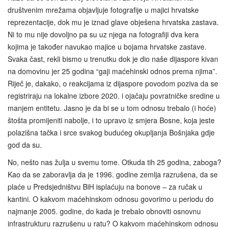
društvenim mrežama objavljuje fotografije u majici hrvatske
reprezentacije, dok mu je iznad glave obješena hrvatska zastava.
Ni to mu nije dovoljno pa su uz njega na fotografiji dva kera
kojima je također navukao majice u bojama hrvatske zastave.
Svaka čast, rekli bismo u trenutku dok je dio naše dijaspore kivan
na domovinu jer 25 godina “gaji maćehinski odnos prema njima”.
Riječ je, dakako, o reakcijama iz dijaspore povodom poziva da se
registriraju na lokalne izbore 2020. i ojačaju povratničke sredine u
manjem entitetu. Jasno je da bi se u tom odnosu trebalo (i hoće)
štošta promijeniti nabolje, i to upravo iz smjera Bosne, koja jeste
polazišna tačka i srce svakog budućeg okupljanja Bošnjaka gdje
god da su.
No, nešto nas žulja u svemu tome. Otkuda tih 25 godina, zaboga?
Kao da se zaboravlja da je 1996. godine zemlja razrušena, da se
plaće u Predsjedništvu BiH isplaćuju na bonove – za ručak u
kantini. O kakvom maćehinskom odnosu govorimo u periodu do
najmanje 2005. godine, do kada je trebalo obnoviti osnovnu
infrastrukturu razrušenu u ratu? O kakvom maćehinskom odnosu