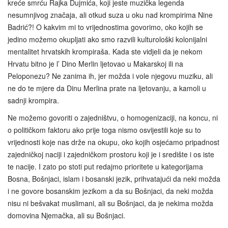
kreće smrću Rajka Dujmića, koji jeste muzička legenda
nesumnjivog značaja, ali otkud suza u oku nad krompirima Nine
Badrić?! O kakvim mi to vrijednostima govorimo, oko kojih se
jedino možemo okupljati ako smo razvili kulturološki kolonijalni
mentalitet hrvatskih krompiraša. Kada ste vidjeli da je nekom
Hrvatu bitno je l’ Dino Merlin ljetovao u Makarskoj ili na
Peloponezu? Ne zanima ih, jer možda i vole njegovu muziku, ali
ne do te mjere da Dinu Merlina prate na ljetovanju, a kamoli u
sadnji krompira.
Ne možemo govoriti o zajedništvu, o homogenizaciji, na koncu, ni
o političkom faktoru ako prije toga nismo osvijestili koje su to
vrijednosti koje nas drže na okupu, oko kojih osjećamo pripadnost
zajedničkoj naciji i zajedničkom prostoru koji je i središte i os iste
te nacije. I zato po stoti put redajmo prioritete u kategorijama
Bosna, Bošnjaci, islam i bosanski jezik, prihvatajući da neki možda
i ne govore bosanskim jezikom a da su Bošnjaci, da neki možda
nisu ni bešvakat muslimani, ali su Bošnjaci, da je nekima možda
domovina Njemačka, ali su Bošnjaci.