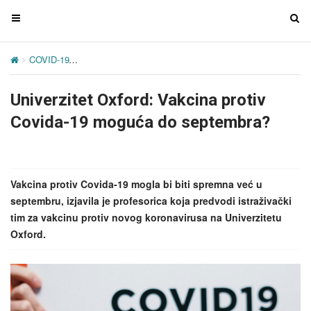
T
T
o
o
g
g
COVID-19
Univerzitet Oxford: Vakcina protiv Covida-19 moguća do
g
g
l
l
Univerzitet Oxford: Vakcina protiv
e
e
n
n
Covida-19 moguća do septembra?
a
a
v
v
i
i
g
g
Vakcina protiv Covida-19 mogla bi biti spremna već u
a
a
septembru, izjavila je profesorica koja predvodi istraživački
t
t
tim za vakcinu protiv novog koronavirusa na Univerzitetu
i
i
Oxford.
o
o
n
n