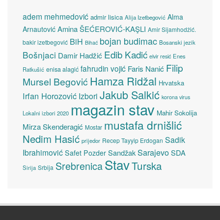
adem mehmedović
Alma
admir lisica
Alija Izetbegović
Amina ŠEĆEROVIĆ-KAŞLI
Arnautović
Amir Sijamhodžić.
bojan budimac
BiH
bakir izetbegović
Bosanski jezik
Bihać
Edib Kadić
Bošnjaci
Damir Hadžić
elvir resić
Enes
Filip
fahrudin vojić
Faris Nanić
enisa alagić
Ratkušić
Hamza Ridžal
Mursel Begović
Hrvatska
Jakub Salkić
Irfan Horozović
Izbori
korona virus
magazin stav
Mahir Sokolija
Lokalni izbori 2020
mustafa drnišlić
Mirza Skenderagić
Mostar
Nedim Hasić
Sadik
Recep Tayyip Erdogan
prijedor
Sarajevo
Ibrahimović
Sandžak
SDA
Safet Pozder
Stav
Turska
Srebrenica
Srbija
Sirija