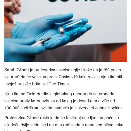
Sarah Gilbert je profesorica vakcinologije i kaže da je “80 posto
sigurna” da će vakcina protiv Covida-19 koje razvija njen tim biti
uspješna, piše britanski The Times.
Njen tim na Oxfordu dio je globalnog napora da se pronađe
vakcina protiv koronavirusa od kojeg je dosad umrlo više od
100.000 ljudi širom svijeta, saopćio je Univerzitet Johns Hopkins.
Profesorica Gilbert rekla je da će testiranja na ljudima početi u
sljedeće dvije sedmice i da ona radi sedam dana sedmično kako