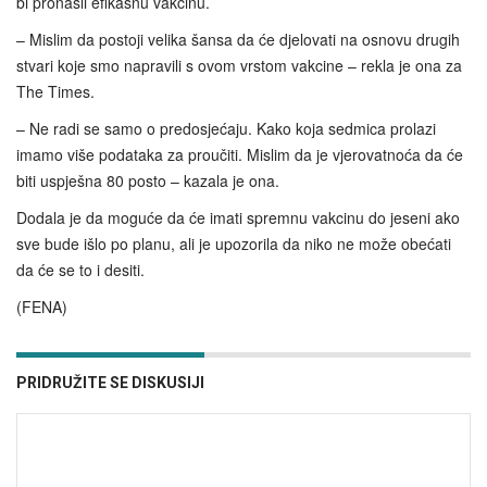
bi pronašli efikasnu vakcinu.
– Mislim da postoji velika šansa da će djelovati na osnovu drugih
stvari koje smo napravili s ovom vrstom vakcine – rekla je ona za
The Times.
– Ne radi se samo o predosjećaju. Kako koja sedmica prolazi
imamo više podataka za proučiti. Mislim da je vjerovatnoća da će
biti uspješna 80 posto – kazala je ona.
Dodala je da moguće da će imati spremnu vakcinu do jeseni ako
sve bude išlo po planu, ali je upozorila da niko ne može obećati
da će se to i desiti.
(FENA)
PRIDRUŽITE SE DISKUSIJI