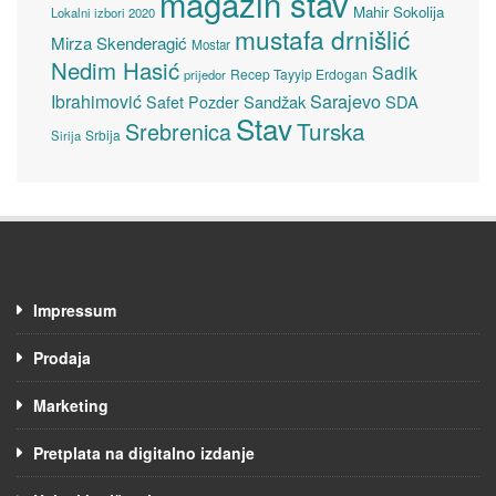
magazin stav
Mahir Sokolija
Lokalni izbori 2020
mustafa drnišlić
Mirza Skenderagić
Mostar
Nedim Hasić
Sadik
Recep Tayyip Erdogan
prijedor
Sarajevo
Ibrahimović
Sandžak
SDA
Safet Pozder
Stav
Turska
Srebrenica
Srbija
Sirija
Impressum
Prodaja
Marketing
Pretplata na digitalno izdanje