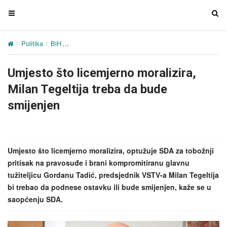
T
T
o
o
g
g
Politika
BiH
Umjesto što licemjerno moralizira, Milan Tegeltija tre
g
g
l
l
Umjesto što licemjerno moralizira,
e
e
n
n
Milan Tegeltija treba da bude
a
a
smijenjen
v
v
i
i
g
g
a
a
Umjesto što licemjerno moralizira, optužuje SDA za tobožnji
t
t
pritisak na pravosuđe i brani kompromitiranu glavnu
i
i
tužiteljicu Gordanu Tadić, predsjednik VSTV-a Milan Tegeltija
o
o
bi trebao da podnese ostavku ili bude smijenjen, kaže se u
n
n
saopćenju SDA.