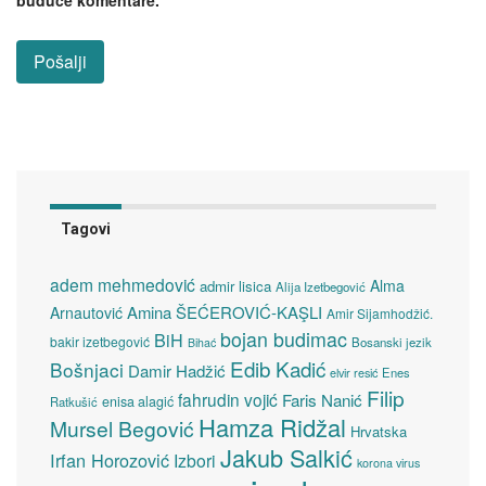
buduće komentare.
Tagovi
adem mehmedović
Alma
admir lisica
Alija Izetbegović
Amina ŠEĆEROVIĆ-KAŞLI
Arnautović
Amir Sijamhodžić.
bojan budimac
BiH
bakir izetbegović
Bosanski jezik
Bihać
Edib Kadić
Bošnjaci
Damir Hadžić
elvir resić
Enes
Filip
fahrudin vojić
Faris Nanić
enisa alagić
Ratkušić
Hamza Ridžal
Mursel Begović
Hrvatska
Jakub Salkić
Irfan Horozović
Izbori
korona virus