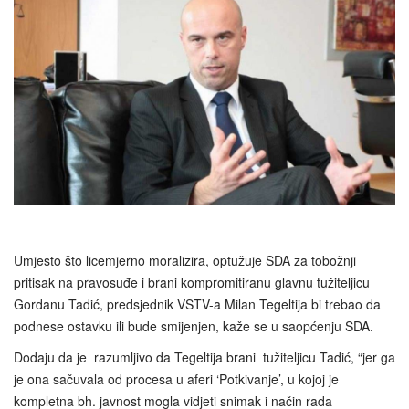
Umjesto što licemjerno moralizira, optužuje SDA za tobožnji
pritisak na pravosuđe i brani kompromitiranu glavnu tužiteljicu
Gordanu Tadić, predsjednik VSTV-a Milan Tegeltija bi trebao da
podnese ostavku ili bude smijenjen, kaže se u saopćenju SDA.
Dodaju da je razumljivo da Tegeltija brani tužiteljicu Tadić, “jer ga
je ona sačuvala od procesa u aferi ‘Potkivanje’, u kojoj je
kompletna bh. javnost mogla vidjeti snimak i način rada