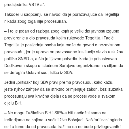
predsjednika VSTV-a”.
Također u saopćenju se navodi da je poražavajuće da Tegeltija
nikada zbog toga nije procesuiran.
– I to je jedan od razloga zbog kojih je veliki dio javnosti izgubio
provjerenje u dio pravosuđa kojim rukovode Tegeltija i Tadić.
Tegeltija je posljednja osoba koja može da govori o nezavisnom
pravosuđu, jer je upravo on pravosudne institucije stavio u službu
politike SNSD-a, a što je i javno potvrdio kada je prisustvovao
Dodikovom skupu u Istočnom Sarajevu organiziranom s ciljem da
se derogira Ustavni sud, ističu iz SDA.
Jedini „pritisak“ koji SDA pravi prema pravosuđu, kako kažu,
jeste njihov zahtjev da se striktno primjenjuje zakon, bez izuzetka
procesuiraju sva krivična djela i da se procesi vode u svakom
dijelu BiH.
– Ne mogu Tužilaštvo BiH i SIPA-a biti nadležni samo na
teritorijama na kojima u većini žive Bošnjaci. Naš ‘pritisak’ ogleda
se i u tome da od pravosuđa tražimo da ne bude privilegovanih i