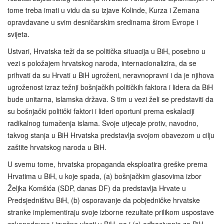
tome treba imati u vidu da su izjave Kolinde, Kurza i Zemana
opravdavane u svim desničarskim sredinama širom Evrope i
svijeta.
Ustvari, Hrvatska teži da se politička situacija u BiH, posebno u
vezi s položajem hrvatskog naroda, internacionalizira, da se
prihvati da su Hrvati u BiH ugroženi, neravnopravni i da je njihova
ugroženost izraz težnji bošnjačkih političkih faktora i lidera da BiH
bude unitarna, islamska država. S tim u vezi želi se predstaviti da
su bošnjački politički faktori i lideri oportuni prema eskalaciji
radikalnog tumačenja islama. Svoje utjecaje protiv, navodno,
takvog stanja u BiH Hrvatska predstavlja svojom obavezom u cilju
zaštite hrvatskog naroda u BiH.
U svemu tome, hrvatska propaganda eksploatira greške prema
Hrvatima u BiH, u koje spada, (a) bošnjačkim glasovima izbor
Željka Komšića (SDP, danas DF) da predstavlja Hrvate u
Predsjedništvu BiH, (b) osporavanje da pobjedničke hrvatske
stranke implementiraju svoje izborne rezultate prilikom uspostave