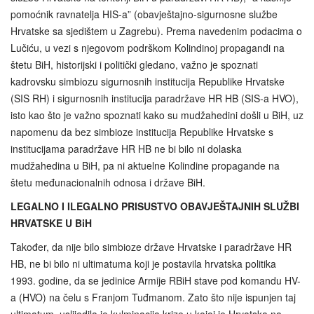
pomoćnik ravnatelja HIS-a” (obavještajno-sigurnosne službe
Hrvatske sa sjedištem u Zagrebu). Prema navedenim podacima o
Lučiću, u vezi s njegovom podrškom Kolindinoj propagandi na
štetu BiH, historijski i politički gledano, važno je spoznati
kadrovsku simbiozu sigurnosnih institucija Republike Hrvatske
(SIS RH) i sigurnosnih institucija paradržave HR HB (SIS-a HVO),
isto kao što je važno spoznati kako su mudžahedini došli u BiH, uz
napomenu da bez simbioze institucija Republike Hrvatske s
institucijama paradržave HR HB ne bi bilo ni dolaska
mudžahedina u BiH, pa ni aktuelne Kolindine propagande na
štetu međunacionalnih odnosa i države BiH.
LEGALNO I ILEGALNO PRISUSTVO OBAVJEŠTAJNIH SLUŽBI
HRVATSKE U BiH
Također, da nije bilo simbioze države Hrvatske i paradržave HR
HB, ne bi bilo ni ultimatuma koji je postavila hrvatska politika
1993. godine, da se jedinice Armije RBiH stave pod komandu HV-
a (HVO) na čelu s Franjom Tuđmanom. Zato što nije ispunjen taj