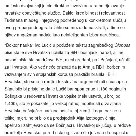
umjesto dvojca koji je bio direktno involviran u ratno djelovanje
hrvatske obavještajne službe. Dakle, kredibilnost i relevantnost
Tuđmana mlađeg i njegovog podređenog u konkretnom slučaju
ovog propagandnog rata lahko se može demaskirati, a time se
njihov angažman nadaje kao neinteligentan izbor naručioca.
“Doktor nauka” Ivo Lučić u podužem tekstu zagrebačkog
Globusa
piše šta je sve Hrvatska učinila za BiH i bošnjački narod, ali ne
navodi ništa šta su država BiH, njeni građani, pa i Bošnjaci, učinili
za Hrvatsku. Ako već neće priznati da je Armija RBiH borbenim
vezivanjem svih srbijanskih korpusa praktički branila i BiH i
Hrvatsku, što smo u ranijim tekstovima argumentirali u časopisu
Stav
, bilo bi pristojno da je Lučić bar spomenuo 1.180 poginulih
Bošnjaka u redovima Hrvatske vojske (neki ustvrđuju broj od
1.400), što je pokazatelj o velikoj ratnoj mobilnosti državljana
Hrvatske bošnjačke nacionalnosti u toj zemlji. Toga, bar ne u
tolikoj mjeri, ne bi bilo da predsjednik Alija Izetbegović nije
apelirao i zahtijevao da se Bošnjaci u Hrvatskoj uključuju u redove
branitelja Hrvatske, pored ostalog, i zato što je znao da uspjesi u