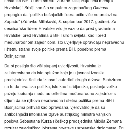
nestanka BiH. U tom smislu, zlurado zaključuju neki mediji u
Hrvatskoj i Srbiji, kao što se putem zagrebačkog
Globusa
propagira da “politika bošnjačkih lidera očito više ne prolazi na
Zapadu” (Zdravko Milinković, 8. septembar 2017. godine). Za
desničarske lidere Hrvatske vrlo je važno da pred građanima
Hrvatske, pred Hrvatima u BiH i širom svijeta, kao i pred
međunarodnom zajednicom, što uvjerljivije opravdaju nepravednu
i štetnu stranu svoje politike prema BiH, posebno prema
Bošnjacima.
Da bi postigla što viši stupanj uvjerljivosti, Hrvatska je
zainteresirana da iste optužbe koje je u javnost iznosila
predsjednica Kolinda iznose i autoriteti drugih država. S obzirom
na to da hrvatska politika, isto kao i srbijanska, poklanja veliku
pažnju lobiranju među autoritetima međunarodne zajednice s
ciljem da se njihova nepravedna i štetna politika prema BiH i
Bošnjacima prihvati kao opravdana, vjerovatno je da su
antibošnjački intonirane izjave austrijskog ministra vanjskih
poslova Sebastiana Kurza i češkog predsjednika Miloša Zemana
rezultat zajedničkog lobiranja hrvatske i srbijanske diplomatije. Pri