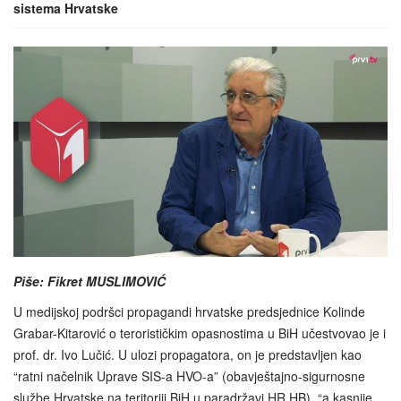
sistema Hrvatske
Piše: Fikret MUSLIMOVIĆ
U medijskoj podršci propagandi hrvatske predsjednice Kolinde
Grabar-Kitarović o terorističkim opasnostima u BiH učestvovao je i
prof. dr. Ivo Lučić. U ulozi propagatora, on je predstavljen kao
“ratni načelnik Uprave SIS-a HVO-a” (obavještajno-sigurnosne
službe Hrvatske na teritoriji BiH u paradržavi HR HB), “a kasnije