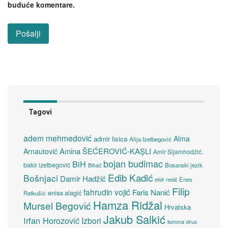
buduće komentare.
Tagovi
adem mehmedović
Alma
admir lisica
Alija Izetbegović
Amina ŠEĆEROVIĆ-KAŞLI
Arnautović
Amir Sijamhodžić.
bojan budimac
BiH
bakir izetbegović
Bosanski jezik
Bihać
Edib Kadić
Bošnjaci
Damir Hadžić
elvir resić
Enes
Filip
fahrudin vojić
Faris Nanić
enisa alagić
Ratkušić
Hamza Ridžal
Mursel Begović
Hrvatska
Jakub Salkić
Irfan Horozović
Izbori
korona virus