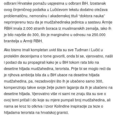
odbrani Hrvatske pomažu uspjesima u odbrani BiH. Izostanak
ovog činjeničnog podatka u Lučićevom tekstu dodatno otežava
problematičnu, nemoralnu i akademskoj tituli “doktora nauka”
neprimjerenu tezu da je mudžahedinska jedinica u sastavu Armije
RBiH imala 2.000 stranih boraca iz muslimanskih zemalja, iako ih
je bilo najviše do 300, što je marginalno u odnosu na 250.000
branitelja u Armiji RBiH.
Ako bismo imali kompletan uvid šta su sve Tuđman i Lučić u
proteklim decenijama o tome govorili, onda bi se, vjerovatno, našli
i podaci da su propagirali kako je u BiH tokom rata bilo na
desetine hiljada mudžahedina, terorista. Prije bi se moglo reći da
je njihova ambicija bila da u BiH ubace na desetine hiljada
mudžahedina, pa, nezadovoljni što ih je ubačeno samo 300,
kompenziraju takve svoje želje putem laganja da ih je ubačeno na
desetine hiljada. Vjerovatno više ni sami ne znaju šta su sve o
ovoj temi pričali i do koje su mjere pumpali broj mudžahedina, ali
nama se kroz to otkriva i izvor Kolindine inspiracije za teze o
hiljadama terorista na hrvatskoj granici.