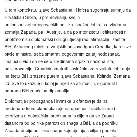
U tom kontekstu, izjave Sebastiana i Hofera sugeriraju sumnju da
Hrvatska i Srbija, u promoviranju svojih
antibosanskohercegovačkih politika, snažno lobiraju u vladama
zemalja Zapada, pa i Austrije, a da po intenzitetu i efikasnosti ni
približno nisu diplomatski i drugi utjecaji radi afirmacije i zaštite
BiH. Aktuelnog ministra vanjskih poslova Igora Crnadka, kao i sve
bivše ministre, treba smatrati odgovornim za taj nedostatak,
imajući u vidu da će se u sredinama srpskih nacionalista,
najvjerovatnije, Crnadak smatrati zaslužnim za rezultate lobiranja
na štetu BiH izražene putem izjava Sebastiana, Kolinde, Zemana
itd. Sve to ukazuje u kojoj je mjeri za afirmaciju, sigurnost i
odbranu BiH značajna diplomatija.
Diplomatija i propaganda Hrvatske u ofanzivi je da na
međunarodnom planu ukazuje na opasnosti radikalizma i
terorizma u bošnjačkim sredinama, s ciljem da se Zapad
distancira od politike patriotskih snaga u BiH, a da podršku
Zapada dobiju političke snage koje djeluju s ciljem podjele i