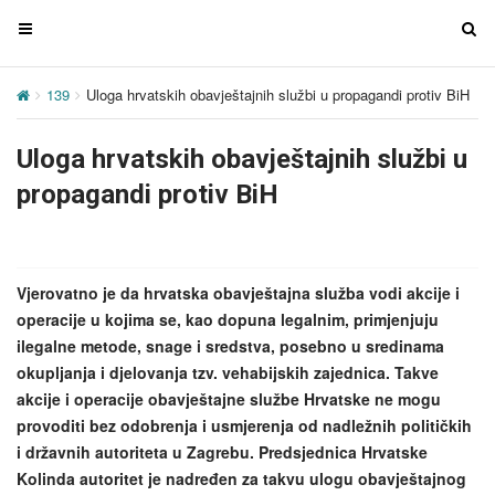
T
T
o
o
g
g
139
Uloga hrvatskih obavještajnih službi u propagandi protiv BiH
g
g
l
l
Uloga hrvatskih obavještajnih službi u
e
e
n
n
propagandi protiv BiH
a
a
v
v
i
i
g
g
Vjerovatno je da hrvatska obavještajna služba vodi akcije i
a
a
operacije u kojima se, kao dopuna legalnim, primjenjuju
t
t
ilegalne metode, snage i sredstva, posebno u sredinama
i
i
okupljanja i djelovanja tzv. vehabijskih zajednica. Takve
o
o
akcije i operacije obavještajne službe Hrvatske ne mogu
n
n
provoditi bez odobrenja i usmjerenja od nadležnih političkih
i državnih autoriteta u Zagrebu. Predsjednica Hrvatske
Kolinda autoritet je nadređen za takvu ulogu obavještajnog