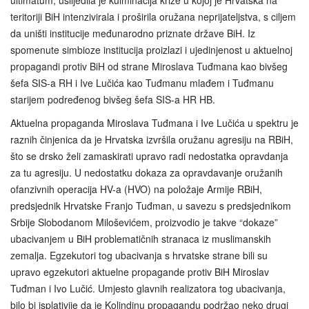
ultimatum, uslijedila je kulminacija krize u kojoj je Hrvatska na
teritoriji BiH intenzivirala i proširila oružana neprijateljstva, s ciljem
da uništi institucije međunarodno priznate države BiH. Iz
spomenute simbioze institucija proizlazi i ujedinjenost u aktuelnoj
propagandi protiv BiH od strane Miroslava Tuđmana kao bivšeg
šefa SIS-a RH i Ive Lučića kao Tuđmanu mlađem i Tuđmanu
starijem podređenog bivšeg šefa SIS-a HR HB.
Aktuelna propaganda Miroslava Tuđmana i Ive Lučića u spektru je
raznih činjenica da je Hrvatska izvršila oružanu agresiju na RBiH,
što se drsko želi zamaskirati upravo radi nedostatka opravdanja
za tu agresiju. U nedostatku dokaza za opravdavanje oružanih
ofanzivnih operacija HV-a (HVO) na položaje Armije RBiH,
predsjednik Hrvatske Franjo Tuđman, u savezu s predsjednikom
Srbije Slobodanom Miloševićem, proizvodio je takve “dokaze”
ubacivanjem u BiH problematičnih stranaca iz muslimanskih
zemalja. Egzekutori tog ubacivanja s hrvatske strane bili su
upravo egzekutori aktuelne propagande protiv BiH Miroslav
Tuđman i Ivo Lučić. Umjesto glavnih realizatora tog ubacivanja,
bilo bi isplativije da je Kolindinu propagandu podržao neko drugi