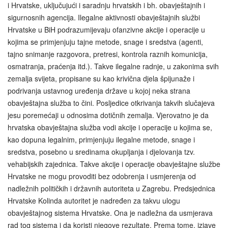
i Hrvatske, uključujući i saradnju hrvatskih i bh. obavještajnih i
sigurnosnih agencija. Ilegalne aktivnosti obavještajnih službi
Hrvatske u BiH podrazumijevaju ofanzivne akcije i operacije u
kojima se primjenjuju tajne metode, snage i sredstva (agenti,
tajno snimanje razgovora, pretresi, kontrola raznih komunicija,
osmatranja, praćenja itd.). Takve ilegalne radnje, u zakonima svih
zemalja svijeta, propisane su kao krivična djela špijunaže i
podrivanja ustavnog uređenja države u kojoj neka strana
obavještajna služba to čini. Posljedice otkrivanja takvih slučajeva
jesu poremećaji u odnosima dotičnih zemalja. Vjerovatno je da
hrvatska obavještajna služba vodi akcije i operacije u kojima se,
kao dopuna legalnim, primjenjuju ilegalne metode, snage i
sredstva, posebno u sredinama okupljanja i djelovanja tzv.
vehabijskih zajednica. Takve akcije i operacije obavještajne službe
Hrvatske ne mogu provoditi bez odobrenja i usmjerenja od
nadležnih političkih i državnih autoriteta u Zagrebu. Predsjednica
Hrvatske Kolinda autoritet je nadređen za takvu ulogu
obavještajnog sistema Hrvatske. Ona je nadležna da usmjerava
rad tog sistema i da koristi njegove rezultate. Prema tome, izjave