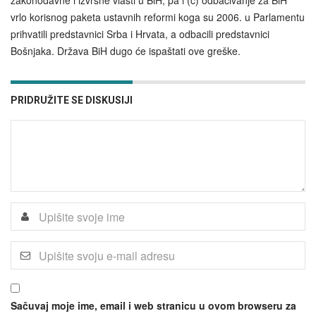
zakonodavne i izvršne vlasti u BiH, pa i (c) odbacivanje za BiH
vrlo korisnog paketa ustavnih reformi koga su 2006. u Parlamentu
prihvatili predstavnici Srba i Hrvata, a odbacili predstavnici
Bošnjaka. Država BiH dugo će ispaštati ove greške.
PRIDRUŽITE SE DISKUSIJI
Sačuvaj moje ime, email i web stranicu u ovom browseru za