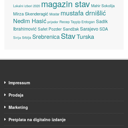
magazin stav
Mahir Sokolija
Lokalni izbori 2020
mustafa drnišlić
Mirza Skenderagić
Mostar
Nedim Hasić
Sadik
Recep Tayyip Erdogan
prijedor
Sarajevo
Ibrahimović
Sandžak
SDA
Safet Pozder
Stav
Turska
Srebrenica
Srbija
Sirija
Impressum
Prodaja
Marketing
Pretplata na digitalno izdanje