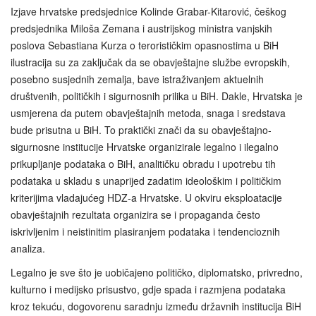
Izjave hrvatske predsjednice Kolinde Grabar-Kitarović, češkog
predsjednika Miloša Zemana i austrijskog ministra vanjskih
poslova Sebastiana Kurza o terorističkim opasnostima u BiH
ilustracija su za zaključak da se obavještajne službe evropskih,
posebno susjednih zemalja, bave istraživanjem aktuelnih
društvenih, političkih i sigurnosnih prilika u BiH. Dakle, Hrvatska je
usmjerena da putem obavještajnih metoda, snaga i sredstava
bude prisutna u BiH. To praktički znači da su obavještajno-
sigurnosne institucije Hrvatske organizirale legalno i ilegalno
prikupljanje podataka o BiH, analitičku obradu i upotrebu tih
podataka u skladu s unaprijed zadatim ideološkim i političkim
kriterijima vladajućeg HDZ-a Hrvatske. U okviru eksploatacije
obavještajnih rezultata organizira se i propaganda često
iskrivljenim i neistinitim plasiranjem podataka i tendencioznih
analiza.
Legalno je sve što je uobičajeno političko, diplomatsko, privredno,
kulturno i medijsko prisustvo, gdje spada i razmjena podataka
kroz tekuću, dogovorenu saradnju između državnih institucija BiH