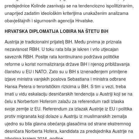
predsjednice Kolinde zasnivaju se na tendenciozno ispolitiziranim,
unaprijed zadatim ideološkim kriterijima unakaženim analizama
obavještajnih i sigurnosnih agencija Hrvatske.
HRVATSKA DIPLOMATIJA LOBIRA NA ŠTETU BiH
Austrija je tradicionalni prijatelj BiH. Među prvima je priznala
nezavisnost RBiH. U toku rata bila je iskren i vrlo utjecajan
saveznik RBiH. Poslije rata kontinuirano podržava političke
reforme u korist normaliziranja države BiH i njenog približavanja
članstvu u EU i NATO. Zato su u BiH s iznenađenjem primljene
izjave ministra vanjskih poslova Sebastiana i ministra odbrane
Hansa Petera o terorističkim rizicima u BiH. S tim u vezi, treba
imati u vidu eskalaciju desničarskih tendencija u Austriji koji se na
čelu s Norbertom Hoferom zalažu za referendum radi izlaska
svoje zemlje iz EU. Referendum za izlazak Austrije iz EU i politika
protiv migranata koji dolaze u Austriju iz muslimanskih zemalja
ujedno su bila glavna obećanja glasačima od strane ekstremnog
desničara Norberta Hofera, kandidata za predsjednika Austrije na
izborima krajem 2016. godine.