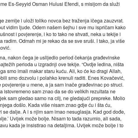
 ime Es-Seyyid Osman Hulusi Efendi, s misijom da služi
e zemlje i uloži toliko novca bez traženja ičega zauzvrat.
i put vidim ljude. Odem našem šejhu i sve mu ispričam kako
ušnost i povjerenje, i ko to tako ne shvati, neka u tekije i
a radim. Odmah mi je rekao da se sve sruši. I tako, ja više
ović.
na, nakon čega je uslijedio period čekanja građevinske
jtežih perioda u izgradnji ove tekije. “Ovdje ledina, ništa
ga smo imali makar staru kuću. Ali, ko će ko dragi Allah,
dobili smo dozvolu i polahko krenuli raditi. Enes Kovačević,
je povjerenje u mene, a ja sam inače građevinac po struci.
a istovremeno sam znao da se do velikih rezultata ne
vijek sam gledao samo na cilj, ne gledajući prepreke. Molio
njega došlo. Kada više nisam znao gdje ću i šta ću,
vi se dalje. A i s njim sam imao nesuglasja. Kad god dođe,
lje.’ Uvijek može bolje. Nisam to tada razumio, ali sada,
avu kada je insistirao na detaljima. Uvijek može bolje i to