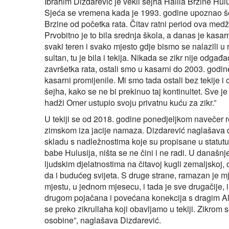
Ibrahim Dizdarević je vekil šejha Halila Brzine Hul
Sjeća se vremena kada je 1993. godine upoznao šej
Brzine od početka rata. Čitav ratni period ova medž
Prvobitno je to bila srednja škola, a danas je kasa
svaki teren i svako mjesto gdje bismo se nalazili u r
sultan, tu je bila i tekija. Nikada se zikr nije odgađ
završetka rata, ostali smo u kasarni do 2003. godine
kasarni promijenile. Mi smo tada ostali bez tekije i
šejha, kako se ne bi prekinuo taj kontinuitet. Sve j
hadži Omer ustupio svoju privatnu kuću za zikr.”
U tekiji se od 2018. godine ponedjeljkom navečer r
zimskom iza jacije namaza. Dizdarević naglašava 
skladu s nadležnostima koje su propisane u statutu
babe Hulusija, ništa se ne čini i ne radi. U današ
ljudskim djelatnostima na čitavoj kugli zemaljskoj
da i budućeg svijeta. S druge strane, ramazan je m
mjestu, u jednom mjesecu, i tada je sve drugačije, 
drugom pojačana i povećana konekcija s dragim A
se preko zikrullaha koji obavljamo u tekiji. Zikrom 
osobine”, naglašava Dizdarević.