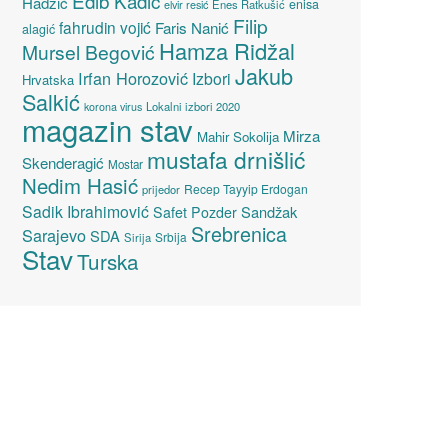
Edib Kadić
Hadžić
enisa
elvir resić
Enes Ratkušić
Filip
fahrudin vojić
Faris Nanić
alagić
Hamza Ridžal
Mursel Begović
Jakub
Irfan Horozović
Izbori
Hrvatska
Salkić
Lokalni izbori 2020
korona virus
magazin stav
Mirza
Mahir Sokolija
mustafa drnišlić
Skenderagić
Mostar
Nedim Hasić
Recep Tayyip Erdogan
prijedor
Sadik Ibrahimović
Sandžak
Safet Pozder
Srebrenica
Sarajevo
SDA
Srbija
Sirija
Stav
Turska