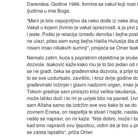
Darendea. Godine 1986. formira se vakuf koji nosi
ljudima u ime Boga.
“Meni je bilo nepojmljivo da neko dođe iz neke drug
Vakat u kojem živimo je vakat opreznosti, a ja prv
i jeste. Pošto je relacija između derviša i šejha posl
ne ulazi, pitao sam svog šejha Halila Hulusija šta d
nisam imao nikakvih sumnji”, prisjeća se Omer Isak
Nemalo zatim, kuća s popratnim objektima je sruše
dozvole. Isaković kaže kako mu je to bio jedan od na
se ne gradi, čeka se građevinska dozvola, a prije to
to se sve uzdurisalo, završilo, i kroz dvije godine 
građevinski inžinjer i glavni nadzorni organ, imao 
Tokom gradnje sam prolazio kroz velika iskušenja, 
može lahko doći i to mi je uvijek bilo na pameti. U
sam Allaha samo da izdržim sve ovo kako bi se do 
zovnem Enesa, on raspetlja te stvari i hajde, nasta
nešto se napravi, on mi kaže: ‘Nije dobro, može i bo
kad smo napravili ovu ljepoticu, vidim da je bio u pr
se zaista isplatilo”, priča Omer.