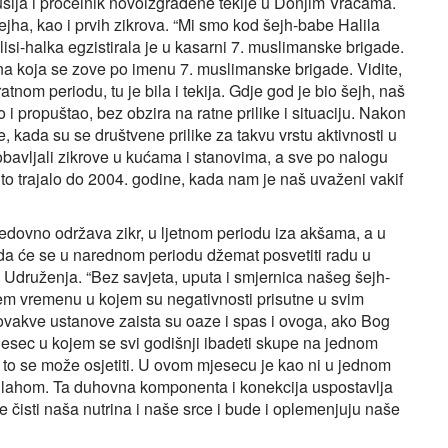
usija i pročelnik novoizgrađene tekije u Donjim Vracama.
ha, kao i prvih zikrova. “Mi smo kod šejh-babe Halila
lisi-halka egzistirala je u kasarni 7. muslimanske brigade.
rna koja se zove po imenu 7. muslimanske brigade. Vidite,
atnom periodu, tu je bila i tekija. Gdje god je bio šejh, naš
ao i propuštao, bez obzira na ratne prilike i situaciju. Nakon
, kada su se društvene prilike za takvu vrstu aktivnosti u
 obavljali zikrove u kućama i stanovima, a sve po nalogu
e to trajalo do 2004. godine, kada nam je naš uvaženi vakif
edovno održava zikr, u ljetnom periodu iza akšama, a u
da će se u narednom periodu džemat posvetiti radu u
 Udruženja. “Bez savjeta, uputa i smjernica našeg šejh-
njem vremenu u kojem su negativnosti prisutne u svim
, ovakve ustanove zaista su oaze i spas i ovoga, ako Bog
jesec u kojem se svi godišnji ibadeti skupe na jednom
i to se može osjetiti. U ovom mjesecu je kao ni u jednom
llahom. Ta duhovna komponenta i konekcija uspostavlja
se čisti naša nutrina i naše srce i bude i oplemenjuju naše