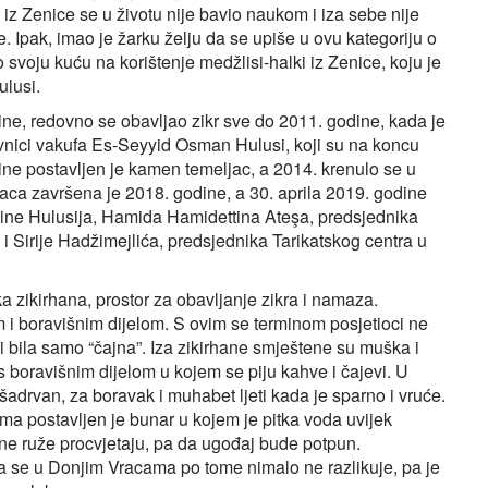
iz Zenice se u životu nije bavio naukom i iza sebe nije
. Ipak, imao je žarku želju da se upiše u ovu kategoriju o
 svoju kuću na korištenje medžlisi-halki iz Zenice, koju je
ulusi.
ne, redovno se obavljao zikr sve do 2011. godine, kada je
avnici vakufa Es-Seyyid Osman Hulusi, koji su na koncu
odine postavljen je kamen temeljac, a 2014. krenulo se u
raca završena je 2018. godine, a 30. aprila 2019. godine
rzine Hulusija, Hamida Hamidettina Ateşa, predsjednika
Sirije Hadžimejlića, predsjednika Tarikatskog centra u
a zikirhana, prostor za obavljanje zikra i namaza.
 i boravišnim dijelom. S ovim se terminom posjetioci ne
bi bila samo “čajna”. Iza zikirhane smještene su muška i
boravišnim dijelom u kojem se piju kahve i čajevi. U
, šadrvan, za boravak i muhabet ljeti kada je sparno i vruće.
ma postavljen je bunar u kojem je pitka voda uvijek
e ruže procvjetaju, pa da ugođaj bude potpun.
ova se u Donjim Vracama po tome nimalo ne razlikuje, pa je