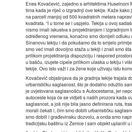
Enes Kovačević, zajedno s arhitektima Huseinom M
tima kada je riječ o izgradnji ove tekije. Kaže kako
na parceli manjoj od 500 kvadratnih metara napraviti
kvadrata. “I u tome se i uspjelo. Tekija u ovoj sad
nismo imali iskustva s projektiranjem i izgradnjom t
određenog vremena, konačno smo donijeli odluku 
Sinanovu tekiju i da pokušamo da to smjelo primij
smo već imali dovoljno staža u tekiji i znali smo š
prilikom projektiranja dispoziciju i raspored prostor
u bašču, izujete cipele prilikom ulaska u tekiju i v
tekije. Ovo isto važi i za žene koje uživaju istu ko
Kovačević objašnjava da je gradnja tekije trajala 
urbanističku saglasnost, što je dodatno odužilo sa
je uvjetovana saglasnošću s Autocestama, jer nepo
autoceste koja će se vidjeti s naših prozora kada o
saglasnost, a još nije bila jasno definirana ruta, 
morali čekati i, čim smo dobili urbanističku saglasn
smo dobili i građevinsku dozvolu, a onda smo napra
tradicijsku baštinu iz Zenice i sam objekt uplanili u