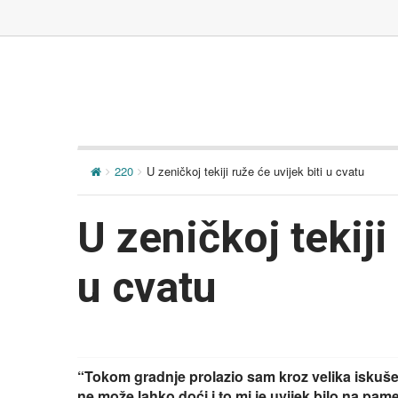
220
U zeničkoj tekiji ruže će uvijek biti u cvatu
U zeničkoj tekiji
u cvatu
“Tokom gradnje prolazio sam kroz velika iskuše
ne može lahko doći i to mi je uvijek bilo na pame