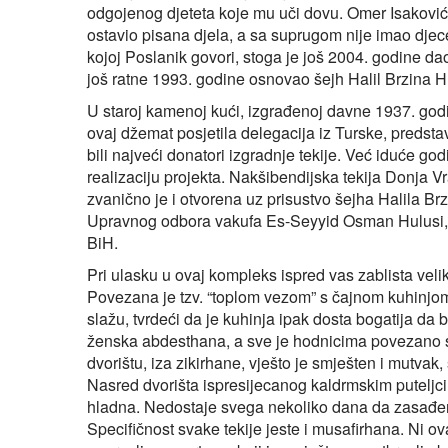
odgojenog djeteta koje mu uči dovu. Omer Isaković 
ostavio pisana djela, a sa suprugom nije imao djece
kojoj Poslanik govori, stoga je još 2004. godine dao
još ratne 1993. godine osnovao šejh Halil Brzina H
U staroj kamenoj kući, izgrađenoj davne 1937. godi
ovaj džemat posjetila delegacija iz Turske, predst
bili najveći donatori izgradnje tekije. Već iduće g
realizaciju projekta. Nakšibendijska tekija Donja V
zvanično je i otvorena uz prisustvo šejha Halila B
Upravnog odbora vakufa Es-Seyyid Osman Hulusi, i 
BiH.
Pri ulasku u ovaj kompleks ispred vas zablista velik
Povezana je tzv. “toplom vezom” s čajnom kuhinjom
slažu, tvrdeći da je kuhinja ipak dosta bogatija da 
ženska abdesthana, a sve je hodnicima povezano s 
dvorištu, iza zikirhane, vješto je smješten i mutvak
Nasred dvorišta ispresijecanog kaldrmskim puteljci
hladna. Nedostaje svega nekoliko dana da zasađen
Specifičnost svake tekije jeste i musafirhana. Ni 