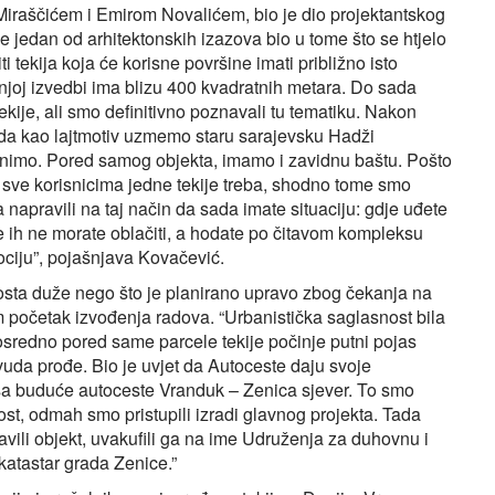
iraščićem i Emirom Novalićem, bio je dio projektantskog
 je jedan od arhitektonskih izazova bio u tome što se htjelo
 tekija koja će korisne površine imati približno isto
ašnjoj izvedbi ima blizu 400 kvadratnih metara. Do sada
ekije, ali smo definitivno poznavali tu tematiku. Nakon
da kao lajtmotiv uzmemo staru sarajevsku Hadži
enimo. Pored samog objekta, imamo i zavidnu baštu. Pošto
ta sve korisnicima jedne tekije treba, shodno tome smo
a napravili na taj način da sada imate situaciju: gdje uđete
iše ih ne morate oblačiti, a hodate po čitavom kompleksu
mociju”, pojašnjava Kovačević.
dosta duže nego što je planirano upravo zbog čekanja na
m početak izvođenja radova. “Urbanistička saglasnost bila
sredno pored same parcele tekije počinje putni pojas
vuda prođe. Bio je uvjet da Autoceste daju svoje
trasa buduće autoceste Vranduk – Zenica sjever. To smo
ost, odmah smo pristupili izradi glavnog projekta. Tada
vili objekt, uvakufili ga na ime Udruženja za duhovnu i
 katastar grada Zenice.”