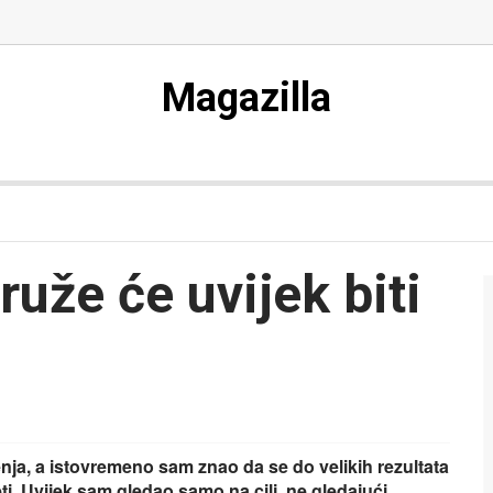
Magazilla
 ruže će uvijek biti
nja, a istovremeno sam znao da se do velikih rezultata
ti. Uvijek sam gledao samo na cilj, ne gledajući