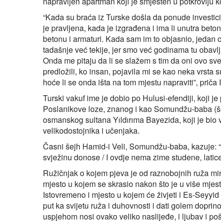
napravljen apartman koji je smješten u potkrovlju 
“Kada su braća iz Turske došla da ponude investici
je pravljena, kada je izgrađena i ima li unutra beton
betonu i armaturi. Kada sam im to objasnio, jedan o
tadašnje već tekije, jer smo već godinama tu obavljal
Onda me pitaju da li se slažem s tim da oni ovo sve 
predložili, ko insan, pojavila mi se kao neka vrsta 
hoće li se onda išta na tom mjestu napraviti”, priča 
Turski vakuf ime je dobio po Hulusi-efendiji, koji j
Poslanikove loze, znanog i kao Somundžu-baba (šej
osmanskog sultana Yıldırıma Bayezida, koji je bio v
velikodostojnika i učenjaka.
Časni šejh Hamid-i Veli, Somundžu-baba, kazuje: “
svježinu donose / I ovdje nema zime studene, latice
Ružičnjak o kojem pjeva je od raznobojnih ruža mi
mjesto u kojem se skrasio nakon što je u više mjes
Istovremeno i mjesto u kojem će živjeti i Es-Seyyid
put ka svijetu ruža i duhovnosti i dati golem dopri
uspjehom nosi ovako veliko naslijeđe, i ljubav i 