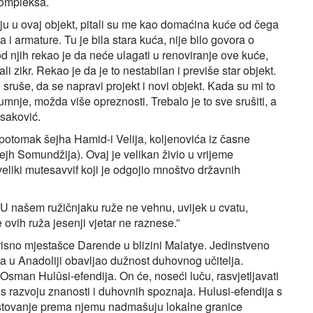
kompleksa.
ju u ovaj objekt, pitali su me kao domaćina kuće od čega
a i armature. Tu je bila stara kuća, nije bilo govora o
d njih rekao je da neće ulagati u renoviranje ove kuće,
i zikr. Rekao je da je to nestabilan i previše star objekt.
sruše, da se napravi projekt i novi objekt. Kada su mi to
sumnje, možda više opreznosti. Trebalo je to sve srušiti, a
Isaković.
e potomak šejha Hamid-i Velija, koljenovića iz časne
h Somundžija). Ovaj je velikan živio u vrijeme
eliki mutesavvif koji je odgojio mnoštvo državnih
U našem ružičnjaku ruže ne vehnu, uvijek u cvatu,
 ovih ruža jesenji vjetar ne raznese.”
risno mjestašce Darende u blizini Malatye. Jedinstveno
ta u Anadoliji obavljao dužnost duhovnog učitelja.
 Osman Hulûsi-efendija. On će, noseći luču, rasvjetljavati
nos razvoju znanosti i duhovnih spoznaja. Hulusi-efendija s
poštovanje prema njemu nadmašuju lokalne granice