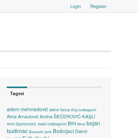
Login
Register
Tagovi
adem mehmedović
admir lisica
Alija Izetbegović
Amina ŠEĆEROVIĆ-KAŞLI
Alma Arnautović
bojan
BiH
Amir Sijamhodžić.
bakir izetbegović
Bihać
budimac
Bošnjaci
Damir
Bosanski jezik