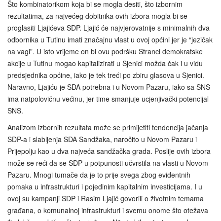
Što kombinatorikom koja bi se mogla desiti, što izbornim
rezultatima, za najvećeg dobitnika ovih izbora mogla bi se
proglasiti Ljajićeva SDP. Ljajić će najvjerovatnije s minimalnih dva
odbornika u Tutinu imati značajnu vlast u ovoj općini jer je “jezičak
na vagi”. U isto vrijeme on bi ovu podršku Stranci demokratske
akcije u Tutinu mogao kapitalizirati u Sjenici možda čak i u vidu
predsjednika općine, iako je tek treći po zbiru glasova u Sjenici.
Naravno, Ljajiću je SDA potrebna i u Novom Pazaru, iako sa SNS
ima natpolovičnu većinu, jer time smanjuje ucjenjivački potencijal
SNS.
Analizom izbornih rezultata može se primijetiti tendencija jačanja
SDP-a i slabljenja SDA Sandžaka, naročito u Novom Pazaru i
Prijepolju kao u dva najveća sandžačka grada. Poslije ovih izbora
može se reći da se SDP u potpunosti učvrstila na vlasti u Novom
Pazaru. Mnogi tumače da je to prije svega zbog evidentnih
pomaka u infrastrukturi i pojedinim kapitalnim investicijama. I u
ovoj su kampanji SDP i Rasim Ljajić govorili o životnim temama
građana, o komunalnoj infrastrukturi i svemu onome što otežava