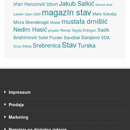
Jakub Salkić
Irfan Horozović
Izbori
korona virus
magazin stav
Mahir Sokolija
Lokalni izbori 2020
mustafa drnišlić
Mirza Skenderagić
Mostar
Nedim Hasić
Sadik
Recep Tayyip Erdogan
prijedor
Sarajevo
Ibrahimović
Sandžak
SDA
Safet Pozder
Stav
Turska
Srebrenica
Srbija
Sirija
Impressum
Prodaja
Marketing
Pretplata na digitalno izdanje