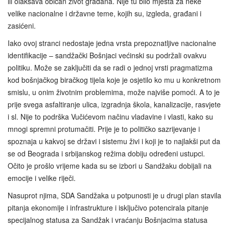
ili olakšava običan život građana. Nije tu bilo mjesta za neke
velike nacionalne i državne teme, kojih su, izgleda, građani i
zasićeni.
Iako ovoj stranci nedostaje jedna vrsta prepoznatljive nacionalne
identifikacije – sandžački Bošnjaci većinski su podržali ovakvu
politiku. Može se zaključiti da se radi o jednoj vrsti pragmatizma
kod bošnjačkog biračkog tijela koje je osjetilo ko mu u konkretnom
smislu, u onim životnim problemima, može najviše pomoći. A to je
prije svega asfaltiranje ulica, izgradnja škola, kanalizacije, rasvjete
i sl. Nije to podrška Vučićevom načinu vladavine i vlasti, kako su
mnogi spremni protumačiti. Prije je to političko sazrijevanje i
spoznaja u kakvoj se državi i sistemu živi i koji je to najlakši put da
se od Beograda i srbijanskog režima dobiju određeni ustupci.
Očito je prošlo vrijeme kada su se izbori u Sandžaku dobijali na
emocije i velike riječi.
Nasuprot njima, SDA Sandžaka u potpunosti je u drugi plan stavila
pitanja ekonomije i infrastrukture i isključivo potencirala pitanje
specijalnog statusa za Sandžak i vraćanju Bošnjacima statusa