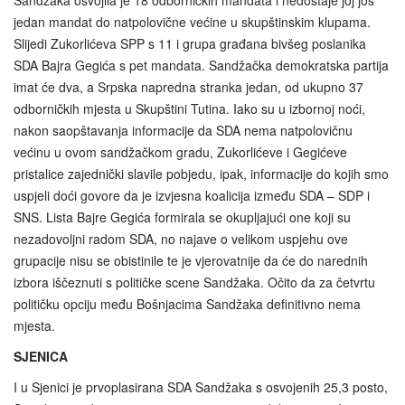
Sandžaka osvojila je 18 odborničkih mandata i nedostaje joj još
jedan mandat do natpolovične većine u skupštinskim klupama.
Slijedi Zukorlićeva SPP s 11 i grupa građana bivšeg poslanika
SDA Bajra Gegića s pet mandata. Sandžačka demokratska partija
imat će dva, a Srpska napredna stranka jedan, od ukupno 37
odborničkih mjesta u Skupštini Tutina. Iako su u izbornoj noći,
nakon saopštavanja informacije da SDA nema natpolovičnu
većinu u ovom sandžačkom gradu, Zukorlićeve i Gegićeve
pristalice zajednički slavile pobjedu, ipak, informacije do kojih smo
uspjeli doći govore da je izvjesna koalicija između SDA – SDP i
SNS. Lista Bajre Gegića formirala se okupljajući one koji su
nezadovoljni radom SDA, no najave o velikom uspjehu ove
grupacije nisu se obistinile te je vjerovatnije da će do narednih
izbora iščeznuti s političke scene Sandžaka. Očito da za četvrtu
političku opciju među Bošnjacima Sandžaka definitivno nema
mjesta.
SJENICA
I u Sjenici je prvoplasirana SDA Sandžaka s osvojenih 25,3 posto,