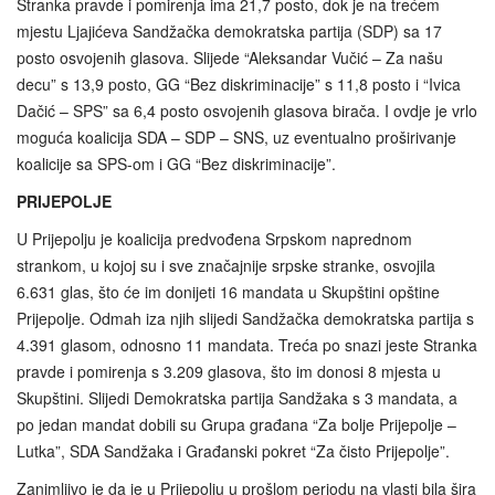
Stranka pravde i pomirenja ima 21,7 posto, dok je na trećem
mjestu Ljajićeva Sandžačka demokratska partija (SDP) sa 17
posto osvojenih glasova. Slijede “Aleksandar Vučić – Za našu
decu” s 13,9 posto, GG “Bez diskriminacije” s 11,8 posto i “Ivica
Dačić – SPS” sa 6,4 posto osvojenih glasova birača. I ovdje je vrlo
moguća koalicija SDA – SDP – SNS, uz eventualno proširivanje
koalicije sa SPS-om i GG “Bez diskriminacije”.
PRIJEPOLJE
U Prijepolju je koalicija predvođena Srpskom naprednom
strankom, u kojoj su i sve značajnije srpske stranke, osvojila
6.631 glas, što će im donijeti 16 mandata u Skupštini opštine
Prijepolje. Odmah iza njih slijedi Sandžačka demokratska partija s
4.391 glasom, odnosno 11 mandata. Treća po snazi jeste Stranka
pravde i pomirenja s 3.209 glasova, što im donosi 8 mjesta u
Skupštini. Slijedi Demokratska partija Sandžaka s 3 mandata, a
po jedan mandat dobili su Grupa građana “Za bolje Prijepolje –
Lutka”, SDA Sandžaka i Građanski pokret “Za čisto Prijepolje”.
Zanimljivo je da je u Prijepolju u prošlom periodu na vlasti bila šira