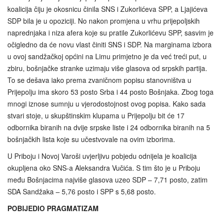
koalicija čiju je okosnicu činila SNS i Zukorlićeva SPP, a Ljajićeva
SDP bila je u opoziciji. No nakon promjena u vrhu prijepoljskih
naprednjaka i niza afera koje su pratile Zukorlićevu SPP, sasvim je
očigledno da će novu vlast činiti SNS i SDP. Na marginama izbora
u ovoj sandžačkoj općini na Limu primjetno je da već treći put, u
zbiru, bošnjačke stranke uzimaju više glasova od srpskih partija.
To se dešava iako prema zvaničnom popisu stanovništva u
Prijepolju ima skoro 53 posto Srba i 44 posto Bošnjaka. Zbog toga
mnogi iznose sumnju u vjerodostojnost ovog popisa. Kako sada
stvari stoje, u skupštinskim klupama u Prijepolju bit će 17
odbornika biranih na dvije srpske liste i 24 odbornika biranih na 5
bošnjačkih lista koje su učestvovale na ovim izborima.
U Priboju i Novoj Varoši uvjerljivu pobjedu odnijela je koalicija
okupljena oko SNS-a Aleksandra Vučića. S tim što je u Priboju
među Bošnjacima najviše glasova uzeo SDP – 7,71 posto, zatim
SDA Sandžaka – 5,76 posto i SPP s 5,68 posto.
POBIJEDIO PRAGMATIZAM