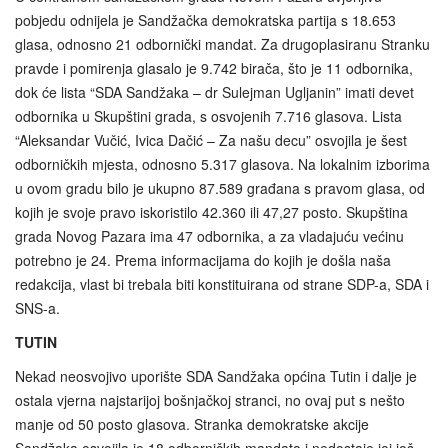
pobjedu odnijela je Sandžačka demokratska partija s 18.653
glasa, odnosno 21 odbornički mandat. Za drugoplasiranu Stranku
pravde i pomirenja glasalo je 9.742 birača, što je 11 odbornika,
dok će lista “SDA Sandžaka – dr Sulejman Ugljanin” imati devet
odbornika u Skupštini grada, s osvojenih 7.716 glasova. Lista
“Aleksandar Vučić, Ivica Dačić – Za našu decu” osvojila je šest
odborničkih mjesta, odnosno 5.317 glasova. Na lokalnim izborima
u ovom gradu bilo je ukupno 87.589 građana s pravom glasa, od
kojih je svoje pravo iskoristilo 42.360 ili 47,27 posto. Skupština
grada Novog Pazara ima 47 odbornika, a za vladajuću većinu
potrebno je 24. Prema informacijama do kojih je došla naša
redakcija, vlast bi trebala biti konstituirana od strane SDP-a, SDA i
SNS-a.
TUTIN
Nekad neosvojivo uporište SDA Sandžaka općina Tutin i dalje je
ostala vjerna najstarijoj bošnjačkoj stranci, no ovaj put s nešto
manje od 50 posto glasova. Stranka demokratske akcije