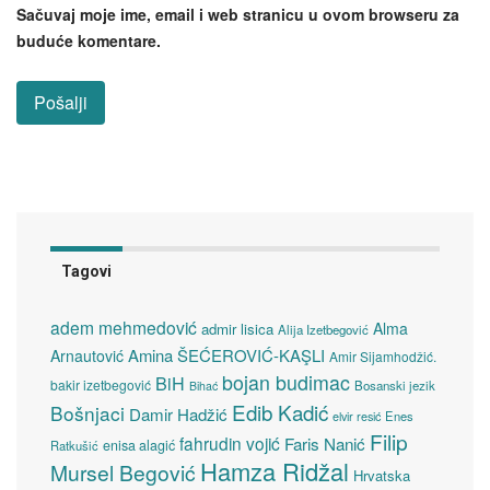
Sačuvaj moje ime, email i web stranicu u ovom browseru za
buduće komentare.
Tagovi
adem mehmedović
Alma
admir lisica
Alija Izetbegović
Amina ŠEĆEROVIĆ-KAŞLI
Arnautović
Amir Sijamhodžić.
bojan budimac
BiH
bakir izetbegović
Bosanski jezik
Bihać
Edib Kadić
Bošnjaci
Damir Hadžić
elvir resić
Enes
Filip
fahrudin vojić
Faris Nanić
enisa alagić
Ratkušić
Hamza Ridžal
Mursel Begović
Hrvatska