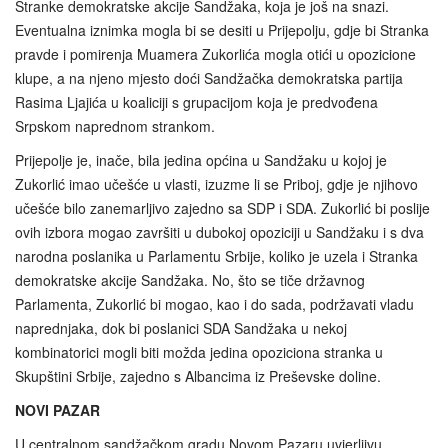
Stranke demokratske akcije Sandžaka, koja je još na snazi.
Eventualna iznimka mogla bi se desiti u Prijepolju, gdje bi Stranka
pravde i pomirenja Muamera Zukorlića mogla otići u opozicione
klupe, a na njeno mjesto doći Sandžačka demokratska partija
Rasima Ljajića u koaliciji s grupacijom koja je predvođena
Srpskom naprednom strankom.
Prijepolje je, inače, bila jedina općina u Sandžaku u kojoj je
Zukorlić imao učešće u vlasti, izuzme li se Priboj, gdje je njihovo
učešće bilo zanemarljivo zajedno sa SDP i SDA. Zukorlić bi poslije
ovih izbora mogao završiti u dubokoj opoziciji u Sandžaku i s dva
narodna poslanika u Parlamentu Srbije, koliko je uzela i Stranka
demokratske akcije Sandžaka. No, što se tiče državnog
Parlamenta, Zukorlić bi mogao, kao i do sada, podržavati vladu
naprednjaka, dok bi poslanici SDA Sandžaka u nekoj
kombinatorici mogli biti možda jedina opoziciona stranka u
Skupštini Srbije, zajedno s Albancima iz Preševske doline.
NOVI PAZAR
U centralnom sandžačkom gradu Novom Pazaru uvjerljivu