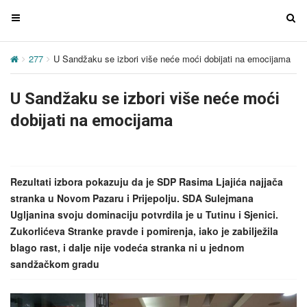
T
T
o
o
g
g
277
U Sandžaku se izbori više neće moći dobijati na emocijama
g
g
l
l
U Sandžaku se izbori više neće moći
e
e
n
n
dobijati na emocijama
a
a
v
v
i
i
g
g
Rezultati izbora pokazuju da je SDP Rasima Ljajića najjača
a
a
stranka u Novom Pazaru i Prijepolju. SDA Sulejmana
t
t
Ugljanina svoju dominaciju potvrdila je u Tutinu i Sjenici.
i
i
Zukorlićeva Stranke pravde i pomirenja, iako je zabilježila
o
o
blago rast, i dalje nije vodeća stranka ni u jednom
n
n
sandžačkom gradu