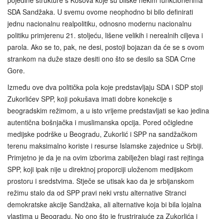
pojedine strukture s Kosova koje su bliske nekim funkcionerima
SDA Sandžaka. U svemu ovome neophodno bi bilo definirati
jednu nacionalnu realpolitiku, odnosno modernu nacionalnu
politiku primjerenu 21. stoljeću, lišene velikih i nerealnih ciljeva i
parola. Ako se to, pak, ne desi, postoji bojazan da će se s ovom
strankom na duže staze desiti ono što se desilo sa SDA Crne
Gore.
Između ove dva politička pola koje predstavljaju SDA i SDP stoji
Zukorlićev SPP, koji pokušava imati dobre konekcije s
beogradskim režimom, a u isto vrijeme predstavljati se kao jedina
autentična bošnjačka i muslimanska opcija. Pored očigledne
medijske podrške u Beogradu, Zukorlić i SPP na sandžačkom
terenu maksimalno koriste i resurse Islamske zajednice u Srbiji.
Primjetno je da je na ovim izborima zabilježen blagi rast rejtinga
SPP, koji ipak nije u direktnoj proporciji uloženom medijskom
prostoru i sredstvima. Stječe se utisak kao da je srbijanskom
režimu stalo da od SPP pravi neki vrstu alternative Stranci
demokratske akcije Sandžaka, ali alternative koja bi bila lojalna
vlastima u Beogradu. No ono što je frustrirajuće za Zukorlića i