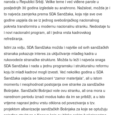
naroda u Republici Srbiji. Velike teme i već viđene parole u
posljednjih 30 godina izgledale su anahrono. Nažalost, možda je i
to najveća zamjerka prema SDA Sandžaka, koja nije sve ove
godine uspjela da se iz jednog svebošnjačkog nacionalnog
pokreta transformira u modernu nacionalnu stranku. Nedostaje tu
i novi nacionalni program, ali i jedna vrsta kadrovskog
refreširanja.
Istini za volju, SDA Sandžaka možda i najviše od svih sandžačkih
stranaka pokazuje interes za uključivanje mlađeg kadra u
rukovodeće stranačke strukture. Možda tu leži i najveća snaga
SDA Sandžaka i nada u jednu programsku i strukturalnu reformu
koju bi mlađi kadrovi mogli izvesti. Već nekoliko godina u SDA
Sandžaka osjeća se takozvani “zamor materijala”, ali u istom
momentu i neophodnost postojanja ove stranke za sandžačke
Bošnjake. Sandžački Bošnjaci vole ovu stranku, ali ona mora u
narednom periodu iznaći modus kako da im se približi, a u isto
vrijeme napravi jednu vrstu otklona od povezivanja s tzv.
projektom albanizacije sandžačkih Bošnjaka za koje se optužuju