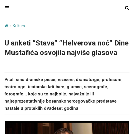
T
T
o
o
g
g
Kultura
U anketi “Stava” “Helverova noć” Dine Mustafića osvojila na
g
g
l
l
U anketi “Stava” “Helverova noć” Dine
e
e
n
n
Mustafića osvojila najviše glasova
a
a
v
v
i
i
g
g
Pitali smo dramske pisce, režisere, dramaturge, profesore,
a
a
teatrologe, teatarske kritičare, glumce, scenografe,
t
t
fotografe... koje su to najbolje, najvažnije ili
i
i
najreprezentativnije bosanskohercegovačke predstave
o
o
nastale u proteklih dvadeset godina
n
n