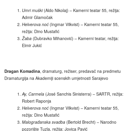
Umri muški
(Aldo Nikolaj) – Kamerni teatar 55, režija:
Admir Glamočak
Helverova noć
(Ingmar Vilkvist) – Kamerni teatar 55,
režija: Dino Mustafić
Žaba
(Dubravko Mihanović) – Kamerni teatar, režija:
Elmir Jukić
Dragan Komadina
, dramaturg, režiser, predavač na predmetu
Dramaturgija na Akademiji scenskih umjetnosti Sarajevo
Ay, Carmela
(José Sanchis Sinisterra) – SARTR, režija:
Robert Raponja
Helverova noć
(Ingmar Vilkvist) – Kamerni teatar 55,
režija: Dino Mustafić
Malograđanska svadba
(Bertold Brecht) – Narodno
pozorište Tuzla, režija: Jovica Pavić