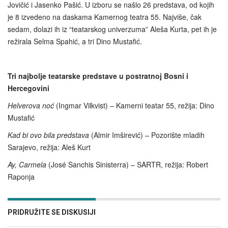
Jovičić i Jasenko Pašić. U izboru se našlo 26 predstava, od kojih
je 8 izvedeno na daskama Kamernog teatra 55. Najviše, čak
sedam, dolazi ih iz “teatarskog univerzuma” Aleša Kurta, pet ih je
režirala Selma Spahić, a tri Dino Mustafić.
Tri najbolje teatarske predstave u postratnoj Bosni i
Hercegovini
H
elverova noć
(Ingmar Vilkvist) – Kamerni teatar 55, režija: Dino
Mustafić
Kad bi ovo bila predstava
(Almir Imširević) – Pozorište mladih
Sarajevo, režija: Aleš Kurt
Ay, Carmela
(José Sanchis Sinisterra) – SARTR, režija: Robert
Raponja
PRIDRUŽITE SE DISKUSIJI