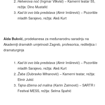
Helverova noć
(Ingmar Vilkvist) – Kamerni teatar 55,
režija: Dino Mustafić
Kad bi ovo bila predstava
(Almir Imširević) – Pozorište
mladih Sarajevo, režija: Aleš Kurt
Aida Bukvić,
prodekanesa za međunarodnu saradnju na
Akademiji dramskih umjetnosti Zagreb, profesorica, rediteljica i
dramaturginja
Kad bi ovo bila predstava
(Almir Imširević) – Pozorište
mladih Sarajevo, režija: Aleš Kurt
Žaba
(Dubravko Mihanović) – Kamerni teatar, režija:
Elmir Jukić
Tajna džema od malina
(Karim Zaimović) – SARTR i
Festival MESS, režija: Selma Spahić