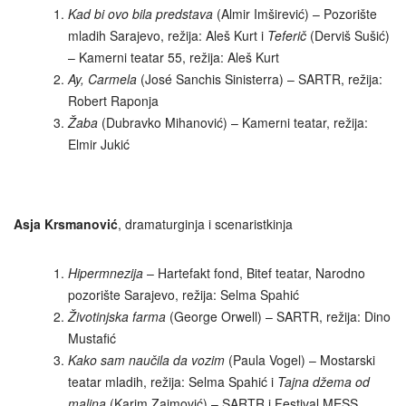
Kad bi ovo bila predstava
(Almir Imširević) – Pozorište
mladih Sarajevo, režija: Aleš Kurt i
Teferič
(Derviš Sušić)
– Kamerni teatar 55, režija: Aleš Kurt
Ay, Carmela
(José Sanchis Sinisterra) – SARTR, režija:
Robert Raponja
Žaba
(Dubravko Mihanović) – Kamerni teatar, režija:
Elmir Jukić
Asja Krsmanović
, dramaturginja i scenaristkinja
Hipermnezija
– Hartefakt fond, Bitef teatar, Narodno
pozorište Sarajevo, režija: Selma Spahić
Životinjska farma
(George Orwell) – SARTR, režija: Dino
Mustafić
Kako sam naučila da vozim
(Paula Vogel) – Mostarski
teatar mladih, režija: Selma Spahić i
Tajna džema od
malina
(Karim Zaimović) – SARTR i Festival MESS,