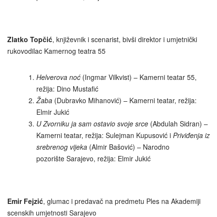
Zlatko Topčić
, književnik i scenarist, bivši direktor i umjetnički
rukovodilac Kamernog teatra 55
Helverova noć
(Ingmar Vilkvist) – Kamerni teatar 55,
režija: Dino Mustafić
Žaba
(Dubravko Mihanović) – Kamerni teatar, režija:
Elmir Jukić
U Zvorniku ja sam ostavio svoje srce
(Abdulah Sidran) –
Kamerni teatar, režija: Sulejman Kupusović i
Priviđenja iz
srebrenog vijeka
(Almir Bašović) – Narodno
pozorište Sarajevo, režija: Elmir Jukić
Emir Fejzić
, glumac i predavač na predmetu Ples na Akademiji
scenskih umjetnosti Sarajevo