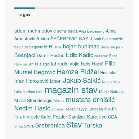
Tagovi
adem mehmedović
Alma
admir lisica
Alija Izetbegović
Amina ŠEĆEROVIĆ-KAŞLI
Arnautović
Amir Sijamhodžić.
bojan budimac
BiH
bakir izetbegović
Bosanski jezik
Bihać
Edib Kadić
Bošnjaci
Damir Hadžić
elvir resić
Enes
Filip
fahrudin vojić
Faris Nanić
enisa alagić
Ratkušić
Hamza Ridžal
Mursel Begović
Hrvatska
Jakub Salkić
Irfan Horozović
Izbori
korona virus
magazin stav
Mahir Sokolija
Lokalni izbori 2020
mustafa drnišlić
Mirza Skenderagić
Mostar
Nedim Hasić
Sadik
Recep Tayyip Erdogan
prijedor
Sarajevo
Ibrahimović
Sandžak
SDA
Safet Pozder
Stav
Turska
Srebrenica
Srbija
Sirija