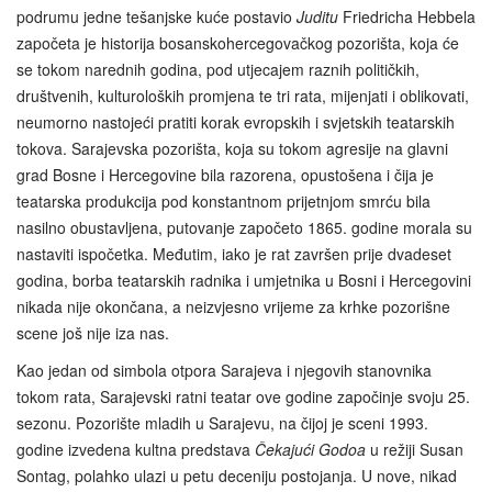
podrumu jedne tešanjske kuće postavio
Juditu
Friedricha Hebbela
započeta je historija bosanskohercegovačkog pozorišta, koja će
se tokom narednih godina, pod utjecajem raznih političkih,
društvenih, kulturoloških promjena te tri rata, mijenjati i oblikovati,
neumorno nastojeći pratiti korak evropskih i svjetskih teatarskih
tokova. Sarajevska pozorišta, koja su tokom agresije na glavni
grad Bosne i Hercegovine bila razorena, opustošena i čija je
teatarska produkcija pod konstantnom prijetnjom smrću bila
nasilno obustavljena, putovanje započeto 1865. godine morala su
nastaviti ispočetka. Međutim, iako je rat završen prije dvadeset
godina, borba teatarskih radnika i umjetnika u Bosni i Hercegovini
nikada nije okončana, a neizvjesno vrijeme za krhke pozorišne
scene još nije iza nas.
Kao jedan od simbola otpora Sarajeva i njegovih stanovnika
tokom rata, Sarajevski ratni teatar ove godine započinje svoju 25.
sezonu. Pozorište mladih u Sarajevu, na čijoj je sceni 1993.
godine izvedena kultna predstava
Čekajući Godoa
u režiji Susan
Sontag, polahko ulazi u petu deceniju postojanja. U nove, nikad