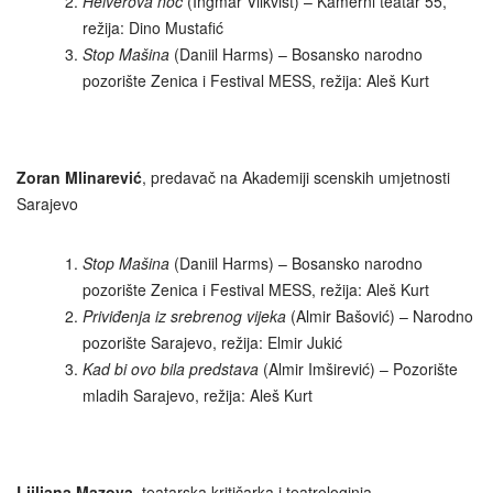
Helverova noć
(Ingmar Vilkvist) – Kamerni teatar 55,
režija: Dino Mustafić
Stop Mašina
(Daniil Harms) – Bosansko narodno
pozorište Zenica i Festival MESS, režija: Aleš Kurt
Zoran Mlinarević
, predavač na Akademiji scenskih umjetnosti
Sarajevo
Stop Mašina
(Daniil Harms) – Bosansko narodno
pozorište Zenica i Festival MESS, režija: Aleš Kurt
Priviđenja iz srebrenog vijeka
(Almir Bašović) – Narodno
pozorište Sarajevo, režija: Elmir Jukić
Kad bi ovo bila predstava
(Almir Imširević) – Pozorište
mladih Sarajevo, režija: Aleš Kurt
Ljiljana Mazova
, teatarska kritičarka i teatrologinja