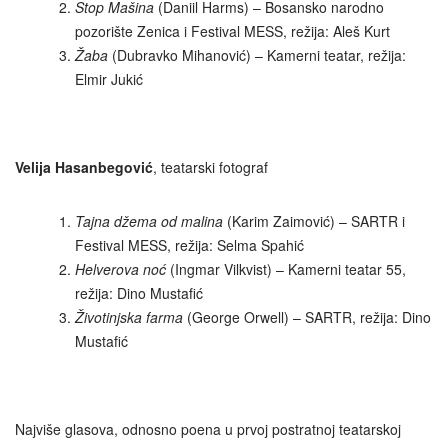
Stop Mašina
(Daniil Harms) – Bosansko narodno
pozorište Zenica i Festival MESS, režija: Aleš Kurt
Žaba
(Dubravko Mihanović) – Kamerni teatar, režija:
Elmir Jukić
Velija Hasanbegović
, teatarski fotograf
Tajna džema od malina
(Karim Zaimović) – SARTR i
Festival MESS, režija: Selma Spahić
Helverova noć
(Ingmar Vilkvist) – Kamerni teatar 55,
režija: Dino Mustafić
Životinjska farma
(George Orwell) – SARTR, režija: Dino
Mustafić
Najviše glasova, odnosno poena u prvoj postratnoj teatarskoj