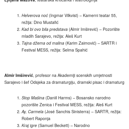
Helverova noć
(Ingmar Vilkvist) – Kamerni teatar 55,
režija: Dino Mustafić
Kad bi ovo bila predstava
(Almir Imširević) – Pozorište
mladih Sarajevo, režija: Aleš Kurt
Tajna džema od malina
(Karim Zaimović) – SARTR i
Festival MESS, režija: Selma Spahić
Almir Imširević
, profesor na Akademiji scenskih umjetnosti
Sarajevo i šef Odsjeka za dramaturgiju, dramski pisac i dramaturg
Stop Mašina
(Daniil Harms) – Bosansko narodno
pozorište Zenica i Festival MESS, režija: Aleš Kurt
Ay, Carmela
(José Sanchis Sinisterra) – SARTR, režija:
Robert Raponja
Kraj igre
(Samuel Beckett) – Narodno