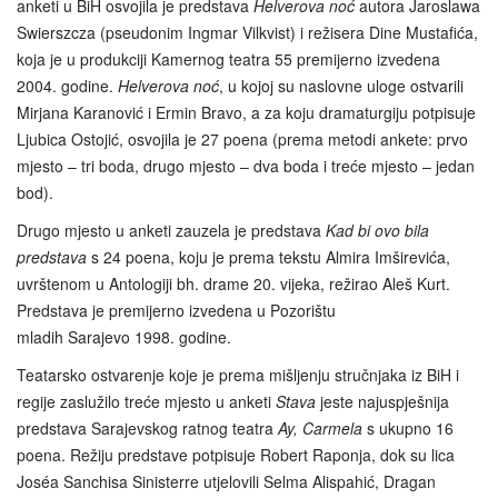
anketi u BiH osvojila je predstava
Helverova noć
autora Jaroslawa
Swierszcza (pseudonim Ingmar Vilkvist) i režisera Dine Mustafića,
koja je u produkciji Kamernog teatra 55 premijerno izvedena
2004. godine.
Helverova noć
, u kojoj su naslovne uloge ostvarili
Mirjana Karanović i Ermin Bravo, a za koju dramaturgiju potpisuje
Ljubica Ostojić, osvojila je 27 poena (prema metodi ankete: prvo
mjesto – tri boda, drugo mjesto – dva boda i treće mjesto – jedan
bod).
Drugo mjesto u anketi zauzela je predstava
Kad bi ovo bila
predstava
s 24 poena, koju je prema tekstu Almira Imširevića,
uvrštenom u Antologiji bh. drame 20. vijeka, režirao Aleš Kurt.
Predstava je premijerno izvedena u Pozorištu
mladih Sarajevo 1998. godine.
Teatarsko ostvarenje koje je prema mišljenju stručnjaka iz BiH i
regije zaslužilo treće mjesto u anketi
Stava
jeste najuspješnija
predstava Sarajevskog ratnog teatra
Ay, Carmela
s ukupno 16
poena. Režiju predstave potpisuje Robert Raponja, dok su lica
Joséa Sanchisa Sinisterre utjelovili Selma Alispahić, Dragan