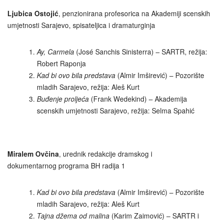
Ljubica Ostojić
, penzionirana profesorica na Akademiji scenskih
umjetnosti Sarajevo, spisateljica i dramaturginja
Ay, Carmela
(José Sanchis Sinisterra) – SARTR, režija:
Robert Raponja
Kad bi ovo bila predstava
(Almir Imširević) – Pozorište
mladih Sarajevo, režija: Aleš Kurt
Buđenje proljeća
(Frank Wedekind) – Akademija
scenskih umjetnosti Sarajevo, režija: Selma Spahić
Miralem Ovčina
, urednik redakcije dramskog i
dokumentarnog programa BH radija 1
Kad bi ovo bila predstava
(Almir Imširević) – Pozorište
mladih Sarajevo, režija: Aleš Kurt
Tajna džema od malina
(Karim Zaimović) – SARTR i