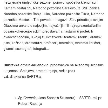
neizvjesnije umjetničke sezone i ponovo ispočetka krenuli su i
Kamerni teatar 55, Narodno pozorište Sarajevo, te BNP Zenica,
Narodno pozorište Banja Luka, Narodno pozorište Tuzla, Narodno
pozorište Mostar… Tim povodom magazin
Stav
priredio je svojim
čitaocima anketu o najboljim, najvažnijim ili najreprezentativnijim
bosanskohercegovačkim predstavama nastalim u proteklih
dvadeset godina, u kojoj su učestvovali teatarski radnici, dramski
pisci, režiseri, dramaturzi, profesori, teatrolozi, teatarski kritičari,
glumci, scenografi, fotografi…
Dubravka Zrnčić-Kulenović
, predavačica na Akademiji scenskih
umjetnosti Sarajevo, dramaturginja, rediteljica i
v.d. direktorica SARTR-a
Ay, Carmela
(José Sanchis Sinisterra) – SARTR, režija:
Robert Raponja