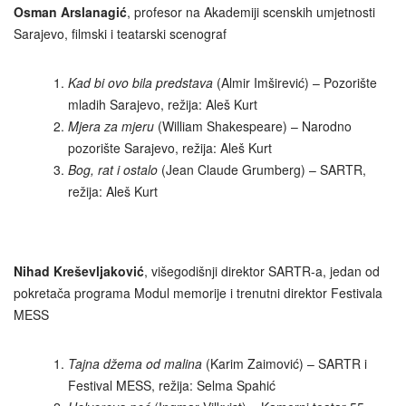
Osman Arslanagić
, profesor na Akademiji scenskih umjetnosti
Sarajevo, filmski i teatarski scenograf
Kad bi ovo bila predstava
(Almir Imširević) – Pozorište
mladih Sarajevo, režija: Aleš Kurt
Mjera za mjeru
(William Shakespeare) – Narodno
pozorište Sarajevo, režija: Aleš Kurt
Bog, rat i ostalo
(Jean Claude Grumberg) – SARTR,
režija: Aleš Kurt
Nihad Kreševljaković
, višegodišnji direktor SARTR-a, jedan od
pokretača programa Modul memorije i trenutni direktor Festivala
MESS
Tajna džema od malina
(Karim Zaimović) – SARTR i
Festival MESS, režija: Selma Spahić