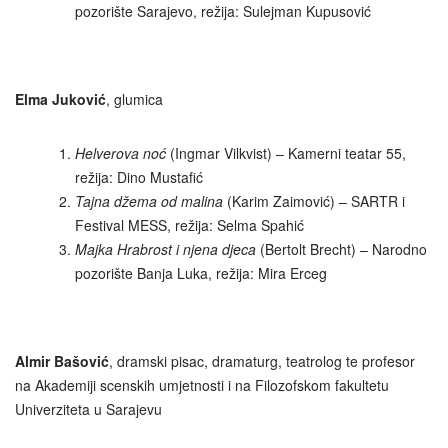
pozorište Sarajevo, režija: Sulejman Kupusović
Elma Juković
, glumica
Helverova noć
(Ingmar Vilkvist) – Kamerni teatar 55,
režija: Dino Mustafić
Tajna džema od malina
(Karim Zaimović) – SARTR i
Festival MESS, režija: Selma Spahić
Majka Hrabrost i njena djeca
(Bertolt Brecht) – Narodno
pozorište Banja Luka, režija: Mira Erceg
Almir Bašović
, dramski pisac, dramaturg, teatrolog te profesor
na Akademiji scenskih umjetnosti i na Filozofskom fakultetu
Univerziteta u Sarajevu