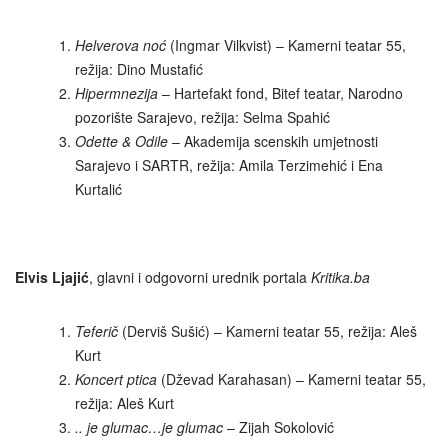
Helverova noć
(Ingmar Vilkvist) – Kamerni teatar 55,
režija: Dino Mustafić
Hipermnezija
– Hartefakt fond, Bitef teatar, Narodno
pozorište Sarajevo, režija: Selma Spahić
Odette & Odile
– Akademija scenskih umjetnosti
Sarajevo i SARTR, režija: Amila Terzimehić i Ena
Kurtalić
Elvis Ljajić
, glavni i odgovorni urednik portala
Kritika.ba
Teferič
(Derviš Sušić) – Kamerni teatar 55, režija: Aleš
Kurt
Koncert ptica
(Dževad Karahasan) – Kamerni teatar 55,
režija: Aleš Kurt
.. je glumac…je glumac
– Zijah Sokolović