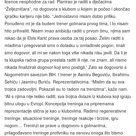
licence neophodne za rad. Planirao je raditi s dječacima
“Željezničara”, no dogovora s klubom u kojem je počeo i okončao
igračku karijeru nije bilo. “Jednostavno nisam dobio priliku.
Ponuđeno mi je da budem trener golmana prvog tima, i to nisam
htio prihvatiti. Nisam imao ambiciju raditi u prvom timu, njima sam
rekao da je Elvis Karić prava osoba za taj posao. Želim raditi s
mladima i pregovarali smo o dolasku u omladinski pogon, imali
smo dogovor, ali mi se nakon toga više nikada nisu javili. Da li je
ta klupska radna grupa prestala raditi ili nije, ne znam, ali nismo
nikada finalizirali dogovor koji smo postigli.” Zato se dogovorio s
Nogometnim savezom BiH. I trener je Asmiru Begoviću, Ibrahimu
Šehiću i Jasminu Buriću. Reprezentativcima. “Mislim da su sva
trojica zadovoljni. Pokazali su to radom na trenizima”, kaže nam.
“Ali s njima nije teško raditi, sva trojica dolaze iz klubova koji igraju
bitnu ulogu u Evropi. Koncepcija treninga na pripremama
reprezentacije slična je kao u klubovima. Radimo regenerativne
treninge, situacione treninge, treninge reakcije i brzine, igru
nogom… Treninzi se prave u dogovoru s golmanima,
prilagođavano treninge protivniku na osnovu onoga što bismo