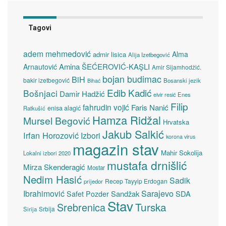
Tagovi
adem mehmedović
Alma
admir lisica
Alija Izetbegović
Amina ŠEĆEROVIĆ-KAŞLI
Arnautović
Amir Sijamhodžić.
bojan budimac
BiH
bakir izetbegović
Bosanski jezik
Bihać
Edib Kadić
Bošnjaci
Damir Hadžić
elvir resić
Enes
Filip
fahrudin vojić
Faris Nanić
enisa alagić
Ratkušić
Hamza Ridžal
Mursel Begović
Hrvatska
Jakub Salkić
Irfan Horozović
Izbori
korona virus
magazin stav
Mahir Sokolija
Lokalni izbori 2020
mustafa drnišlić
Mirza Skenderagić
Mostar
Nedim Hasić
Sadik
Recep Tayyip Erdogan
prijedor
Sarajevo
Ibrahimović
Sandžak
SDA
Safet Pozder
Stav
Turska
Srebrenica
Srbija
Sirija