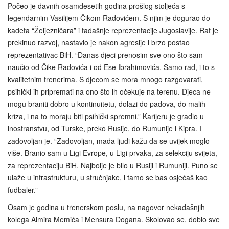
Počeo je davnih osamdesetih godina prošlog stoljeća s
legendarnim Vasilijem Čikom Radovićem. S njim je dogurao do
kadeta “Željezničara” i tadašnje reprezentacije Jugoslavije. Rat je
prekinuo razvoj, nastavio je nakon agresije i brzo postao
reprezentativac BiH. “Danas djeci prenosim sve ono što sam
naučio od Čike Radovića i od Ese Ibrahimovića. Samo rad, i to s
kvalitetnim trenerima. S djecom se mora mnogo razgovarati,
psihički ih pripremati na ono što ih očekuje na terenu. Djeca ne
mogu braniti dobro u kontinuitetu, dolazi do padova, do malih
kriza, i na to moraju biti psihički spremni.” Karijeru je gradio u
inostranstvu, od Turske, preko Rusije, do Rumunije i Kipra. I
zadovoljan je. “Zadovoljan, mada ljudi kažu da se uvijek moglo
više. Branio sam u Ligi Evrope, u Ligi prvaka, za selekciju svijeta,
za reprezentaciju BiH. Najbolje je bilo u Rusiji i Rumuniji. Puno se
ulaže u infrastrukturu, u stručnjake, i tamo se bas osjećaš kao
fudbaler.”
Osam je godina u trenerskom poslu, na nagovor nekadašnjih
kolega Almira Memića i Mensura Dogana. Školovao se, dobio sve