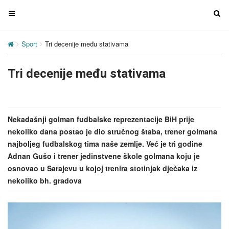
T
T
o
o
g
g
Sport
Tri decenije među stativama
g
g
l
l
Tri decenije među stativama
e
e
n
n
a
a
v
v
Nekadašnji golman fudbalske reprezentacije BiH prije
i
i
nekoliko dana postao je dio stručnog štaba, trener golmana
g
g
najboljeg fudbalskog tima naše zemlje. Već je tri godine
a
a
Adnan Gušo i trener jedinstvene škole golmana koju je
t
t
osnovao u Sarajevu u kojoj trenira stotinjak dječaka iz
i
i
nekoliko bh. gradova
o
o
n
n