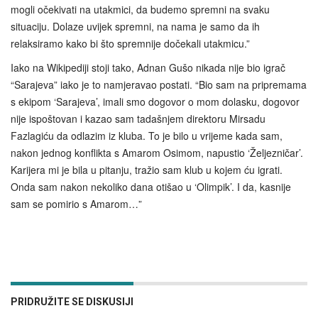
mogli očekivati na utakmici, da budemo spremni na svaku
situaciju. Dolaze uvijek spremni, na nama je samo da ih
relaksiramo kako bi što spremnije dočekali utakmicu.”
Iako na Wikipediji stoji tako, Adnan Gušo nikada nije bio igrač
“Sarajeva” iako je to namjeravao postati. “Bio sam na pripremama
s ekipom ‘Sarajeva’, imali smo dogovor o mom dolasku, dogovor
nije ispoštovan i kazao sam tadašnjem direktoru Mirsadu
Fazlagiću da odlazim iz kluba. To je bilo u vrijeme kada sam,
nakon jednog konflikta s Amarom Osimom, napustio ‘Željezničar’.
Karijera mi je bila u pitanju, tražio sam klub u kojem ću igrati.
Onda sam nakon nekoliko dana otišao u ‘Olimpik’. I da, kasnije
sam se pomirio s Amarom…”
PRIDRUŽITE SE DISKUSIJI