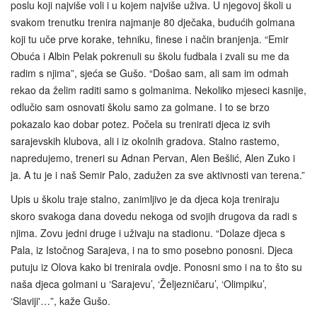
poslu koji najviše voli i u kojem najviše uživa. U njegovoj školi u
svakom trenutku trenira najmanje 80 dječaka, budućih golmana
koji tu uče prve korake, tehniku, finese i način branjenja. “Emir
Obuća i Albin Pelak pokrenuli su školu fudbala i zvali su me da
radim s njima”, sjeća se Gušo. “Došao sam, ali sam im odmah
rekao da želim raditi samo s golmanima. Nekoliko mjeseci kasnije,
odlučio sam osnovati školu samo za golmane. I to se brzo
pokazalo kao dobar potez. Počela su trenirati djeca iz svih
sarajevskih klubova, ali i iz okolnih gradova. Stalno rastemo,
napredujemo, treneri su Adnan Pervan, Alen Bešlić, Alen Zuko i
ja. A tu je i naš Semir Palo, zadužen za sve aktivnosti van terena.”
Upis u školu traje stalno, zanimljivo je da djeca koja treniraju
skoro svakoga dana dovedu nekoga od svojih drugova da radi s
njima. Zovu jedni druge i uživaju na stadionu. “Dolaze djeca s
Pala, iz Istočnog Sarajeva, i na to smo posebno ponosni. Djeca
putuju iz Olova kako bi trenirala ovdje. Ponosni smo i na to što su
naša djeca golmani u ‘Sarajevu’, ‘Željezničaru’, ‘Olimpiku’,
‘Slaviji'…”, kaže Gušo.