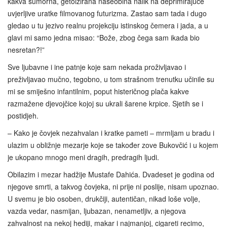
kakva sumorna, getoizirana naseobina nalik na deprimirajuće
uvjerljive uratke filmovanog futurizma. Zastao sam tada i dugo
gledao u tu jezivo realnu projekciju istinskog čemera i jada, a u
glavi mi samo jedna misao: “Bože, zbog čega sam ikada bio
nesretan?!”
Sve ljubavne i ine patnje koje sam nekada proživljavao i
preživljavao mučno, tegobno, u tom strašnom trenutku učinile su
mi se smiješno infantilnim, poput histeričnog plača kakve
razmažene djevojčice kojoj su ukrali šarene krpice. Sjetih se i
postidjeh.
– Kako je čovjek nezahvalan i kratke pameti – mrmljam u bradu i
ulazim u obližnje mezarje koje se također zove Bukovčić i u kojem
je ukopano mnogo meni dragih, predragih ljudi.
Obilazim i mezar hadžije Mustafe Dahića. Dvadeset je godina od
njegove smrti, a takvog čovjeka, ni prije ni poslije, nisam upoznao.
U svemu je bio osoben, drukčiji, autentičan, nikad loše volje,
vazda vedar, nasmijan, ljubazan, nenametljiv, a njegova
zahvalnost na nekoj hediji, makar i najmanjoj, cigareti recimo,