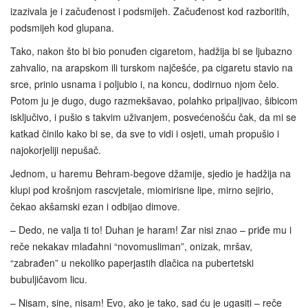
izazivala je i začuđenost i podsmijeh. Začuđenost kod razboritih,
podsmijeh kod glupana.
Tako, nakon što bi bio ponuđen cigaretom, hadžija bi se ljubazno
zahvalio, na arapskom ili turskom najčešće, pa cigaretu stavio na
srce, prinio usnama i poljubio i, na koncu, dodirnuo njom čelo.
Potom ju je dugo, dugo razmekšavao, polahko pripaljivao, šibicom
isključivo, i pušio s takvim uživanjem, posvećenošću čak, da mi se
katkad činilo kako bi se, da sve to vidi i osjeti, umah propušio i
najokorjeliji nepušač.
Jednom, u haremu Behram-begove džamije, sjedio je hadžija na
klupi pod krošnjom rascvjetale, miomirisne lipe, mirno sejirio,
čekao akšamski ezan i odbijao dimove.
– Dedo, ne valja ti to! Duhan je haram! Zar nisi znao – priđe mu i
reče nekakav mlađahni “novomusliman”, onizak, mršav,
“zabrađen” u nekoliko paperjastih dlačica na pubertetski
bubuljičavom licu.
– Nisam, sine, nisam! Evo, ako je tako, sad ću je ugasiti – reče