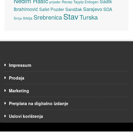
Nedim Hasić
Sadik
Recep Tayyip Erdogan
prijedor
Sarajevo
Ibrahimović
Sandžak
SDA
Safet Pozder
Stav
Turska
Srebrenica
Srbija
Sirija
Impressum
Prodaja
Marketing
Pretplata na digitalno izdanje
Uslovi korištenja