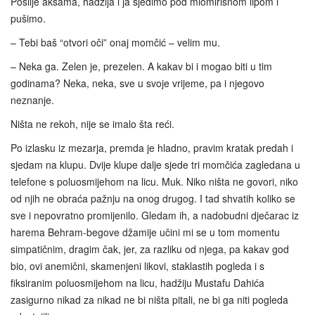
Poslije akšama, hadžija i ja sjedimo pod miomirisnom lipom i
pušimo.
– Tebi baš “otvori oči” onaj momčić – velim mu.
– Neka ga. Zelen je, prezelen. A kakav bi i mogao biti u tim
godinama? Neka, neka, sve u svoje vrijeme, pa i njegovo
neznanje.
Ništa ne rekoh, nije se imalo šta reći.
Po izlasku iz mezarja, premda je hladno, pravim kratak predah i
sjedam na klupu. Dvije klupe dalje sjede tri momčića zagledana u
telefone s poluosmijehom na licu. Muk. Niko ništa ne govori, niko
od njih ne obraća pažnju na onog drugog. I tad shvatih koliko se
sve i nepovratno promijenilo. Gledam ih, a nadobudni dječarac iz
harema Behram-begove džamije učini mi se u tom momentu
simpatičnim, dragim čak, jer, za razliku od njega, pa kakav god
bio, ovi anemični, skamenjeni likovi, staklastih pogleda i s
fiksiranim poluosmijehom na licu, hadžiju Mustafu Dahića
zasigurno nikad za nikad ne bi ništa pitali, ne bi ga niti pogleda