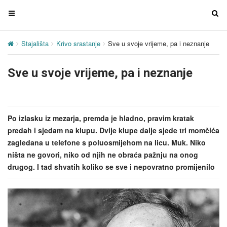
T
T
o
o
g
g
Stajališta
Krivo srastanje
Sve u svoje vrijeme, pa i neznanje
g
g
l
l
Sve u svoje vrijeme, pa i neznanje
e
e
n
n
a
a
v
v
Po izlasku iz mezarja, premda je hladno, pravim kratak
i
i
predah i sjedam na klupu. Dvije klupe dalje sjede tri momčića
g
g
zagledana u telefone s poluosmijehom na licu. Muk. Niko
a
a
ništa ne govori, niko od njih ne obraća pažnju na onog
t
t
drugog. I tad shvatih koliko se sve i nepovratno promijenilo
i
i
o
o
n
n