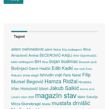
Tagovi
adem mehmedović
Alma
admir lisica
Alija Izetbegović
Amina ŠEĆEROVIĆ-KAŞLI
Arnautović
Amir Sijamhodžić.
bojan budimac
BiH
bakir izetbegović
Bosanski jezik
Bihać
Edib Kadić
Bošnjaci
Damir Hadžić
elvir resić
Enes
Filip
fahrudin vojić
Faris Nanić
enisa alagić
Ratkušić
Hamza Ridžal
Mursel Begović
Hrvatska
Jakub Salkić
Irfan Horozović
Izbori
korona virus
magazin stav
Mahir Sokolija
Lokalni izbori 2020
mustafa drnišlić
Mirza Skenderagić
Mostar