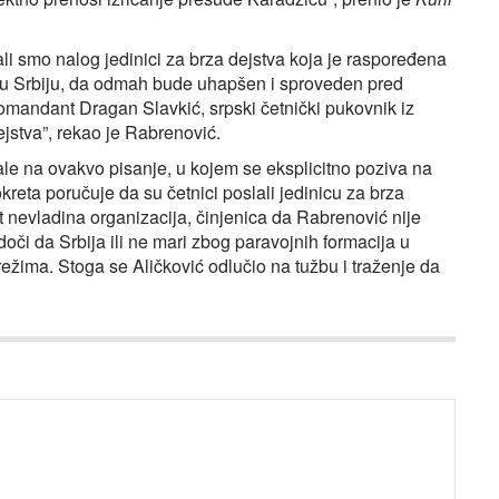
li smo nalog jedinici za brza dejstva koja je raspoređena
 u Srbiju, da odmah bude uhapšen i sproveden pred
 komandant Dragan Slavkić, srpski četnički pukovnik iz
ejstva”, rekao je Rabrenović.
rale na ovakvo pisanje, u kojem se eksplicitno poziva na
reta poručuje da su četnici poslali jedinicu za brza
et nevladina organizacija, činjenica da Rabrenović nije
oči da Srbija ili ne mari zbog paravojnih formacija u
režima. Stoga se Aličković odlučio na tužbu i traženje da