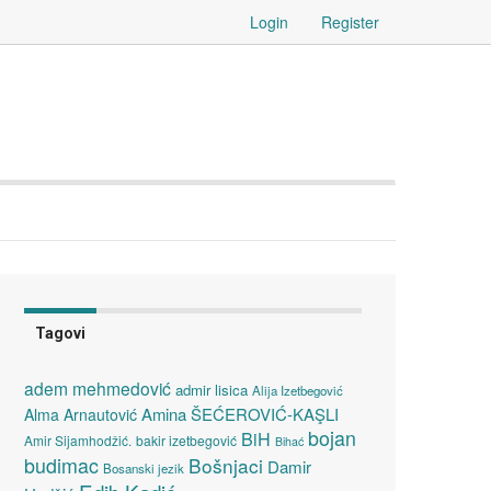
Login
Register
Tagovi
adem mehmedović
admir lisica
Alija Izetbegović
Amina ŠEĆEROVIĆ-KAŞLI
Alma Arnautović
bojan
BiH
Amir Sijamhodžić.
bakir izetbegović
Bihać
budimac
Bošnjaci
Damir
Bosanski jezik