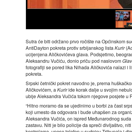
Sutra će biti održano prvo ročište na Općinskom su
AntiDayton pokreta protiv srbijanskog lista
Kurir
(Ad
ucijenjena Aličkovićeva glava. Podsjetimo, beograd
Aleksandru Vučiću, donio priču pod naslovom
Glav
fotografiji se pored lika Nihada Aličkovića nalazi 
pokreta.
Srpski četnički pokret navodno je, prema huškač
Aličkovićem, a
Kurir
ide korak dalje u svojim nebu
ubije Aleksandra Vučića tokom njegove posjete u 
“Hitno moramo da se ujedinimo u borbi za čast srp
koji umesto da odgovara i bude uhapšen za organi
Aleksandra Vučića, on ispred Međunarodnog suda u
zastavu. Niti je bilo policije da spreči divljaštvo, 
kontrolama, unese telefon u sudnicu Tribunala i dir