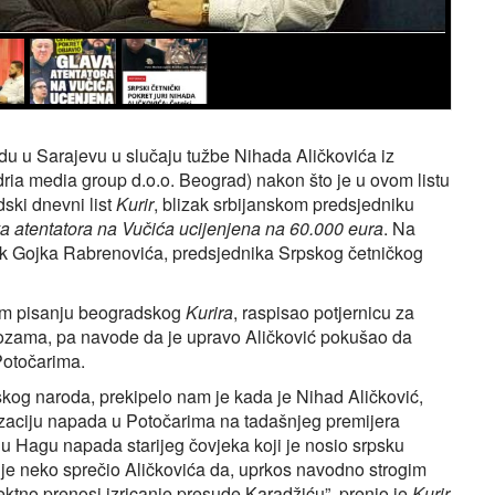
du u Sarajevu u slučaju tužbe Nihada Aličkovića iz
ria media group d.o.o. Beograd) nakon što je u ovom listu
ski dnevni list
Kurir
, blizak srbijanskom predsjedniku
a atentatora na Vučića ucijenjena na 60.000 eura
. Na
i lik Gojka Rabrenovića, predsjednika Srpskog četničkog
kom pisanju beogradskog
Kurira
, raspisao potjernicu za
lozama, pa navode da je upravo Aličković pokušao da
Potočarima.
skog naroda, prekipelo nam je kada je Nihad Aličković,
zaciju napada u Potočarima na tadašnjeg premijera
 Hagu napada starijeg čovjeka koji je nosio srpsku
niti je neko sprečio Aličkovića da, uprkos navodno strogim
ektno prenosi izricanje presude Karadžiću”, prenio je
Kurir