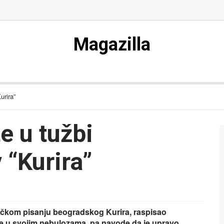
Magazilla
urira”
e u tužbi
 “Kurira”
ačkom pisanju beogradskog Kurira, raspisao
lje u svojim nebulozama, pa navode da je upravo