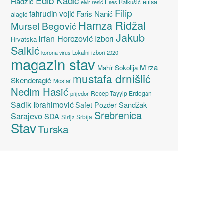
Edib Kadić
Hadžić
enisa
elvir resić
Enes Ratkušić
Filip
fahrudin vojić
Faris Nanić
alagić
Hamza Ridžal
Mursel Begović
Jakub
Irfan Horozović
Izbori
Hrvatska
Salkić
Lokalni izbori 2020
korona virus
magazin stav
Mirza
Mahir Sokolija
mustafa drnišlić
Skenderagić
Mostar
Nedim Hasić
Recep Tayyip Erdogan
prijedor
Sadik Ibrahimović
Sandžak
Safet Pozder
Srebrenica
Sarajevo
SDA
Srbija
Sirija
Stav
Turska