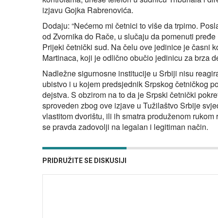
izjavu Gojka Rabrenovića.
Dodaju: “Nećemo mi četnici to više da trpimo. Posla
od Zvornika do Rače, u slučaju da pomenuti pređe
Prijeki četnički sud. Na čelu ove jedinice je časni
Martinaca, koji je odlično obučio jedinicu za brza d
Nadležne sigurnosne institucije u Srbiji nisu reagi
ubistvo i u kojem predsjednik Srpskog četničkog pok
dejstva. S obzirom na to da je Srpski četnički pokr
sproveden zbog ove izjave u Tužilaštvo Srbije svjed
vlastitom dvorištu, ili ih smatra produženom rukom 
se pravda zadovolji na legalan i legitiman način.
PRIDRUŽITE SE DISKUSIJI