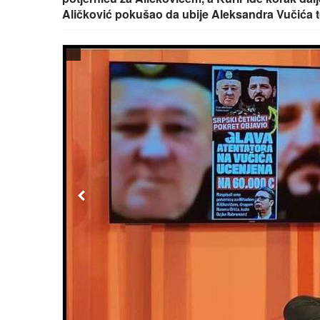
Aličković pokušao da ubije Aleksandra Vučića 