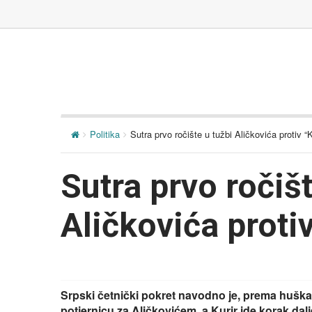
Politika
Sutra prvo ročište u tužbi Aličkovića protiv “K
Sutra prvo ročišt
Aličkovića protiv
Srpski četnički pokret navodno je, prema hušk
potjernicu za Aličkovićem, a Kurir ide korak da