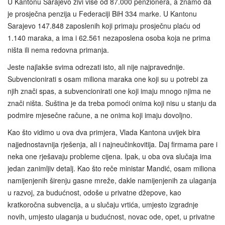
U Kantonu Sarajevo živi više od 87.000 penzionera, a znamo da
je prosječna penzija u Federaciji BiH 334 marke. U Kantonu
Sarajevo 147.848 zaposlenih koji primaju prosječnu plaću od
1.140 maraka, a ima i 62.561 nezaposlena osoba koja ne prima
ništa ili nema redovna primanja.
Jeste najlakše svima odrezati isto, ali nije najpravednije.
Subvencionirati s osam miliona maraka one koji su u potrebi za
njih znači spas, a subvencionirati one koji imaju mnogo njima ne
znači ništa. Suština je da treba pomoći onima koji nisu u stanju da
podmire mjesečne račune, a ne onima koji imaju dovoljno.
Kao što vidimo u ova dva primjera, Vlada Kantona uvijek bira
najjednostavnija rješenja, ali i najneučinkovitija. Daj firmama pare i
neka one rješavaju probleme cijena. Ipak, u oba ova slučaja ima
jedan zanimljiv detalj. Kao što reče ministar Mandić, osam miliona
namijenjenih širenju gasne mreže, dakle namijenjenih za ulaganja
u razvoj, za budućnost, odoše u privatne džepove, kao
kratkoročna subvencija, a u slučaju vrtića, umjesto izgradnje
novih, umjesto ulaganja u budućnost, novac ode, opet, u privatne