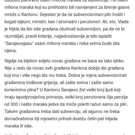
miliona maraka koji su prethodno bili namijenjeni za širenje gasne
mreže u Kantonu. Svjestan je da će subvencionirani plin trošiti i
bogati tajkuni, ministri, kao i siromašni i penzioneri. Ali, eto, Vlada
je htjela da što više građana obuhvati subvencijom, pa da ne bi
razmišljali, pravili kriterije, najjednostavnije je bilo isplatiti
“Sarajevogasu” osam miliona maraka i neka svima bude ista
cijena.
Nigdje na bijelom svijetu novac građana ne baca se tako lahko.
Nije u redu da novac svih građana Kantona dobija dio građana
koji ima i više nego što mu treba. Dobra je mjera subvencionirati
građanima troškove grijanja, ali zašto svima i zašto samo
korisnicima plina? U Kantonu Sarajevo živi veliki broj ljudi koji
imaju ispodprosječna primanja, veliki broj penzionera čija penzija
od 300 i nešto maraka jedva da može pokriti račun samo za plin.
Takvim građanima treba dati subvenciju, ali sigurno ne treba
domaćinstvima čiji mjesečni prihodi dostižu četiri-pet hiljada
maraka ili više.