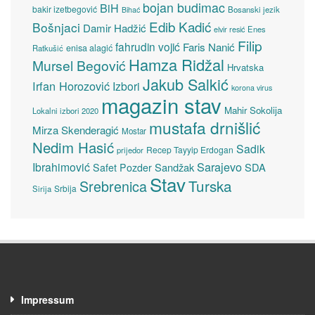
bojan budimac
BiH
bakir izetbegović
Bosanski jezik
Bihać
Edib Kadić
Bošnjaci
Damir Hadžić
elvir resić
Enes
Filip
fahrudin vojić
Faris Nanić
enisa alagić
Ratkušić
Hamza Ridžal
Mursel Begović
Hrvatska
Jakub Salkić
Irfan Horozović
Izbori
korona virus
magazin stav
Mahir Sokolija
Lokalni izbori 2020
mustafa drnišlić
Mirza Skenderagić
Mostar
Nedim Hasić
Sadik
Recep Tayyip Erdogan
prijedor
Sarajevo
Ibrahimović
Sandžak
SDA
Safet Pozder
Stav
Turska
Srebrenica
Srbija
Sirija
Impressum