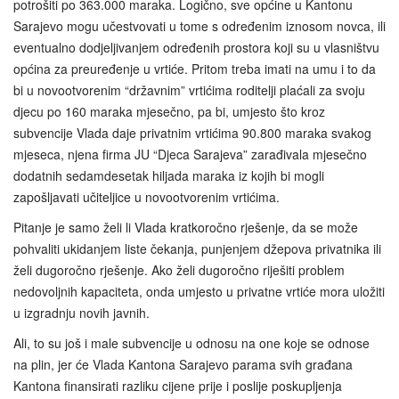
potrošiti po 363.000 maraka. Logično, sve općine u Kantonu
Sarajevo mogu učestvovati u tome s određenim iznosom novca, ili
eventualno dodjeljivanjem određenih prostora koji su u vlasništvu
općina za preuređenje u vrtiće. Pritom treba imati na umu i to da
bi u novootvorenim “državnim” vrtićima roditelji plaćali za svoju
djecu po 160 maraka mjesečno, pa bi, umjesto što kroz
subvencije Vlada daje privatnim vrtićima 90.800 maraka svakog
mjeseca, njena firma JU “Djeca Sarajeva” zarađivala mjesečno
dodatnih sedamdesetak hiljada maraka iz kojih bi mogli
zapošljavati učiteljice u novootvorenim vrtićima.
Pitanje je samo želi li Vlada kratkoročno rješenje, da se može
pohvaliti ukidanjem liste čekanja, punjenjem džepova privatnika ili
želi dugoročno rješenje. Ako želi dugoročno riješiti problem
nedovoljnih kapaciteta, onda umjesto u privatne vrtiće mora uložiti
u izgradnju novih javnih.
Ali, to su još i male subvencije u odnosu na one koje se odnose
na plin, jer će Vlada Kantona Sarajevo parama svih građana
Kantona finansirati razliku cijene prije i poslije poskupljenja