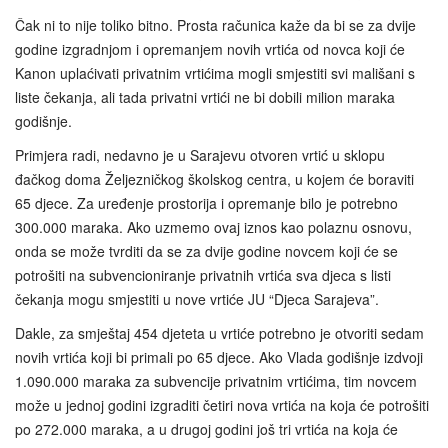
Čak ni to nije toliko bitno. Prosta računica kaže da bi se za dvije
godine izgradnjom i opremanjem novih vrtića od novca koji će
Kanon uplaćivati privatnim vrtićima mogli smjestiti svi mališani s
liste čekanja, ali tada privatni vrtići ne bi dobili milion maraka
godišnje.
Primjera radi, nedavno je u Sarajevu otvoren vrtić u sklopu
đačkog doma Željezničkog školskog centra, u kojem će boraviti
65 djece. Za uređenje prostorija i opremanje bilo je potrebno
300.000 maraka. Ako uzmemo ovaj iznos kao polaznu osnovu,
onda se može tvrditi da se za dvije godine novcem koji će se
potrošiti na subvencioniranje privatnih vrtića sva djeca s listi
čekanja mogu smjestiti u nove vrtiće JU “Djeca Sarajeva”.
Dakle, za smještaj 454 djeteta u vrtiće potrebno je otvoriti sedam
novih vrtića koji bi primali po 65 djece. Ako Vlada godišnje izdvoji
1.090.000 maraka za subvencije privatnim vrtićima, tim novcem
može u jednoj godini izgraditi četiri nova vrtića na koja će potrošiti
po 272.000 maraka, a u drugoj godini još tri vrtića na koja će