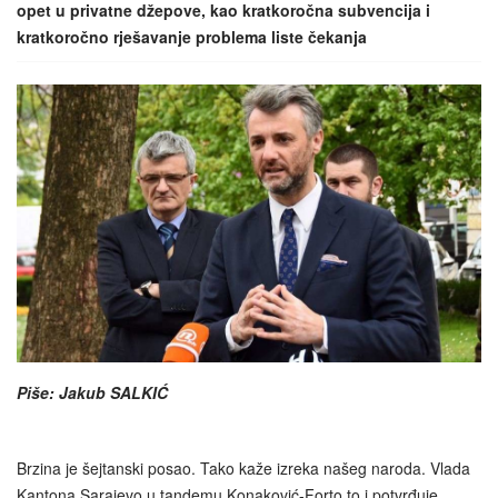
opet u privatne džepove, kao kratkoročna subvencija i
kratkoročno rješavanje problema liste čekanja
Piše: Jakub SALKIĆ
Brzina je šejtanski posao. Tako kaže izreka našeg naroda. Vlada
Kantona Sarajevo u tandemu Konaković-Forto to i potvrđuje.