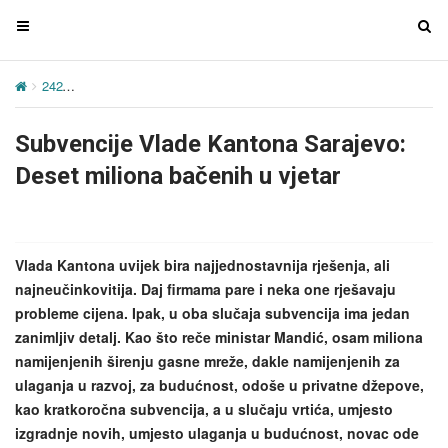
T
T
o
o
g
g
242
Subvencije Vlade Kantona Sarajevo: Deset miliona bačenih u vj
g
g
l
l
Subvencije Vlade Kantona Sarajevo:
e
e
n
n
Deset miliona bačenih u vjetar
a
a
v
v
i
i
g
g
Vlada Kantona uvijek bira najjednostavnija rješenja, ali
a
a
najneučinkovitija. Daj firmama pare i neka one rješavaju
t
t
probleme cijena. Ipak, u oba slučaja subvencija ima jedan
i
i
zanimljiv detalj. Kao što reče ministar Mandić, osam miliona
o
o
namijenjenih širenju gasne mreže, dakle namijenjenih za
n
n
ulaganja u razvoj, za budućnost, odoše u privatne džepove,
kao kratkoročna subvencija, a u slučaju vrtića, umjesto
izgradnje novih, umjesto ulaganja u budućnost, novac ode