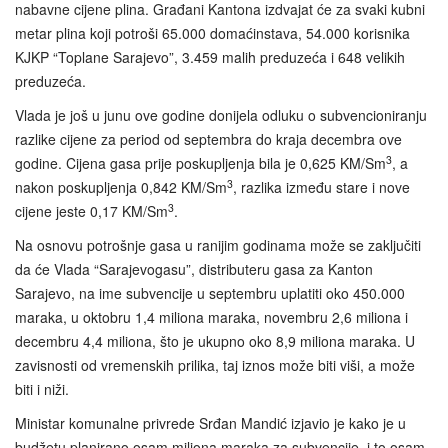
nabavne cijene plina. Građani Kantona izdvajat će za svaki kubni
metar plina koji potroši 65.000 domaćinstava, 54.000 korisnika
KJKP “Toplane Sarajevo”, 3.459 malih preduzeća i 648 velikih
preduzeća.
Vlada je još u junu ove godine donijela odluku o subvencioniranju
razlike cijene za period od septembra do kraja decembra ove
3
godine. Cijena gasa prije poskupljenja bila je 0,625 KM/Sm
, a
3
nakon poskupljenja 0,842 KM/Sm
, razlika između stare i nove
3
cijene jeste 0,17 KM/Sm
.
Na osnovu potrošnje gasa u ranijim godinama može se zaključiti
da će Vlada “Sarajevogasu”, distributeru gasa za Kanton
Sarajevo, na ime subvencije u septembru uplatiti oko 450.000
maraka, u oktobru 1,4 miliona maraka, novembru 2,6 miliona i
decembru 4,4 miliona, što je ukupno oko 8,9 miliona maraka. U
zavisnosti od vremenskih prilika, taj iznos može biti viši, a može
biti i niži.
Ministar komunalne privrede Srđan Mandić izjavio je kako je u
budžetu planirano osam miliona maraka za subvencije, i to osam