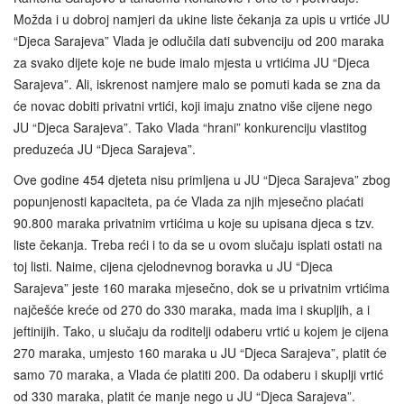
Možda i u dobroj namjeri da ukine liste čekanja za upis u vrtiće JU
“Djeca Sarajeva” Vlada je odlučila dati subvenciju od 200 maraka
za svako dijete koje ne bude imalo mjesta u vrtićima JU “Djeca
Sarajeva”. Ali, iskrenost namjere malo se pomuti kada se zna da
će novac dobiti privatni vrtići, koji imaju znatno više cijene nego
JU “Djeca Sarajeva”. Tako Vlada “hrani” konkurenciju vlastitog
preduzeća JU “Djeca Sarajeva”.
Ove godine 454 djeteta nisu primljena u JU “Djeca Sarajeva” zbog
popunjenosti kapaciteta, pa će Vlada za njih mjesečno plaćati
90.800 maraka privatnim vrtićima u koje su upisana djeca s tzv.
liste čekanja. Treba reći i to da se u ovom slučaju isplati ostati na
toj listi. Naime, cijena cjelodnevnog boravka u JU “Djeca
Sarajeva” jeste 160 maraka mjesečno, dok se u privatnim vrtićima
najčešće kreće od 270 do 330 maraka, mada ima i skupljih, a i
jeftinijih. Tako, u slučaju da roditelji odaberu vrtić u kojem je cijena
270 maraka, umjesto 160 maraka u JU “Djeca Sarajeva”, platit će
samo 70 maraka, a Vlada će platiti 200. Da odaberu i skuplji vrtić
od 330 maraka, platit će manje nego u JU “Djeca Sarajeva”.