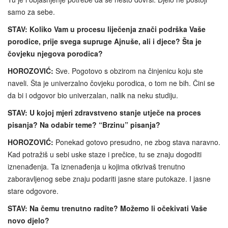
samo za sebe.
STAV: Koliko Vam u procesu liječenja znači podrška Vaše
porodice, prije svega supruge Ajnuše, ali i djece? Šta je
čovjeku njegova porodica?
HOROZOVIĆ:
Sve. Pogotovo s obzirom na činjenicu koju ste
naveli. Šta je univerzalno čovjeku porodica, o tom ne bih. Čini se
da bi i odgovor bio univerzalan, nalik na neku studiju.
STAV: U kojoj mjeri zdravstveno stanje utječe na proces
pisanja? Na odabir teme? “Brzinu” pisanja?
HOROZOVIĆ:
Ponekad gotovo presudno, ne zbog stava naravno.
Kad potražiš u sebi uske staze i prečice, tu se znaju dogoditi
iznenađenja. Ta iznenađenja u kojima otkrivaš trenutno
zaboravljenog sebe znaju podariti jasne stare putokaze. I jasne
stare odgovore.
STAV: Na čemu trenutno radite? Možemo li očekivati Vaše
novo djelo?