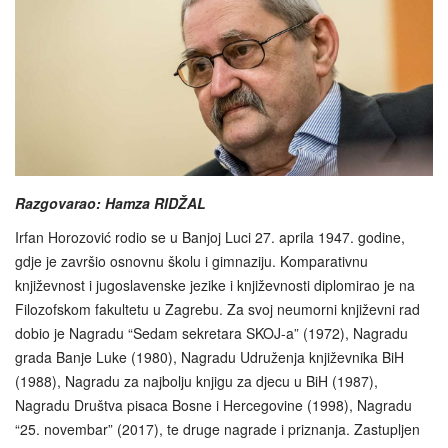
Razgovarao: Hamza RIDŽAL
Irfan Horozović rodio se u Banjoj Luci 27. aprila 1947. godine,
gdje je završio osnovnu školu i gimnaziju. Komparativnu
književnost i jugoslavenske jezike i književnosti diplomirao je na
Filozofskom fakultetu u Zagrebu. Za svoj neumorni književni rad
dobio je Nagradu “Sedam sekretara SKOJ-a” (1972), Nagradu
grada Banje Luke (1980), Nagradu Udruženja književnika BiH
(1988), Nagradu za najbolju knjigu za djecu u BiH (1987),
Nagradu Društva pisaca Bosne i Hercegovine (1998), Nagradu
“25. novembar” (2017), te druge nagrade i priznanja. Zastupljen