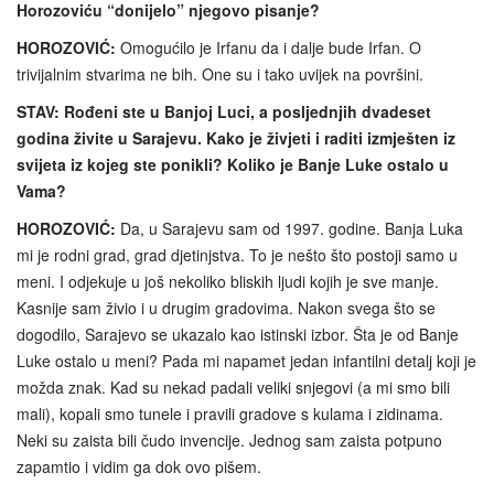
Horozoviću “donijelo” njegovo pisanje?
HOROZOVIĆ:
Omogućilo je Irfanu da i dalje bude Irfan. O
trivijalnim stvarima ne bih. One su i tako uvijek na površini.
STAV: Rođeni ste u Banjoj Luci, a posljednjih dvadeset
godina živite u Sarajevu. Kako je živjeti i raditi izmješten iz
svijeta iz kojeg ste ponikli? Koliko je Banje Luke ostalo u
Vama?
HOROZOVIĆ:
Da, u Sarajevu sam od 1997. godine. Banja Luka
mi je rodni grad, grad djetinjstva. To je nešto što postoji samo u
meni. I odjekuje u još nekoliko bliskih ljudi kojih je sve manje.
Kasnije sam živio i u drugim gradovima. Nakon svega što se
dogodilo, Sarajevo se ukazalo kao istinski izbor. Šta je od Banje
Luke ostalo u meni? Pada mi napamet jedan infantilni detalj koji je
možda znak. Kad su nekad padali veliki snjegovi (a mi smo bili
mali), kopali smo tunele i pravili gradove s kulama i zidinama.
Neki su zaista bili čudo invencije. Jednog sam zaista potpuno
zapamtio i vidim ga dok ovo pišem.