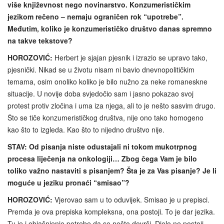
više književnost nego novinarstvo. Konzumerističkim
jezikom rečeno – nemaju ograničen rok “upotrebe”.
Međutim, koliko je konzumerističko društvo danas spremno
na takve tekstove?
HOROZOVIĆ:
Herbert je sjajan pjesnik i izrazio se upravo tako,
pjesnički. Nikad se u životu nisam ni bavio dnevnopolitičkim
temama, osim onoliko koliko je bilo nužno za neke romaneskne
situacije. U novije doba svjedočio sam i jasno pokazao svoj
protest protiv zločina i uma iza njega, ali to je nešto sasvim drugo.
Što se tiče konzumerističkog društva, nije ono tako homogeno
kao što to izgleda. Kao što to nijedno društvo nije.
STAV: Od pisanja niste odustajali ni tokom mukotrpnog
procesa liječenja na onkologiji… Zbog čega Vam je bilo
toliko važno nastaviti s pisanjem? Šta je za Vas pisanje? Je li
moguće u jeziku pronaći “smisao”?
HOROZOVIĆ:
Vjerovao sam u to oduvijek. Smisao je u prepisci.
Premda je ova prepiska kompleksna, ona postoji. To je dar jezika.
Tu je i objašnjenje potrebe da se nešto dovrši. Djelo ne postoji