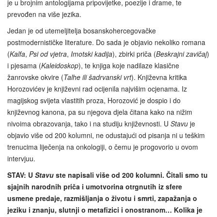
je u brojnim antologijama pripovijetke, poezije i drame, te
prevođen na više jezika.
Jedan je od utemeljitelja bosanskohercegovačke
postmodernističke literature. Do sada je objavio nekoliko romana
(
Kalfa
,
Psi od vjetra
,
Imotski kadija
), zbirki priča (
Beskrajni zavičaj
)
i pjesama (
Kaleidoskop
), te knjiga koje nadilaze klasične
žanrovske okvire (
Talhe ili šadrvanski vrt
). Književna kritika
Horozovićev je književni rad ocijenila najvišim ocjenama. Iz
magijskog svijeta vlastitih proza, Horozović je dospio i do
književnog kanona, pa su njegova djela čitana kako na nižim
nivoima obrazovanja, tako i na studiju književnosti. U
Stavu
je
objavio više od 200 kolumni, ne odustajući od pisanja ni u teškim
trenucima liječenja na onkologiji, o čemu je progovorio u ovom
intervjuu.
STAV: U
Stavu
ste napisali više od 200 kolumni. Čitali smo tu
sjajnih narodnih priča i umotvorina otrgnutih iz sfere
usmene predaje, razmišljanja o životu i smrti, zapažanja o
jeziku i znanju, slutnji o metafizici i onostranom… Kolika je