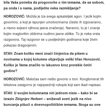
bila Vaša potreba da progovorite o tim temama, da sa sobom,
pa onda i s nama, podijelite neka razmišljanja?
HOROZOVIĆ:
Možda je iza svega spisateljski agon. I jezik kojim
govorimo, a koji je ispunjen umotvorinama (često ih izgovaramo,
a nismo svjesni njihova jasna značenja). Naravno, tu je i znanje
kojim maglovitim oblicima nudimo jasne oblike. To je neka vrsta
razgovora. Taj razgovor se u posljednjim godinama koje živim
pokazao dragocjenim.
STAV: Znam koliko meni znači činjenica da pišem u
novinama u kojoj kolumne objavljuje veliki Irfan Horozović.
Koliko je Vama značilo to iskustvo kroz protekle četiri
godine?
HOROZOVIĆ:
Maločas sam nešto govorio o tom. Konglomerat tih
tekstova zasigurno je najopsežniji rukopis koji sam ikad napisao.
STAV: U svojim kolumnama niti jednom niste – kako bi se
izrazio Zbignjev Herbert – snižavali sveti jezik na nivo
buncanja pišući o dnevnopolitičkim temama. Stoga su one