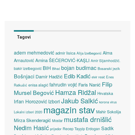
Tagovi
adem mehmedović
Alma
admir lisica
Alija Izetbegović
Amina ŠEĆEROVIĆ-KAŞLI
Arnautović
Amir Sijamhodžić.
bojan budimac
BiH
bakir izetbegović
Bosanski jezik
Bihać
Edib Kadić
Bošnjaci
Damir Hadžić
elvir resić
Enes
Filip
fahrudin vojić
Faris Nanić
enisa alagić
Ratkušić
Hamza Ridžal
Mursel Begović
Hrvatska
Jakub Salkić
Irfan Horozović
Izbori
korona virus
magazin stav
Mahir Sokolija
Lokalni izbori 2020
mustafa drnišlić
Mirza Skenderagić
Mostar
Nedim Hasić
Sadik
Recep Tayyip Erdogan
prijedor