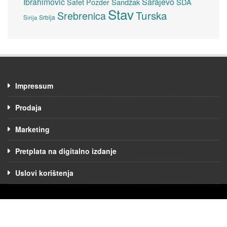
Sarajevo
Ibrahimović
Sandžak
SDA
Safet Pozder
Stav
Turska
Srebrenica
Srbija
Sirija
Impressum
Prodaja
Marketing
Pretplata na digitalno izdanje
Uslovi korištenja