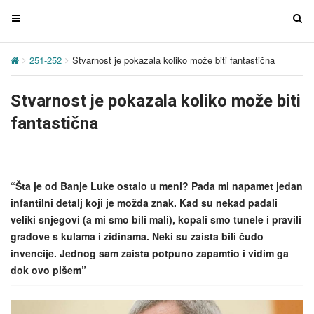
T
T
o
o
g
g
251-252
Stvarnost je pokazala koliko može biti fantastična
g
g
l
l
Stvarnost je pokazala koliko može biti
e
e
n
n
fantastična
a
a
v
v
i
i
g
g
“Šta je od Banje Luke ostalo u meni? Pada mi napamet jedan
a
a
infantilni detalj koji je možda znak. Kad su nekad padali
t
t
veliki snjegovi (a mi smo bili mali), kopali smo tunele i pravili
i
i
gradove s kulama i zidinama. Neki su zaista bili čudo
o
o
invencije. Jednog sam zaista potpuno zapamtio i vidim ga
n
n
dok ovo pišem”