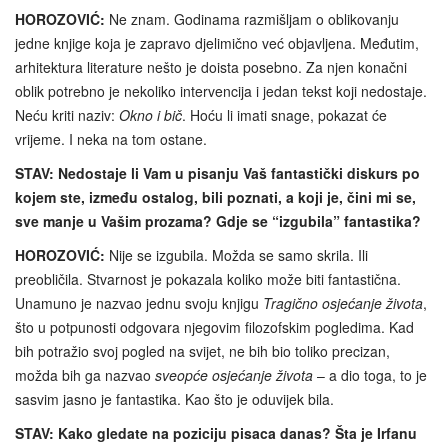
HOROZOVIĆ:
Ne znam. Godinama razmišljam o oblikovanju
jedne knjige koja je zapravo djelimično već objavljena. Međutim,
arhitektura literature nešto je doista posebno. Za njen konačni
oblik potrebno je nekoliko intervencija i jedan tekst koji nedostaje.
Neću kriti naziv:
Okno i bič
. Hoću li imati snage, pokazat će
vrijeme. I neka na tom ostane.
STAV: Nedostaje li Vam u pisanju Vaš fantastički diskurs po
kojem ste, između ostalog, bili poznati, a koji je, čini mi se,
sve manje u Vašim prozama? Gdje se “izgubila” fantastika?
HOROZOVIĆ:
Nije se izgubila. Možda se samo skrila. Ili
preobličila. Stvarnost je pokazala koliko može biti fantastična.
Unamuno je nazvao jednu svoju knjigu
Tragično osjećanje života
,
što u potpunosti odgovara njegovim filozofskim pogledima. Kad
bih potražio svoj pogled na svijet, ne bih bio toliko precizan,
možda bih ga nazvao
sveopće osjećanje života
– a dio toga, to je
sasvim jasno je fantastika. Kao što je oduvijek bila.
STAV: Kako gledate na poziciju pisaca danas? Šta je Irfanu