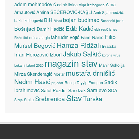
adem mehmedović
Alma
admir lisica
Alija Izetbegović
Amina ŠEĆEROVIĆ-KAŞLI
Arnautović
Amir Sijamhodžić.
bojan budimac
BiH
bakir izetbegović
Bosanski jezik
Bihać
Edib Kadić
Bošnjaci
Damir Hadžić
elvir resić
Enes
Filip
fahrudin vojić
Faris Nanić
enisa alagić
Ratkušić
Hamza Ridžal
Mursel Begović
Hrvatska
Jakub Salkić
Irfan Horozović
Izbori
korona virus
magazin stav
Mahir Sokolija
Lokalni izbori 2020
mustafa drnišlić
Mirza Skenderagić
Mostar
Nedim Hasić
Sadik
Recep Tayyip Erdogan
prijedor
Sarajevo
Ibrahimović
Sandžak
SDA
Safet Pozder
Stav
Turska
Srebrenica
Srbija
Sirija