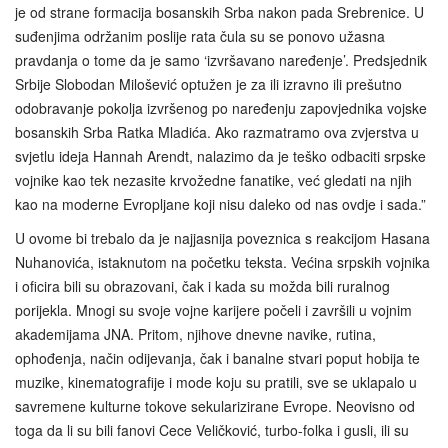
je od strane formacija bosanskih Srba nakon pada Srebrenice. U
suđenjima održanim poslije rata čula su se ponovo užasna
pravdanja o tome da je samo ‘izvršavano naređenje’. Predsjednik
Srbije Slobodan Milošević optužen je za ili izravno ili prešutno
odobravanje pokolja izvršenog po naređenju zapovjednika vojske
bosanskih Srba Ratka Mladića. Ako razmatramo ova zvjerstva u
svjetlu ideja Hannah Arendt, nalazimo da je teško odbaciti srpske
vojnike kao tek nezasite krvožedne fanatike, već gledati na njih
kao na moderne Evropljane koji nisu daleko od nas ovdje i sada.”
U ovome bi trebalo da je najjasnija poveznica s reakcijom Hasana
Nuhanovića, istaknutom na početku teksta. Većina srpskih vojnika
i oficira bili su obrazovani, čak i kada su možda bili ruralnog
porijekla. Mnogi su svoje vojne karijere počeli i završili u vojnim
akademijama JNA. Pritom, njihove dnevne navike, rutina,
ophođenja, način odijevanja, čak i banalne stvari poput hobija te
muzike, kinematografije i mode koju su pratili, sve se uklapalo u
savremene kulturne tokove sekularizirane Evrope. Neovisno od
toga da li su bili fanovi Cece Veličković, turbo-folka i gusli, ili su