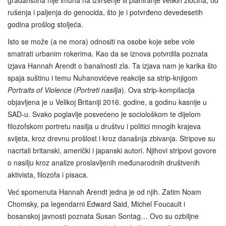
rušenja i paljenja do genocida, što je i potvrđeno devedesetih
godina prošlog stoljeća.
Isto se može (a ne mora) odnositi na osobe koje sebe vole
smatrati urbanim rokerima. Kao da se iznova potvrdila poznata
izjava Hannah Arendt o banalnosti zla. Ta izjava nam je karika što
spaja suštinu i temu Nuhanovićeve reakcije sa strip-knjigom
Portraits of Violence
(
Portreti nasilja
). Ova strip‑kompilacija
objavljena je u Velikoj Britaniji 2016. godine, a godinu kasnije u
SAD-u. Svako poglavlje posvećeno je sociološkom te dijelom
filozofskom portretu nasilja u društvu i politici mnogih krajeva
svijeta, kroz drevnu prošlost i kroz današnja zbivanja. Stripove su
nacrtali britanski, američki i japanski autori. Njihovi stripovi govore
o nasilju kroz analize proslavljenih međunarodnih društvenih
aktivista, filozofa i pisaca.
Već spomenuta Hannah Arendt jedna je od njih. Zatim Noam
Chomsky, pa legendarni Edward Said, Michel Foucault i
bosanskoj javnosti poznata Susan Sontag… Ovo su ozbiljne