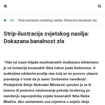
T
T
o
o
g
g
201
Strip-ilustracija svjetskog nasilja: Dokazana banalnost zla
g
g
l
l
Strip-ilustracija svjetskog nasilja:
e
e
n
n
Dokazana banalnost zla
a
a
v
v
i
i
g
g
“Više od osam hiljada muslimanskih muškaraca eliminirano
a
a
je od formacija bosanskih Srba nakon pada Srebrenice. U
t
t
suđenjima održanim poslije rata čula su se ponovo užasna
i
i
pravdanja o tome da je samo 'izvršavano naređenje'.
o
o
Predsjednik Srbije Slobodan Milošević optužen je za ili
n
n
izravno ili prešutno odobravanje pokolja izvršenog po
naređenju zapovjednika vojske bosanskih Srba Ratka
Mladića. Ako razmatramo ova zvjerstva u svjetlu ideja