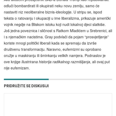
odluči bombardirati ili okupirati neku novu zemlju, samo će
nastaviti niz neoliberalne biznis-ideologije. U stripu se, ispod
teksta o ratovanju i okupaciji u ime liberalizma, prikazuje američki
vojnik negdje na Bliskom istoku koji nudi lokalnoj djeci slatkiše.
Još jedna poveznica i sličnost s Ratkom Mladićem u Srebrenici, ali
i s njemačkim nacistima. Gray podvlači da pojam “prosvjetljenje”
koriste mnogi politički liberali kada se spremaju da izvrše
društvenu transformaciju. Naravno, eufemizmi su oprobano
oružje u maskiranju ili šminkanju velikih namjera. Podnaslov je
ove knjige
Ilustrirana historija radikalnog razmišljanja
, ali ovaj put
nije eufemizam.
PRIDRUŽITE SE DISKUSIJI