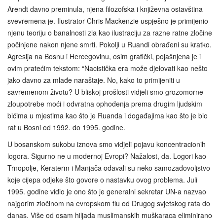
Arendt davno preminula, njena filozofska i književna ostavština
svevremena je. Ilustrator Chris Mackenzie uspješno je primijenio
njenu teoriju o banalnosti zla kao ilustraciju za razne ratne zločine
počinjene nakon njene smrti. Pokolji u Ruandi obrađeni su kratko.
Agresija na Bosnu i Hercegovinu, osim grafički, pojašnjena je i
ovim pratećim tekstom: “Nacistička era može djelovati kao nešto
jako davno za mlađe naraštaje. No, kako to primijeniti u
savremenom životu? U bliskoj prošlosti vidjeli smo grozomorne
zloupotrebe moći i odvratna ophođenja prema drugim ljudskim
bićima u mjestima kao što je Ruanda i događajima kao što je bio
rat u Bosni od 1992. do 1995. godine.
U bosanskom sukobu iznova smo vidjeli pojavu koncentracionih
logora. Sigurno ne u modernoj Evropi? Nažalost, da. Logori kao
Trnopolje, Keraterm i Manjača odavali su neko samozadovoljstvo
koje cijepa odjeke što govore o nastavku ovog problema. Juli
1995. godine vidio je ono što je generalni sekretar UN-a nazvao
najgorim zločinom na evropskom tlu od Drugog svjetskog rata do
danas. Više od osam hiljada muslimanskih muškaraca eliminirano