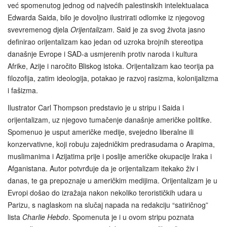
već spomenutog jednog od najvećih palestinskih intelektualaca
Edwarda Saida, bilo je dovoljno ilustrirati odlomke iz njegovog
svevremenog djela
Orijentalizam
. Said je za svog života jasno
definirao orijentalizam kao jedan od uzroka brojnih stereotipa
današnje Evrope i SAD-a usmjerenih protiv naroda i kultura
Afrike, Azije i naročito Bliskog istoka. Orijentalizam kao teorija pa
filozofija, zatim ideologija, potakao je razvoj rasizma, kolonijalizma
i fašizma.
Ilustrator Carl Thompson predstavio je u stripu i Saida i
orijentalizam, uz njegovo tumačenje današnje američke politike.
Spomenuo je usput američke medije, svejedno liberalne ili
konzervativne, koji robuju zajedničkim predrasudama o Arapima,
muslimanima i Azijatima prije i poslije američke okupacije Iraka i
Afganistana. Autor potvrđuje da je orijentalizam itekako živ i
danas, te ga prepoznaje u američkim medijima. Orijentalizam je u
Evropi došao do izražaja nakon nekoliko terorističkih udara u
Parizu, s naglaskom na slučaj napada na redakciju “satiričnog”
lista
Charlie Hebdo
. Spomenuta je i u ovom stripu poznata