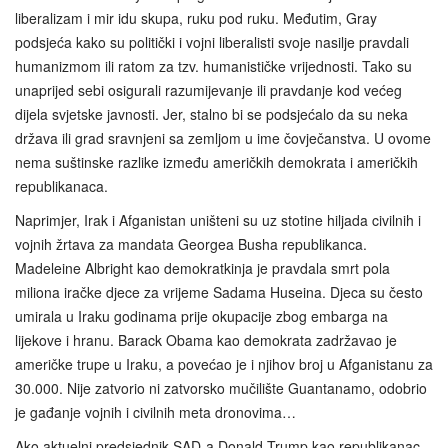
liberalizam i mir idu skupa, ruku pod ruku. Međutim, Gray
podsjeća kako su politički i vojni liberalisti svoje nasilje pravdali
humanizmom ili ratom za tzv. humanističke vrijednosti. Tako su
unaprijed sebi osigurali razumijevanje ili pravdanje kod većeg
dijela svjetske javnosti. Jer, stalno bi se podsjećalo da su neka
država ili grad sravnjeni sa zemljom u ime čovječanstva. U ovome
nema suštinske razlike između američkih demokrata i američkih
republikanaca.
Naprimjer, Irak i Afganistan uništeni su uz stotine hiljada civilnih i
vojnih žrtava za mandata Georgea Busha republikanca.
Madeleine Albright kao demokratkinja je pravdala smrt pola
miliona iračke djece za vrijeme Sadama Huseina. Djeca su često
umirala u Iraku godinama prije okupacije zbog embarga na
lijekove i hranu. Barack Obama kao demokrata zadržavao je
američke trupe u Iraku, a povećao je i njihov broj u Afganistanu za
30.000. Nije zatvorio ni zatvorsko mučilište Guantanamo, odobrio
je gađanje vojnih i civilnih meta dronovima…
Ako aktuelni predsjednik SAD-a Donald Trump kao republikanac