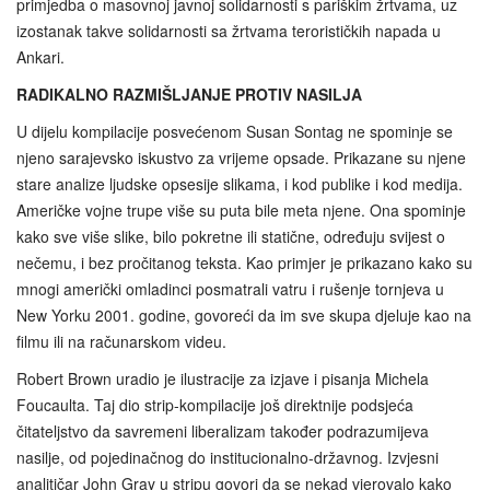
primjedba o masovnoj javnoj solidarnosti s pariškim žrtvama, uz
izostanak takve solidarnosti sa žrtvama terorističkih napada u
Ankari.
RADIKALNO RAZMIŠLJANJE PROTIV NASILJA
U dijelu kompilacije posvećenom Susan Sontag ne spominje se
njeno sarajevsko iskustvo za vrijeme opsade. Prikazane su njene
stare analize ljudske opsesije slikama, i kod publike i kod medija.
Američke vojne trupe više su puta bile meta njene. Ona spominje
kako sve više slike, bilo pokretne ili statične, određuju svijest o
nečemu, i bez pročitanog teksta. Kao primjer je prikazano kako su
mnogi američki omladinci posmatrali vatru i rušenje tornjeva u
New Yorku 2001. godine, govoreći da im sve skupa djeluje kao na
filmu ili na računarskom videu.
Robert Brown uradio je ilustracije za izjave i pisanja Michela
Foucaulta. Taj dio strip-kompilacije još direktnije podsjeća
čitateljstvo da savremeni liberalizam također podrazumijeva
nasilje, od pojedinačnog do institucionalno-državnog. Izvjesni
analitičar John Gray u stripu govori da se nekad vjerovalo kako