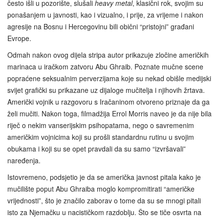
često išli u pozorište, slušali
heavy metal
, klasični rok, svojim su
ponašanjem u javnosti, kao i vizualno, i prije, za vrijeme i nakon
agresije na Bosnu i Hercegovinu bili obični “pristojni” građani
Evrope.
Odmah nakon ovog dijela stripa autor prikazuje zločine američkih
marinaca u iračkom zatvoru Abu Ghraib. Poznate mučne scene
popraćene seksualnim perverzijama koje su nekad obišle medijski
svijet grafički su prikazane uz dijaloge mučitelja i njihovih žrtava.
Američki vojnik u razgovoru s Iračaninom otvoreno priznaje da ga
želi mučiti. Nakon toga, filmadžija Errol Morris naveo je da nije bila
riječ o nekim vanserijskim psihopatama, nego o savremenim
američkim vojnicima koji su prošli standardnu rutinu u svojim
obukama i koji su se opet pravdali da su samo “izvršavali”
naređenja.
Istovremeno, podsjetio je da se američka javnost pitala kako je
mučilište poput Abu Ghraiba moglo kompromitirati “američke
vrijednosti”, što je značilo zaborav o tome da su se mnogi pitali
isto za Njemačku u nacističkom razdoblju. Što se tiče osvrta na