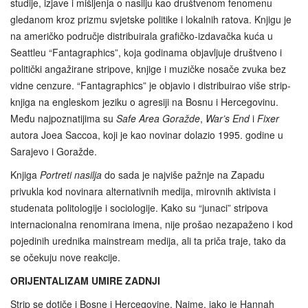
studije, izjave i mišljenja o nasilju kao društvenom fenomenu
gledanom kroz prizmu svjetske politike i lokalnih ratova. Knjigu je
na američko područje distribuirala grafičko-izdavačka kuća u
Seattleu “Fantagraphics”, koja godinama objavljuje društveno i
politički angažirane stripove, knjige i muzičke nosače zvuka bez
vidne cenzure. “Fantagraphics” je objavio i distribuirao više strip-
knjiga na engleskom jeziku o agresiji na Bosnu i Hercegovinu.
Među najpoznatijima su
Safe Area
Goražde
,
War’s End
i
Fixer
autora Joea Saccoa, koji je kao novinar dolazio 1995. godine u
Sarajevo i Goražde.
Knjiga
Portreti nasilja
do sada je najviše pažnje na Zapadu
privukla kod novinara alternativnih medija, mirovnih aktivista i
studenata politologije i sociologije. Kako su “junaci” stripova
internacionalna renomirana imena, nije prošao nezapaženo i kod
pojedinih urednika mainstream medija, ali ta priča traje, tako da
se očekuju nove reakcije.
ORIJENTALIZAM UMIRE ZADNJI
Strip se dotiče i Bosne i Hercegovine. Naime, iako je Hannah