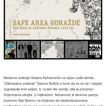
Nedavna reakcija Hasana Nuhanovića na izjavu vođe benda
“Zabranjeno pušenje” Davora Sučića o tome da su za rat i raspad
Jugoslavije krivi seljaci, tj. ruralni dio zemlje, bila je precizna i
činjenicama ubojita. U najkraćem, Nuhanović je skrenuo pažnju
čuvenom Seji Sexonu na činjenice da visokoobrazovana
građanština nije imuna na izvršenje ili planiranje velikih zločina, od